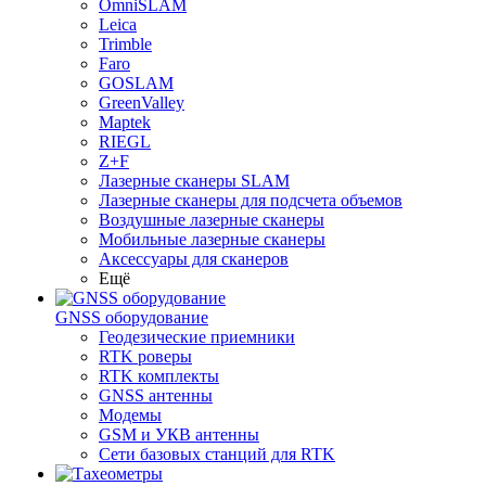
OmniSLAM
Leica
Trimble
Faro
GOSLAM
GreenValley
Maptek
RIEGL
Z+F
Лазерные сканеры SLAM
Лазерные сканеры для подсчета объемов
Воздушные лазерные сканеры
Мобильные лазерные сканеры
Аксессуары для сканеров
Ещё
GNSS оборудование
Геодезические приемники
RTK роверы
RTK комплекты
GNSS антенны
Модемы
GSM и УКВ антенны
Сети базовых станций для RTK