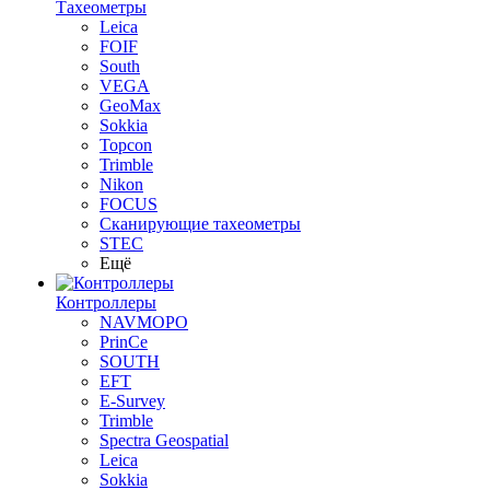
Тахеометры
Leica
FOIF
South
VEGA
GeoMax
Sokkia
Topcon
Trimble
Nikon
FOCUS
Сканирующие тахеометры
STEC
Ещё
Контроллеры
NAVMOPO
PrinCe
SOUTH
EFT
E-Survey
Trimble
Spectra Geospatial
Leica
Sokkia