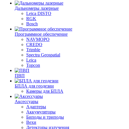
Дальномеры лазерные
Leica DISTO
RGK
Bosch
Программное обеспечение
NAVMOPO
CREDO
Trimble
Spectra Geospatial
Leica
Topcon
ПВП
БПЛА для геодезии
Камеры для БПЛА
Аксессуары
Адаптеры
Аккумуляторы
Биподы и триподы
Вехи
Детекторы излучения