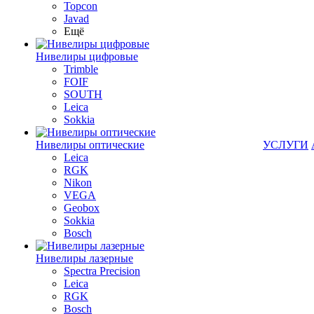
Topcon
Javad
Ещё
Нивелиры цифровые
Trimble
FOIF
SOUTH
Leica
Sokkia
Нивелиры оптические
УСЛУГИ
Leica
RGK
Nikon
VEGA
Geobox
Sokkia
Bosch
Нивелиры лазерные
Spectra Precision
Leica
RGK
Bosch