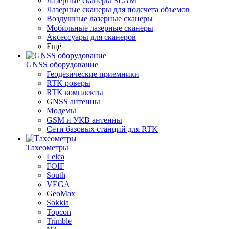
Лазерные сканеры SLAM
Лазерные сканеры для подсчета объемов
Воздушные лазерные сканеры
Мобильные лазерные сканеры
Аксессуары для сканеров
Ещё
GNSS оборудование
Геодезические приемники
RTK роверы
RTK комплекты
GNSS антенны
Модемы
GSM и УКВ антенны
Сети базовых станций для RTK
Тахеометры
Leica
FOIF
South
VEGA
GeoMax
Sokkia
Topcon
Trimble