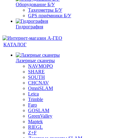
Оборудование Б/У
Тахеометры Б/У
GPS приёмники Б/У
Гидрография
КАТАЛОГ
Лазерные сканеры
NAVMOPO
SHARE
SOUTH
CHCNAV
OmniSLAM
Leica
Trimble
Faro
GOSLAM
GreenValley
Maptek
RIEGL
Z+F