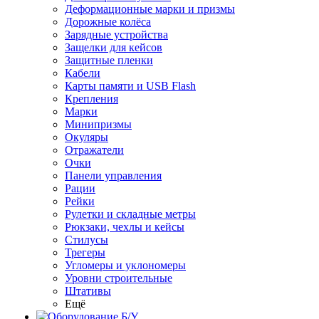
Деформационные марки и призмы
Дорожные колёса
Зарядные устройства
Защелки для кейсов
Защитные пленки
Кабели
Карты памяти и USB Flash
Крепления
Марки
Минипризмы
Окуляры
Отражатели
Очки
Панели управления
Рации
Рейки
Рулетки и складные метры
Рюкзаки, чехлы и кейсы
Стилусы
Трегеры
Угломеры и уклономеры
Уровни строительные
Штативы
Ещё