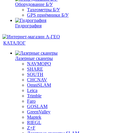
Оборудование Б/У
Тахеометры Б/У
GPS приёмники Б/У
Гидрография
КАТАЛОГ
Лазерные сканеры
NAVMOPO
SHARE
SOUTH
CHCNAV
OmniSLAM
Leica
Trimble
Faro
GOSLAM
GreenValley
Maptek
RIEGL
Z+F