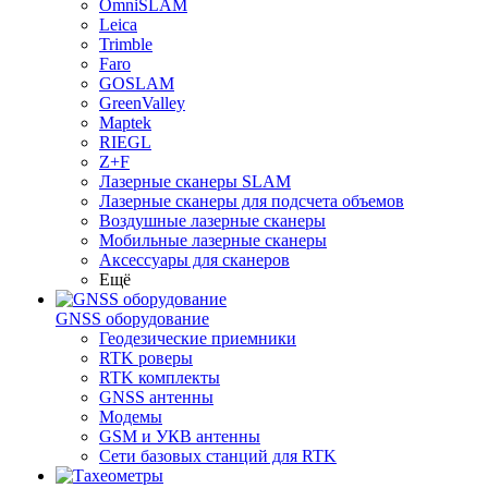
OmniSLAM
Leica
Trimble
Faro
GOSLAM
GreenValley
Maptek
RIEGL
Z+F
Лазерные сканеры SLAM
Лазерные сканеры для подсчета объемов
Воздушные лазерные сканеры
Мобильные лазерные сканеры
Аксессуары для сканеров
Ещё
GNSS оборудование
Геодезические приемники
RTK роверы
RTK комплекты
GNSS антенны
Модемы
GSM и УКВ антенны
Сети базовых станций для RTK