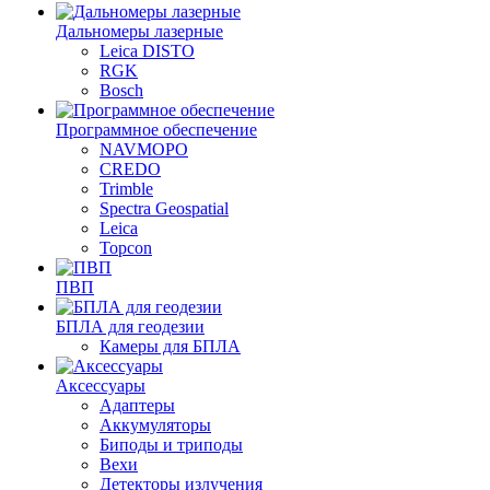
Дальномеры лазерные
Leica DISTO
RGK
Bosch
Программное обеспечение
NAVMOPO
CREDO
Trimble
Spectra Geospatial
Leica
Topcon
ПВП
БПЛА для геодезии
Камеры для БПЛА
Аксессуары
Адаптеры
Аккумуляторы
Биподы и триподы
Вехи
Детекторы излучения