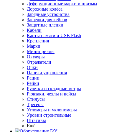
Деформационные марки и призмы
Дорожные колёса
Зарядные устройства
Защелки для кейсов
Защитные пленки
Кабели
Карты памяти и USB Flash
Крепления
Марки
Минипризмы
Окуляры
Отражатели
Очки
Панели управления
Рации
Рейки
Рулетки и складные метры
Рюкзаки, чехлы и кейсы
Стилусы
Трегеры
Угломеры и уклономеры
Уровни строительные
Штативы
Ещё