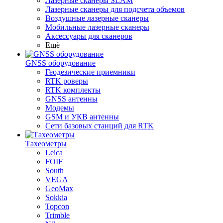
Лазерные сканеры SLAM
Лазерные сканеры для подсчета объемов
Воздушные лазерные сканеры
Мобильные лазерные сканеры
Аксессуары для сканеров
Ещё
GNSS оборудование
Геодезические приемники
RTK роверы
RTK комплекты
GNSS антенны
Модемы
GSM и УКВ антенны
Сети базовых станций для RTK
Тахеометры
Leica
FOIF
South
VEGA
GeoMax
Sokkia
Topcon
Trimble