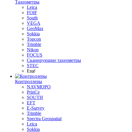
Тахеометры
Leica
FOIF
South
VEGA
GeoMax
Sokkia
Topcon
Trimble
Nikon
FOCUS
Сканирующие тахеометры
STEC
Ещё
Контроллеры
NAVMOPO
PrinCe
SOUTH
EFT
E-Survey
Trimble
Spectra Geospatial
Leica
Sokkia