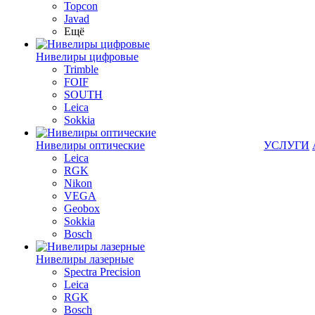
Topcon
Javad
Ещё
Нивелиры цифровые
Trimble
FOIF
SOUTH
Leica
Sokkia
Нивелиры оптические
УСЛУГИ
Leica
RGK
Nikon
VEGA
Geobox
Sokkia
Bosch
Нивелиры лазерные
Spectra Precision
Leica
RGK
Bosch