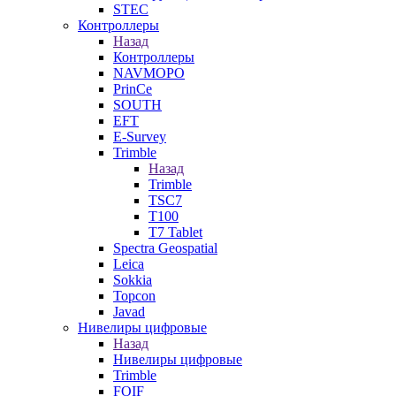
STEC
Контроллеры
Назад
Контроллеры
NAVMOPO
PrinCe
SOUTH
EFT
E-Survey
Trimble
Назад
Trimble
TSC7
T100
T7 Tablet
Spectra Geospatial
Leica
Sokkia
Topcon
Javad
Нивелиры цифровые
Назад
Нивелиры цифровые
Trimble
FOIF