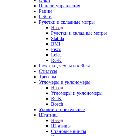
Очки
Панели управления
Рации
Рейки
Рулетки и складные метры
Назад
Рулетки и складные метры
Stabila
BMI
Fisco
Leica
RGK
Рюкзаки, чехлы и кейсы
Стилусы
Трегеры
Угломеры и уклономеры
Назад
Угломеры и уклономеры
RGK
Bosch
Уровни строительные
Штативы
Назад
Штативы
Становые винты