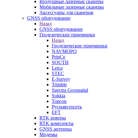
Воздушные лазерные сканеры
Мобильные лазерные сканеры
Аксессуары для сканеров
GNSS оборудование
Назад
GNSS оборудование
Геодезические приемники
Назад
Геодезические приемники
NAVMOPO
PrinCe
SOUTH
Leica
STEC
E-Survey
Trimble
Spectra Geospatial
Sokkia
Topcon
Руснавгеосеть
EFT
RTK роверы
RTK комплекты
GNSS антенны
Модемы