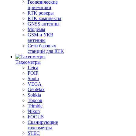
Геодезические
приемники
RTK роверы
RTK комплекты
GNSS антенны
Модемы
GSM и УКВ
антенны
Сети базовых
станций для RTK
Тахеометры
Leica
FOIF
South
VEGA
GeoMax
Sokkia
Topcon
Trimble
Nikon
FOCUS
Сканирующие
тахеометры
STEC