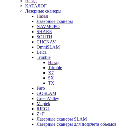
Назад
КАТАЛОГ
Лазерные сканеры
Назад
Лазерные сканеры
NAVMOPO
SHARE
SOUTH
CHCNAV
OmniSLAM
Leica
Trimble
Назад
Trimble
X7
SX
TX
Faro
GOSLAM
GreenValley
Maptek
RIEGL
Z+F
Лазерные сканеры SLAM
Лазерные сканеры для подсчета объемов