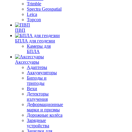
Trimble
Spectra Geospatial
Leica
Topcon
ПВП
БПЛА для геодезии
Камеры для
БПЛА
Аксессуары
Адаптеры
Аккумуляторы
Биподы и
триподы
Вехи
Детекторы
излучения
Деформационные
марки и призмы
Дорожные колёса
Зарядные
устройства
Защелки для