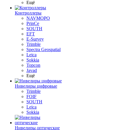
Ещё
Контроллеры
NAVMOPO
PrinCe
SOUTH
EFT
E-Survey
Trimble
Spectra Geospatial
Leica
Sokkia
Topcon
Javad
Ещё
Нивелиры цифровые
Trimble
FOIF
SOUTH
Leica
Sokkia
Нивелиры оптические