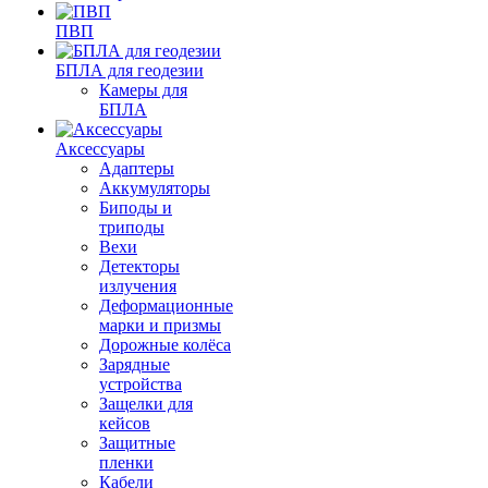
ПВП
БПЛА для геодезии
Камеры для
БПЛА
Аксессуары
Адаптеры
Аккумуляторы
Биподы и
триподы
Вехи
Детекторы
излучения
Деформационные
марки и призмы
Дорожные колёса
Зарядные
устройства
Защелки для
кейсов
Защитные
пленки
Кабели