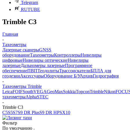
Telegram
RUTUBE
Trimble C3
Главная
-
Тахеометры
Лазерные сканеры
GNSS
оборудование
Тахеометры
Контроллеры
Нивелиры
цифровые
Нивелиры оптические
Нивелиры
лазерные
Дальномеры лазерные
Программное
обеспечение
ПВП
Теодолиты
Трассоискатели
БПЛА для
геодезии
Аксессуары
Оборудование Б/У
Архив
Гидрография
-
Тахеометры Trimble
Leica
FOIF
South
VEGA
GeoMax
Sokkia
Topcon
Trimble
Nikon
FOCU
тахеометры
Alpha
STEC
-
Trimble C3
C5
S5
S7
S9 DR Plus
S9 DR HP
SX10
Фильтр
По умолчанию