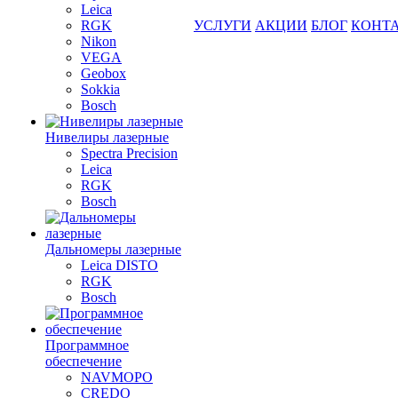
Leica
RGK
УСЛУГИ
АКЦИИ
БЛОГ
КОНТ
Nikon
VEGA
Geobox
Sokkia
Bosch
Нивелиры лазерные
Spectra Precision
Leica
RGK
Bosch
Дальномеры лазерные
Leica DISTO
RGK
Bosch
Программное
обеспечение
NAVMOPO
CREDO