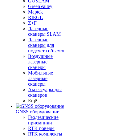
GOSLAM
GreenValley
Maptek
RIEGL
Z+F
Лазерные
сканеры SLAM
Лазерные
сканеры для
подсчета объемов
Воздушные
лазерные
сканеры
Мобильные
лазерные
сканеры
Аксессуары для
сканеров
Ещё
GNSS оборудование
Геодезические
приемники
RTK роверы
RTK комплекты