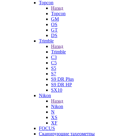
Topcon
Назад
Topcon
GM
OS
GT
DS
Trimble
Назад
Trimble
C3
C5
S5
S7
S9 DR Plus
S9 DR HP
SX10
Nikon
Назад
Nikon
N
XS
XF
FOCUS
Сканирующие тахеометры