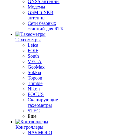
GNSS антенны
Модемы
GSM и УКВ
антенны
Сети базовых
станций для RTK
Тахеометры
Leica
FOIF
South
VEGA
GeoMax
Sokkia
Topcon
Trimble
Nikon
FOCUS
Сканирующие
тахеометры
STEC
Ещё
Контроллеры
NAVMOPO