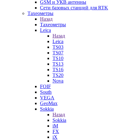
GSM и УКВ антенны
Сети базовых станций для RTK
Тахеометры
Назад
Тахеометры
Leica
Назад
Leica
TS03
TS07
TS10
TS13
TS16
TS20
Nova
FOIF
South
VEGA
GeoMax
Sokkia
Назад
Sokkia
iM
FX
iX