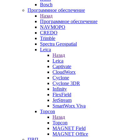
Bosch
Программное обеспечение
Назад
Программное обеспечение
NAVMOPO
CREDO
Trimble
Spectra Geospatial
Leica
Назад
Leica
Captivate
CloudWorx
Cyclone
Cyclone 3DR
Infinity
FlexField
JetStream
SmartWorx Viva
Topcon
Назад
Topcon
MAGNET Field
MAGNET Office
ПВП