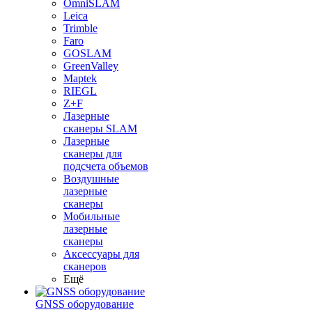
OmniSLAM
Leica
Trimble
Faro
GOSLAM
GreenValley
Maptek
RIEGL
Z+F
Лазерные
сканеры SLAM
Лазерные
сканеры для
подсчета объемов
Воздушные
лазерные
сканеры
Мобильные
лазерные
сканеры
Аксессуары для
сканеров
Ещё
GNSS оборудование