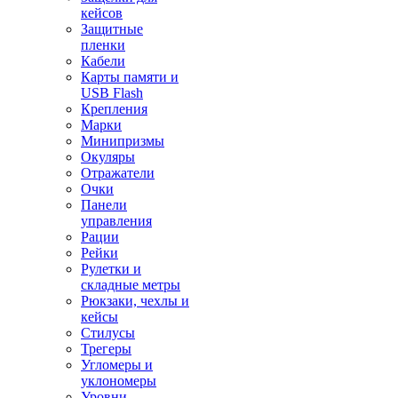
кейсов
Защитные
пленки
Кабели
Карты памяти и
USB Flash
Крепления
Марки
Минипризмы
Окуляры
Отражатели
Очки
Панели
управления
Рации
Рейки
Рулетки и
складные метры
Рюкзаки, чехлы и
кейсы
Стилусы
Трегеры
Угломеры и
уклономеры
Уровни