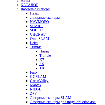
Назад
КАТАЛОГ
Лазерные сканеры
Назад
Лазерные сканеры
NAVMOPO
SHARE
SOUTH
CHCNAV
OmniSLAM
Leica
Trimble
Назад
Trimble
X7
SX
TX
Faro
GOSLAM
GreenValley
Maptek
RIEGL
Z+F
Лазерные сканеры SLAM
Лазерные сканеры для подсчета объемов