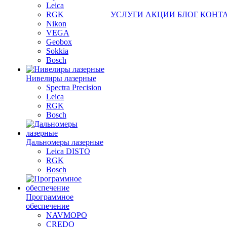
Leica
RGK
УСЛУГИ
АКЦИИ
БЛОГ
КОНТ
Nikon
VEGA
Geobox
Sokkia
Bosch
Нивелиры лазерные
Spectra Precision
Leica
RGK
Bosch
Дальномеры лазерные
Leica DISTO
RGK
Bosch
Программное
обеспечение
NAVMOPO
CREDO