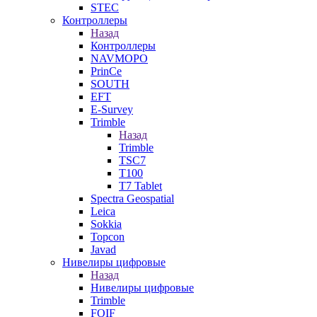
STEC
Контроллеры
Назад
Контроллеры
NAVMOPO
PrinCe
SOUTH
EFT
E-Survey
Trimble
Назад
Trimble
TSC7
T100
T7 Tablet
Spectra Geospatial
Leica
Sokkia
Topcon
Javad
Нивелиры цифровые
Назад
Нивелиры цифровые
Trimble
FOIF