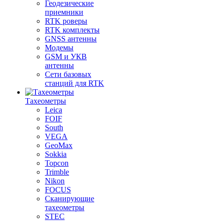
Геодезические
приемники
RTK роверы
RTK комплекты
GNSS антенны
Модемы
GSM и УКВ
антенны
Сети базовых
станций для RTK
Тахеометры
Leica
FOIF
South
VEGA
GeoMax
Sokkia
Topcon
Trimble
Nikon
FOCUS
Сканирующие
тахеометры
STEC