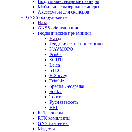
Воздушные лазерные сканеры
Мобильные лазерные сканеры
Аксессуары для сканеров
GNSS оборудование
Назад
GNSS оборудование
Геодезические приемники
Назад
Геодезические приемники
NAVMOPO
PrinCe
SOUTH
Leica
STEC
E-Survey
Trimble
Spectra Geospatial
Sokkia
Topcon
Руснавгеосеть
EFT
RTK роверы
RTK комплекты
GNSS антенны
Модемы