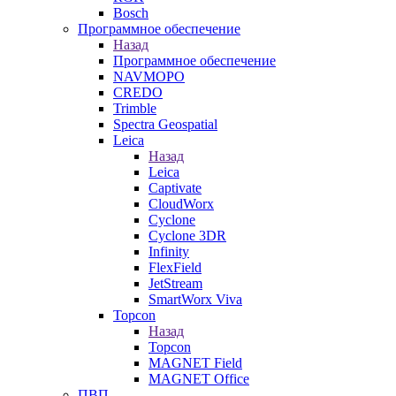
Bosch
Программное обеспечение
Назад
Программное обеспечение
NAVMOPO
CREDO
Trimble
Spectra Geospatial
Leica
Назад
Leica
Captivate
CloudWorx
Cyclone
Cyclone 3DR
Infinity
FlexField
JetStream
SmartWorx Viva
Topcon
Назад
Topcon
MAGNET Field
MAGNET Office
ПВП