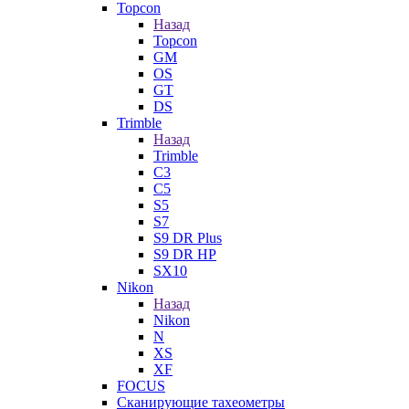
Topcon
Назад
Topcon
GM
OS
GT
DS
Trimble
Назад
Trimble
C3
C5
S5
S7
S9 DR Plus
S9 DR HP
SX10
Nikon
Назад
Nikon
N
XS
XF
FOCUS
Сканирующие тахеометры