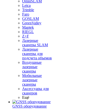
OmniSLAM
Leica
Trimble
Faro
GOSLAM
GreenValley
Maptek
RIEGL
Z+F
Лазерные
сканеры SLAM
Лазерные
сканеры для
подсчета объемов
Воздушные
лазерные
сканеры
Мобильные
лазерные
сканеры
Аксессуары для
сканеров
Ещё
GNSS оборудование