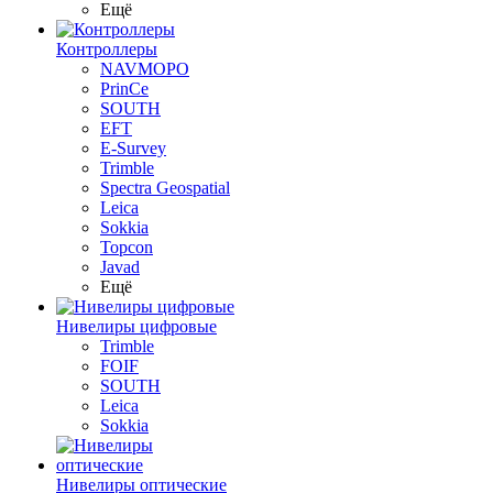
Ещё
Контроллеры
NAVMOPO
PrinCe
SOUTH
EFT
E-Survey
Trimble
Spectra Geospatial
Leica
Sokkia
Topcon
Javad
Ещё
Нивелиры цифровые
Trimble
FOIF
SOUTH
Leica
Sokkia
Нивелиры оптические