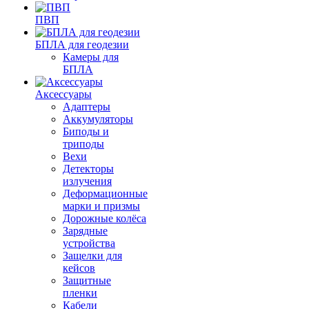
ПВП
БПЛА для геодезии
Камеры для
БПЛА
Аксессуары
Адаптеры
Аккумуляторы
Биподы и
триподы
Вехи
Детекторы
излучения
Деформационные
марки и призмы
Дорожные колёса
Зарядные
устройства
Защелки для
кейсов
Защитные
пленки
Кабели