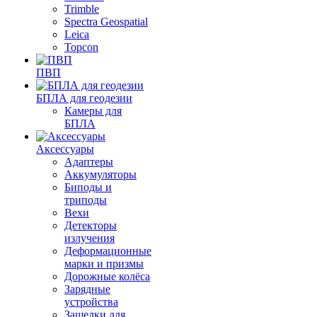
Trimble
Spectra Geospatial
Leica
Topcon
ПВП
БПЛА для геодезии
Камеры для
БПЛА
Аксессуары
Адаптеры
Аккумуляторы
Биподы и
триподы
Вехи
Детекторы
излучения
Деформационные
марки и призмы
Дорожные колёса
Зарядные
устройства
Защелки для