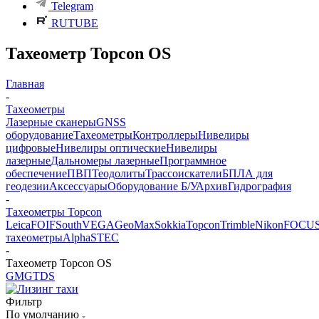
Telegram
RUTUBE
Тахеометр Topcon OS
Главная
-
Тахеометры
Лазерные сканеры
GNSS
оборудование
Тахеометры
Контроллеры
Нивелиры
цифровые
Нивелиры оптические
Нивелиры
лазерные
Дальномеры лазерные
Программное
обеспечение
ПВП
Теодолиты
Трассоискатели
БПЛА для
геодезии
Аксессуары
Оборудование Б/У
Архив
Гидрография
-
Тахеометры Topcon
Leica
FOIF
South
VEGA
GeoMax
Sokkia
Topcon
Trimble
Nikon
FOCU
тахеометры
Alpha
STEC
-
Тахеометр Topcon OS
GM
GT
DS
Фильтр
По умолчанию