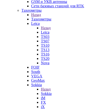
GSM и УКВ антенны
Сети базовых станций для RTK
Тахеометры
Назад
Тахеометры
Leica
Назад
Leica
TS03
TS07
TS10
TS13
TS16
TS20
Nova
FOIF
South
VEGA
GeoMax
Sokkia
Назад
Sokkia
iM
FX
iX