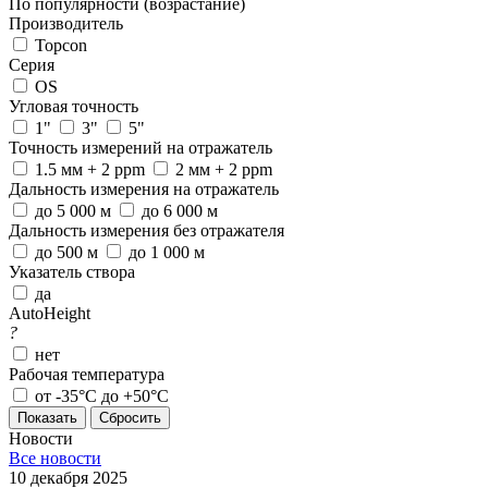
По популярности (возрастание)
Производитель
Topcon
Серия
OS
Угловая точность
1"
3"
5"
Точность измерений на отражатель
1.5 мм + 2 ppm
2 мм + 2 ppm
Дальность измерения на отражатель
до 5 000 м
до 6 000 м
Дальность измерения без отражателя
до 500 м
до 1 000 м
Указатель створа
да
AutoHeight
?
нет
Рабочая температура
от -35°С до +50°С
Сбросить
Новости
Все новости
10 декабря 2025