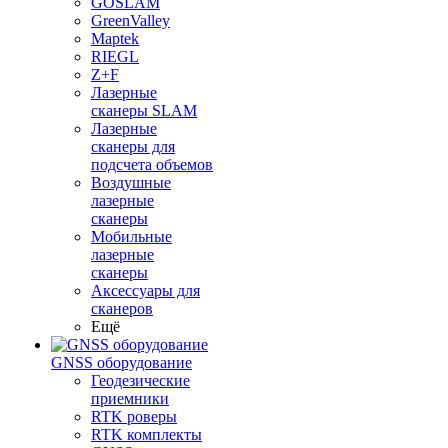
GOSLAM
GreenValley
Maptek
RIEGL
Z+F
Лазерные
сканеры SLAM
Лазерные
сканеры для
подсчета объемов
Воздушные
лазерные
сканеры
Мобильные
лазерные
сканеры
Аксессуары для
сканеров
Ещё
GNSS оборудование
Геодезические
приемники
RTK роверы
RTK комплекты