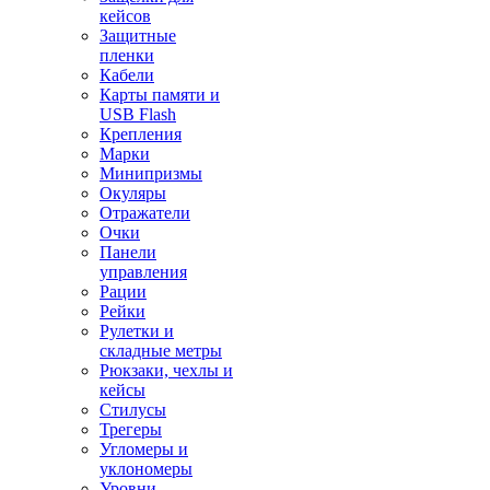
кейсов
Защитные
пленки
Кабели
Карты памяти и
USB Flash
Крепления
Марки
Минипризмы
Окуляры
Отражатели
Очки
Панели
управления
Рации
Рейки
Рулетки и
складные метры
Рюкзаки, чехлы и
кейсы
Стилусы
Трегеры
Угломеры и
уклономеры
Уровни