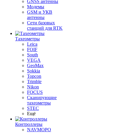
GNSS антенны
Модемы
GSM и УКВ
антенны
Сети базовых
станций для RTK
Тахеометры
Leica
FOIF
South
VEGA
GeoMax
Sokkia
Topcon
Trimble
Nikon
FOCUS
Сканирующие
тахеометры
STEC
Ещё
Контроллеры
NAVMOPO