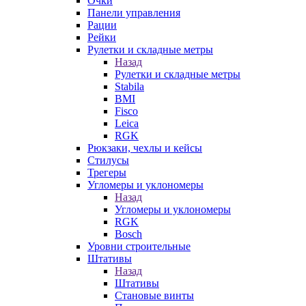
Очки
Панели управления
Рации
Рейки
Рулетки и складные метры
Назад
Рулетки и складные метры
Stabila
BMI
Fisco
Leica
RGK
Рюкзаки, чехлы и кейсы
Стилусы
Трегеры
Угломеры и уклономеры
Назад
Угломеры и уклономеры
RGK
Bosch
Уровни строительные
Штативы
Назад
Штативы
Становые винты