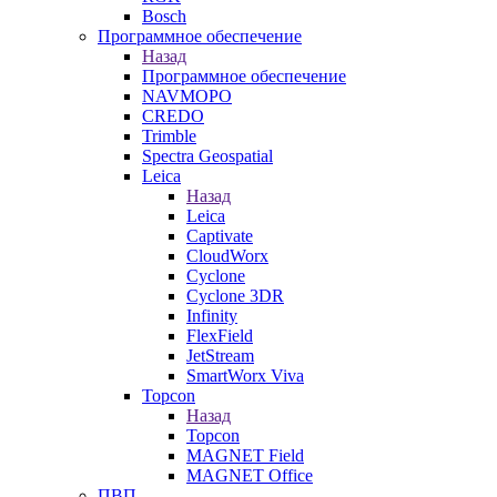
Bosch
Программное обеспечение
Назад
Программное обеспечение
NAVMOPO
CREDO
Trimble
Spectra Geospatial
Leica
Назад
Leica
Captivate
CloudWorx
Cyclone
Cyclone 3DR
Infinity
FlexField
JetStream
SmartWorx Viva
Topcon
Назад
Topcon
MAGNET Field
MAGNET Office
ПВП