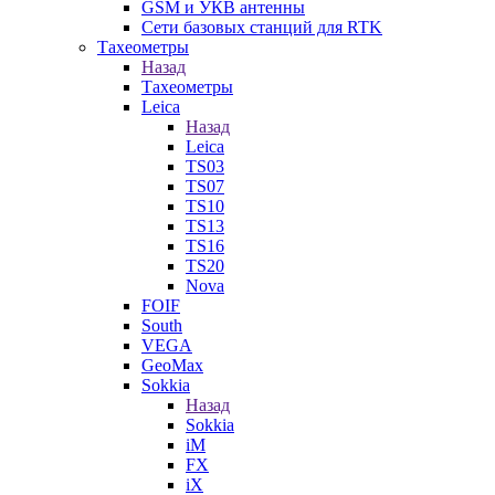
GSM и УКВ антенны
Сети базовых станций для RTK
Тахеометры
Назад
Тахеометры
Leica
Назад
Leica
TS03
TS07
TS10
TS13
TS16
TS20
Nova
FOIF
South
VEGA
GeoMax
Sokkia
Назад
Sokkia
iM
FX
iX