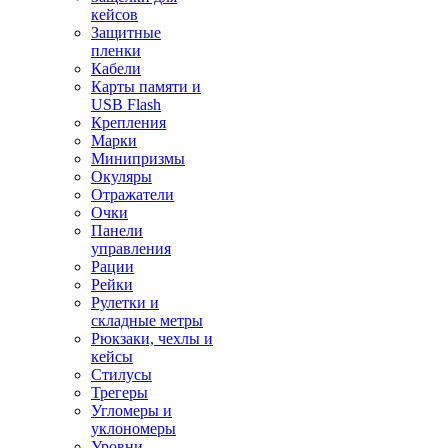
кейсов
Защитные
пленки
Кабели
Карты памяти и
USB Flash
Крепления
Марки
Минипризмы
Окуляры
Отражатели
Очки
Панели
управления
Рации
Рейки
Рулетки и
складные метры
Рюкзаки, чехлы и
кейсы
Стилусы
Трегеры
Угломеры и
уклономеры
Уровни