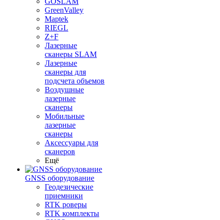
GOSLAM
GreenValley
Maptek
RIEGL
Z+F
Лазерные
сканеры SLAM
Лазерные
сканеры для
подсчета объемов
Воздушные
лазерные
сканеры
Мобильные
лазерные
сканеры
Аксессуары для
сканеров
Ещё
GNSS оборудование
Геодезические
приемники
RTK роверы
RTK комплекты