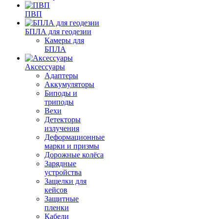
ПВП
БПЛА для геодезии
Камеры для
БПЛА
Аксессуары
Адаптеры
Аккумуляторы
Биподы и
триподы
Вехи
Детекторы
излучения
Деформационные
марки и призмы
Дорожные колёса
Зарядные
устройства
Защелки для
кейсов
Защитные
пленки
Кабели