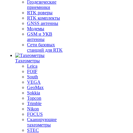
Геодезические
приемники
RTK роверы
RTK комплекты
GNSS антенны
Модемы
GSM и УКВ
антенны
Сети базовых
станций для RTK
Тахеометры
Leica
FOIF
South
VEGA
GeoMax
Sokkia
Topcon
Trimble
Nikon
FOCUS
Сканирующие
тахеометры
STEC