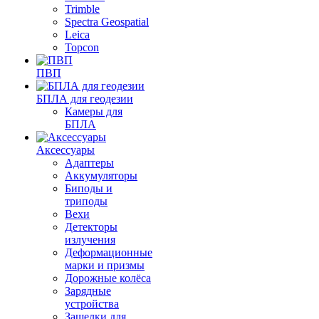
Trimble
Spectra Geospatial
Leica
Topcon
ПВП
БПЛА для геодезии
Камеры для
БПЛА
Аксессуары
Адаптеры
Аккумуляторы
Биподы и
триподы
Вехи
Детекторы
излучения
Деформационные
марки и призмы
Дорожные колёса
Зарядные
устройства
Защелки для