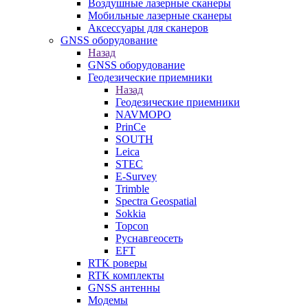
Воздушные лазерные сканеры
Мобильные лазерные сканеры
Аксессуары для сканеров
GNSS оборудование
Назад
GNSS оборудование
Геодезические приемники
Назад
Геодезические приемники
NAVMOPO
PrinCe
SOUTH
Leica
STEC
E-Survey
Trimble
Spectra Geospatial
Sokkia
Topcon
Руснавгеосеть
EFT
RTK роверы
RTK комплекты
GNSS антенны
Модемы