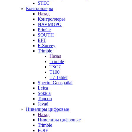
STEC
Контроллеры
Назад
Контроллеры
NAVMOPO
PrinCe
SOUTH
EFT
E-Survey
Trimble
Назад
Trimble
TSC7
T100
T7 Tablet
Spectra Geospatial
Leica
Sokkia
Topcon
Javad
Нивелиры цифровые
Назад
Нивелиры цифровые
Trimble
FOIF