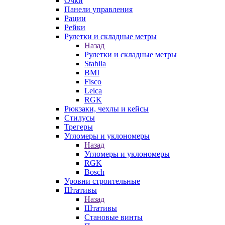
Очки
Панели управления
Рации
Рейки
Рулетки и складные метры
Назад
Рулетки и складные метры
Stabila
BMI
Fisco
Leica
RGK
Рюкзаки, чехлы и кейсы
Стилусы
Трегеры
Угломеры и уклономеры
Назад
Угломеры и уклономеры
RGK
Bosch
Уровни строительные
Штативы
Назад
Штативы
Становые винты