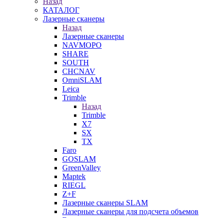
Назад
КАТАЛОГ
Лазерные сканеры
Назад
Лазерные сканеры
NAVMOPO
SHARE
SOUTH
CHCNAV
OmniSLAM
Leica
Trimble
Назад
Trimble
X7
SX
TX
Faro
GOSLAM
GreenValley
Maptek
RIEGL
Z+F
Лазерные сканеры SLAM
Лазерные сканеры для подсчета объемов