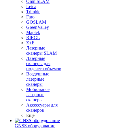
OmniSLAM
Leica
Trimble
Faro
GOSLAM
GreenValley
Maptek
RIEGL
Z+F
Лазерные
сканеры SLAM
Лазерные
сканеры для
подсчета объемов
Воздушные
лазерные
сканеры
Мобильные
лазерные
сканеры
Аксессуары для
сканеров
Ещё
GNSS оборудование