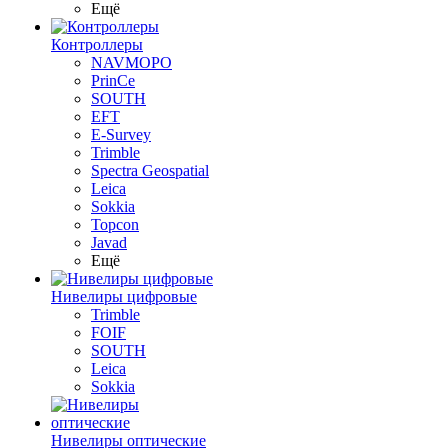
Ещё
Контроллеры
NAVMOPO
PrinCe
SOUTH
EFT
E-Survey
Trimble
Spectra Geospatial
Leica
Sokkia
Topcon
Javad
Ещё
Нивелиры цифровые
Trimble
FOIF
SOUTH
Leica
Sokkia
Нивелиры оптические