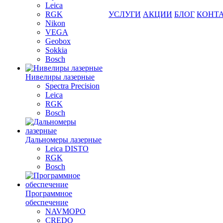
Leica
RGK
УСЛУГИ
АКЦИИ
БЛОГ
КОНТ
Nikon
VEGA
Geobox
Sokkia
Bosch
Нивелиры лазерные
Spectra Precision
Leica
RGK
Bosch
Дальномеры лазерные
Leica DISTO
RGK
Bosch
Программное
обеспечение
NAVMOPO
CREDO