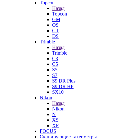
Topcon
Назад
Topcon
GM
OS
GT
DS
Trimble
Назад
Trimble
C3
C5
S5
S7
S9 DR Plus
S9 DR HP
SX10
Nikon
Назад
Nikon
N
XS
XF
FOCUS
Сканирующие тахеометры