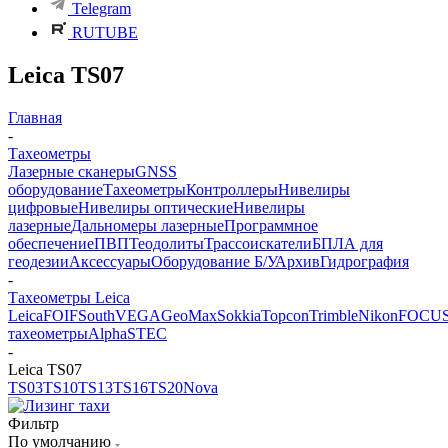
Telegram
RUTUBE
Leica TS07
Главная
-
Тахеометры
Лазерные сканеры
GNSS
оборудование
Тахеометры
Контроллеры
Нивелиры
цифровые
Нивелиры оптические
Нивелиры
лазерные
Дальномеры лазерные
Программное
обеспечение
ПВП
Теодолиты
Трассоискатели
БПЛА для
геодезии
Аксессуары
Оборудование Б/У
Архив
Гидрография
-
Тахеометры Leica
Leica
FOIF
South
VEGA
GeoMax
Sokkia
Topcon
Trimble
Nikon
FOCU
тахеометры
Alpha
STEC
-
Leica TS07
TS03
TS10
TS13
TS16
TS20
Nova
Фильтр
По умолчанию