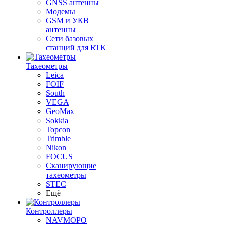
GNSS антенны
Модемы
GSM и УКВ
антенны
Сети базовых
станций для RTK
Тахеометры
Leica
FOIF
South
VEGA
GeoMax
Sokkia
Topcon
Trimble
Nikon
FOCUS
Сканирующие
тахеометры
STEC
Ещё
Контроллеры
NAVMOPO