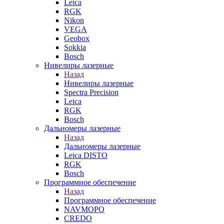
Leica
RGK
Nikon
VEGA
Geobox
Sokkia
Bosch
Нивелиры лазерные
Назад
Нивелиры лазерные
Spectra Precision
Leica
RGK
Bosch
Дальномеры лазерные
Назад
Дальномеры лазерные
Leica DISTO
RGK
Bosch
Программное обеспечение
Назад
Программное обеспечение
NAVMOPO
CREDO