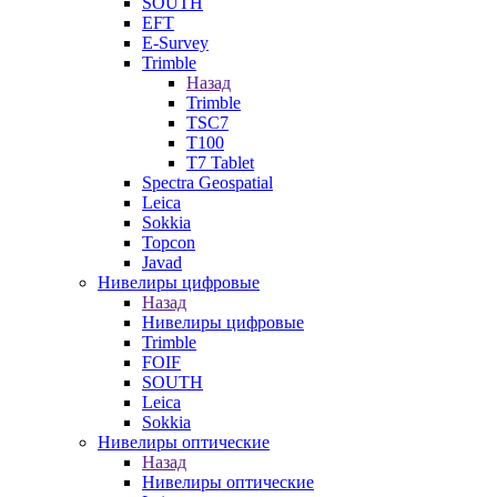
SOUTH
EFT
E-Survey
Trimble
Назад
Trimble
TSC7
T100
T7 Tablet
Spectra Geospatial
Leica
Sokkia
Topcon
Javad
Нивелиры цифровые
Назад
Нивелиры цифровые
Trimble
FOIF
SOUTH
Leica
Sokkia
Нивелиры оптические
Назад
Нивелиры оптические