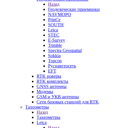
Назад
Геодезические приемники
NAVMOPO
PrinCe
SOUTH
Leica
STEC
E-Survey
Trimble
Spectra Geospatial
Sokkia
Topcon
Руснавгеосеть
EFT
RTK роверы
RTK комплекты
GNSS антенны
Модемы
GSM и УКВ антенны
Сети базовых станций для RTK
Тахеометры
Назад
Тахеометры
Leica
Назад