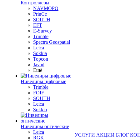
Контроллеры
NAVMOPO
PrinCe
SOUTH
EFT
E-Survey
Trimble
Spectra Geospatial
Leica
Sokkia
Topcon
Javad
Ещё
Нивелиры цифровые
Trimble
FOIF
SOUTH
Leica
Sokkia
Нивелиры оптические
Leica
УСЛУГИ
АКЦИИ
БЛОГ
КО
RGK