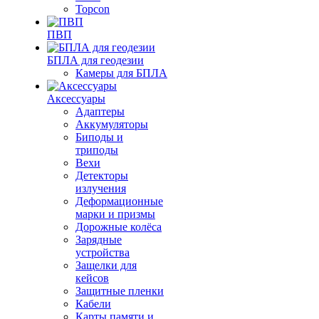
Topcon
ПВП
БПЛА для геодезии
Камеры для БПЛА
Аксессуары
Адаптеры
Аккумуляторы
Биподы и
триподы
Вехи
Детекторы
излучения
Деформационные
марки и призмы
Дорожные колёса
Зарядные
устройства
Защелки для
кейсов
Защитные пленки
Кабели
Карты памяти и