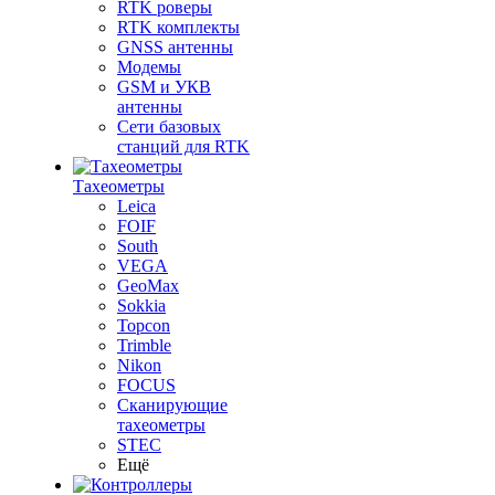
RTK роверы
RTK комплекты
GNSS антенны
Модемы
GSM и УКВ
антенны
Сети базовых
станций для RTK
Тахеометры
Leica
FOIF
South
VEGA
GeoMax
Sokkia
Topcon
Trimble
Nikon
FOCUS
Сканирующие
тахеометры
STEC
Ещё