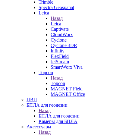
Trimble
Spectra Geospatial
Leica
Назад
Leica
Captivate
CloudWorx
Cyclone
Cyclone 3DR
Infinity
FlexField
JetStream
SmartWorx Viva
Topcon
Назад
Topcon
MAGNET Field
MAGNET Office
ПВП
БПЛА для геодезии
Назад
БПЛА для геодезии
Камеры для БПЛА
Аксессуары
Назад