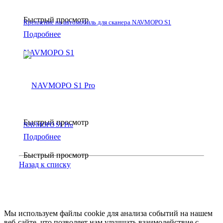
Быстрый просмотр
Крепление на автомобиль для сканера NAVMOPO S1
Подробнее
Быстрый просмотр
NAVMOPO S1 Pro
Подробнее
Быстрый просмотр
Назад к списку
Мы используем файлы cookie для анализа событий на нашем
веб-сайте, что позволяет нам улучшать взаимодействие с