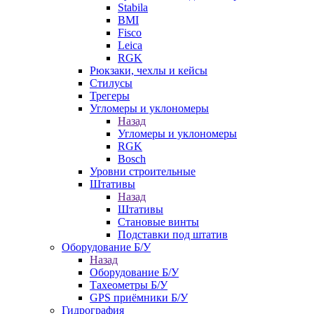
Stabila
BMI
Fisco
Leica
RGK
Рюкзаки, чехлы и кейсы
Стилусы
Трегеры
Угломеры и уклономеры
Назад
Угломеры и уклономеры
RGK
Bosch
Уровни строительные
Штативы
Назад
Штативы
Становые винты
Подставки под штатив
Оборудование Б/У
Назад
Оборудование Б/У
Тахеометры Б/У
GPS приёмники Б/У
Гидрография