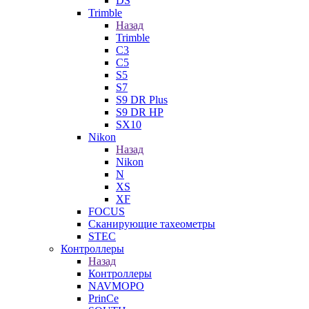
DS
Trimble
Назад
Trimble
C3
C5
S5
S7
S9 DR Plus
S9 DR HP
SX10
Nikon
Назад
Nikon
N
XS
XF
FOCUS
Сканирующие тахеометры
STEC
Контроллеры
Назад
Контроллеры
NAVMOPO
PrinCe