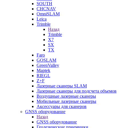
SOUTH
CHCNAV
OmniSLAM
Leica
Trimble
Назад
Trimble
X7
SX
TX
Faro
GOSLAM
GreenValley
Maptek
RIEGL
Z+F
Лазерные сканеры SLAM
Лазерные сканеры для подсчета объемов
Воздушные лазерные сканеры
Мобильные лазерные сканеры
Аксессуары для сканеров
GNSS оборудование
Назад
GNSS оборудование
Геодезические приемники