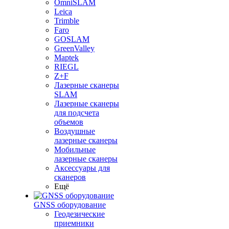
OmniSLAM
Leica
Trimble
Faro
GOSLAM
GreenValley
Maptek
RIEGL
Z+F
Лазерные сканеры
SLAM
Лазерные сканеры
для подсчета
объемов
Воздушные
лазерные сканеры
Мобильные
лазерные сканеры
Аксессуары для
сканеров
Ещё
GNSS оборудование
Геодезические
приемники