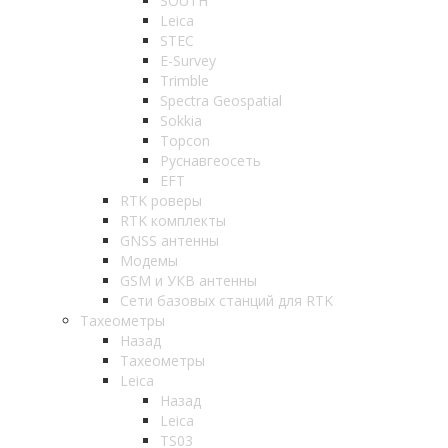
SOUTH
Leica
STEC
E-Survey
Trimble
Spectra Geospatial
Sokkia
Topcon
Руснавгеосеть
EFT
RTK роверы
RTK комплекты
GNSS антенны
Модемы
GSM и УКВ антенны
Сети базовых станций для RTK
Тахеометры
Назад
Тахеометры
Leica
Назад
Leica
TS03