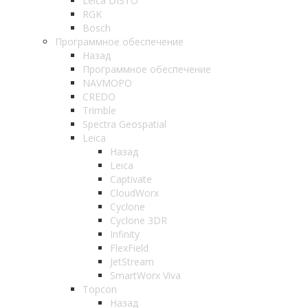
Leica DISTO
RGK
Bosch
Программное обеспечение
Назад
Программное обеспечение
NAVMOPO
CREDO
Trimble
Spectra Geospatial
Leica
Назад
Leica
Captivate
CloudWorx
Cyclone
Cyclone 3DR
Infinity
FlexField
JetStream
SmartWorx Viva
Topcon
Назад