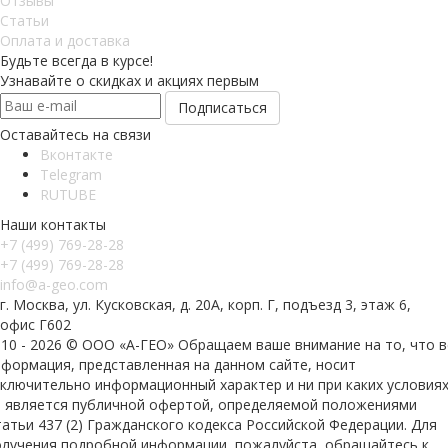
Отзывы
Статьи
Оплата и доставка
Будьте всегда в курсе!
Узнавайте о скидках и акциях первым
Оставайтесь на связи
Вконтакте
Telegram
RUTUBE
Наши контакты
+7 (499) 769-28-28
+7 (499) 769-28-28
info@a-geo.com
г. Москва, ул. Кусковская, д. 20А, корп. Г, подъезд 3, этаж 6,
офис Г602
010 - 2026 © ООО «А-ГЕО» Обращаем ваше внимание на то, что в
нформация, представленная на данном сайте, носит
сключительно информационный характер и ни при каких условия
е является публичной офертой, определяемой положениями
атьи 437 (2) Гражданского кодекса Российской Федерации. Для
олучения подробной информации, пожалуйста, обращайтесь к