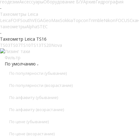
геодезии
Аксессуары
Оборудование Б/У
Архив
Гидрография
-
Тахеометры Leica
Leica
FOIF
South
VEGA
GeoMax
Sokkia
Topcon
Trimble
Nikon
FOCUS
Ска
тахеометры
Alpha
STEC
-
Тахеометр Leica TS16
TS03
TS07
TS10
TS13
TS20
Nova
Фильтр
По умолчанию
По популярности (убывание)
По популярности (возрастание)
По алфавиту (убывание)
По алфавиту (возрастание)
По цене (убывание)
По цене (возрастание)