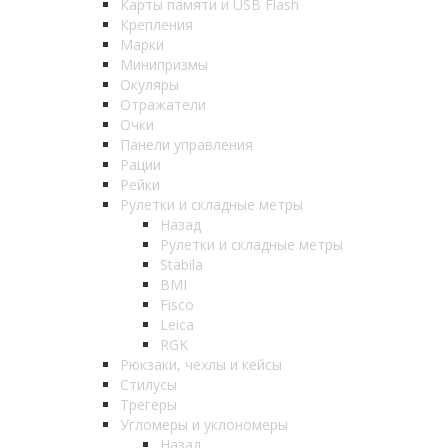
Карты памяти и USB Flash
Крепления
Марки
Минипризмы
Окуляры
Отражатели
Очки
Панели управления
Рации
Рейки
Рулетки и складные метры
Назад
Рулетки и складные метры
Stabila
BMI
Fisco
Leica
RGK
Рюкзаки, чехлы и кейсы
Стилусы
Трегеры
Угломеры и уклономеры
Назад