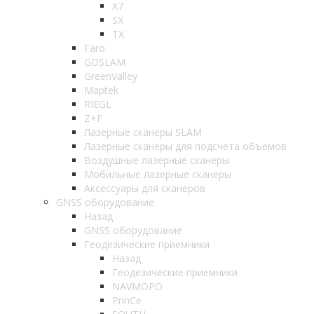
X7
SX
TX
Faro
GOSLAM
GreenValley
Maptek
RIEGL
Z+F
Лазерные сканеры SLAM
Лазерные сканеры для подсчета объемов
Воздушные лазерные сканеры
Мобильные лазерные сканеры
Аксессуары для сканеров
GNSS оборудование
Назад
GNSS оборудование
Геодезические приемники
Назад
Геодезические приемники
NAVMOPO
PrinCe