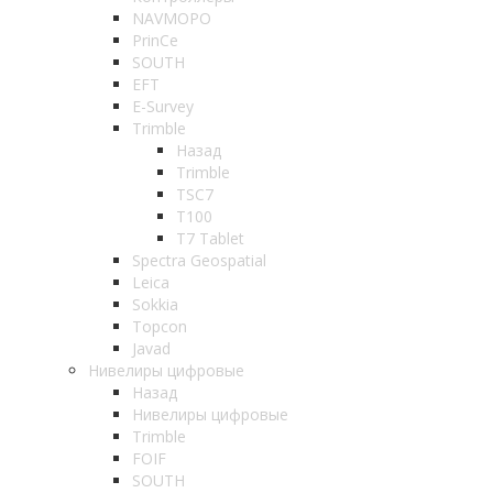
NAVMOPO
PrinCe
SOUTH
EFT
E-Survey
Trimble
Назад
Trimble
TSC7
T100
T7 Tablet
Spectra Geospatial
Leica
Sokkia
Topcon
Javad
Нивелиры цифровые
Назад
Нивелиры цифровые
Trimble
FOIF
SOUTH