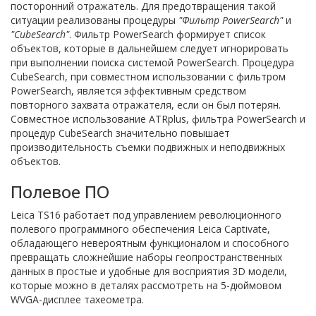
посторонний отражатель. Для предотвращения такой
ситуации реализованы процедуры
"Фильтр PowerSearch"
и
"CubeSearch"
. Фильтр PowerSearch формирует список
объектов, которые в дальнейшем следует игнорировать
при выполнении поиска системой PowerSearch. Процедура
CubeSearch, при совместном использовании с фильтром
PowerSearch, является эффективным средством
повторного захвата отражателя, если он был потерян.
Совместное использование ATRplus, фильтра PowerSearch и
процедур CubeSearch значительно повышает
производительность съемки подвижных и неподвижных
объектов.
Полевое ПО
Leica TS16 работает под управлением революционного
полевого программного обеспечения Leica Captivate,
обладающего невероятным функционалом и способного
превращать сложнейшие наборы геопространственных
данных в простые и удобные для восприятия 3D модели,
которые можно в деталях рассмотреть на 5-дюймовом
WVGA-дисплее тахеометра.