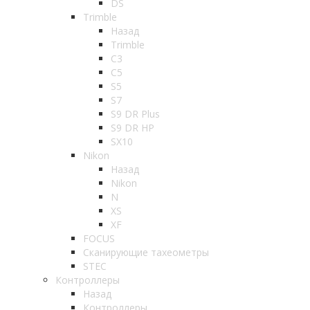
DS
Trimble
Назад
Trimble
C3
C5
S5
S7
S9 DR Plus
S9 DR HP
SX10
Nikon
Назад
Nikon
N
XS
XF
FOCUS
Сканирующие тахеометры
STEC
Контроллеры
Назад
Контроллеры