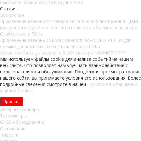
Смотрите наши новости в группе в ВК
Статьи
Все статьи
Применение лазерного сканера Leica P50 для построения ЦММ
(цифровой модели местности) и подсчета объемов на карьере
Стойленского ГОКа
Применение лазерных SLAM сканеров NAVMOPO P1 и S1 для
съемки дренажной шахты Стойленского ГОКа
Какая точность у лазерного SLAM сканера NAVMOPO P1?
Мы используем файлы cookie для анализа событий на нашем
веб-сайте, что позволяет нам улучшать взаимодействие с
пользователями и обслуживание. Продолжая просмотр страниц
нашего сайта, вы принимаете условия его использования. Более
подробные сведения смотрите в нашей
Политике в отношении
файлов Cookie
.
Принять
Лазерные сканеры
Тахеометры
GNSS оборудование
О компании
Новости