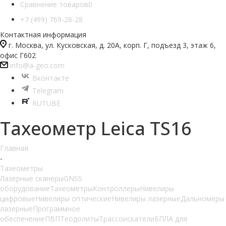
Сравнение товаров
0
+7 (499) 769-28-28
Контактная информация
г. Москва, ул. Кусковская, д. 20А, корп. Г, подъезд 3, этаж 6,
офис Г602
info@a-geo.com
Вконтакте
Telegram
RUTUBE
Тахеометр Leica TS16
Главная
-
Тахеометры
Лазерные сканеры
GNSS
оборудование
Тахеометры
Контроллеры
Нивелиры
цифровые
Нивелиры оптические
Нивелиры лазерные
Дальномеры
лазерные
Программное
обеспечение
ПВП
Теодолиты
Трассоискатели
БПЛА для