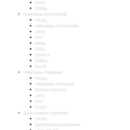
Leica
Sokkia
Нивелиры оптические
Назад
Нивелиры оптические
Leica
RGK
Nikon
VEGA
Geobox
Sokkia
Bosch
Нивелиры лазерные
Назад
Нивелиры лазерные
Spectra Precision
Leica
RGK
Bosch
Дальномеры лазерные
Назад
Дальномеры лазерные