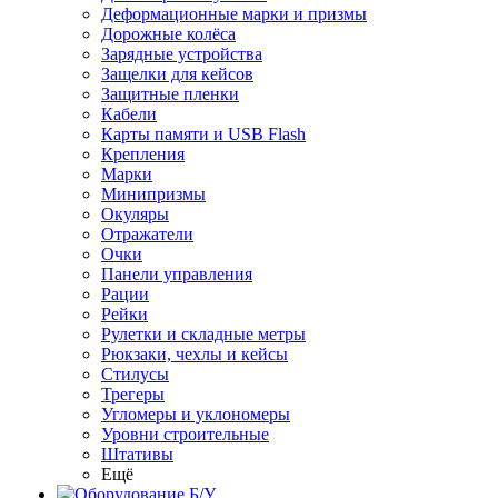
Деформационные марки и призмы
Дорожные колёса
Зарядные устройства
Защелки для кейсов
Защитные пленки
Кабели
Карты памяти и USB Flash
Крепления
Марки
Минипризмы
Окуляры
Отражатели
Очки
Панели управления
Рации
Рейки
Рулетки и складные метры
Рюкзаки, чехлы и кейсы
Стилусы
Трегеры
Угломеры и уклономеры
Уровни строительные
Штативы
Ещё