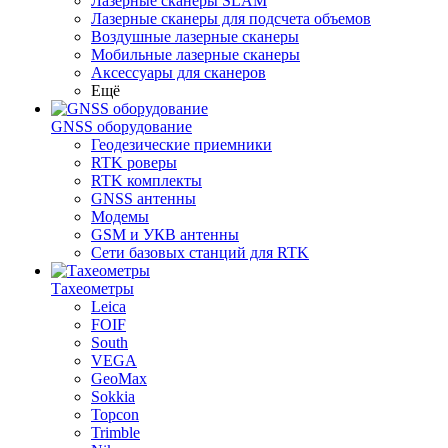
Лазерные сканеры SLAM
Лазерные сканеры для подсчета объемов
Воздушные лазерные сканеры
Мобильные лазерные сканеры
Аксессуары для сканеров
Ещё
GNSS оборудование
Геодезические приемники
RTK роверы
RTK комплекты
GNSS антенны
Модемы
GSM и УКВ антенны
Сети базовых станций для RTK
Тахеометры
Leica
FOIF
South
VEGA
GeoMax
Sokkia
Topcon
Trimble