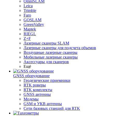
OmniSLAM
Leica
Trimble
Faro
GOSLAM
GreenValley
Maptek
RIEGL
Z+F
Лазерные сканеры SLAM
Лазерные сканеры для подсчета объемов
Воздушные лазерные сканеры
Мобильные лазерные сканеры
Аксессуары для сканеров
Ещё
GNSS оборудование
Геодезические приемники
RTK роверы
RTK комплекты
GNSS антенны
Модемы
GSM и УКВ антенны
Сети базовых станций для RTK