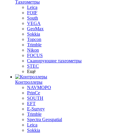
Тахеометры
Leica
FOIF
South
VEGA
GeoMax
Sokkia
Topcon
Trimble
Nikon
FOCUS
Сканирующие тахеометры
STEC
Ещё
Контроллеры
NAVMOPO
PrinCe
SOUTH
EFT
E-Survey
Trimble
Spectra Geospatial
Leica
Sokkia