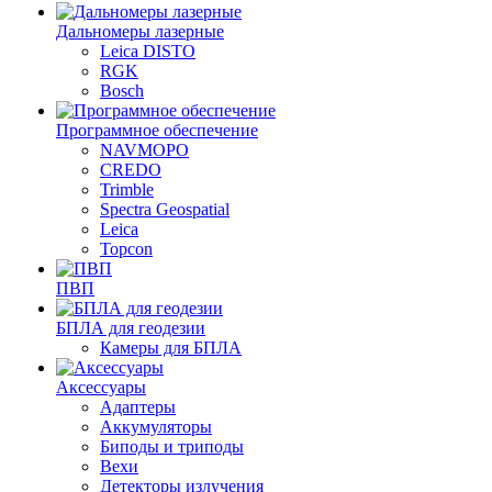
Дальномеры лазерные
Leica DISTO
RGK
Bosch
Программное обеспечение
NAVMOPO
CREDO
Trimble
Spectra Geospatial
Leica
Topcon
ПВП
БПЛА для геодезии
Камеры для БПЛА
Аксессуары
Адаптеры
Аккумуляторы
Биподы и триподы
Вехи
Детекторы излучения