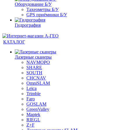
Оборудование Б/У
Тахеометры Б/У
GPS приёмники Б/У
Гидрография
КАТАЛОГ
Лазерные сканеры
NAVMOPO
SHARE
SOUTH
CHCNAV
OmniSLAM
Leica
Trimble
Faro
GOSLAM
GreenValley
Maptek
RIEGL
Z+F