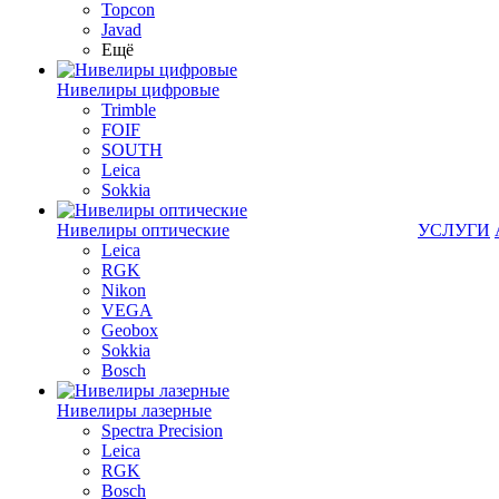
Topcon
Javad
Ещё
Нивелиры цифровые
Trimble
FOIF
SOUTH
Leica
Sokkia
Нивелиры оптические
УСЛУГИ
Leica
RGK
Nikon
VEGA
Geobox
Sokkia
Bosch
Нивелиры лазерные
Spectra Precision
Leica
RGK
Bosch