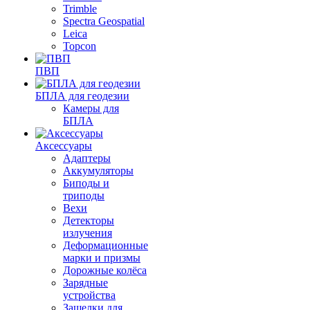
Trimble
Spectra Geospatial
Leica
Topcon
ПВП
БПЛА для геодезии
Камеры для
БПЛА
Аксессуары
Адаптеры
Аккумуляторы
Биподы и
триподы
Вехи
Детекторы
излучения
Деформационные
марки и призмы
Дорожные колёса
Зарядные
устройства
Защелки для