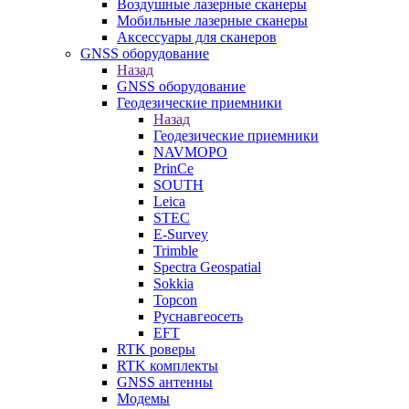
Воздушные лазерные сканеры
Мобильные лазерные сканеры
Аксессуары для сканеров
GNSS оборудование
Назад
GNSS оборудование
Геодезические приемники
Назад
Геодезические приемники
NAVMOPO
PrinCe
SOUTH
Leica
STEC
E-Survey
Trimble
Spectra Geospatial
Sokkia
Topcon
Руснавгеосеть
EFT
RTK роверы
RTK комплекты
GNSS антенны
Модемы