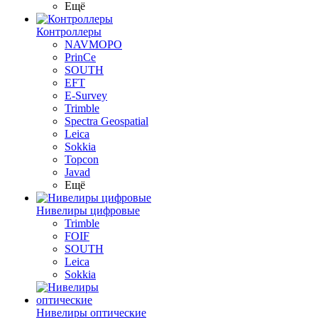
Ещё
Контроллеры
NAVMOPO
PrinCe
SOUTH
EFT
E-Survey
Trimble
Spectra Geospatial
Leica
Sokkia
Topcon
Javad
Ещё
Нивелиры цифровые
Trimble
FOIF
SOUTH
Leica
Sokkia
Нивелиры оптические