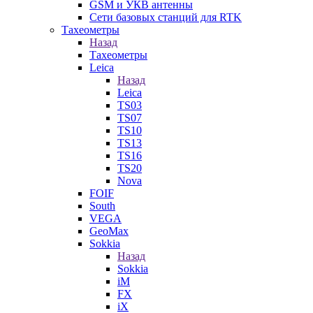
GSM и УКВ антенны
Сети базовых станций для RTK
Тахеометры
Назад
Тахеометры
Leica
Назад
Leica
TS03
TS07
TS10
TS13
TS16
TS20
Nova
FOIF
South
VEGA
GeoMax
Sokkia
Назад
Sokkia
iM
FX
iX