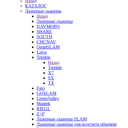
Назад
КАТАЛОГ
Лазерные сканеры
Назад
Лазерные сканеры
NAVMOPO
SHARE
SOUTH
CHCNAV
OmniSLAM
Leica
Trimble
Назад
Trimble
X7
SX
TX
Faro
GOSLAM
GreenValley
Maptek
RIEGL
Z+F
Лазерные сканеры SLAM
Лазерные сканеры для подсчета объемов