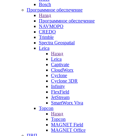
Bosch
Программное обеспечение
Назад
Программное обеспечение
NAVMOPO
CREDO
Trimble
Spectra Geospatial
Leica
Назад
Leica
Captivate
CloudWorx
Cyclone
Cyclone 3DR
Infinity
FlexField
JetStream
SmartWorx Viva
Topcon
Назад
Topcon
MAGNET Field
MAGNET Office
ПВП