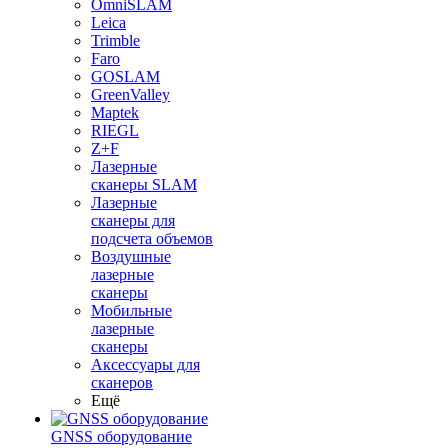
OmniSLAM
Leica
Trimble
Faro
GOSLAM
GreenValley
Maptek
RIEGL
Z+F
Лазерные
сканеры SLAM
Лазерные
сканеры для
подсчета объемов
Воздушные
лазерные
сканеры
Мобильные
лазерные
сканеры
Аксессуары для
сканеров
Ещё
GNSS оборудование