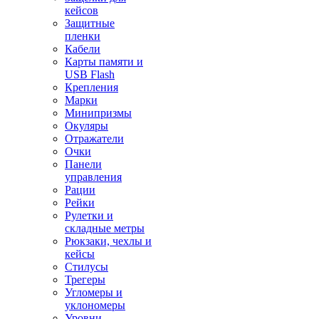
кейсов
Защитные
пленки
Кабели
Карты памяти и
USB Flash
Крепления
Марки
Минипризмы
Окуляры
Отражатели
Очки
Панели
управления
Рации
Рейки
Рулетки и
складные метры
Рюкзаки, чехлы и
кейсы
Стилусы
Трегеры
Угломеры и
уклономеры
Уровни