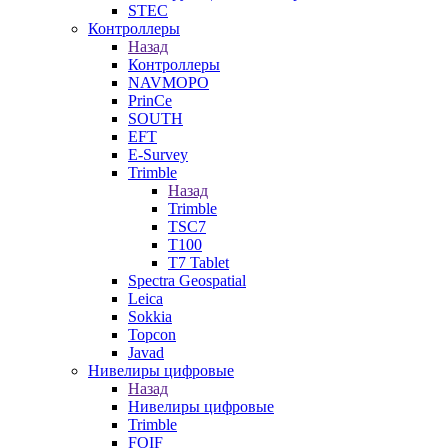
STEC
Контроллеры
Назад
Контроллеры
NAVMOPO
PrinCe
SOUTH
EFT
E-Survey
Trimble
Назад
Trimble
TSC7
T100
T7 Tablet
Spectra Geospatial
Leica
Sokkia
Topcon
Javad
Нивелиры цифровые
Назад
Нивелиры цифровые
Trimble
FOIF