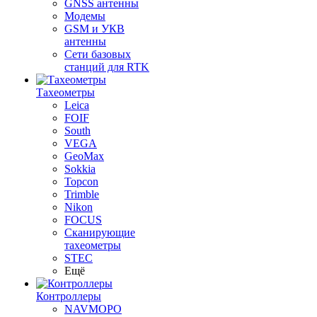
GNSS антенны
Модемы
GSM и УКВ
антенны
Сети базовых
станций для RTK
Тахеометры
Leica
FOIF
South
VEGA
GeoMax
Sokkia
Topcon
Trimble
Nikon
FOCUS
Сканирующие
тахеометры
STEC
Ещё
Контроллеры
NAVMOPO