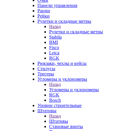
Очки
Панели управления
Рации
Рейки
Рулетки и складные метры
Назад
Рулетки и складные метры
Stabila
BMI
Fisco
Leica
RGK
Рюкзаки, чехлы и кейсы
Стилусы
Трегеры
Угломеры и уклономеры
Назад
Угломеры и уклономеры
RGK
Bosch
Уровни строительные
Штативы
Назад
Штативы
Становые винты