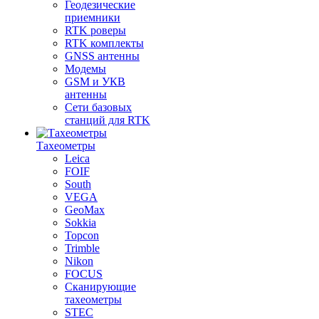
Геодезические
приемники
RTK роверы
RTK комплекты
GNSS антенны
Модемы
GSM и УКВ
антенны
Сети базовых
станций для RTK
Тахеометры
Leica
FOIF
South
VEGA
GeoMax
Sokkia
Topcon
Trimble
Nikon
FOCUS
Сканирующие
тахеометры
STEC