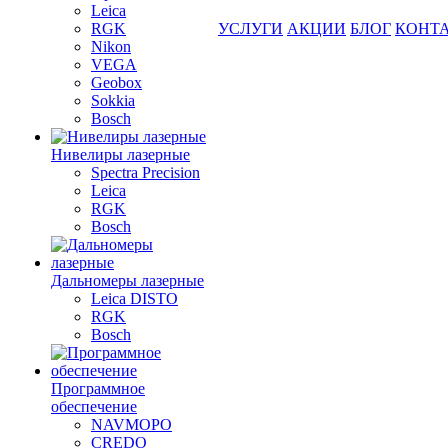
Leica
RGK
УСЛУГИ
АКЦИИ
БЛОГ
КОНТ
Nikon
VEGA
Geobox
Sokkia
Bosch
Нивелиры лазерные
Spectra Precision
Leica
RGK
Bosch
Дальномеры лазерные
Leica DISTO
RGK
Bosch
Программное
обеспечение
NAVMOPO
CREDO