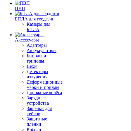
ПВП
БПЛА для геодезии
Камеры для
БПЛА
Аксессуары
Адаптеры
Аккумуляторы
Биподы и
триподы
Вехи
Детекторы
излучения
Деформационные
марки и призмы
Дорожные колёса
Зарядные
устройства
Защелки для
кейсов
Защитные
пленки
Кабели