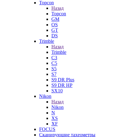
Topcon
Назад
Topcon
GM
OS
GT
DS
Trimble
Назад
Trimble
C3
C5
S5
S7
S9 DR Plus
S9 DR HP
SX10
Nikon
Назад
Nikon
N
XS
XF
FOCUS
Сканирующие тахеометры