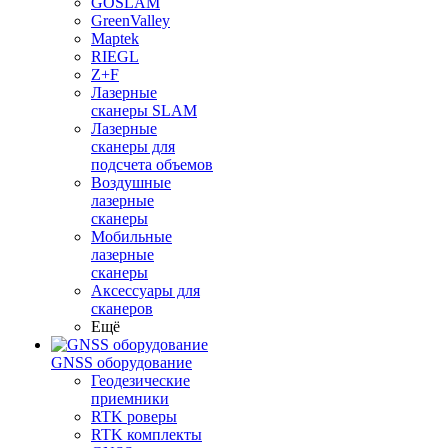
GOSLAM
GreenValley
Maptek
RIEGL
Z+F
Лазерные
сканеры SLAM
Лазерные
сканеры для
подсчета объемов
Воздушные
лазерные
сканеры
Мобильные
лазерные
сканеры
Аксессуары для
сканеров
Ещё
GNSS оборудование
Геодезические
приемники
RTK роверы
RTK комплекты