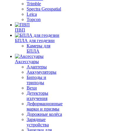
Trimble
Spectra Geospatial
Leica
Topcon
ПВП
БПЛА для геодезии
Камеры для
БПЛА
Аксессуары
Адаптеры
Аккумуляторы
Биподы и
триподы
Вехи
Детекторы
излучения
Деформационные
марки и призмы
Дорожные колёса
Зарядные
устройства
Защелки для