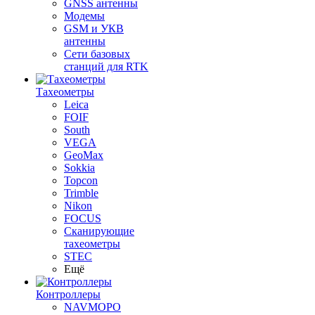
GNSS антенны
Модемы
GSM и УКВ
антенны
Сети базовых
станций для RTK
Тахеометры
Leica
FOIF
South
VEGA
GeoMax
Sokkia
Topcon
Trimble
Nikon
FOCUS
Сканирующие
тахеометры
STEC
Ещё
Контроллеры
NAVMOPO