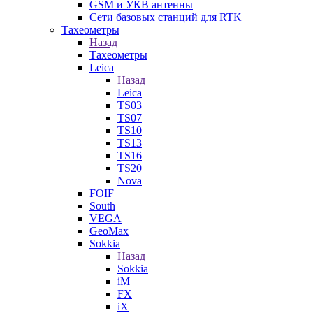
GSM и УКВ антенны
Сети базовых станций для RTK
Тахеометры
Назад
Тахеометры
Leica
Назад
Leica
TS03
TS07
TS10
TS13
TS16
TS20
Nova
FOIF
South
VEGA
GeoMax
Sokkia
Назад
Sokkia
iM
FX
iX