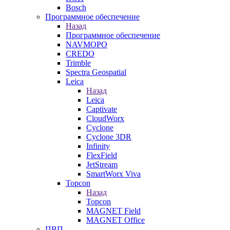
Bosch
Программное обеспечение
Назад
Программное обеспечение
NAVMOPO
CREDO
Trimble
Spectra Geospatial
Leica
Назад
Leica
Captivate
CloudWorx
Cyclone
Cyclone 3DR
Infinity
FlexField
JetStream
SmartWorx Viva
Topcon
Назад
Topcon
MAGNET Field
MAGNET Office
ПВП