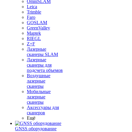
OmniSLAM
Leica
Trimble
Faro
GOSLAM
GreenValley
Maptek
RIEGL
Z+F
Лазерные
сканеры SLAM
Лазерные
сканеры для
подсчета объемов
Воздушные
лазерные
сканеры
Мобильные
лазерные
сканеры
Аксессуары для
сканеров
Ещё
GNSS оборудование