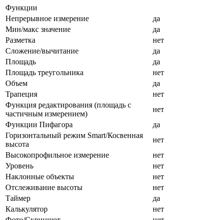
Функции
Непрерывное измерение
да
Мин/макс значение
да
Разметка
нет
Сложение/вычитание
да
Площадь
да
Площадь треугольника
нет
Объем
да
Трапеция
нет
Функция редактирования (площадь с
нет
частичным измерением)
Функции Пифагора
да
Горизонтальный режим Smart/Косвенная
нет
высота
Высокопрофильное измерение
нет
Уровень
нет
Наклонные объекты
нет
Отслеживание высоты
нет
Таймер
да
Калькулятор
нет
Фото/Скриншот
нет