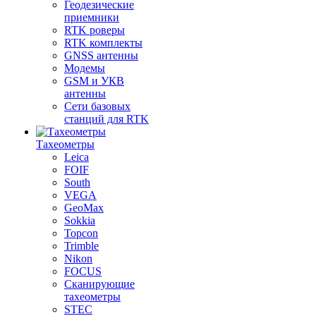
Геодезические
приемники
RTK роверы
RTK комплекты
GNSS антенны
Модемы
GSM и УКВ
антенны
Сети базовых
станций для RTK
Тахеометры
Leica
FOIF
South
VEGA
GeoMax
Sokkia
Topcon
Trimble
Nikon
FOCUS
Сканирующие
тахеометры
STEC