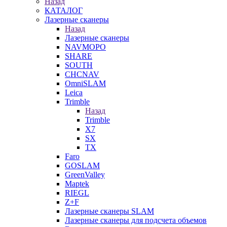
Назад
КАТАЛОГ
Лазерные сканеры
Назад
Лазерные сканеры
NAVMOPO
SHARE
SOUTH
CHCNAV
OmniSLAM
Leica
Trimble
Назад
Trimble
X7
SX
TX
Faro
GOSLAM
GreenValley
Maptek
RIEGL
Z+F
Лазерные сканеры SLAM
Лазерные сканеры для подсчета объемов