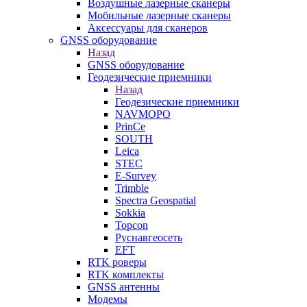
Воздушные лазерные сканеры
Мобильные лазерные сканеры
Аксессуары для сканеров
GNSS оборудование
Назад
GNSS оборудование
Геодезические приемники
Назад
Геодезические приемники
NAVMOPO
PrinCe
SOUTH
Leica
STEC
E-Survey
Trimble
Spectra Geospatial
Sokkia
Topcon
Руснавгеосеть
EFT
RTK роверы
RTK комплекты
GNSS антенны
Модемы