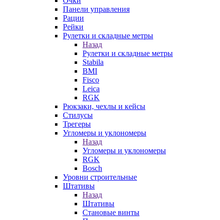
Очки
Панели управления
Рации
Рейки
Рулетки и складные метры
Назад
Рулетки и складные метры
Stabila
BMI
Fisco
Leica
RGK
Рюкзаки, чехлы и кейсы
Стилусы
Трегеры
Угломеры и уклономеры
Назад
Угломеры и уклономеры
RGK
Bosch
Уровни строительные
Штативы
Назад
Штативы
Становые винты