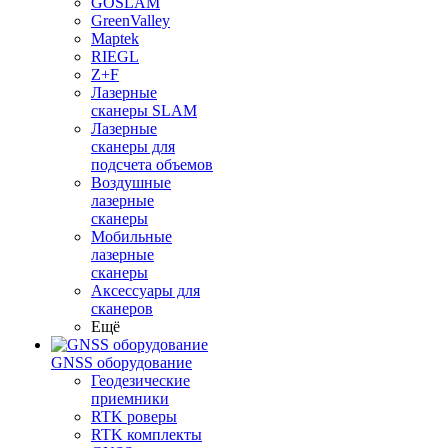
GOSLAM
GreenValley
Maptek
RIEGL
Z+F
Лазерные
сканеры SLAM
Лазерные
сканеры для
подсчета объемов
Воздушные
лазерные
сканеры
Мобильные
лазерные
сканеры
Аксессуары для
сканеров
Ещё
GNSS оборудование
Геодезические
приемники
RTK роверы
RTK комплекты