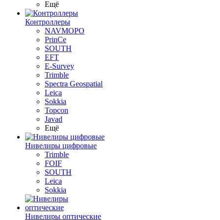
Ещё
Контроллеры
NAVMOPO
PrinCe
SOUTH
EFT
E-Survey
Trimble
Spectra Geospatial
Leica
Sokkia
Topcon
Javad
Ещё
Нивелиры цифровые
Trimble
FOIF
SOUTH
Leica
Sokkia
Нивелиры оптические