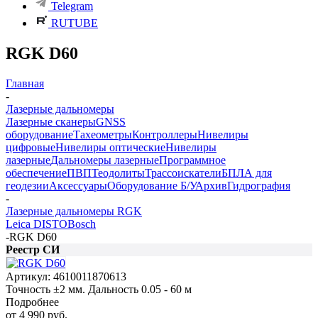
Telegram
RUTUBE
RGK D60
Главная
-
Лазерные дальномеры
Лазерные сканеры
GNSS
оборудование
Тахеометры
Контроллеры
Нивелиры
цифровые
Нивелиры оптические
Нивелиры
лазерные
Дальномеры лазерные
Программное
обеспечение
ПВП
Теодолиты
Трассоискатели
БПЛА для
геодезии
Аксессуары
Оборудование Б/У
Архив
Гидрография
-
Лазерные дальномеры RGK
Leica DISTO
Bosch
-
RGK D60
Реестр СИ
Артикул:
4610011870613
Точность ±2 мм. Дальность 0.05 - 60 м
Подробнее
от
4 990 руб.