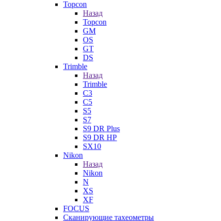
Topcon
Назад
Topcon
GM
OS
GT
DS
Trimble
Назад
Trimble
C3
C5
S5
S7
S9 DR Plus
S9 DR HP
SX10
Nikon
Назад
Nikon
N
XS
XF
FOCUS
Сканирующие тахеометры