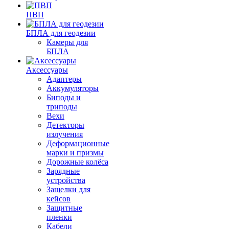
ПВП
БПЛА для геодезии
Камеры для
БПЛА
Аксессуары
Адаптеры
Аккумуляторы
Биподы и
триподы
Вехи
Детекторы
излучения
Деформационные
марки и призмы
Дорожные колёса
Зарядные
устройства
Защелки для
кейсов
Защитные
пленки
Кабели