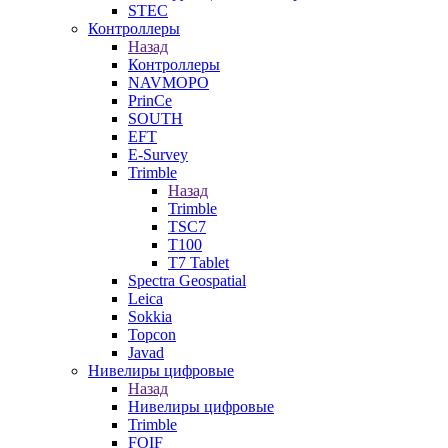
STEC
Контроллеры
Назад
Контроллеры
NAVMOPO
PrinCe
SOUTH
EFT
E-Survey
Trimble
Назад
Trimble
TSC7
T100
T7 Tablet
Spectra Geospatial
Leica
Sokkia
Topcon
Javad
Нивелиры цифровые
Назад
Нивелиры цифровые
Trimble
FOIF