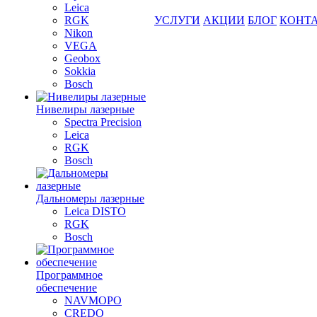
Leica
RGK
УСЛУГИ
АКЦИИ
БЛОГ
КОНТ
Nikon
VEGA
Geobox
Sokkia
Bosch
Нивелиры лазерные
Spectra Precision
Leica
RGK
Bosch
Дальномеры лазерные
Leica DISTO
RGK
Bosch
Программное
обеспечение
NAVMOPO
CREDO