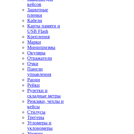
кейсов
Защитные
пленки
Кабели
Карты памяти и
USB Flash
Крепления
Марки
Минипризмы
Окуляры
Отражатели
Очки
Панели
управления
Рации
Рейки
Рулетки и
складные метры
Рюкзаки, чехлы и
кейсы
Стилусы
Трегеры
Угломеры и
уклономеры
Уровни