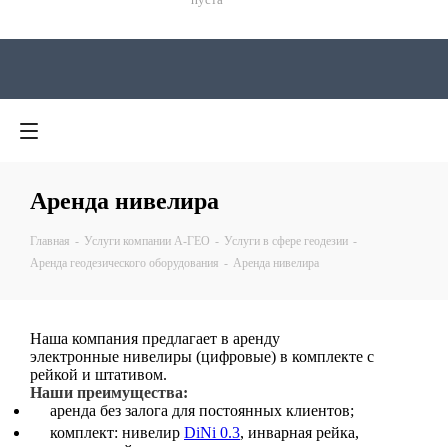
пуста
Аренда нивелира
Главная
-
Услуги компании А-ГЕО
-
Услуги в сфере геодезии
-
0
0
0
Аренда геодезического оборудования
-
Аренда нивелира
Наша компания предлагает в аренду
электронные нивелиры (цифровые) в комплекте с
рейкой и штативом.
Наши преимущества:
аренда без залога для постоянных клиентов;
комплект: нивелир
DiNi 0.3
, инварная рейка,
Телефоны