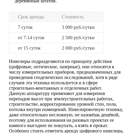
деревянный штатив.
Срок аренды
Стоимость
+7 (499) 769-28-28
7 суток
3 000 руб./сутки
от 7-14 суток
2 500 руб./сутки
от 15 суток
2 000 руб./сутки
Нивелиры подразделяются по принципу действия
(цифровые, оптические, лазерные), они относятся к
числу измерительных приборов, предназначенных для
проведения геодезических исследований, хотя в ряде
случаев эта техника используется и в сфере
строительно-монтажных и отделочных работ.
Данную аппаратуру применяют для измерения
перепадов высот при землеустроительных работах,
строительстве, корректировании уровней стен, пола,
потолка внутри помещений. Нивелировочную технику,
даже относительно несложную, не назовёшь дешёвой,
поэтому для использования на разовых проектах ее
намного выгоднее не покупать, а взять в прокат.
Особенно стоить отметить аренду цифрового нивелира,