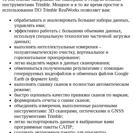
инструментами Trimble. Мощное и в то же время простое в
использовании ПО Trimble RealWorks позволяет вам:
обрабатывать и анализировать большие наборы данных,
управлять ими;
эффективно работать с большими объемами данных,
используя специальную технологию частичной загрузки
данных;
выполнять интеллектуальные измерения –
полуавтоматическую очистку, вертикальное и
горизонтальное проецирование;
легко выделять марки в данных сканирования;
обмениваться полученными результатами с помощью
генерируемых видеофайлов и обменных файлов Google
Earth (в формате kml);
выполнять сшивку сканов в полностью автоматическом
режиме;
быстро оценивать качество привязки сканов по маркам;
формировать отчеты о сшиве сканов;
объединять измерения, выполненные различными
инструментами: 3D сканерами, оптическими и GNSS
инструментами Trimble;
легко экспортировать данные в выбранные вами
программные пакеты САПР;
создавать автономные пакеты для просмотра,