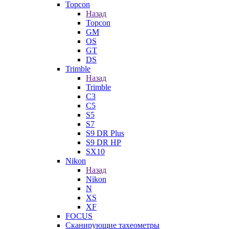
Topcon
Назад
Topcon
GM
OS
GT
DS
Trimble
Назад
Trimble
C3
C5
S5
S7
S9 DR Plus
S9 DR HP
SX10
Nikon
Назад
Nikon
N
XS
XF
FOCUS
Сканирующие тахеометры