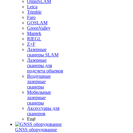
OmniSLAM
Leica
Trimble
Faro
GOSLAM
GreenValley
Maptek
RIEGL
Z+F
Лазерные
сканеры SLAM
Лазерные
сканеры для
подсчета объемов
Воздушные
лазерные
сканеры
Мобильные
лазерные
сканеры
Аксессуары для
сканеров
Ещё
GNSS оборудование