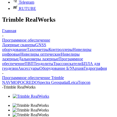
Telegram
RUTUBE
Trimble RealWorks
Главная
-
Программное обеспечение
Лазерные сканеры
GNSS
оборудование
Тахеометры
Контроллеры
Нивелиры
цифровые
Нивелиры оптические
Нивелиры
лазерные
Дальномеры лазерные
Программное
обеспечение
ПВП
Теодолиты
Трассоискатели
БПЛА для
геодезии
Аксессуары
Оборудование Б/У
Архив
Гидрография
-
Программное обеспечение Trimble
NAVMOPO
CREDO
Spectra Geospatial
Leica
Topcon
-
Trimble RealWorks