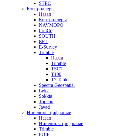
STEC
Контроллеры
Назад
Контроллеры
NAVMOPO
PrinCe
SOUTH
EFT
E-Survey
Trimble
Назад
Trimble
TSC7
T100
T7 Tablet
Spectra Geospatial
Leica
Sokkia
Topcon
Javad
Нивелиры цифровые
Назад
Нивелиры цифровые
Trimble
FOIF