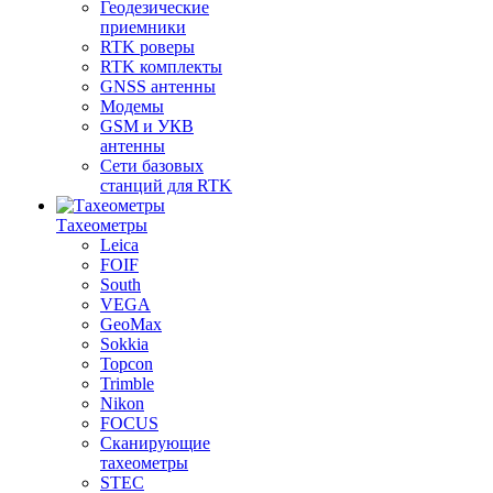
Геодезические
приемники
RTK роверы
RTK комплекты
GNSS антенны
Модемы
GSM и УКВ
антенны
Сети базовых
станций для RTK
Тахеометры
Leica
FOIF
South
VEGA
GeoMax
Sokkia
Topcon
Trimble
Nikon
FOCUS
Сканирующие
тахеометры
STEC