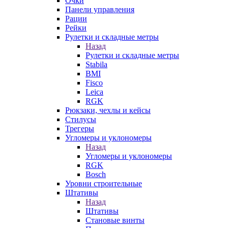
Очки
Панели управления
Рации
Рейки
Рулетки и складные метры
Назад
Рулетки и складные метры
Stabila
BMI
Fisco
Leica
RGK
Рюкзаки, чехлы и кейсы
Стилусы
Трегеры
Угломеры и уклономеры
Назад
Угломеры и уклономеры
RGK
Bosch
Уровни строительные
Штативы
Назад
Штативы
Становые винты