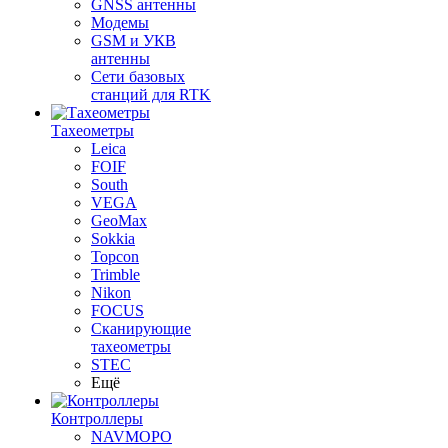
GNSS антенны
Модемы
GSM и УКВ
антенны
Сети базовых
станций для RTK
Тахеометры
Leica
FOIF
South
VEGA
GeoMax
Sokkia
Topcon
Trimble
Nikon
FOCUS
Сканирующие
тахеометры
STEC
Ещё
Контроллеры
NAVMOPO