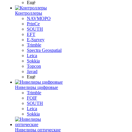
Ещё
Контроллеры
NAVMOPO
PrinCe
SOUTH
EFT
E-Survey
Trimble
Spectra Geospatial
Leica
Sokkia
Topcon
Javad
Ещё
Нивелиры цифровые
Trimble
FOIF
SOUTH
Leica
Sokkia
Нивелиры оптические