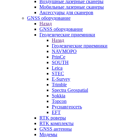
Воздушные лазерные сканеры
Мобильные лазерные сканеры
Аксессуары для сканеров
GNSS оборудование
Назад
GNSS оборудование
Геодезические приемники
Назад
Геодезические приемники
NAVMOPO
PrinCe
SOUTH
Leica
STEC
E-Survey
Trimble
Spectra Geospatial
Sokkia
Topcon
Руснавгеосеть
EFT
RTK роверы
RTK комплекты
GNSS антенны
Модемы