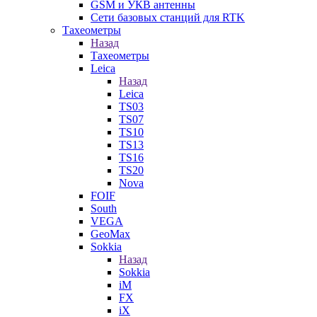
GSM и УКВ антенны
Сети базовых станций для RTK
Тахеометры
Назад
Тахеометры
Leica
Назад
Leica
TS03
TS07
TS10
TS13
TS16
TS20
Nova
FOIF
South
VEGA
GeoMax
Sokkia
Назад
Sokkia
iM
FX
iX