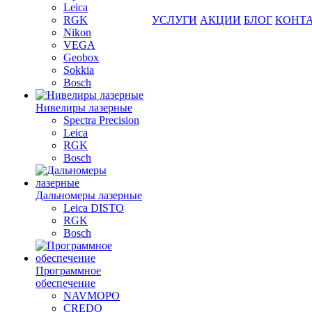
Leica
RGK
УСЛУГИ
АКЦИИ
БЛОГ
КОНТ
Nikon
VEGA
Geobox
Sokkia
Bosch
Нивелиры лазерные
Spectra Precision
Leica
RGK
Bosch
Дальномеры лазерные
Leica DISTO
RGK
Bosch
Программное
обеспечение
NAVMOPO
CREDO