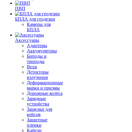
ПВП
БПЛА для геодезии
Камеры для
БПЛА
Аксессуары
Адаптеры
Аккумуляторы
Биподы и
триподы
Вехи
Детекторы
излучения
Деформационные
марки и призмы
Дорожные колёса
Зарядные
устройства
Защелки для
кейсов
Защитные
пленки
Кабели