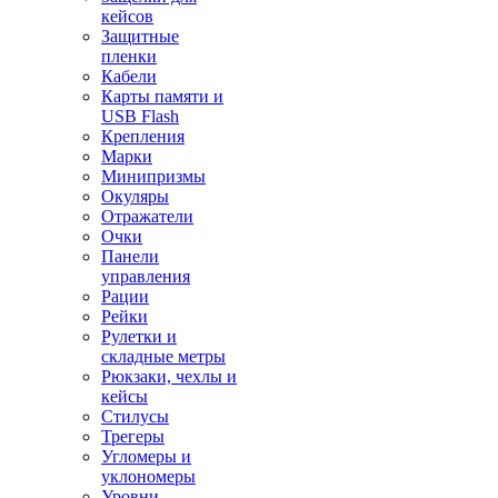
кейсов
Защитные
пленки
Кабели
Карты памяти и
USB Flash
Крепления
Марки
Минипризмы
Окуляры
Отражатели
Очки
Панели
управления
Рации
Рейки
Рулетки и
складные метры
Рюкзаки, чехлы и
кейсы
Стилусы
Трегеры
Угломеры и
уклономеры
Уровни