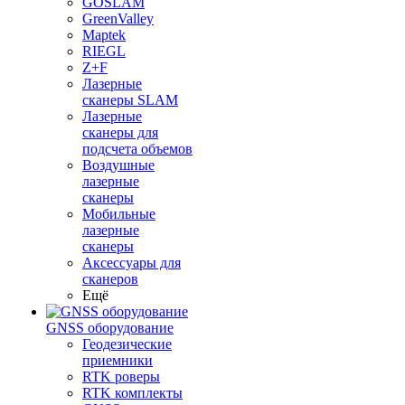
GOSLAM
GreenValley
Maptek
RIEGL
Z+F
Лазерные
сканеры SLAM
Лазерные
сканеры для
подсчета объемов
Воздушные
лазерные
сканеры
Мобильные
лазерные
сканеры
Аксессуары для
сканеров
Ещё
GNSS оборудование
Геодезические
приемники
RTK роверы
RTK комплекты