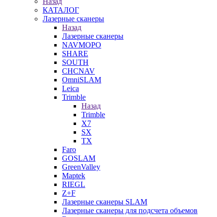
Назад
КАТАЛОГ
Лазерные сканеры
Назад
Лазерные сканеры
NAVMOPO
SHARE
SOUTH
CHCNAV
OmniSLAM
Leica
Trimble
Назад
Trimble
X7
SX
TX
Faro
GOSLAM
GreenValley
Maptek
RIEGL
Z+F
Лазерные сканеры SLAM
Лазерные сканеры для подсчета объемов