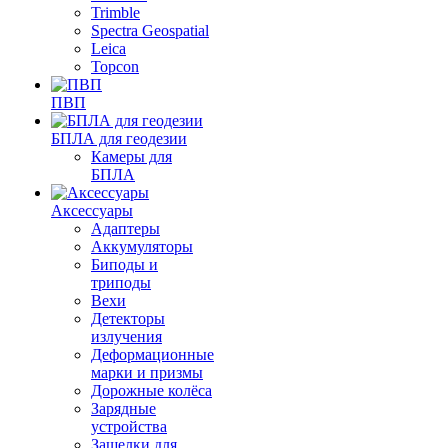
Trimble
Spectra Geospatial
Leica
Topcon
ПВП
БПЛА для геодезии
Камеры для
БПЛА
Аксессуары
Адаптеры
Аккумуляторы
Биподы и
триподы
Вехи
Детекторы
излучения
Деформационные
марки и призмы
Дорожные колёса
Зарядные
устройства
Защелки для