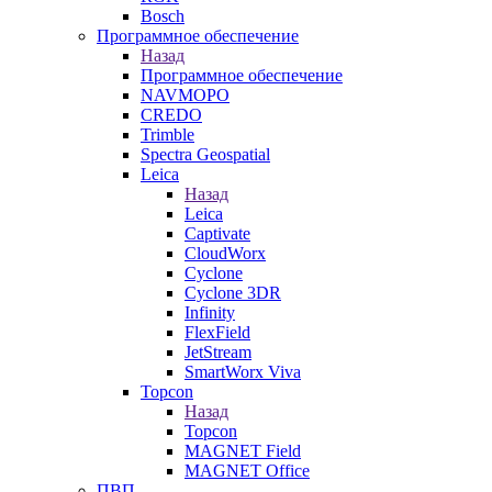
Bosch
Программное обеспечение
Назад
Программное обеспечение
NAVMOPO
CREDO
Trimble
Spectra Geospatial
Leica
Назад
Leica
Captivate
CloudWorx
Cyclone
Cyclone 3DR
Infinity
FlexField
JetStream
SmartWorx Viva
Topcon
Назад
Topcon
MAGNET Field
MAGNET Office
ПВП