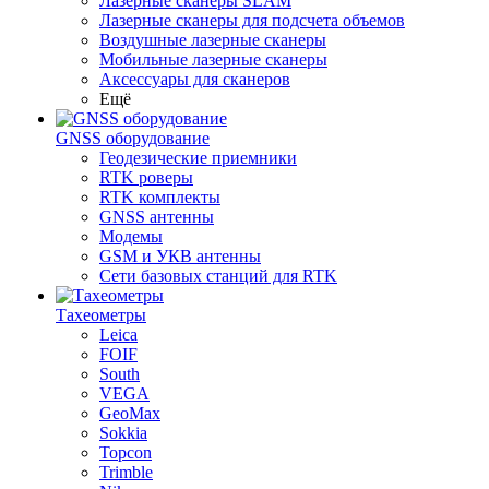
Лазерные сканеры SLAM
Лазерные сканеры для подсчета объемов
Воздушные лазерные сканеры
Мобильные лазерные сканеры
Аксессуары для сканеров
Ещё
GNSS оборудование
Геодезические приемники
RTK роверы
RTK комплекты
GNSS антенны
Модемы
GSM и УКВ антенны
Сети базовых станций для RTK
Тахеометры
Leica
FOIF
South
VEGA
GeoMax
Sokkia
Topcon
Trimble