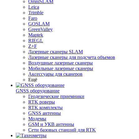
OmniSLAM
Leica
Trimble
Faro
GOSLAM
GreenValley
Maptek
RIEGL
Z+F
Лазерные сканеры SLAM
Лазерные сканеры для подсчета объемов
Воздушные лазерные сканеры
Мобильные лазерные сканеры
Аксессуары для сканеров
Ещё
GNSS оборудование
Геодезические приемники
RTK роверы
RTK комплекты
GNSS антенны
Модемы
GSM и УКВ антенны
Сети базовых станций для RTK