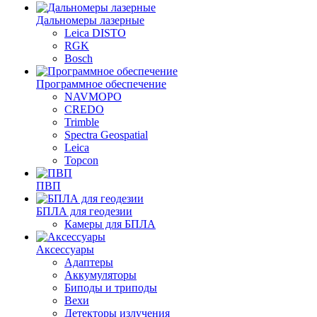
Дальномеры лазерные
Leica DISTO
RGK
Bosch
Программное обеспечение
NAVMOPO
CREDO
Trimble
Spectra Geospatial
Leica
Topcon
ПВП
БПЛА для геодезии
Камеры для БПЛА
Аксессуары
Адаптеры
Аккумуляторы
Биподы и триподы
Вехи
Детекторы излучения