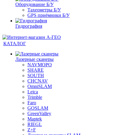
Оборудование Б/У
Тахеометры Б/У
GPS приёмники Б/У
Гидрография
КАТАЛОГ
Лазерные сканеры
NAVMOPO
SHARE
SOUTH
CHCNAV
OmniSLAM
Leica
Trimble
Faro
GOSLAM
GreenValley
Maptek
RIEGL
Z+F