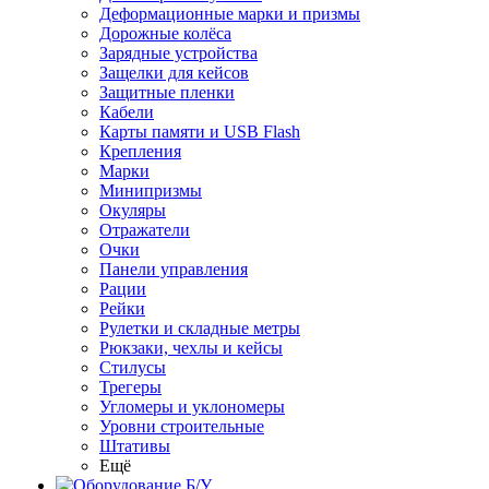
Деформационные марки и призмы
Дорожные колёса
Зарядные устройства
Защелки для кейсов
Защитные пленки
Кабели
Карты памяти и USB Flash
Крепления
Марки
Минипризмы
Окуляры
Отражатели
Очки
Панели управления
Рации
Рейки
Рулетки и складные метры
Рюкзаки, чехлы и кейсы
Стилусы
Трегеры
Угломеры и уклономеры
Уровни строительные
Штативы
Ещё