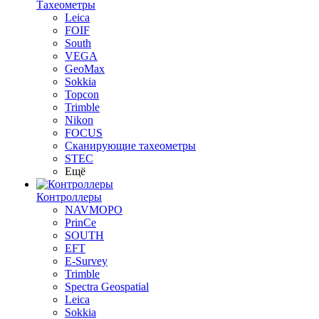
Тахеометры
Leica
FOIF
South
VEGA
GeoMax
Sokkia
Topcon
Trimble
Nikon
FOCUS
Сканирующие тахеометры
STEC
Ещё
Контроллеры
NAVMOPO
PrinCe
SOUTH
EFT
E-Survey
Trimble
Spectra Geospatial
Leica
Sokkia