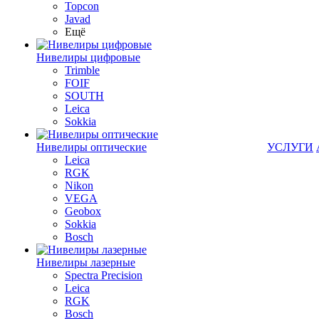
Topcon
Javad
Ещё
Нивелиры цифровые
Trimble
FOIF
SOUTH
Leica
Sokkia
Нивелиры оптические
УСЛУГИ
Leica
RGK
Nikon
VEGA
Geobox
Sokkia
Bosch
Нивелиры лазерные
Spectra Precision
Leica
RGK
Bosch