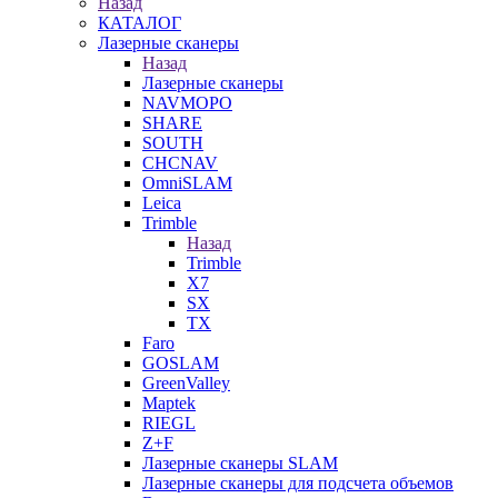
Назад
КАТАЛОГ
Лазерные сканеры
Назад
Лазерные сканеры
NAVMOPO
SHARE
SOUTH
CHCNAV
OmniSLAM
Leica
Trimble
Назад
Trimble
X7
SX
TX
Faro
GOSLAM
GreenValley
Maptek
RIEGL
Z+F
Лазерные сканеры SLAM
Лазерные сканеры для подсчета объемов