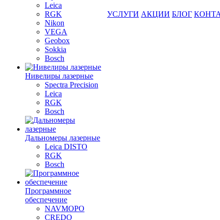
Leica
RGK
УСЛУГИ
АКЦИИ
БЛОГ
КОНТ
Nikon
VEGA
Geobox
Sokkia
Bosch
Нивелиры лазерные
Spectra Precision
Leica
RGK
Bosch
Дальномеры лазерные
Leica DISTO
RGK
Bosch
Программное
обеспечение
NAVMOPO
CREDO