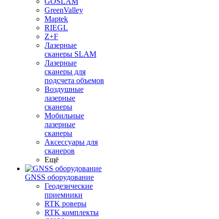
GOSLAM
GreenValley
Maptek
RIEGL
Z+F
Лазерные
сканеры SLAM
Лазерные
сканеры для
подсчета объемов
Воздушные
лазерные
сканеры
Мобильные
лазерные
сканеры
Аксессуары для
сканеров
Ещё
GNSS оборудование
Геодезические
приемники
RTK роверы
RTK комплекты