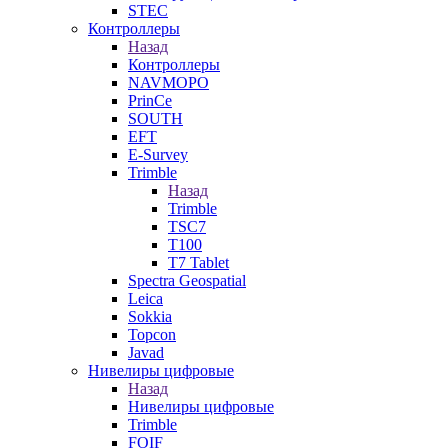
STEC
Контроллеры
Назад
Контроллеры
NAVMOPO
PrinCe
SOUTH
EFT
E-Survey
Trimble
Назад
Trimble
TSC7
T100
T7 Tablet
Spectra Geospatial
Leica
Sokkia
Topcon
Javad
Нивелиры цифровые
Назад
Нивелиры цифровые
Trimble
FOIF