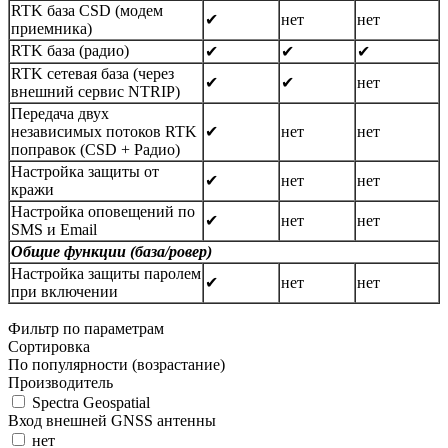
RTK база CSD (модем
✔
нет
нет
приемника)
RTK база (радио)
✔
✔
✔
RTK сетевая база (через
✔
✔
нет
внешний сервис NTRIP)
Передача двух
независимых потоков RTK
✔
нет
нет
поправок (CSD + Радио)
Настройка защиты от
✔
нет
нет
кражи
Настройка оповещений по
✔
нет
нет
SMS и Email
Общие функции (база/ровер)
Настройка защиты паролем
✔
нет
нет
при включении
Фильтр по параметрам
Сортировка
По популярности (возрастание)
Производитель
Spectra Geospatial
Вход внешней GNSS антенны
нет