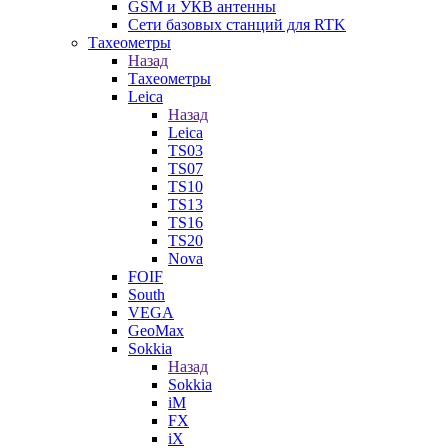
GSM и УКВ антенны
Сети базовых станций для RTK
Тахеометры
Назад
Тахеометры
Leica
Назад
Leica
TS03
TS07
TS10
TS13
TS16
TS20
Nova
FOIF
South
VEGA
GeoMax
Sokkia
Назад
Sokkia
iM
FX
iX