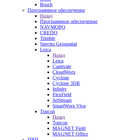
Bosch
Программное обеспечение
Назад
Программное обеспечение
NAVMOPO
CREDO
Trimble
Spectra Geospatial
Leica
Назад
Leica
Captivate
CloudWorx
Cyclone
Cyclone 3DR
Infinity
FlexField
JetStream
SmartWorx Viva
Topcon
Назад
Topcon
MAGNET Field
MAGNET Office
ПВП