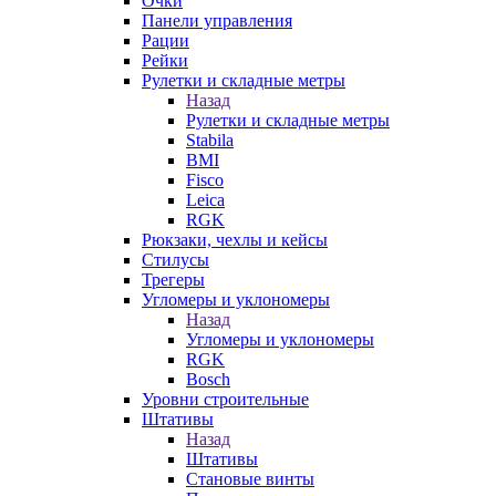
Очки
Панели управления
Рации
Рейки
Рулетки и складные метры
Назад
Рулетки и складные метры
Stabila
BMI
Fisco
Leica
RGK
Рюкзаки, чехлы и кейсы
Стилусы
Трегеры
Угломеры и уклономеры
Назад
Угломеры и уклономеры
RGK
Bosch
Уровни строительные
Штативы
Назад
Штативы
Становые винты