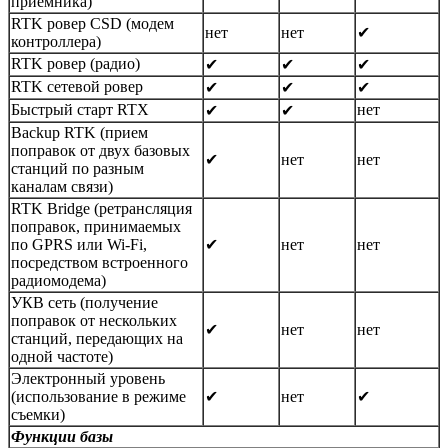
приемника)
RTK ровер CSD (модем
нет
нет
✔
контроллера)
RTK ровер (радио)
✔
✔
✔
RTK сетевой ровер
✔
✔
✔
Быстрый старт RTX
нет
✔
✔
Backup RTK (прием
поправок от двух базовых
✔
нет
нет
станций по разным
каналам связи)
RTK Bridge (ретрансляция
поправок, принимаемых
по GPRS или Wi-Fi,
✔
нет
нет
посредством встроенного
радиомодема)
УКВ сеть (получение
поправок от нескольких
✔
нет
нет
станций, передающих на
одной частоте)
Электронный уровень
(использование в режиме
✔
нет
✔
съемки)
Функции базы