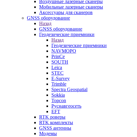
Воздушные лазерные сканеры
Мобильные лазерные сканеры
Аксессуары для сканеров
GNSS оборудование
Назад
GNSS оборудование
Геодезические приемники
Назад
Геодезические приемники
NAVMOPO
PrinCe
SOUTH
Leica
STEC
E-Survey
Trimble
Spectra Geospatial
Sokkia
Topcon
Руснавгеосеть
EFT
RTK роверы
RTK комплекты
GNSS антенны
Модемы