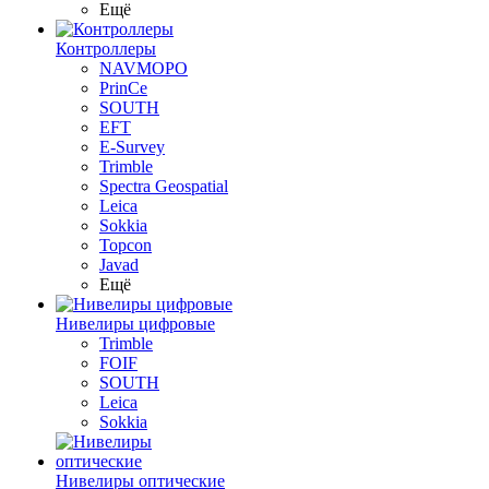
Ещё
Контроллеры
NAVMOPO
PrinCe
SOUTH
EFT
E-Survey
Trimble
Spectra Geospatial
Leica
Sokkia
Topcon
Javad
Ещё
Нивелиры цифровые
Trimble
FOIF
SOUTH
Leica
Sokkia
Нивелиры оптические