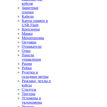
кейсов
Защитные
пленки
Кабели
Карты памяти и
USB Flash
Крепления
Марки
Минипризмы
Окуляры
Отражатели
Очки
Панели
управления
Рации
Рейки
Рулетки и
складные метры
Рюкзаки, чехлы и
кейсы
Стилусы
Трегеры
Угломеры и
уклономеры
Уровни