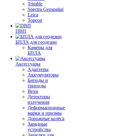
Trimble
Spectra Geospatial
Leica
Topcon
ПВП
БПЛА для геодезии
Камеры для
БПЛА
Аксессуары
Адаптеры
Аккумуляторы
Биподы и
триподы
Вехи
Детекторы
излучения
Деформационные
марки и призмы
Дорожные колёса
Зарядные
устройства
Защелки для