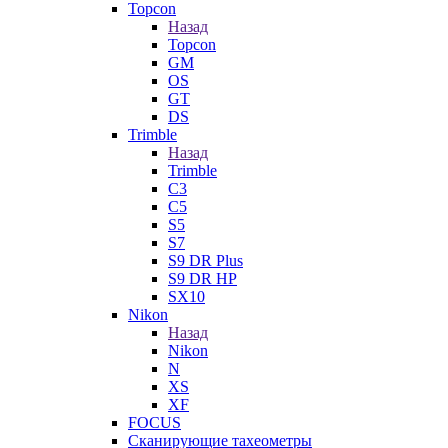
Topcon
Назад
Topcon
GM
OS
GT
DS
Trimble
Назад
Trimble
C3
C5
S5
S7
S9 DR Plus
S9 DR HP
SX10
Nikon
Назад
Nikon
N
XS
XF
FOCUS
Сканирующие тахеометры