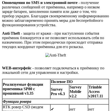
Оповещения по SMS и электронной почте
- получение
различных сообщений от приёмника, например о низком
заряде батареи, заполнении памяти или даже о том, что
прибор украден. Благодаря своевременному информированию
можно заблаговременно принять меры для бесперебойного
функционирования устройства.
Anti-Theft
- защита от кражи - при наступлении события
приёмник блокируется и не позволяет использовать себя по
назначению. При этом периодически происходит отправка
текущих координат приёмника для его розыска.
WEB-интерфейс
- позволяет подключаться к приёмнику по
локальной сети для управления и настройки.
Полевое ПО
Реализуемые функции
Survey
Trimble
приемника SP80 с
Survey
Mobile
Access
прошивкой v3.35
Pro v6.3
v2.2
v2017.11
Функции ровера
RTK ровер CSD (модем
✔
нет
нет