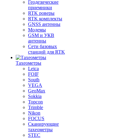
Геодезические
приемники
RTK роверы
RTK комплекты
GNSS антенны
Модемы
GSM и УКВ
антенны
Сети базовых
станций для RTK
Тахеометры
Leica
FOIF
South
VEGA
GeoMax
Sokkia
Topcon
Trimble
Nikon
FOCUS
Сканирующие
тахеометры
STEC