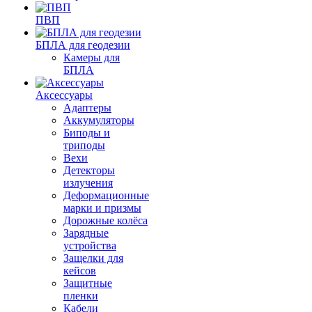
ПВП
БПЛА для геодезии
Камеры для
БПЛА
Аксессуары
Адаптеры
Аккумуляторы
Биподы и
триподы
Вехи
Детекторы
излучения
Деформационные
марки и призмы
Дорожные колёса
Зарядные
устройства
Защелки для
кейсов
Защитные
пленки
Кабели