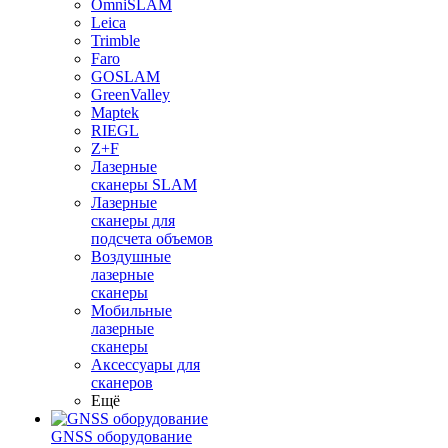
OmniSLAM
Leica
Trimble
Faro
GOSLAM
GreenValley
Maptek
RIEGL
Z+F
Лазерные
сканеры SLAM
Лазерные
сканеры для
подсчета объемов
Воздушные
лазерные
сканеры
Мобильные
лазерные
сканеры
Аксессуары для
сканеров
Ещё
GNSS оборудование