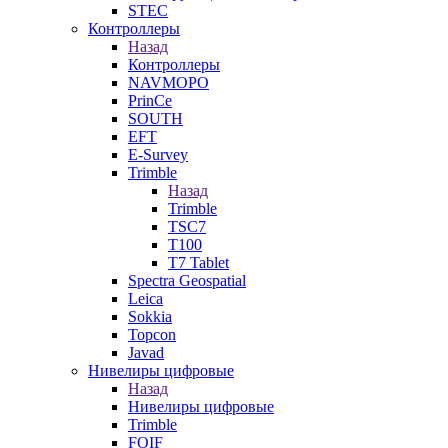
STEC
Контроллеры
Назад
Контроллеры
NAVMOPO
PrinCe
SOUTH
EFT
E-Survey
Trimble
Назад
Trimble
TSC7
T100
T7 Tablet
Spectra Geospatial
Leica
Sokkia
Topcon
Javad
Нивелиры цифровые
Назад
Нивелиры цифровые
Trimble
FOIF