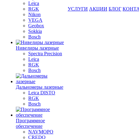
Leica
RGK
УСЛУГИ
АКЦИИ
БЛОГ
КОНТ
Nikon
VEGA
Geobox
Sokkia
Bosch
Нивелиры лазерные
Spectra Precision
Leica
RGK
Bosch
Дальномеры лазерные
Leica DISTO
RGK
Bosch
Программное
обеспечение
NAVMOPO
CREDO