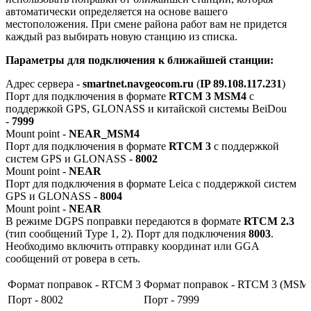
автоматически определяется на основе вашего
местоположения. При смене района работ вам не придется
каждый раз выбирать новую станцию из списка.
Параметры для подключения к ближайшей станции:
Адрес сервера -
smartnet.navgeocom.ru
(
IP 89.108.117.231
)
Порт для подключения в формате
RTCM 3 MSM4
с
поддержкой GPS, GLONASS и китайской системы BeiDou
-
7999
Mount point -
NEAR_MSM4
Порт для подключения в формате
RTCM 3
с поддержкой
систем GPS и GLONASS -
8002
Mount point -
NEAR
Порт для подключения в формате Leica с поддержкой систем
GPS и GLONASS -
8004
Mount point -
NEAR
В режиме DGPS поправки передаются в формате
RTCM 2.3
(тип сообщений Type 1, 2). Порт для подключения
8003
.
Необходимо включить отправку координат или GGA
сообщений от ровера в сеть.
Формат поправок - RTCM 3
Формат поправок - RTCM 3 (MSM
Порт - 8002
Порт - 7999