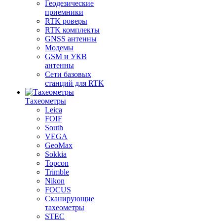
Геодезические
приемники
RTK роверы
RTK комплекты
GNSS антенны
Модемы
GSM и УКВ
антенны
Сети базовых
станций для RTK
Тахеометры
Leica
FOIF
South
VEGA
GeoMax
Sokkia
Topcon
Trimble
Nikon
FOCUS
Сканирующие
тахеометры
STEC