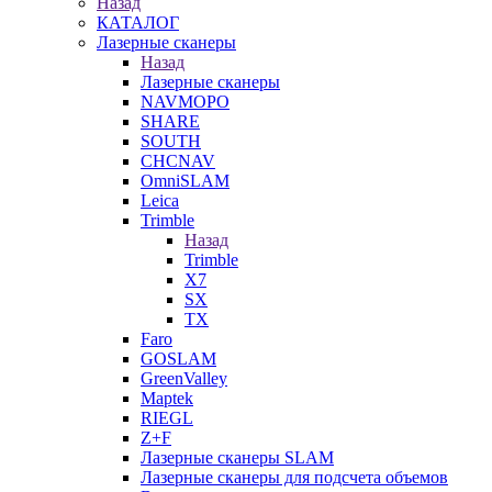
Назад
КАТАЛОГ
Лазерные сканеры
Назад
Лазерные сканеры
NAVMOPO
SHARE
SOUTH
CHCNAV
OmniSLAM
Leica
Trimble
Назад
Trimble
X7
SX
TX
Faro
GOSLAM
GreenValley
Maptek
RIEGL
Z+F
Лазерные сканеры SLAM
Лазерные сканеры для подсчета объемов