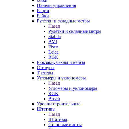
Очки
Панели управления
Рации
Рейки
Рулетки и складные метры
Назад
Рулетки и складные метры
Stabila
BMI
Fisco
Leica
RGK
Рюкзаки, чехлы и кейсы
Стилусы
Трегеры
Угломеры и уклономеры
Назад
Угломеры и уклономеры
RGK
Bosch
Уровни строительные
Штативы
Назад
Штативы
Становые винты