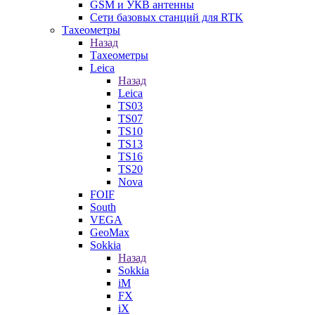
GSM и УКВ антенны
Сети базовых станций для RTK
Тахеометры
Назад
Тахеометры
Leica
Назад
Leica
TS03
TS07
TS10
TS13
TS16
TS20
Nova
FOIF
South
VEGA
GeoMax
Sokkia
Назад
Sokkia
iM
FX
iX