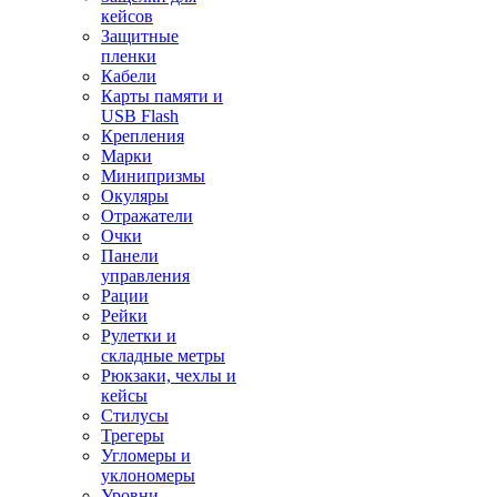
кейсов
Защитные
пленки
Кабели
Карты памяти и
USB Flash
Крепления
Марки
Минипризмы
Окуляры
Отражатели
Очки
Панели
управления
Рации
Рейки
Рулетки и
складные метры
Рюкзаки, чехлы и
кейсы
Стилусы
Трегеры
Угломеры и
уклономеры
Уровни