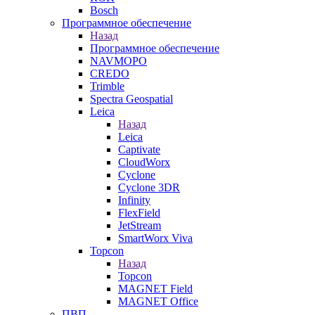
Bosch
Программное обеспечение
Назад
Программное обеспечение
NAVMOPO
CREDO
Trimble
Spectra Geospatial
Leica
Назад
Leica
Captivate
CloudWorx
Cyclone
Cyclone 3DR
Infinity
FlexField
JetStream
SmartWorx Viva
Topcon
Назад
Topcon
MAGNET Field
MAGNET Office
ПВП