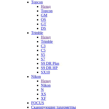
Topcon
Назад
Topcon
GM
OS
GT
DS
Trimble
Назад
Trimble
C3
C5
S5
S7
S9 DR Plus
S9 DR HP
SX10
Nikon
Назад
Nikon
N
XS
XF
FOCUS
Сканирующие тахеометры