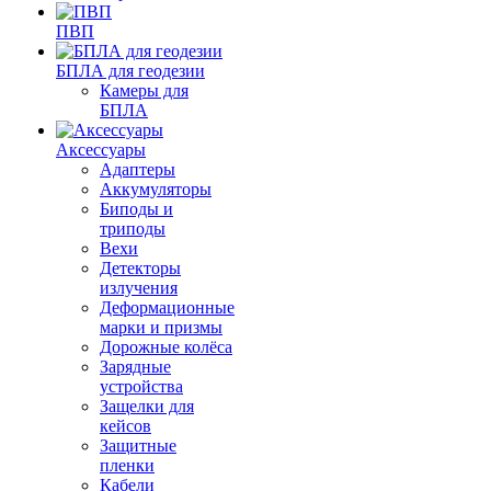
ПВП
БПЛА для геодезии
Камеры для
БПЛА
Аксессуары
Адаптеры
Аккумуляторы
Биподы и
триподы
Вехи
Детекторы
излучения
Деформационные
марки и призмы
Дорожные колёса
Зарядные
устройства
Защелки для
кейсов
Защитные
пленки
Кабели