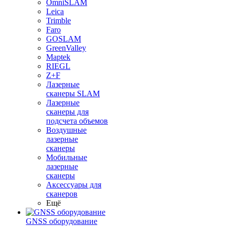
OmniSLAM
Leica
Trimble
Faro
GOSLAM
GreenValley
Maptek
RIEGL
Z+F
Лазерные
сканеры SLAM
Лазерные
сканеры для
подсчета объемов
Воздушные
лазерные
сканеры
Мобильные
лазерные
сканеры
Аксессуары для
сканеров
Ещё
GNSS оборудование