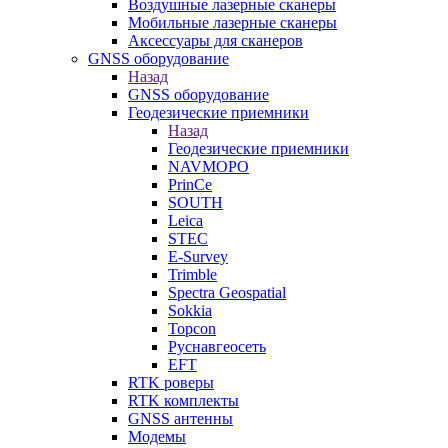
Воздушные лазерные сканеры
Мобильные лазерные сканеры
Аксессуары для сканеров
GNSS оборудование
Назад
GNSS оборудование
Геодезические приемники
Назад
Геодезические приемники
NAVMOPO
PrinCe
SOUTH
Leica
STEC
E-Survey
Trimble
Spectra Geospatial
Sokkia
Topcon
Руснавгеосеть
EFT
RTK роверы
RTK комплекты
GNSS антенны
Модемы