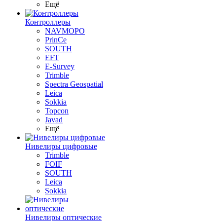
Ещё
Контроллеры
NAVMOPO
PrinCe
SOUTH
EFT
E-Survey
Trimble
Spectra Geospatial
Leica
Sokkia
Topcon
Javad
Ещё
Нивелиры цифровые
Trimble
FOIF
SOUTH
Leica
Sokkia
Нивелиры оптические