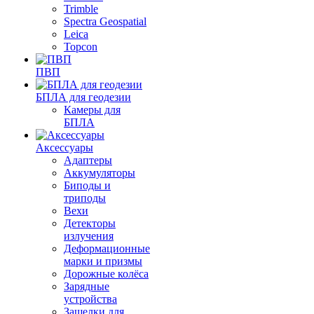
Trimble
Spectra Geospatial
Leica
Topcon
ПВП
БПЛА для геодезии
Камеры для
БПЛА
Аксессуары
Адаптеры
Аккумуляторы
Биподы и
триподы
Вехи
Детекторы
излучения
Деформационные
марки и призмы
Дорожные колёса
Зарядные
устройства
Защелки для