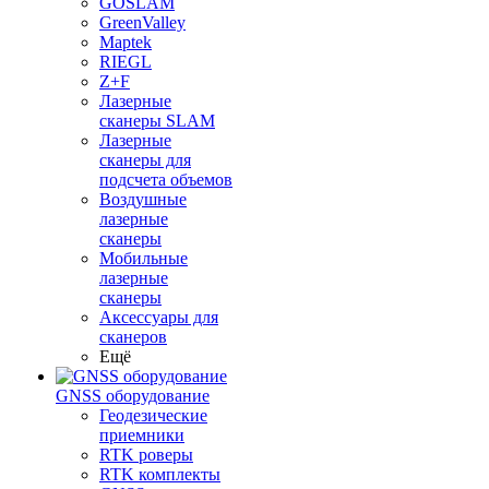
GOSLAM
GreenValley
Maptek
RIEGL
Z+F
Лазерные
сканеры SLAM
Лазерные
сканеры для
подсчета объемов
Воздушные
лазерные
сканеры
Мобильные
лазерные
сканеры
Аксессуары для
сканеров
Ещё
GNSS оборудование
Геодезические
приемники
RTK роверы
RTK комплекты