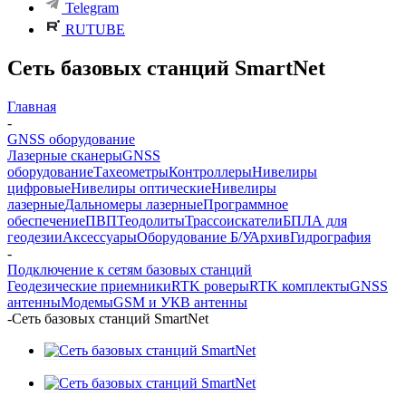
Telegram
RUTUBE
Сеть базовых станций SmartNet
Главная
-
GNSS оборудование
Лазерные сканеры
GNSS
оборудование
Тахеометры
Контроллеры
Нивелиры
цифровые
Нивелиры оптические
Нивелиры
лазерные
Дальномеры лазерные
Программное
обеспечение
ПВП
Теодолиты
Трассоискатели
БПЛА для
геодезии
Аксессуары
Оборудование Б/У
Архив
Гидрография
-
Подключение к сетям базовых станций
Геодезические приемники
RTK роверы
RTK комплекты
GNSS
антенны
Модемы
GSM и УКВ антенны
-
Сеть базовых станций SmartNet