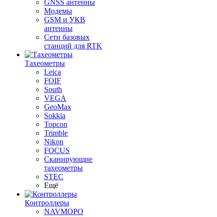
GNSS антенны
Модемы
GSM и УКВ
антенны
Сети базовых
станций для RTK
Тахеометры
Leica
FOIF
South
VEGA
GeoMax
Sokkia
Topcon
Trimble
Nikon
FOCUS
Сканирующие
тахеометры
STEC
Ещё
Контроллеры
NAVMOPO