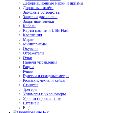
Деформационные марки и призмы
Дорожные колёса
Зарядные устройства
Защелки для кейсов
Защитные пленки
Кабели
Карты памяти и USB Flash
Крепления
Марки
Минипризмы
Окуляры
Отражатели
Очки
Панели управления
Рации
Рейки
Рулетки и складные метры
Рюкзаки, чехлы и кейсы
Стилусы
Трегеры
Угломеры и уклономеры
Уровни строительные
Штативы
Ещё