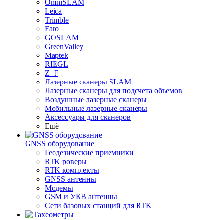
OmniSLAM
Leica
Trimble
Faro
GOSLAM
GreenValley
Maptek
RIEGL
Z+F
Лазерные сканеры SLAM
Лазерные сканеры для подсчета объемов
Воздушные лазерные сканеры
Мобильные лазерные сканеры
Аксессуары для сканеров
Ещё
GNSS оборудование
Геодезические приемники
RTK роверы
RTK комплекты
GNSS антенны
Модемы
GSM и УКВ антенны
Сети базовых станций для RTK