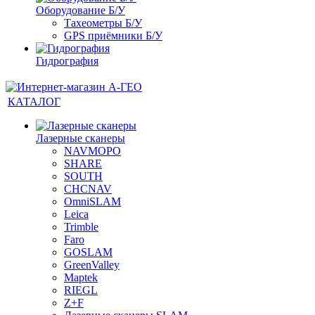
Оборудование Б/У
Тахеометры Б/У
GPS приёмники Б/У
Гидрография
КАТАЛОГ
Лазерные сканеры
NAVMOPO
SHARE
SOUTH
CHCNAV
OmniSLAM
Leica
Trimble
Faro
GOSLAM
GreenValley
Maptek
RIEGL
Z+F