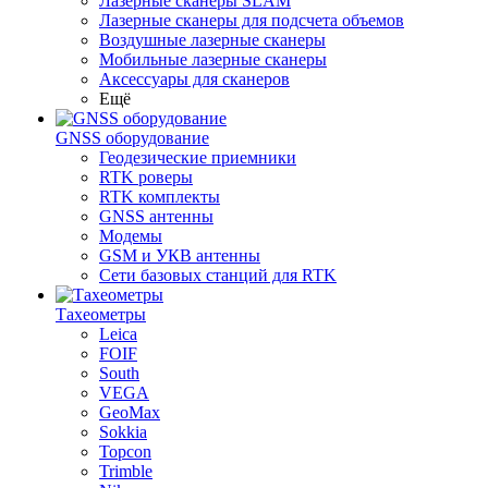
Лазерные сканеры SLAM
Лазерные сканеры для подсчета объемов
Воздушные лазерные сканеры
Мобильные лазерные сканеры
Аксессуары для сканеров
Ещё
GNSS оборудование
Геодезические приемники
RTK роверы
RTK комплекты
GNSS антенны
Модемы
GSM и УКВ антенны
Сети базовых станций для RTK
Тахеометры
Leica
FOIF
South
VEGA
GeoMax
Sokkia
Topcon
Trimble