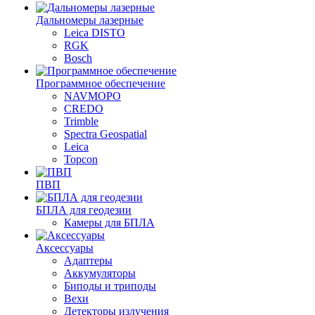
Дальномеры лазерные
Leica DISTO
RGK
Bosch
Программное обеспечение
NAVMOPO
CREDO
Trimble
Spectra Geospatial
Leica
Topcon
ПВП
БПЛА для геодезии
Камеры для БПЛА
Аксессуары
Адаптеры
Аккумуляторы
Биподы и триподы
Вехи
Детекторы излучения