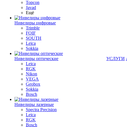
Topcon
Javad
Ещё
Нивелиры цифровые
Trimble
FOIF
SOUTH
Leica
Sokkia
Нивелиры оптические
УСЛУГИ
Leica
RGK
Nikon
VEGA
Geobox
Sokkia
Bosch
Нивелиры лазерные
Spectra Precision
Leica
RGK
Bosch