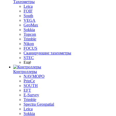
Тахеометры
Leica
FOIF
South
VEGA
GeoMax
Sokkia
Topcon
Trimble
Nikon
FOCUS
Сканирующие тахеометры
STEC
Ещё
Контроллеры
NAVMOPO
PrinCe
SOUTH
EFT
E-Survey
Trimble
Spectra Geospatial
Leica
Sokkia