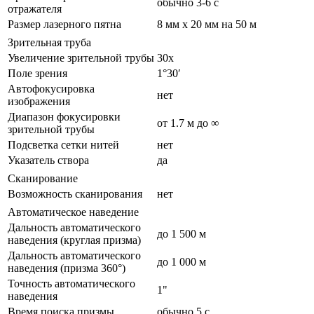
обычно 3-6 с
отражателя
Размер лазерного пятна
8 мм x 20 мм на 50 м
Зрительная труба
Увеличение зрительной трубы
30x
Поле зрения
1°30′
Автофокусировка
нет
изображения
Диапазон фокусировки
от 1.7 м до ∞
зрительной трубы
Подсветка сетки нитей
нет
Указатель створа
да
Сканирование
Возможность сканирования
нет
Автоматическое наведение
Дальность автоматического
до 1 500 м
наведения (круглая призма)
Дальность автоматического
до 1 000 м
наведения (призма 360°)
Точность автоматического
1"
наведения
Время поиска призмы
обычно 5 с