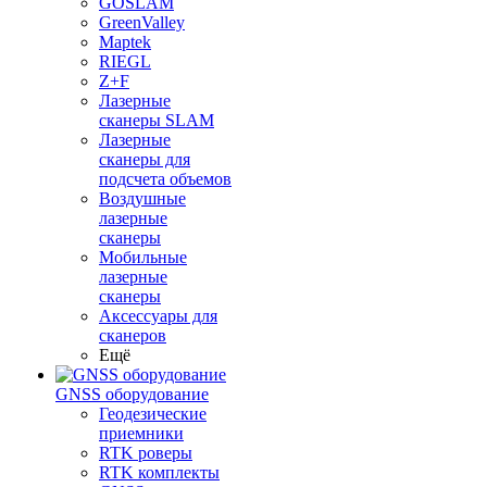
GOSLAM
GreenValley
Maptek
RIEGL
Z+F
Лазерные
сканеры SLAM
Лазерные
сканеры для
подсчета объемов
Воздушные
лазерные
сканеры
Мобильные
лазерные
сканеры
Аксессуары для
сканеров
Ещё
GNSS оборудование
Геодезические
приемники
RTK роверы
RTK комплекты