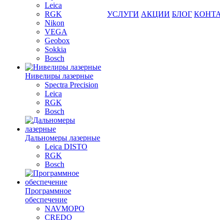
Leica
RGK
УСЛУГИ
АКЦИИ
БЛОГ
КОНТ
Nikon
VEGA
Geobox
Sokkia
Bosch
Нивелиры лазерные
Spectra Precision
Leica
RGK
Bosch
Дальномеры лазерные
Leica DISTO
RGK
Bosch
Программное
обеспечение
NAVMOPO
CREDO