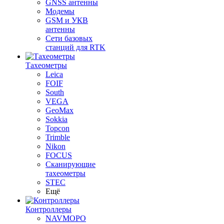
GNSS антенны
Модемы
GSM и УКВ
антенны
Сети базовых
станций для RTK
Тахеометры
Leica
FOIF
South
VEGA
GeoMax
Sokkia
Topcon
Trimble
Nikon
FOCUS
Сканирующие
тахеометры
STEC
Ещё
Контроллеры
NAVMOPO