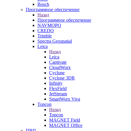
Bosch
Программное обеспечение
Назад
Программное обеспечение
NAVMOPO
CREDO
Trimble
Spectra Geospatial
Leica
Назад
Leica
Captivate
CloudWorx
Cyclone
Cyclone 3DR
Infinity
FlexField
JetStream
SmartWorx Viva
Topcon
Назад
Topcon
MAGNET Field
MAGNET Office
ПВП