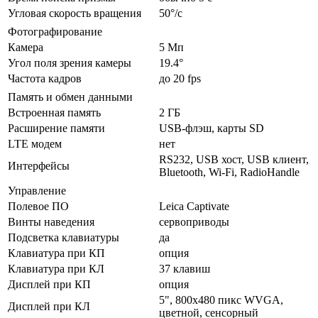
Угловая скорость вращения
50°/с
Фотографирование
Камера
5 Мп
Угол поля зрения камеры
19.4°
Частота кадров
до 20 fps
Память и обмен данными
Встроенная память
2 ГБ
Расширение памяти
USB-флэш, карты SD
LTE модем
нет
RS232, USB хост, USB клиент,
Интерфейсы
Bluetooth, Wi-Fi, RadioHandle
Управление
Полевое ПО
Leica Captivate
Винты наведения
сервоприводы
Подсветка клавиатуры
да
Клавиатура при КП
опция
Клавиатура при КЛ
37 клавиш
Дисплей при КП
опция
5", 800x480 пикс WVGA,
Дисплей при КЛ
цветной, сенсорный