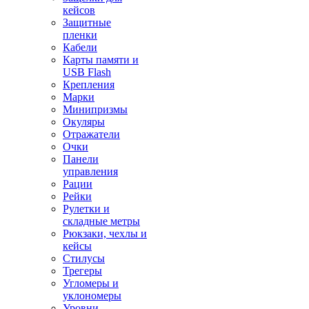
кейсов
Защитные
пленки
Кабели
Карты памяти и
USB Flash
Крепления
Марки
Минипризмы
Окуляры
Отражатели
Очки
Панели
управления
Рации
Рейки
Рулетки и
складные метры
Рюкзаки, чехлы и
кейсы
Стилусы
Трегеры
Угломеры и
уклономеры
Уровни