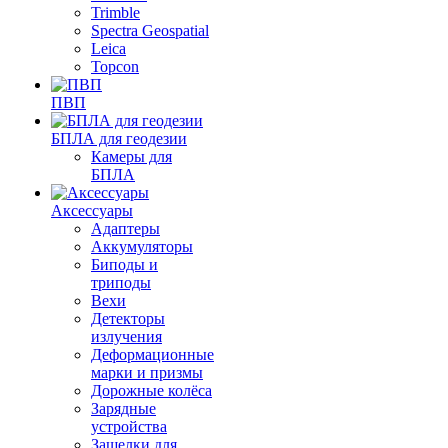
Trimble
Spectra Geospatial
Leica
Topcon
ПВП
БПЛА для геодезии
Камеры для
БПЛА
Аксессуары
Адаптеры
Аккумуляторы
Биподы и
триподы
Вехи
Детекторы
излучения
Деформационные
марки и призмы
Дорожные колёса
Зарядные
устройства
Защелки для