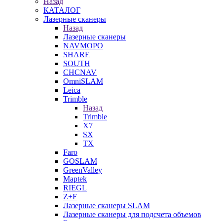
Назад
КАТАЛОГ
Лазерные сканеры
Назад
Лазерные сканеры
NAVMOPO
SHARE
SOUTH
CHCNAV
OmniSLAM
Leica
Trimble
Назад
Trimble
X7
SX
TX
Faro
GOSLAM
GreenValley
Maptek
RIEGL
Z+F
Лазерные сканеры SLAM
Лазерные сканеры для подсчета объемов