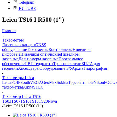
Telegram
RUTUBE
Leica TS16 I R500 (1")
Главная
-
Тахеометры
Лазерные сканеры
GNSS
оборудование
Тахеометры
Контроллеры
Нивелиры
цифровые
Нивелиры оптические
Нивелиры
лазерные
Дальномеры лазерные
Программное
обеспечение
ПВП
Теодолиты
Трассоискатели
БПЛА для
геодезии
Аксессуары
Оборудование Б/У
Архив
Гидрография
-
Тахеометры Leica
Leica
FOIF
South
VEGA
GeoMax
Sokkia
Topcon
Trimble
Nikon
FOCU
тахеометры
Alpha
STEC
-
Тахеометр Leica TS16
TS03
TS07
TS10
TS13
TS20
Nova
-
Leica TS16 I R500 (1")