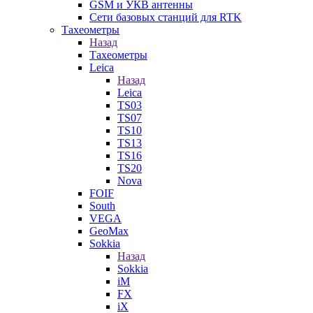
GSM и УКВ антенны
Сети базовых станций для RTK
Тахеометры
Назад
Тахеометры
Leica
Назад
Leica
TS03
TS07
TS10
TS13
TS16
TS20
Nova
FOIF
South
VEGA
GeoMax
Sokkia
Назад
Sokkia
iM
FX
iX