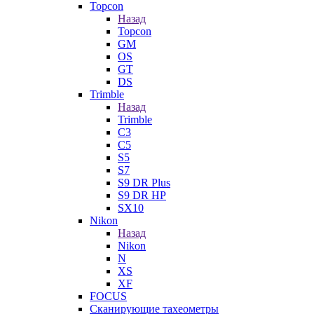
Topcon
Назад
Topcon
GM
OS
GT
DS
Trimble
Назад
Trimble
C3
C5
S5
S7
S9 DR Plus
S9 DR HP
SX10
Nikon
Назад
Nikon
N
XS
XF
FOCUS
Сканирующие тахеометры