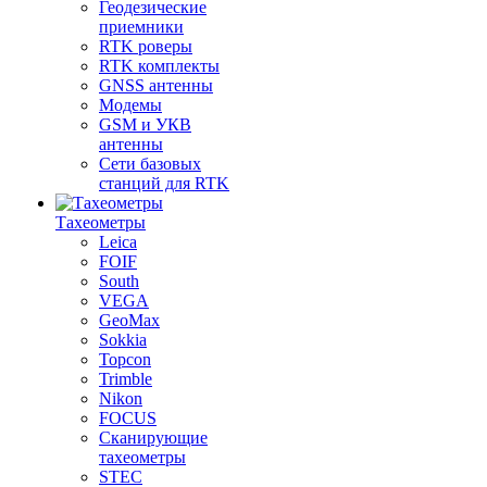
Геодезические
приемники
RTK роверы
RTK комплекты
GNSS антенны
Модемы
GSM и УКВ
антенны
Сети базовых
станций для RTK
Тахеометры
Leica
FOIF
South
VEGA
GeoMax
Sokkia
Topcon
Trimble
Nikon
FOCUS
Сканирующие
тахеометры
STEC