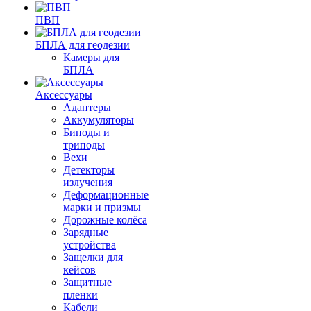
ПВП
БПЛА для геодезии
Камеры для
БПЛА
Аксессуары
Адаптеры
Аккумуляторы
Биподы и
триподы
Вехи
Детекторы
излучения
Деформационные
марки и призмы
Дорожные колёса
Зарядные
устройства
Защелки для
кейсов
Защитные
пленки
Кабели