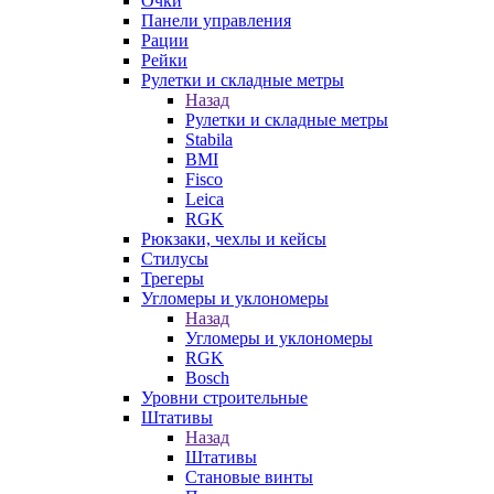
Очки
Панели управления
Рации
Рейки
Рулетки и складные метры
Назад
Рулетки и складные метры
Stabila
BMI
Fisco
Leica
RGK
Рюкзаки, чехлы и кейсы
Стилусы
Трегеры
Угломеры и уклономеры
Назад
Угломеры и уклономеры
RGK
Bosch
Уровни строительные
Штативы
Назад
Штативы
Становые винты