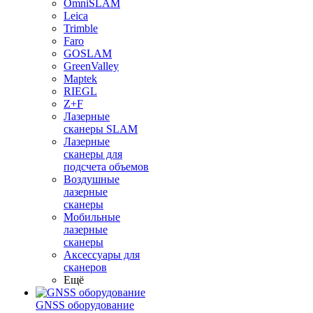
OmniSLAM
Leica
Trimble
Faro
GOSLAM
GreenValley
Maptek
RIEGL
Z+F
Лазерные
сканеры SLAM
Лазерные
сканеры для
подсчета объемов
Воздушные
лазерные
сканеры
Мобильные
лазерные
сканеры
Аксессуары для
сканеров
Ещё
GNSS оборудование