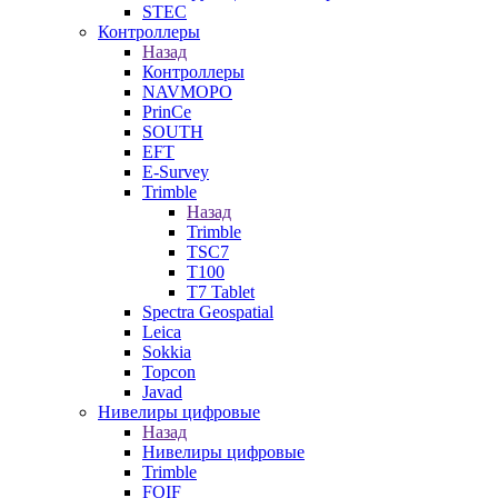
STEC
Контроллеры
Назад
Контроллеры
NAVMOPO
PrinCe
SOUTH
EFT
E-Survey
Trimble
Назад
Trimble
TSC7
T100
T7 Tablet
Spectra Geospatial
Leica
Sokkia
Topcon
Javad
Нивелиры цифровые
Назад
Нивелиры цифровые
Trimble
FOIF