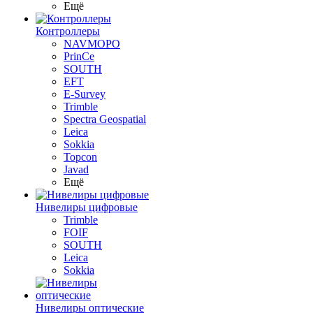
Ещё
Контроллеры
NAVMOPO
PrinCe
SOUTH
EFT
E-Survey
Trimble
Spectra Geospatial
Leica
Sokkia
Topcon
Javad
Ещё
Нивелиры цифровые
Trimble
FOIF
SOUTH
Leica
Sokkia
Нивелиры оптические