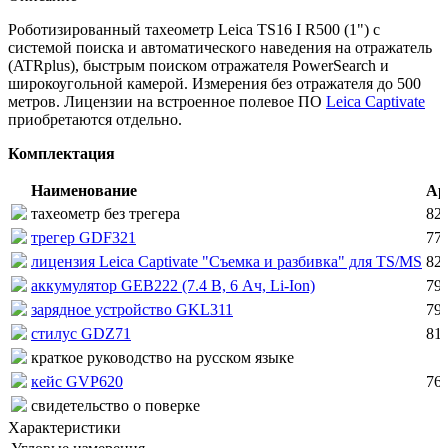
Роботизированный тахеометр Leica TS16 I R500 (1") с
системой поиска и автоматического наведения на отражатель
(ATRplus), быстрым поиском отражателя PowerSearch и
широкоугольной камерой. Измерения без отражателя до 500
метров. Лицензии на встроенное полевое ПО
Leica Captivate
приобретаются отдельно.
Комплектация
Наименование
Ар
тахеометр без трегера
82
трегер GDF321
77
лицензия Leica Captivate "Съемка и разбивка" для TS/MS
82
аккумулятор GEB222 (7.4 В, 6 Ач, Li-Ion)
79
зарядное устройство GKL311
79
стилус GDZ71
81
краткое руководство на русском языке
кейс GVP620
76
свидетельство о поверке
Характеристики