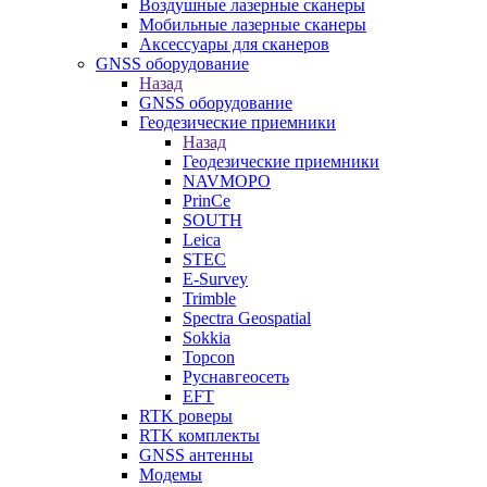
Воздушные лазерные сканеры
Мобильные лазерные сканеры
Аксессуары для сканеров
GNSS оборудование
Назад
GNSS оборудование
Геодезические приемники
Назад
Геодезические приемники
NAVMOPO
PrinCe
SOUTH
Leica
STEC
E-Survey
Trimble
Spectra Geospatial
Sokkia
Topcon
Руснавгеосеть
EFT
RTK роверы
RTK комплекты
GNSS антенны
Модемы