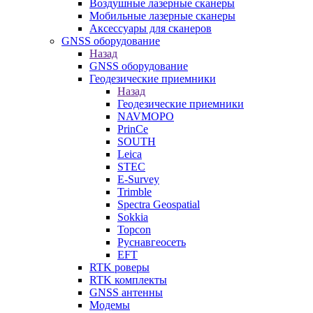
Воздушные лазерные сканеры
Мобильные лазерные сканеры
Аксессуары для сканеров
GNSS оборудование
Назад
GNSS оборудование
Геодезические приемники
Назад
Геодезические приемники
NAVMOPO
PrinCe
SOUTH
Leica
STEC
E-Survey
Trimble
Spectra Geospatial
Sokkia
Topcon
Руснавгеосеть
EFT
RTK роверы
RTK комплекты
GNSS антенны
Модемы