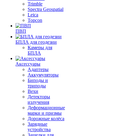
Trimble
Spectra Geospatial
Leica
Topcon
ПВП
БПЛА для геодезии
Камеры для
БПЛА
Аксессуары
Адаптеры
Аккумуляторы
Биподы и
триподы
Вехи
Детекторы
излучения
Деформационные
марки и призмы
Дорожные колёса
Зарядные
устройства
Защелки для