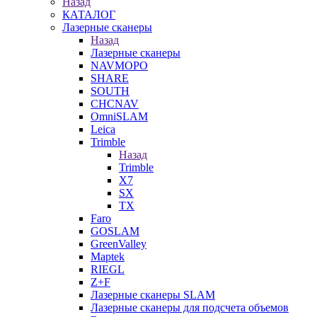
Назад
КАТАЛОГ
Лазерные сканеры
Назад
Лазерные сканеры
NAVMOPO
SHARE
SOUTH
CHCNAV
OmniSLAM
Leica
Trimble
Назад
Trimble
X7
SX
TX
Faro
GOSLAM
GreenValley
Maptek
RIEGL
Z+F
Лазерные сканеры SLAM
Лазерные сканеры для подсчета объемов