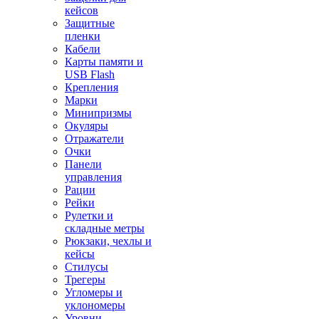
кейсов
Защитные
пленки
Кабели
Карты памяти и
USB Flash
Крепления
Марки
Минипризмы
Окуляры
Отражатели
Очки
Панели
управления
Рации
Рейки
Рулетки и
складные метры
Рюкзаки, чехлы и
кейсы
Стилусы
Трегеры
Угломеры и
уклономеры
Уровни