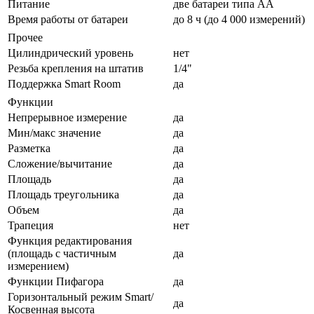
Питание
две батареи типа АА
Время работы от батареи
до 8 ч (до 4 000 измерений)
Прочее
Цилиндрический уровень
нет
Резьба крепления на штатив
1/4"
Поддержка Smart Room
да
Функции
Непрерывное измерение
да
Мин/макс значение
да
Разметка
да
Сложение/вычитание
да
Площадь
да
Площадь треугольника
да
Объем
да
Трапеция
нет
Функция редактирования
(площадь с частичным
да
измерением)
Функции Пифагора
да
Горизонтальный режим Smart/
да
Косвенная высота