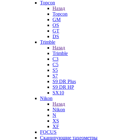
Topcon
Назад
Topcon
GM
OS
GT
DS
Trimble
Назад
Trimble
C3
C5
S5
S7
S9 DR Plus
S9 DR HP
SX10
Nikon
Назад
Nikon
N
XS
XF
FOCUS
Сканирующие тахеометры