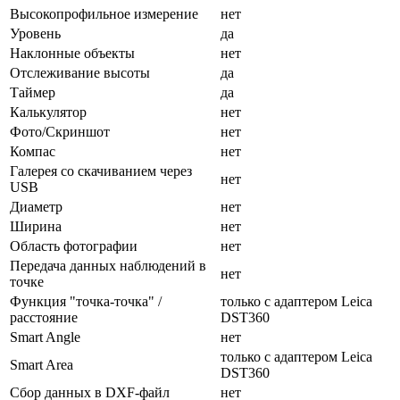
Высокопрофильное измерение
нет
Уровень
да
Наклонные объекты
нет
Отслеживание высоты
да
Таймер
да
Калькулятор
нет
Фото/Скриншот
нет
Компас
нет
Галерея со скачиванием через
нет
USB
Диаметр
нет
Ширина
нет
Область фотографии
нет
Передача данных наблюдений в
нет
точке
Функция "точка-точка" /
только с адаптером Leica
расстояние
DST360
Smart Angle
нет
только с адаптером Leica
Smart Area
DST360
Сбор данных в DXF-файл
нет