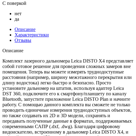
С поверкой
нет
да
Описание
Характеристики
Отзывы
Описание
Комплект лазерного дальномера Leica DISTO X4 представляет
собой готовое решение для проведения сложных замеров вне
помещения. Теперь вы можете измерять труднодоступные
расстояния (например, ширину межэтажного перекрытия или
длину водостока) легко быстро и безопасно. Просто
установите дальномер на штатив, используя адаптер Leica
DST 360, подключите его к смартфону/планшету по каналу
Bluetooth, запустите приложение Leica DISTO Plan и начните
работу. С помощью данного комплекта вы сможете не только
проводить единичные измерения труднодоступных объектов,
но также создавать их 2D и 3D модели, сохранять и
передавать полученные данные в форматах, поддерживаемых
современными САПР (.dxf, .dwg). Благодаря цифровому
видоискателю, встроенному в дальномер Leica DISTO X4, и