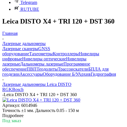
Telegram
RUTUBE
Leica DISTO X4 + TRI 120 + DST 360
Главная
-
Лазерные дальномеры
Лазерные сканеры
GNSS
оборудование
Тахеометры
Контроллеры
Нивелиры
цифровые
Нивелиры оптические
Нивелиры
лазерные
Дальномеры лазерные
Программное
обеспечение
ПВП
Теодолиты
Трассоискатели
БПЛА для
геодезии
Аксессуары
Оборудование Б/У
Архив
Гидрография
-
Лазерные дальномеры Leica DISTO
RGK
Bosch
-
Leica DISTO X4 + TRI 120 + DST 360
Артикул:
6014946
Точность ±1 мм. Дальность 0.05 - 150 м
Подробнее
Под заказ