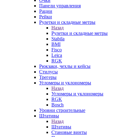
Очки
Панели управления
Рации
Рейки
Рулетки и складные метры
Назад
Рулетки и складные метры
Stabila
BMI
Fisco
Leica
RGK
Рюкзаки, чехлы и кейсы
Стилусы
Трегеры
Угломеры и уклономеры
Назад
Угломеры и уклономеры
RGK
Bosch
Уровни строительные
Штативы
Назад
Штативы
Становые винты