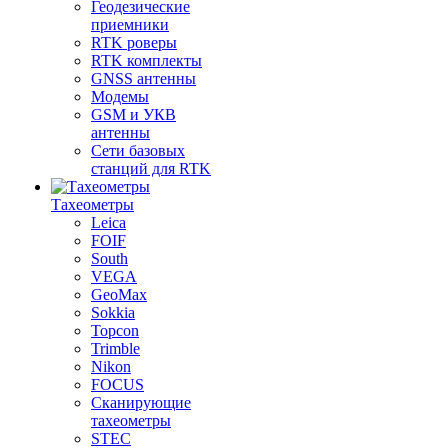
Геодезические
приемники
RTK роверы
RTK комплекты
GNSS антенны
Модемы
GSM и УКВ
антенны
Сети базовых
станций для RTK
Тахеометры
Leica
FOIF
South
VEGA
GeoMax
Sokkia
Topcon
Trimble
Nikon
FOCUS
Сканирующие
тахеометры
STEC