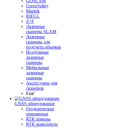
GOSLAM
GreenValley
Maptek
RIEGL
Z+F
Лазерные
сканеры SLAM
Лазерные
сканеры для
подсчета объемов
Воздушные
лазерные
сканеры
Мобильные
лазерные
сканеры
Аксессуары для
сканеров
Ещё
GNSS оборудование
Геодезические
приемники
RTK роверы
RTK комплекты