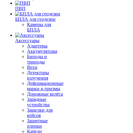
ПВП
БПЛА для геодезии
Камеры для
БПЛА
Аксессуары
Адаптеры
Аккумуляторы
Биподы и
триподы
Вехи
Детекторы
излучения
Деформационные
марки и призмы
Дорожные колёса
Зарядные
устройства
Защелки для
кейсов
Защитные
пленки
Кабели