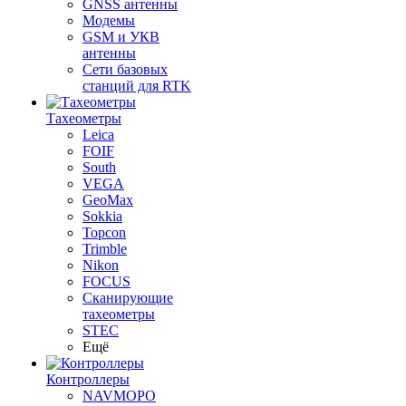
GNSS антенны
Модемы
GSM и УКВ
антенны
Сети базовых
станций для RTK
Тахеометры
Leica
FOIF
South
VEGA
GeoMax
Sokkia
Topcon
Trimble
Nikon
FOCUS
Сканирующие
тахеометры
STEC
Ещё
Контроллеры
NAVMOPO