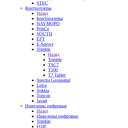
STEC
Контроллеры
Назад
Контроллеры
NAVMOPO
PrinCe
SOUTH
EFT
E-Survey
Trimble
Назад
Trimble
TSC7
T100
T7 Tablet
Spectra Geospatial
Leica
Sokkia
Topcon
Javad
Нивелиры цифровые
Назад
Нивелиры цифровые
Trimble
FOIF