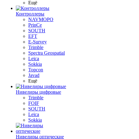
Ещё
Контроллеры
NAVMOPO
PrinCe
SOUTH
EFT
E-Survey
Trimble
Spectra Geospatial
Leica
Sokkia
Topcon
Javad
Ещё
Нивелиры цифровые
Trimble
FOIF
SOUTH
Leica
Sokkia
Нивелиры оптические