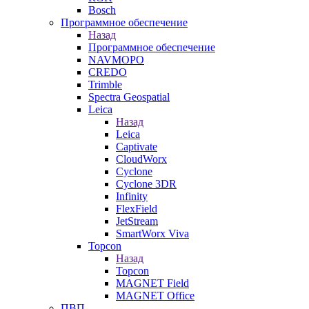
Bosch
Программное обеспечение
Назад
Программное обеспечение
NAVMOPO
CREDO
Trimble
Spectra Geospatial
Leica
Назад
Leica
Captivate
CloudWorx
Cyclone
Cyclone 3DR
Infinity
FlexField
JetStream
SmartWorx Viva
Topcon
Назад
Topcon
MAGNET Field
MAGNET Office
ПВП