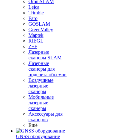
OmniSLAM
Leica
Trimble
Faro
GOSLAM
GreenValley
Maptek
RIEGL
Z+F
Лазерные
сканеры SLAM
Лазерные
сканеры для
подсчета объемов
Воздушные
лазерные
сканеры
Мобильные
лазерные
сканеры
Аксессуары для
сканеров
Ещё
GNSS оборудование