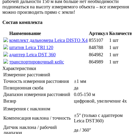
рабочей дальности 150 м вам больше нет необходимости
подниматься на высоту измеряемого объекта – все измерения
можно производить прямо с земли!
Состав комплекта
Наименование
Артикул
Количеств
комплект дальномера Leica DISTO X4
855107
1 шт
штатив Leica TRI 120
848788
1 шт
адаптер Leica DST 360
864982
1 шт
транспортировочный кейс
864989
1 шт
Характеристики
Измерение расстояний
Точность измерения расстояния
±1 мм
Позиционная скоба
да
Диапазон измерения расстояний
0.05-150 м
Визир
цифровой, увеличение 4x
Измерения с наклоном
±5° (только с адаптером
Компенсация наклона / точность
Leica DST360)
Датчик наклона / рабочий
да / 360°
диапазон