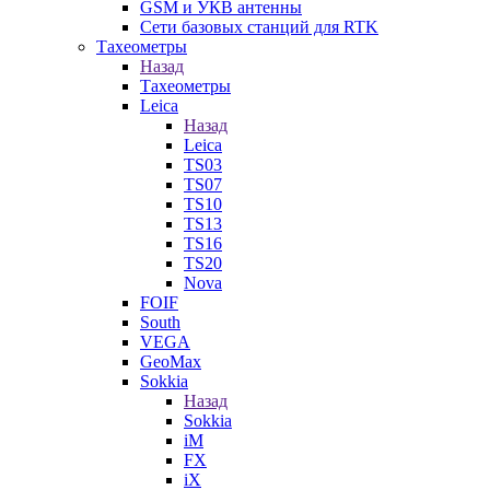
GSM и УКВ антенны
Сети базовых станций для RTK
Тахеометры
Назад
Тахеометры
Leica
Назад
Leica
TS03
TS07
TS10
TS13
TS16
TS20
Nova
FOIF
South
VEGA
GeoMax
Sokkia
Назад
Sokkia
iM
FX
iX