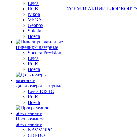
Leica
RGK
УСЛУГИ
АКЦИИ
БЛОГ
КОНТ
Nikon
VEGA
Geobox
Sokkia
Bosch
Нивелиры лазерные
Spectra Precision
Leica
RGK
Bosch
Дальномеры лазерные
Leica DISTO
RGK
Bosch
Программное
обеспечение
NAVMOPO
CREDO