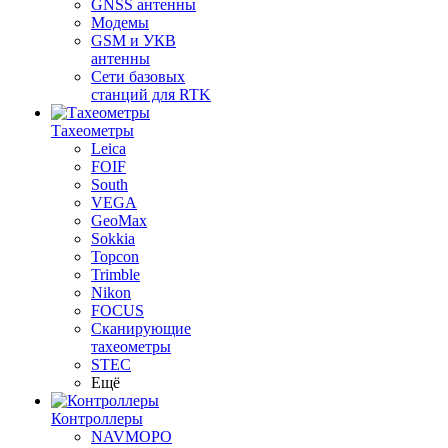
GNSS антенны
Модемы
GSM и УКВ
антенны
Сети базовых
станций для RTK
Тахеометры
Leica
FOIF
South
VEGA
GeoMax
Sokkia
Topcon
Trimble
Nikon
FOCUS
Сканирующие
тахеометры
STEC
Ещё
Контроллеры
NAVMOPO