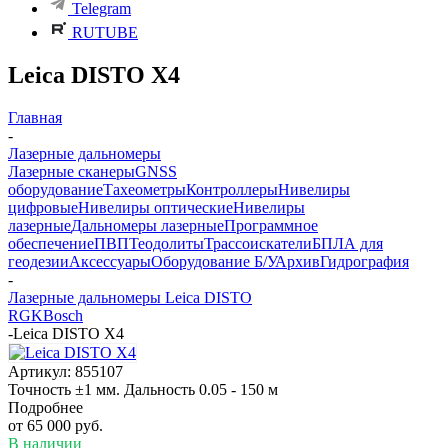
Telegram
RUTUBE
Leica DISTO X4
Главная
-
Лазерные дальномеры
Лазерные сканеры
GNSS
оборудование
Тахеометры
Контроллеры
Нивелиры
цифровые
Нивелиры оптические
Нивелиры
лазерные
Дальномеры лазерные
Программное
обеспечение
ПВП
Теодолиты
Трассоискатели
БПЛА для
геодезии
Аксессуары
Оборудование Б/У
Архив
Гидрография
-
Лазерные дальномеры Leica DISTO
RGK
Bosch
-
Leica DISTO X4
Артикул:
855107
Точность ±1 мм. Дальность 0.05 - 150 м
Подробнее
от
65 000 руб.
В наличии