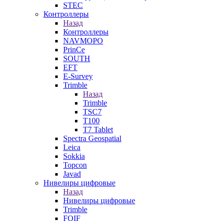
STEC
Контроллеры
Назад
Контроллеры
NAVMOPO
PrinCe
SOUTH
EFT
E-Survey
Trimble
Назад
Trimble
TSC7
T100
T7 Tablet
Spectra Geospatial
Leica
Sokkia
Topcon
Javad
Нивелиры цифровые
Назад
Нивелиры цифровые
Trimble
FOIF