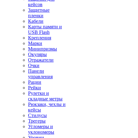
кейсов
Защитные
пленки
Кабели
Карты памяти и
USB Flash
Крепления
Марки
Минипризмы
Окуляры
Отражатели
Очки
Панели
управления
Рации
Рейки
Рулетки и
складные метры
Рюкзаки, чехлы и
кейсы
Стилусы
Трегеры
Угломеры и
уклономеры
Уровни