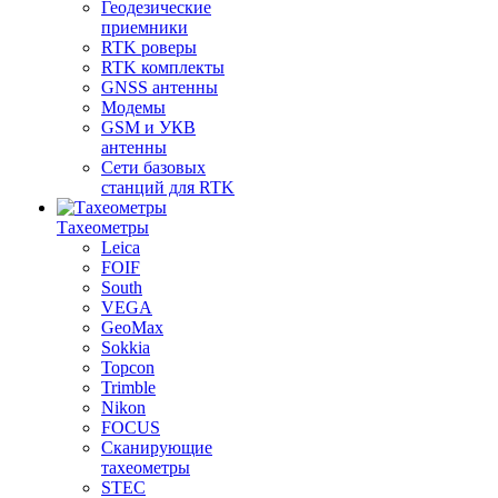
Геодезические
приемники
RTK роверы
RTK комплекты
GNSS антенны
Модемы
GSM и УКВ
антенны
Сети базовых
станций для RTK
Тахеометры
Leica
FOIF
South
VEGA
GeoMax
Sokkia
Topcon
Trimble
Nikon
FOCUS
Сканирующие
тахеометры
STEC