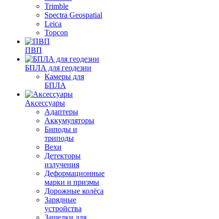
Trimble
Spectra Geospatial
Leica
Topcon
ПВП
БПЛА для геодезии
Камеры для
БПЛА
Аксессуары
Адаптеры
Аккумуляторы
Биподы и
триподы
Вехи
Детекторы
излучения
Деформационные
марки и призмы
Дорожные колёса
Зарядные
устройства
Защелки для