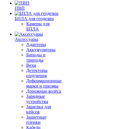
ПВП
БПЛА для геодезии
Камеры для
БПЛА
Аксессуары
Адаптеры
Аккумуляторы
Биподы и
триподы
Вехи
Детекторы
излучения
Деформационные
марки и призмы
Дорожные колёса
Зарядные
устройства
Защелки для
кейсов
Защитные
пленки
Кабели