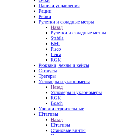
Очки
Панели управления
Рации
Рейки
Рулетки и складные метры
Назад
Рулетки и складные метры
Stabila
BMI
Fisco
Leica
RGK
Рюкзаки, чехлы и кейсы
Стилусы
Трегеры
Угломеры и уклономеры
Назад
Угломеры и уклономеры
RGK
Bosch
Уровни строительные
Штативы
Назад
Штативы
Становые винты