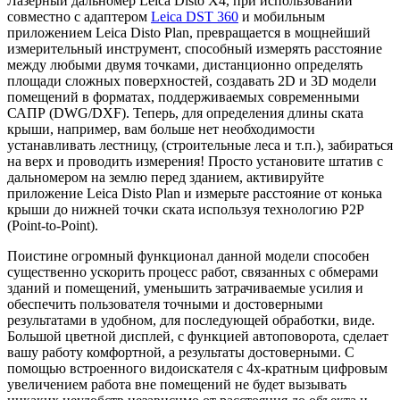
Лазерный дальномер Leica Disto X4, при использовании
совместно с адаптером
Leica DST 360
и мобильным
приложением Leica Disto Plan, превращается в мощнейший
измерительный инструмент, способный измерять расстояние
между любыми двумя точками, дистанционно определять
площади сложных поверхностей, создавать 2D и 3D модели
помещений в форматах, поддерживаемых современными
САПР (DWG/DXF). Теперь, для определения длины ската
крыши, например, вам больше нет необходимости
устанавливать лестницу, (строительные леса и т.п.), забираться
на верх и проводить измерения! Просто установите штатив с
дальномером на землю перед зданием, активируйте
приложение Leica Disto Plan и измерьте расстояние от конька
крыши до нижней точки ската используя технологию P2P
(Point-to-Point).
Поистине огромный функционал данной модели способен
существенно ускорить процесс работ, связанных с обмерами
зданий и помещений, уменьшить затрачиваемые усилия и
обеспечить пользователя точными и достоверными
результатами в удобном, для последующей обработки, виде.
Большой цветной дисплей, с функцией автоповорота, сделает
вашу работу комфортной, а результаты достоверными. С
помощью встроенного видоискателя с 4х-кратным цифровым
увеличением работа вне помещений не будет вызывать