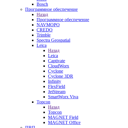
Bosch
Программное обеспечение
Назад
Программное обеспечение
NAVMOPO
CREDO
Trimble
Spectra Geospatial
Leica
Назад
Leica
Captivate
CloudWorx
Cyclone
Cyclone 3DR
Infinity
FlexField
JetStream
SmartWorx Viva
Topcon
Назад
Topcon
MAGNET Field
MAGNET Office
ПВП