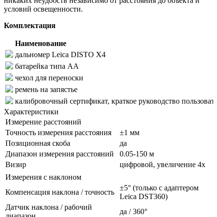
никаких неудобств независимо от расстояния до объекта и
условий освещенности.
Комплектация
Наименование
дальномер Leica DISTO X4
батарейка типа АА
чехол для переноски
ремень на запястье
калибровочный сертификат, краткое руководство пользовател
Характеристики
Измерение расстояний
Точность измерения расстояния
±1 мм
Позиционная скоба
да
Диапазон измерения расстояний
0.05-150 м
Визир
цифровой, увеличение 4x
Измерения с наклоном
±5° (только с адаптером
Компенсация наклона / точность
Leica DST360)
Датчик наклона / рабочий
да / 360°
диапазон