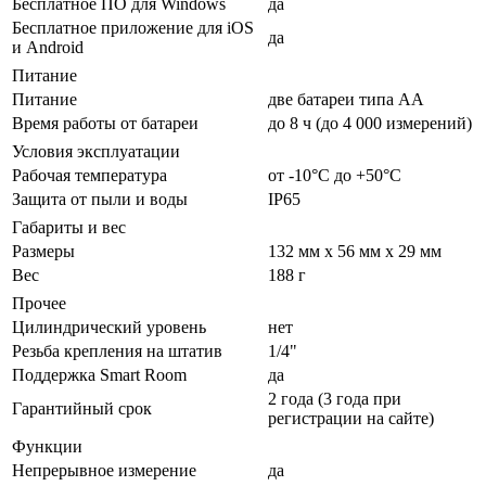
Бесплатное ПО для Windows
да
Бесплатное приложение для iOS
да
и Android
Питание
Питание
две батареи типа АА
Время работы от батареи
до 8 ч (до 4 000 измерений)
Условия эксплуатации
Рабочая температура
от -10°С до +50°С
Защита от пыли и воды
IP65
Габариты и вес
Размеры
132 мм x 56 мм x 29 мм
Вес
188 г
Прочее
Цилиндрический уровень
нет
Резьба крепления на штатив
1/4"
Поддержка Smart Room
да
2 года (3 года при
Гарантийный срок
регистрации на сайте)
Функции
Непрерывное измерение
да