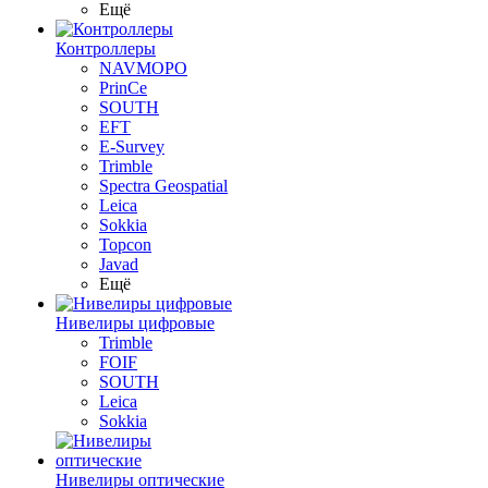
Ещё
Контроллеры
NAVMOPO
PrinCe
SOUTH
EFT
E-Survey
Trimble
Spectra Geospatial
Leica
Sokkia
Topcon
Javad
Ещё
Нивелиры цифровые
Trimble
FOIF
SOUTH
Leica
Sokkia
Нивелиры оптические