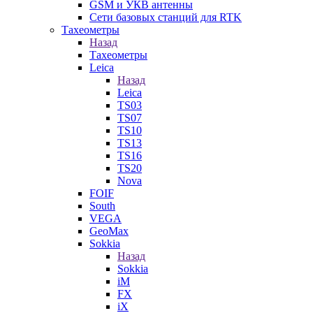
GSM и УКВ антенны
Сети базовых станций для RTK
Тахеометры
Назад
Тахеометры
Leica
Назад
Leica
TS03
TS07
TS10
TS13
TS16
TS20
Nova
FOIF
South
VEGA
GeoMax
Sokkia
Назад
Sokkia
iM
FX
iX