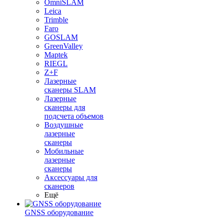
OmniSLAM
Leica
Trimble
Faro
GOSLAM
GreenValley
Maptek
RIEGL
Z+F
Лазерные
сканеры SLAM
Лазерные
сканеры для
подсчета объемов
Воздушные
лазерные
сканеры
Мобильные
лазерные
сканеры
Аксессуары для
сканеров
Ещё
GNSS оборудование