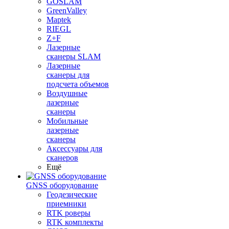
GOSLAM
GreenValley
Maptek
RIEGL
Z+F
Лазерные
сканеры SLAM
Лазерные
сканеры для
подсчета объемов
Воздушные
лазерные
сканеры
Мобильные
лазерные
сканеры
Аксессуары для
сканеров
Ещё
GNSS оборудование
Геодезические
приемники
RTK роверы
RTK комплекты