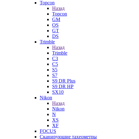
Topcon
Назад
Topcon
GM
OS
GT
DS
Trimble
Назад
Trimble
C3
C5
S5
S7
S9 DR Plus
S9 DR HP
SX10
Nikon
Назад
Nikon
N
XS
XF
FOCUS
Сканирующие тахеометры