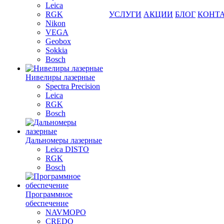
Leica
RGK
УСЛУГИ
АКЦИИ
БЛОГ
КОНТ
Nikon
VEGA
Geobox
Sokkia
Bosch
Нивелиры лазерные
Spectra Precision
Leica
RGK
Bosch
Дальномеры лазерные
Leica DISTO
RGK
Bosch
Программное
обеспечение
NAVMOPO
CREDO