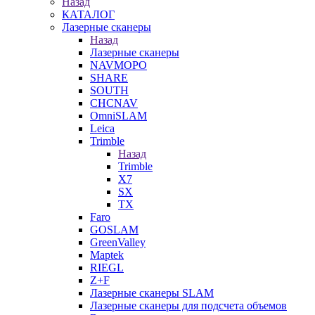
Назад
КАТАЛОГ
Лазерные сканеры
Назад
Лазерные сканеры
NAVMOPO
SHARE
SOUTH
CHCNAV
OmniSLAM
Leica
Trimble
Назад
Trimble
X7
SX
TX
Faro
GOSLAM
GreenValley
Maptek
RIEGL
Z+F
Лазерные сканеры SLAM
Лазерные сканеры для подсчета объемов