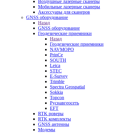
Воздушные лазерные сканеры
Мобильные лазерные сканеры
Аксессуары для сканеров
GNSS оборудование
Назад
GNSS оборудование
Геодезические приемники
Назад
Геодезические приемники
NAVMOPO
PrinCe
SOUTH
Leica
STEC
E-Survey
Trimble
Spectra Geospatial
Sokkia
Topcon
Руснавгеосеть
EFT
RTK роверы
RTK комплекты
GNSS антенны
Модемы