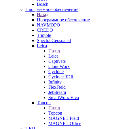
Bosch
Программное обеспечение
Назад
Программное обеспечение
NAVMOPO
CREDO
Trimble
Spectra Geospatial
Leica
Назад
Leica
Captivate
CloudWorx
Cyclone
Cyclone 3DR
Infinity
FlexField
JetStream
SmartWorx Viva
Topcon
Назад
Topcon
MAGNET Field
MAGNET Office
ПВП