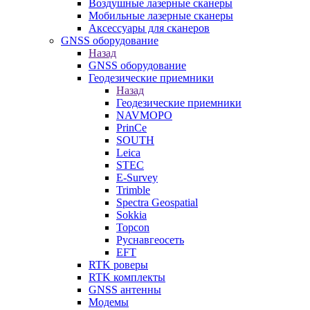
Воздушные лазерные сканеры
Мобильные лазерные сканеры
Аксессуары для сканеров
GNSS оборудование
Назад
GNSS оборудование
Геодезические приемники
Назад
Геодезические приемники
NAVMOPO
PrinCe
SOUTH
Leica
STEC
E-Survey
Trimble
Spectra Geospatial
Sokkia
Topcon
Руснавгеосеть
EFT
RTK роверы
RTK комплекты
GNSS антенны
Модемы