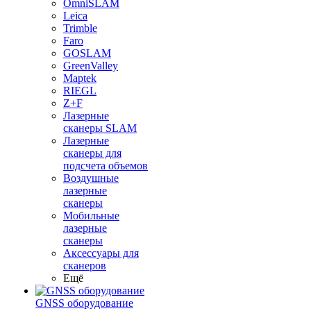
OmniSLAM
Leica
Trimble
Faro
GOSLAM
GreenValley
Maptek
RIEGL
Z+F
Лазерные
сканеры SLAM
Лазерные
сканеры для
подсчета объемов
Воздушные
лазерные
сканеры
Мобильные
лазерные
сканеры
Аксессуары для
сканеров
Ещё
GNSS оборудование