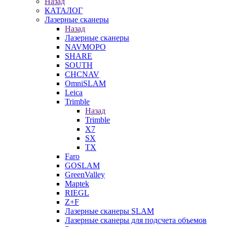
Назад
КАТАЛОГ
Лазерные сканеры
Назад
Лазерные сканеры
NAVMOPO
SHARE
SOUTH
CHCNAV
OmniSLAM
Leica
Trimble
Назад
Trimble
X7
SX
TX
Faro
GOSLAM
GreenValley
Maptek
RIEGL
Z+F
Лазерные сканеры SLAM
Лазерные сканеры для подсчета объемов