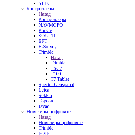
STEC
Контроллеры
Назад
Контроллеры
NAVMOPO
PrinCe
SOUTH
EFT
E-Survey
Trimble
Назад
Trimble
TSC7
T100
T7 Tablet
Spectra Geospatial
Leica
Sokkia
Topcon
Javad
Нивелиры цифровые
Назад
Нивелиры цифровые
Trimble
FOIF