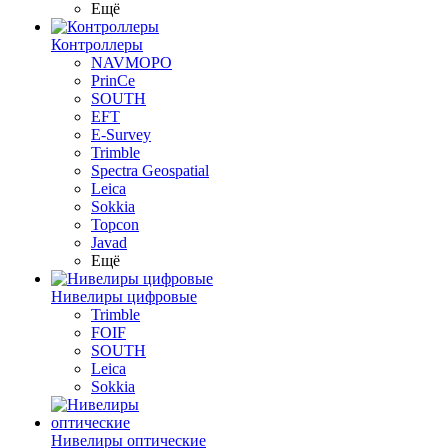
Ещё
Контроллеры
NAVMOPO
PrinCe
SOUTH
EFT
E-Survey
Trimble
Spectra Geospatial
Leica
Sokkia
Topcon
Javad
Ещё
Нивелиры цифровые
Trimble
FOIF
SOUTH
Leica
Sokkia
Нивелиры оптические