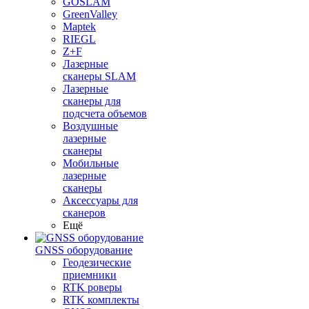
GOSLAM
GreenValley
Maptek
RIEGL
Z+F
Лазерные
сканеры SLAM
Лазерные
сканеры для
подсчета объемов
Воздушные
лазерные
сканеры
Мобильные
лазерные
сканеры
Аксессуары для
сканеров
Ещё
GNSS оборудование
Геодезические
приемники
RTK роверы
RTK комплекты