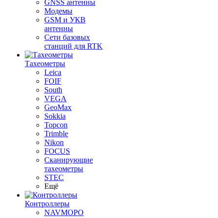
GNSS антенны
Модемы
GSM и УКВ
антенны
Сети базовых
станций для RTK
Тахеометры
Leica
FOIF
South
VEGA
GeoMax
Sokkia
Topcon
Trimble
Nikon
FOCUS
Сканирующие
тахеометры
STEC
Ещё
Контроллеры
NAVMOPO