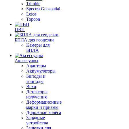
Trimble
Spectra Geospatial
Leica
Topcon
ПВП
БПЛА для геодезии
Камеры для
БПЛА
Аксессуары
Адаптеры
Аккумуляторы
Биподы и
триподы
Вехи
Детекторы
излучения
Деформационные
марки и призмы
Дорожные колёса
Зарядные
устройства
Защелки для