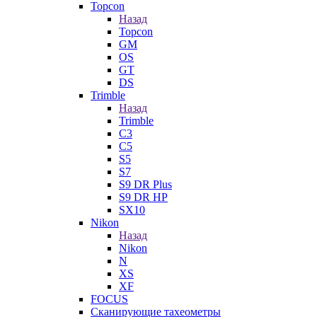
Topcon
Назад
Topcon
GM
OS
GT
DS
Trimble
Назад
Trimble
C3
C5
S5
S7
S9 DR Plus
S9 DR HP
SX10
Nikon
Назад
Nikon
N
XS
XF
FOCUS
Сканирующие тахеометры