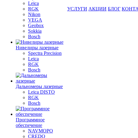
Leica
RGK
УСЛУГИ
АКЦИИ
БЛОГ
КОНТ
Nikon
VEGA
Geobox
Sokkia
Bosch
Нивелиры лазерные
Spectra Precision
Leica
RGK
Bosch
Дальномеры лазерные
Leica DISTO
RGK
Bosch
Программное
обеспечение
NAVMOPO
CREDO