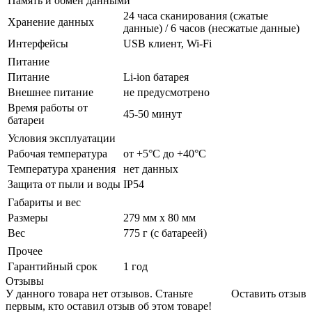
Память и обмен данными
24 часа сканирования (сжатые
Хранение данных
данные) / 6 часов (несжатые данные)
Интерфейсы
USB клиент, Wi-Fi
Питание
Питание
Li-ion батарея
Внешнее питание
не предусмотрено
Время работы от
45-50 минут
батареи
Условия эксплуатации
Рабочая температура
от +5°С до +40°С
Температура хранения
нет данных
Защита от пыли и воды
IP54
Габариты и вес
Размеры
279 мм x 80 мм
Вес
775 г (с батареей)
Прочее
Гарантийный срок
1 год
Отзывы
У данного товара нет отзывов. Станьте
Оставить отзыв
первым, кто оставил отзыв об этом товаре!