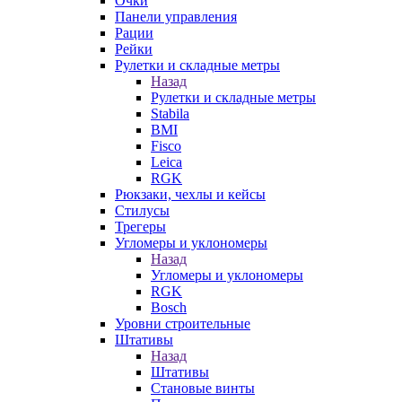
Очки
Панели управления
Рации
Рейки
Рулетки и складные метры
Назад
Рулетки и складные метры
Stabila
BMI
Fisco
Leica
RGK
Рюкзаки, чехлы и кейсы
Стилусы
Трегеры
Угломеры и уклономеры
Назад
Угломеры и уклономеры
RGK
Bosch
Уровни строительные
Штативы
Назад
Штативы
Становые винты