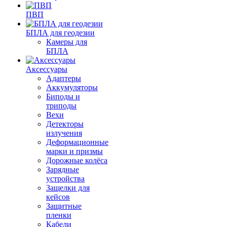
ПВП
БПЛА для геодезии
Камеры для
БПЛА
Аксессуары
Адаптеры
Аккумуляторы
Биподы и
триподы
Вехи
Детекторы
излучения
Деформационные
марки и призмы
Дорожные колёса
Зарядные
устройства
Защелки для
кейсов
Защитные
пленки
Кабели