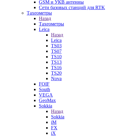
GSM и УКВ антенны
Сети базовых станций для RTK
Тахеометры
Назад
Тахеометры
Leica
Назад
Leica
TS03
TS07
TS10
TS13
TS16
TS20
Nova
FOIF
South
VEGA
GeoMax
Sokkia
Назад
Sokkia
iM
FX
iX