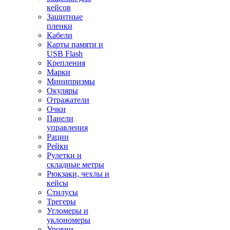
кейсов
Защитные
пленки
Кабели
Карты памяти и
USB Flash
Крепления
Марки
Минипризмы
Окуляры
Отражатели
Очки
Панели
управления
Рации
Рейки
Рулетки и
складные метры
Рюкзаки, чехлы и
кейсы
Стилусы
Трегеры
Угломеры и
уклономеры
Уровни