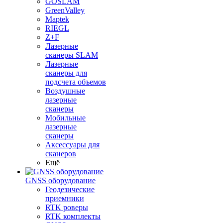
GOSLAM
GreenValley
Maptek
RIEGL
Z+F
Лазерные
сканеры SLAM
Лазерные
сканеры для
подсчета объемов
Воздушные
лазерные
сканеры
Мобильные
лазерные
сканеры
Аксессуары для
сканеров
Ещё
GNSS оборудование
Геодезические
приемники
RTK роверы
RTK комплекты