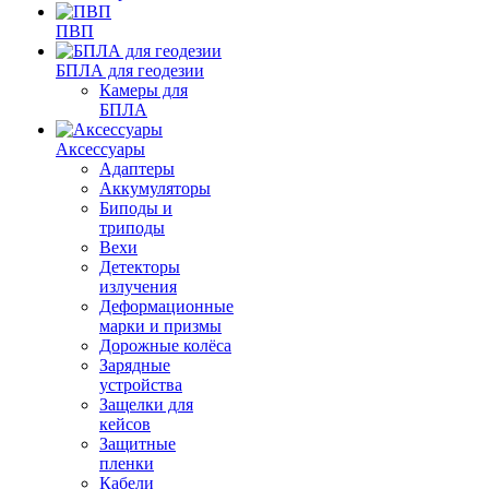
ПВП
БПЛА для геодезии
Камеры для
БПЛА
Аксессуары
Адаптеры
Аккумуляторы
Биподы и
триподы
Вехи
Детекторы
излучения
Деформационные
марки и призмы
Дорожные колёса
Зарядные
устройства
Защелки для
кейсов
Защитные
пленки
Кабели