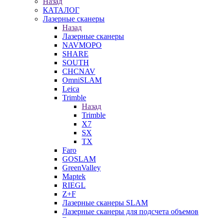
Назад
КАТАЛОГ
Лазерные сканеры
Назад
Лазерные сканеры
NAVMOPO
SHARE
SOUTH
CHCNAV
OmniSLAM
Leica
Trimble
Назад
Trimble
X7
SX
TX
Faro
GOSLAM
GreenValley
Maptek
RIEGL
Z+F
Лазерные сканеры SLAM
Лазерные сканеры для подсчета объемов