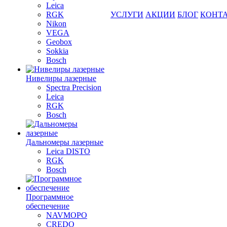
Leica
RGK
УСЛУГИ
АКЦИИ
БЛОГ
КОНТ
Nikon
VEGA
Geobox
Sokkia
Bosch
Нивелиры лазерные
Spectra Precision
Leica
RGK
Bosch
Дальномеры лазерные
Leica DISTO
RGK
Bosch
Программное
обеспечение
NAVMOPO
CREDO