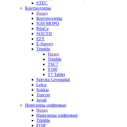
STEC
Контроллеры
Назад
Контроллеры
NAVMOPO
PrinCe
SOUTH
EFT
E-Survey
Trimble
Назад
Trimble
TSC7
T100
T7 Tablet
Spectra Geospatial
Leica
Sokkia
Topcon
Javad
Нивелиры цифровые
Назад
Нивелиры цифровые
Trimble
FOIF