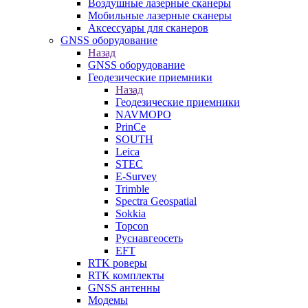
Воздушные лазерные сканеры
Мобильные лазерные сканеры
Аксессуары для сканеров
GNSS оборудование
Назад
GNSS оборудование
Геодезические приемники
Назад
Геодезические приемники
NAVMOPO
PrinCe
SOUTH
Leica
STEC
E-Survey
Trimble
Spectra Geospatial
Sokkia
Topcon
Руснавгеосеть
EFT
RTK роверы
RTK комплекты
GNSS антенны
Модемы