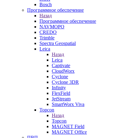
Bosch
Программное обеспечение
Назад
Программное обеспечение
NAVMOPO
CREDO
Trimble
Spectra Geospatial
Leica
Назад
Leica
Captivate
CloudWorx
Cyclone
Cyclone 3DR
Infinity
FlexField
JetStream
SmartWorx Viva
Topcon
Назад
Topcon
MAGNET Field
MAGNET Office
ПВП