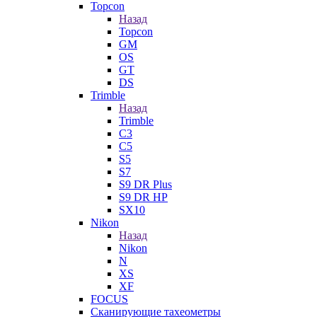
Topcon
Назад
Topcon
GM
OS
GT
DS
Trimble
Назад
Trimble
C3
C5
S5
S7
S9 DR Plus
S9 DR HP
SX10
Nikon
Назад
Nikon
N
XS
XF
FOCUS
Сканирующие тахеометры