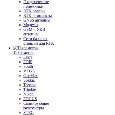
Геодезические
приемники
RTK роверы
RTK комплекты
GNSS антенны
Модемы
GSM и УКВ
антенны
Сети базовых
станций для RTK
Тахеометры
Leica
FOIF
South
VEGA
GeoMax
Sokkia
Topcon
Trimble
Nikon
FOCUS
Сканирующие
тахеометры
STEC