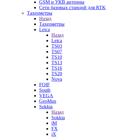
GSM и УКВ антенны
Сети базовых станций для RTK
Тахеометры
Назад
Тахеометры
Leica
Назад
Leica
TS03
TS07
TS10
TS13
TS16
TS20
Nova
FOIF
South
VEGA
GeoMax
Sokkia
Назад
Sokkia
iM
FX
iX