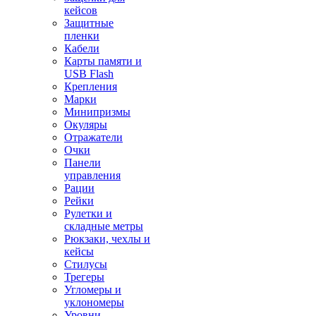
кейсов
Защитные
пленки
Кабели
Карты памяти и
USB Flash
Крепления
Марки
Минипризмы
Окуляры
Отражатели
Очки
Панели
управления
Рации
Рейки
Рулетки и
складные метры
Рюкзаки, чехлы и
кейсы
Стилусы
Трегеры
Угломеры и
уклономеры
Уровни