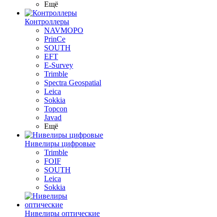
Ещё
Контроллеры
NAVMOPO
PrinCe
SOUTH
EFT
E-Survey
Trimble
Spectra Geospatial
Leica
Sokkia
Topcon
Javad
Ещё
Нивелиры цифровые
Trimble
FOIF
SOUTH
Leica
Sokkia
Нивелиры оптические