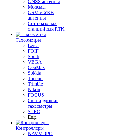
GNSS антенны
Модемы
GSM и УКВ
антенны
Сети базовых
станций для RTK
Тахеометры
Leica
FOIF
South
VEGA
GeoMax
Sokkia
Topcon
Trimble
Nikon
FOCUS
Сканирующие
тахеометры
STEC
Ещё
Контроллеры
NAVMOPO