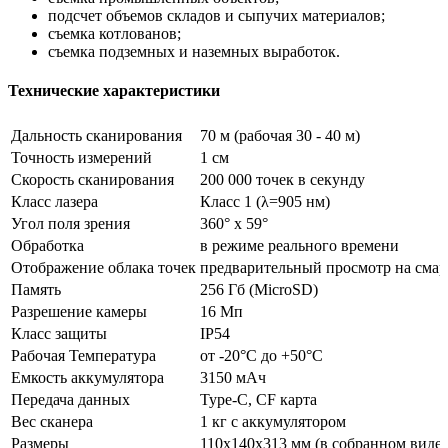
подсчет объемов складов и сыпучих материалов;
съемка котлованов;
съемка подземных и наземных выработок.
Технические характеристики
Дальность сканирования
70 м (рабочая 30 - 40 м)
Точность измерений
1 см
Скорость сканирования
200 000 точек в секунду
Класс лазера
Класс 1 (λ=905 нм)
Угол поля зрения
360° х 59°
Обработка
в режиме реального времени
Отображение облака точек
предварительный просмотр на сма
Память
256 Гб (MicroSD)
Разрешение камеры
16 Мп
Класс защиты
IP54
Рабочая Температура
от -20°C до +50°C
Емкость аккумулятора
3150 мАч
Передача данных
Type-C, CF карта
Вес сканера
1 кг с аккумулятором
Размеры
110х140х313 мм (в собранном виде)