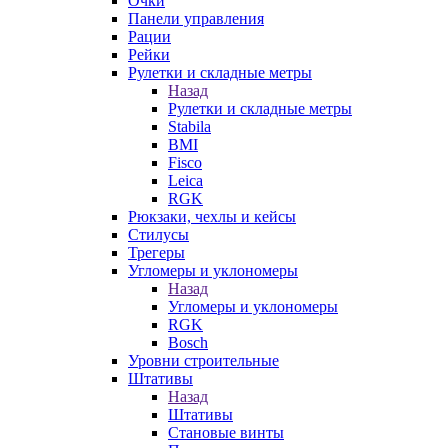
Очки
Панели управления
Рации
Рейки
Рулетки и складные метры
Назад
Рулетки и складные метры
Stabila
BMI
Fisco
Leica
RGK
Рюкзаки, чехлы и кейсы
Стилусы
Трегеры
Угломеры и уклономеры
Назад
Угломеры и уклономеры
RGK
Bosch
Уровни строительные
Штативы
Назад
Штативы
Становые винты