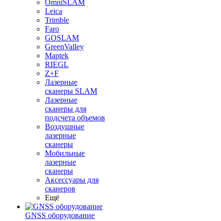
OmniSLAM
Leica
Trimble
Faro
GOSLAM
GreenValley
Maptek
RIEGL
Z+F
Лазерные
сканеры SLAM
Лазерные
сканеры для
подсчета объемов
Воздушные
лазерные
сканеры
Мобильные
лазерные
сканеры
Аксессуары для
сканеров
Ещё
GNSS оборудование