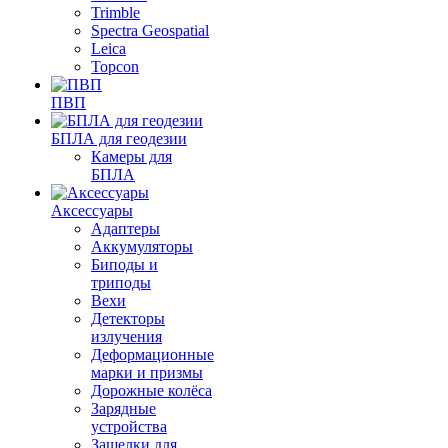
Trimble
Spectra Geospatial
Leica
Topcon
ПВП
БПЛА для геодезии
Камеры для
БПЛА
Аксессуары
Адаптеры
Аккумуляторы
Биподы и
триподы
Вехи
Детекторы
излучения
Деформационные
марки и призмы
Дорожные колёса
Зарядные
устройства
Защелки для