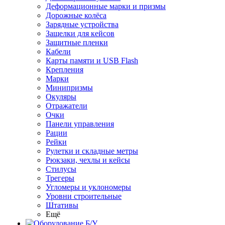
Деформационные марки и призмы
Дорожные колёса
Зарядные устройства
Защелки для кейсов
Защитные пленки
Кабели
Карты памяти и USB Flash
Крепления
Марки
Минипризмы
Окуляры
Отражатели
Очки
Панели управления
Рации
Рейки
Рулетки и складные метры
Рюкзаки, чехлы и кейсы
Стилусы
Трегеры
Угломеры и уклономеры
Уровни строительные
Штативы
Ещё