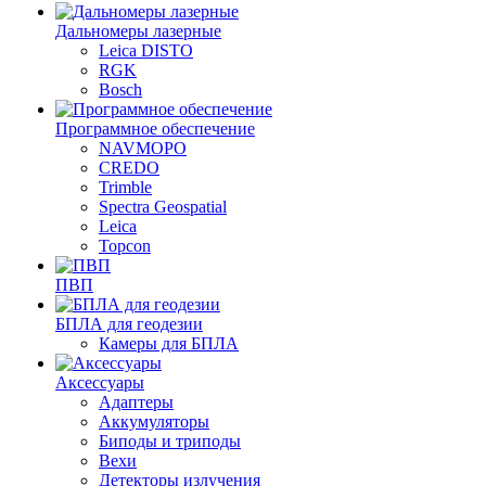
Дальномеры лазерные
Leica DISTO
RGK
Bosch
Программное обеспечение
NAVMOPO
CREDO
Trimble
Spectra Geospatial
Leica
Topcon
ПВП
БПЛА для геодезии
Камеры для БПЛА
Аксессуары
Адаптеры
Аккумуляторы
Биподы и триподы
Вехи
Детекторы излучения