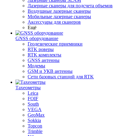
Лазерные сканеры SLAM
Лазерные сканеры для подсчета объемов
Воздушные лазерные сканеры
Мобильные лазерные сканеры
Аксессуары для сканеров
Ещё
GNSS оборудование
Геодезические приемники
RTK роверы
RTK комплекты
GNSS антенны
Модемы
GSM и УКВ антенны
Сети базовых станций для RTK
Тахеометры
Leica
FOIF
South
VEGA
GeoMax
Sokkia
Topcon
Trimble