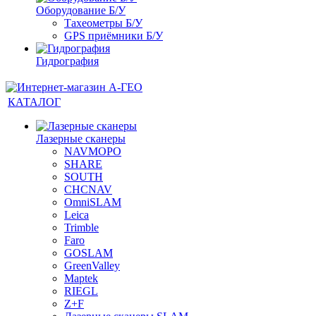
Оборудование Б/У
Тахеометры Б/У
GPS приёмники Б/У
Гидрография
КАТАЛОГ
Лазерные сканеры
NAVMOPO
SHARE
SOUTH
CHCNAV
OmniSLAM
Leica
Trimble
Faro
GOSLAM
GreenValley
Maptek
RIEGL
Z+F