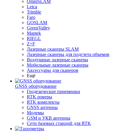
OmniSLAM
Leica
Trimble
Faro
GOSLAM
GreenValley
Maptek
RIEGL
Z+F
Лазерные сканеры SLAM
Лазерные сканеры для подсчета объемов
Воздушные лазерные сканеры
Мобильные лазерные сканеры
Аксессуары для сканеров
Ещё
GNSS оборудование
Геодезические приемники
RTK роверы
RTK комплекты
GNSS антенны
Модемы
GSM и УКВ антенны
Сети базовых станций для RTK