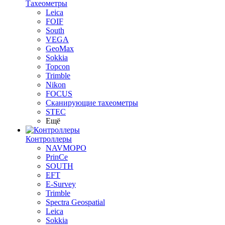
Тахеометры
Leica
FOIF
South
VEGA
GeoMax
Sokkia
Topcon
Trimble
Nikon
FOCUS
Сканирующие тахеометры
STEC
Ещё
Контроллеры
NAVMOPO
PrinCe
SOUTH
EFT
E-Survey
Trimble
Spectra Geospatial
Leica
Sokkia