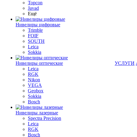
Topcon
Javad
Ещё
Нивелиры цифровые
Trimble
FOIF
SOUTH
Leica
Sokkia
Нивелиры оптические
УСЛУГИ
Leica
RGK
Nikon
VEGA
Geobox
Sokkia
Bosch
Нивелиры лазерные
Spectra Precision
Leica
RGK
Bosch