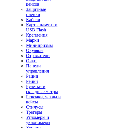
кейсов
Защитные
пленки
Кабели
Карты памяти и
USB Flash
Крепления
Марки
Минипризмы
Окуляры
Отражатели
Очки
Панели
управления
Рации
Рейки
Рулетки и
складные метры
Рюкзаки, чехлы и
кейсы
Стилусы
Трегеры
Угломеры и
уклономеры
Уровни