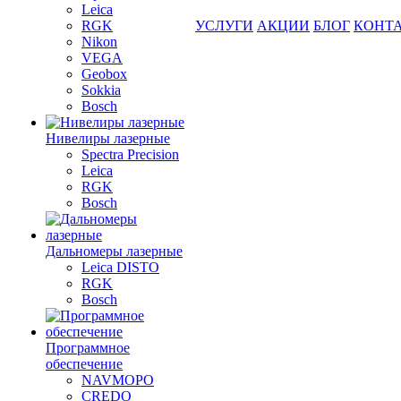
Leica
RGK
УСЛУГИ
АКЦИИ
БЛОГ
КОНТ
Nikon
VEGA
Geobox
Sokkia
Bosch
Нивелиры лазерные
Spectra Precision
Leica
RGK
Bosch
Дальномеры лазерные
Leica DISTO
RGK
Bosch
Программное
обеспечение
NAVMOPO
CREDO