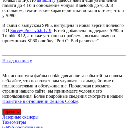
только по IP). По
даташиту
удалось найти ещё увеличение
памяти до 4 Гб и обновление модуля Bluetooth до v5.0. В
остальном, технические характеристики остались те же, что и
у SP80.
В связи с выпуском SP85, выпущена и новая версия полевого
ПО
Survey Pro - v6.6.1.19
. В ней добавлена поддержка SP85 и
Trimble R12, а также устранена проблема, вызывавшая на
приемниках SP80 ошибку "Port C: Bad parameter".
Назад к списку
Мы используем файлы cookie для анализа событий на нашем
веб-сайте, что позволяет нам улучшать взаимодействие с
пользователями и обслуживание. Продолжая просмотр
страниц нашего сайта, вы принимаете условия его
использования. Более подробные сведения смотрите в нашей
Политике в отношении файлов Cookie
.
Принять
Лазерные сканеры
Тахеометры
GNSS оборудование