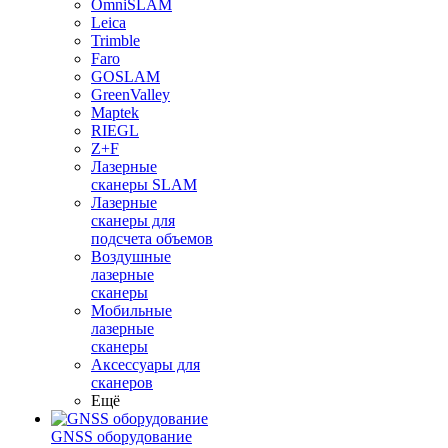
OmniSLAM
Leica
Trimble
Faro
GOSLAM
GreenValley
Maptek
RIEGL
Z+F
Лазерные
сканеры SLAM
Лазерные
сканеры для
подсчета объемов
Воздушные
лазерные
сканеры
Мобильные
лазерные
сканеры
Аксессуары для
сканеров
Ещё
GNSS оборудование