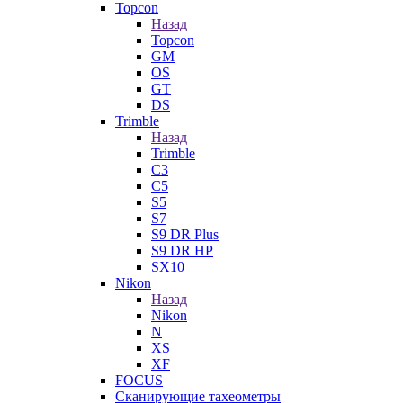
Topcon
Назад
Topcon
GM
OS
GT
DS
Trimble
Назад
Trimble
C3
C5
S5
S7
S9 DR Plus
S9 DR HP
SX10
Nikon
Назад
Nikon
N
XS
XF
FOCUS
Сканирующие тахеометры