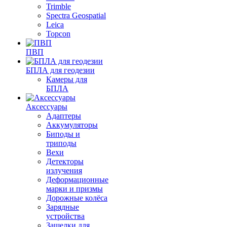
Trimble
Spectra Geospatial
Leica
Topcon
ПВП
БПЛА для геодезии
Камеры для
БПЛА
Аксессуары
Адаптеры
Аккумуляторы
Биподы и
триподы
Вехи
Детекторы
излучения
Деформационные
марки и призмы
Дорожные колёса
Зарядные
устройства
Защелки для