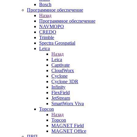
Bosch
Программное обеспечение
Назад
Программное обеспечение
NAVMOPO
CREDO
Trimble
Spectra Geospatial
Leica
Назад
Leica
Captivate
CloudWorx
Cyclone
Cyclone 3DR
Infinity
FlexField
JetStream
SmartWorx Viva
Topcon
Назад
Topcon
MAGNET Field
MAGNET Office
ПВП