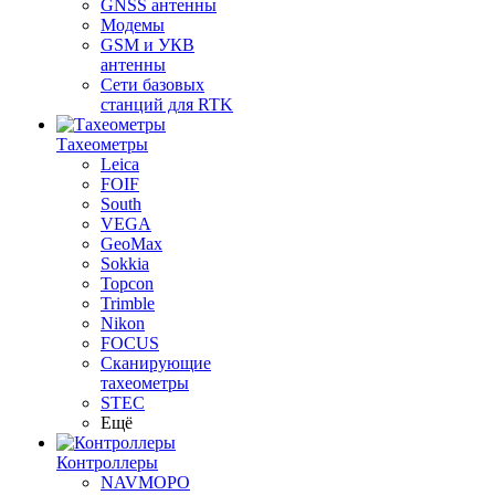
GNSS антенны
Модемы
GSM и УКВ
антенны
Сети базовых
станций для RTK
Тахеометры
Leica
FOIF
South
VEGA
GeoMax
Sokkia
Topcon
Trimble
Nikon
FOCUS
Сканирующие
тахеометры
STEC
Ещё
Контроллеры
NAVMOPO