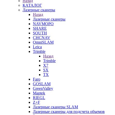
Назад
КАТАЛОГ
Лазерные сканеры
Назад
Лазерные сканеры
NAVMOPO
SHARE
SOUTH
CHCNAV
OmniSLAM
Leica
Trimble
Назад
Trimble
X7
SX
TX
Faro
GOSLAM
GreenValley
Maptek
RIEGL
Z+F
Лазерные сканеры SLAM
Лазерные сканеры для подсчета объемов