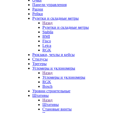
Очки
Панели управления
Рации
Рейки
Рулетки и складные метры
Назад
Рулетки и складные метры
Stabila
BMI
Fisco
Leica
RGK
Рюкзаки, чехлы и кейсы
Стилусы
Трегеры
Угломеры и уклономеры
Назад
Угломеры и уклономеры
RGK
Bosch
Уровни строительные
Штативы
Назад
Штативы
Становые винты