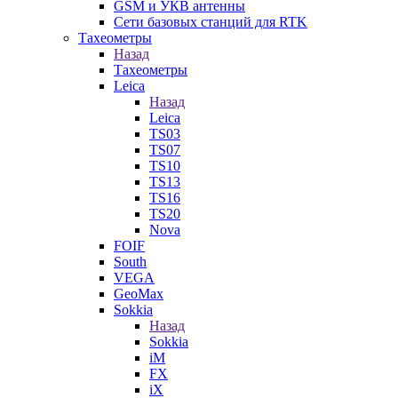
GSM и УКВ антенны
Сети базовых станций для RTK
Тахеометры
Назад
Тахеометры
Leica
Назад
Leica
TS03
TS07
TS10
TS13
TS16
TS20
Nova
FOIF
South
VEGA
GeoMax
Sokkia
Назад
Sokkia
iM
FX
iX