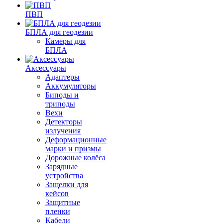
ПВП
БПЛА для геодезии
Камеры для
БПЛА
Аксессуары
Адаптеры
Аккумуляторы
Биподы и
триподы
Вехи
Детекторы
излучения
Деформационные
марки и призмы
Дорожные колёса
Зарядные
устройства
Защелки для
кейсов
Защитные
пленки
Кабели