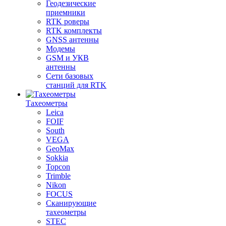
Геодезические
приемники
RTK роверы
RTK комплекты
GNSS антенны
Модемы
GSM и УКВ
антенны
Сети базовых
станций для RTK
Тахеометры
Leica
FOIF
South
VEGA
GeoMax
Sokkia
Topcon
Trimble
Nikon
FOCUS
Сканирующие
тахеометры
STEC