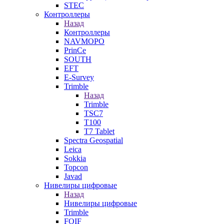
STEC
Контроллеры
Назад
Контроллеры
NAVMOPO
PrinCe
SOUTH
EFT
E-Survey
Trimble
Назад
Trimble
TSC7
T100
T7 Tablet
Spectra Geospatial
Leica
Sokkia
Topcon
Javad
Нивелиры цифровые
Назад
Нивелиры цифровые
Trimble
FOIF