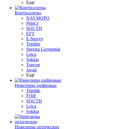
Ещё
Контроллеры
NAVMOPO
PrinCe
SOUTH
EFT
E-Survey
Trimble
Spectra Geospatial
Leica
Sokkia
Topcon
Javad
Ещё
Нивелиры цифровые
Trimble
FOIF
SOUTH
Leica
Sokkia
Нивелиры оптические