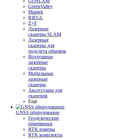
GOSLAM
GreenValley
Maptek
RIEGL
Z+F
Лазерные
сканеры SLAM
Лазерные
сканеры для
подсчета объемов
Воздушные
лазерные
сканеры
Мобильные
лазерные
сканеры
Аксессуары для
сканеров
Ещё
GNSS оборудование
Геодезические
приемники
RTK роверы
RTK комплекты