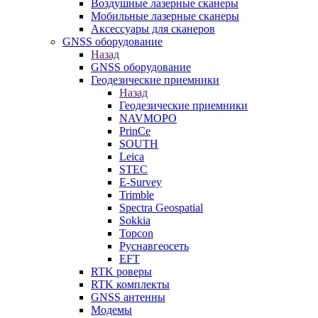
Воздушные лазерные сканеры
Мобильные лазерные сканеры
Аксессуары для сканеров
GNSS оборудование
Назад
GNSS оборудование
Геодезические приемники
Назад
Геодезические приемники
NAVMOPO
PrinCe
SOUTH
Leica
STEC
E-Survey
Trimble
Spectra Geospatial
Sokkia
Topcon
Руснавгеосеть
EFT
RTK роверы
RTK комплекты
GNSS антенны
Модемы