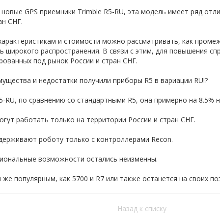
к новые GPS приемники Trimble R5-RU, эта модель имеет ряд о
ан СНГ.
 характеристикам и стоимости можно рассматривать, как проме
ь широкого распространения. В связи с этим, для повышения сп
рованных под рынок России и стран СНГ.
мущества и недостатки получили приборы R5 в вариации RU!?
-RU, по сравнению со стандартными R5, она примерно на 8.5% 
огут работать только на территории России и стран СНГ.
держивают роботу только с контроллерами Recon.
циональные возможности остались неизменны.
 же популярным, как 5700 и R7 или также останется на своих по
Назад к списку