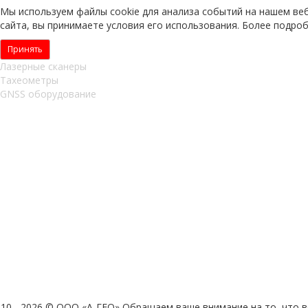
Мы используем файлы cookie для анализа событий на нашем ве
сайта, вы принимаете условия его использования. Более подро
Принять
Лазерные сканеры
Тахеометры
GNSS оборудование
010 - 2026 © ООО «А-ГЕО» Обращаем ваше внимание на то, что в