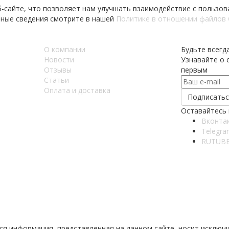
б-сайте, что позволяет нам улучшать взаимодействие с пользо
бные сведения смотрите в нашей
Политике в отношении файлов 
О компании
Будьте всегда
Новости
Узнавайте о с
Отзывы
первым
Статьи
Оплата и доставка
Оставайтесь 
Вконта
Telegra
RUTUB
ся информация, представленная на данном сайте, носит исключи