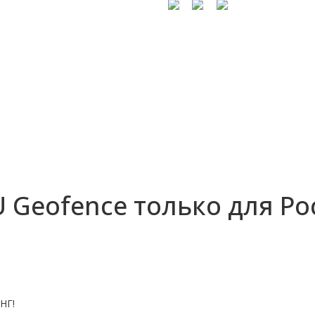
U Geofence только для Ро
НГ!