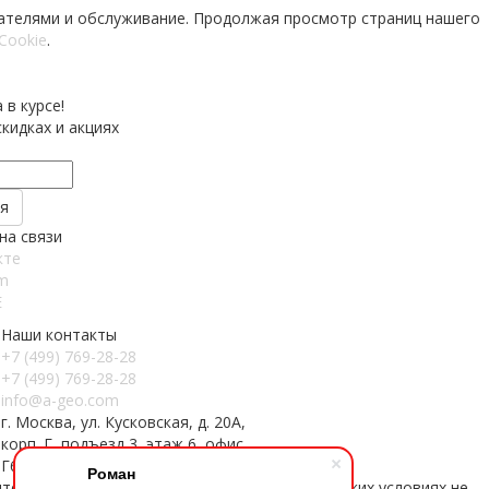
вателями и обслуживание. Продолжая просмотр страниц нашего
Cookie
.
 в курсе!
кидках и акциях
на связи
кте
m
E
Наши контакты
+7 (499) 769-28-28
+7 (499) 769-28-28
info@a-geo.com
г. Москва, ул. Кусковская, д. 20А,
корп. Г, подъезд 3, этаж 6, офис
Г602
Роман
тельно информационный характер и ни при каких условиях не