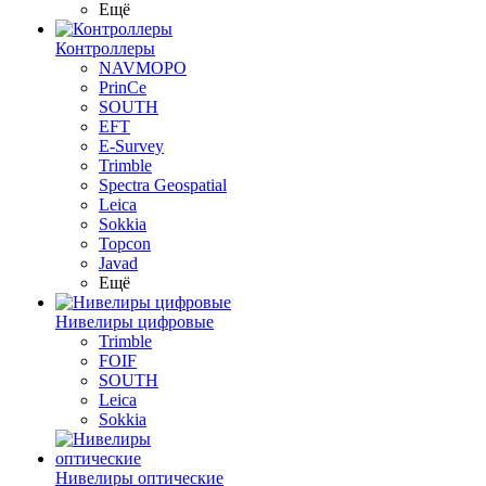
Ещё
Контроллеры
NAVMOPO
PrinCe
SOUTH
EFT
E-Survey
Trimble
Spectra Geospatial
Leica
Sokkia
Topcon
Javad
Ещё
Нивелиры цифровые
Trimble
FOIF
SOUTH
Leica
Sokkia
Нивелиры оптические