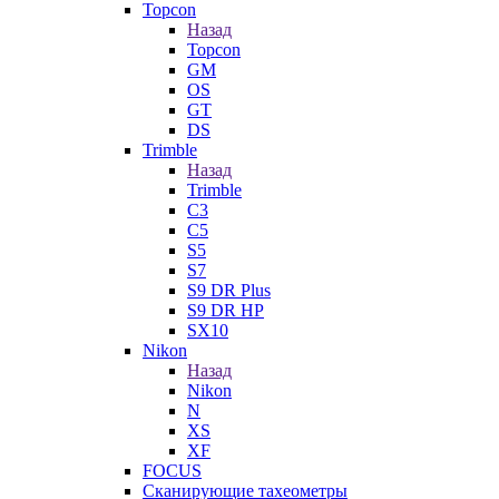
Topcon
Назад
Topcon
GM
OS
GT
DS
Trimble
Назад
Trimble
C3
C5
S5
S7
S9 DR Plus
S9 DR HP
SX10
Nikon
Назад
Nikon
N
XS
XF
FOCUS
Сканирующие тахеометры