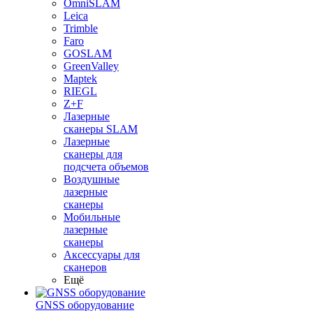
OmniSLAM
Leica
Trimble
Faro
GOSLAM
GreenValley
Maptek
RIEGL
Z+F
Лазерные
сканеры SLAM
Лазерные
сканеры для
подсчета объемов
Воздушные
лазерные
сканеры
Мобильные
лазерные
сканеры
Аксессуары для
сканеров
Ещё
GNSS оборудование