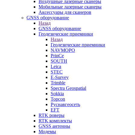
Воздушные лазерные сканеры
Мобильные лазерные сканеры
Аксессуары для сканеров
GNSS оборудование
Назад
GNSS оборудование
Геодезические приемники
Назад
Геодезические приемники
NAVMOPO
PrinCe
SOUTH
Leica
STEC
E-Survey
Trimble
Spectra Geospatial
Sokkia
Topcon
Руснавгеосеть
EFT
RTK роверы
RTK комплекты
GNSS антенны
Модемы