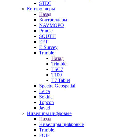
STEC
Контроллеры
Назад
Контроллеры
NAVMOPO
PrinCe
SOUTH
EFT
E-Survey
Trimble
Назад
Trimble
TSC7
T100
T7 Tablet
Spectra Geospatial
Leica
Sokkia
Topcon
Javad
Нивелиры цифровые
Назад
Нивелиры цифровые
Trimble
FOIF