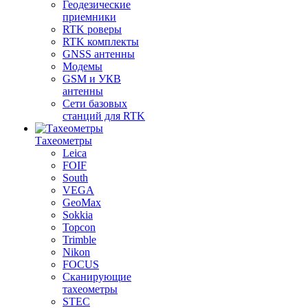
Геодезические
приемники
RTK роверы
RTK комплекты
GNSS антенны
Модемы
GSM и УКВ
антенны
Сети базовых
станций для RTK
Тахеометры
Leica
FOIF
South
VEGA
GeoMax
Sokkia
Topcon
Trimble
Nikon
FOCUS
Сканирующие
тахеометры
STEC