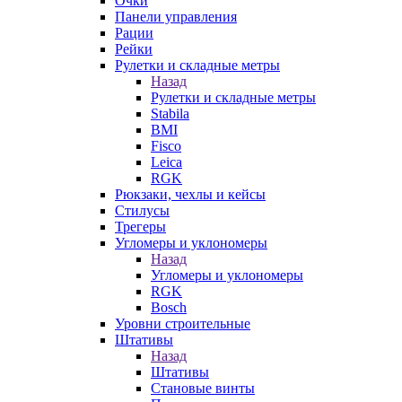
Очки
Панели управления
Рации
Рейки
Рулетки и складные метры
Назад
Рулетки и складные метры
Stabila
BMI
Fisco
Leica
RGK
Рюкзаки, чехлы и кейсы
Стилусы
Трегеры
Угломеры и уклономеры
Назад
Угломеры и уклономеры
RGK
Bosch
Уровни строительные
Штативы
Назад
Штативы
Становые винты