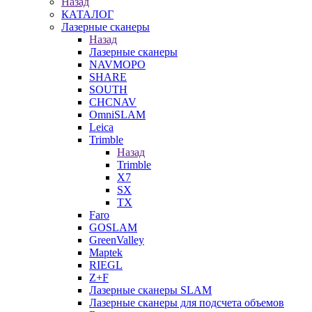
Назад
КАТАЛОГ
Лазерные сканеры
Назад
Лазерные сканеры
NAVMOPO
SHARE
SOUTH
CHCNAV
OmniSLAM
Leica
Trimble
Назад
Trimble
X7
SX
TX
Faro
GOSLAM
GreenValley
Maptek
RIEGL
Z+F
Лазерные сканеры SLAM
Лазерные сканеры для подсчета объемов