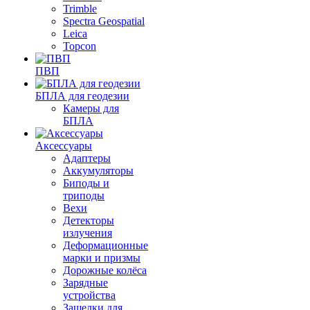
Trimble
Spectra Geospatial
Leica
Topcon
ПВП
БПЛА для геодезии
Камеры для
БПЛА
Аксессуары
Адаптеры
Аккумуляторы
Биподы и
триподы
Вехи
Детекторы
излучения
Деформационные
марки и призмы
Дорожные колёса
Зарядные
устройства
Защелки для