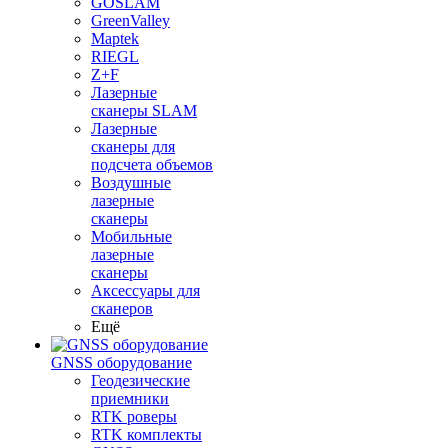
GOSLAM
GreenValley
Maptek
RIEGL
Z+F
Лазерные
сканеры SLAM
Лазерные
сканеры для
подсчета объемов
Воздушные
лазерные
сканеры
Мобильные
лазерные
сканеры
Аксессуары для
сканеров
Ещё
GNSS оборудование
Геодезические
приемники
RTK роверы
RTK комплекты