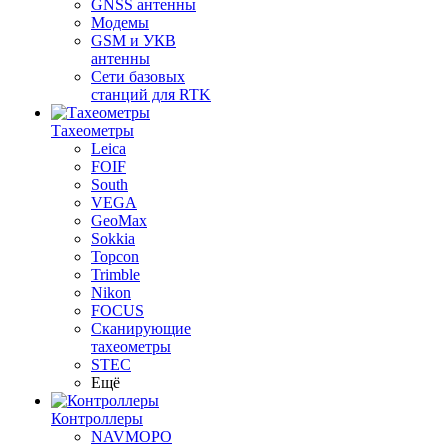
GNSS антенны
Модемы
GSM и УКВ
антенны
Сети базовых
станций для RTK
Тахеометры
Leica
FOIF
South
VEGA
GeoMax
Sokkia
Topcon
Trimble
Nikon
FOCUS
Сканирующие
тахеометры
STEC
Ещё
Контроллеры
NAVMOPO