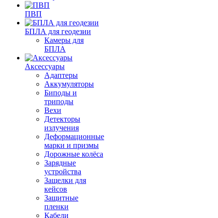
ПВП
БПЛА для геодезии
Камеры для
БПЛА
Аксессуары
Адаптеры
Аккумуляторы
Биподы и
триподы
Вехи
Детекторы
излучения
Деформационные
марки и призмы
Дорожные колёса
Зарядные
устройства
Защелки для
кейсов
Защитные
пленки
Кабели