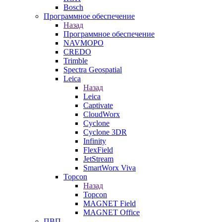
Bosch
Программное обеспечение
Назад
Программное обеспечение
NAVMOPO
CREDO
Trimble
Spectra Geospatial
Leica
Назад
Leica
Captivate
CloudWorx
Cyclone
Cyclone 3DR
Infinity
FlexField
JetStream
SmartWorx Viva
Topcon
Назад
Topcon
MAGNET Field
MAGNET Office
ПВП