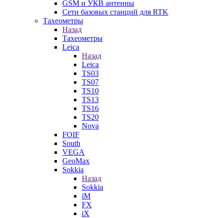
GSM и УКВ антенны
Сети базовых станций для RTK
Тахеометры
Назад
Тахеометры
Leica
Назад
Leica
TS03
TS07
TS10
TS13
TS16
TS20
Nova
FOIF
South
VEGA
GeoMax
Sokkia
Назад
Sokkia
iM
FX
iX