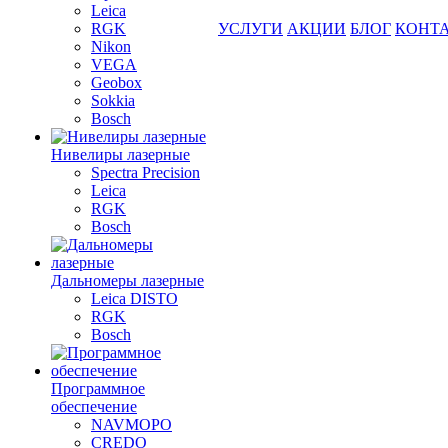
Leica
RGK
УСЛУГИ
АКЦИИ
БЛОГ
КОНТ
Nikon
VEGA
Geobox
Sokkia
Bosch
Нивелиры лазерные
Spectra Precision
Leica
RGK
Bosch
Дальномеры лазерные
Leica DISTO
RGK
Bosch
Программное
обеспечение
NAVMOPO
CREDO