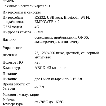
память
Съемные носители
карты SD
Интерфейсы и сенсоры
Интерфейсы
RS232, USB хост, Bluetooth, Wi-Fi,
ввода/вывода
EMPOWER x 2
GSM модем
4G
Цифровая камера
8 Мп
освещения, приближения, GNSS,
Датчики
акселерометр, магнитометр
Управление
7", 1280x800 пикс, цветной, сенсорный
Дисплей
мультитач
Полевое ПО
нет
Клавиатура
ABCD, 63 клавиши
Питание
Питание
две Li-ion батареи по 3.15 Ач
Время работы от
до 7 ч
батареи
Условия эксплуатации
Рабочая
от -20°С до +60°С
температура