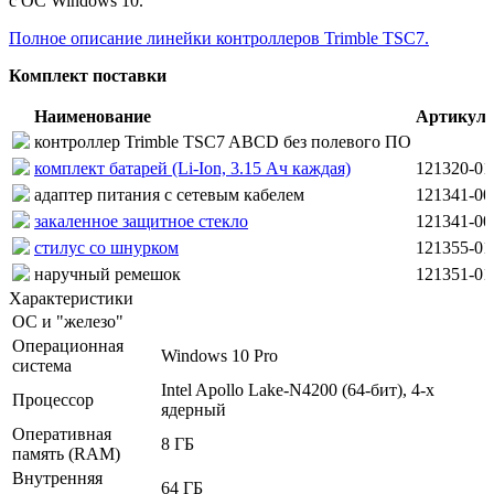
с ОС Windows 10.
Полное описание линейки контроллеров Trimble TSC7.
Комплект поставки
Наименование
Артикул
контроллер Trimble TSC7 ABCD без полевого ПО
комплект батарей (Li-Ion, 3.15 Ач каждая)
121320-01
адаптер питания с сетевым кабелем
121341-00
закаленное защитное стекло
121341-00
стилус со шнурком
121355-01
наручный ремешок
121351-01
Характеристики
ОС и "железо"
Операционная
Windows 10 Pro
система
Intel Apollo Lake-N4200 (64-бит), 4-х
Процессор
ядерный
Оперативная
8 ГБ
память (RAM)
Внутренняя
64 ГБ