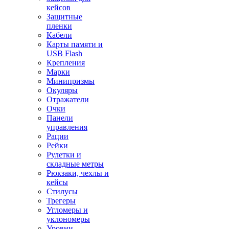
кейсов
Защитные
пленки
Кабели
Карты памяти и
USB Flash
Крепления
Марки
Минипризмы
Окуляры
Отражатели
Очки
Панели
управления
Рации
Рейки
Рулетки и
складные метры
Рюкзаки, чехлы и
кейсы
Стилусы
Трегеры
Угломеры и
уклономеры
Уровни