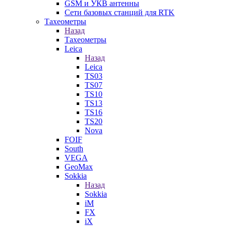
GSM и УКВ антенны
Сети базовых станций для RTK
Тахеометры
Назад
Тахеометры
Leica
Назад
Leica
TS03
TS07
TS10
TS13
TS16
TS20
Nova
FOIF
South
VEGA
GeoMax
Sokkia
Назад
Sokkia
iM
FX
iX