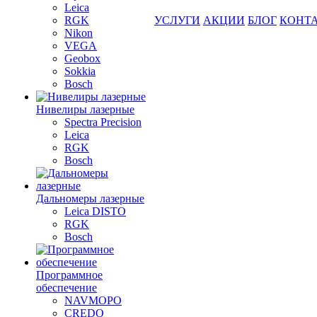
Leica
RGK
УСЛУГИ
АКЦИИ
БЛОГ
КОНТ
Nikon
VEGA
Geobox
Sokkia
Bosch
Нивелиры лазерные
Spectra Precision
Leica
RGK
Bosch
Дальномеры лазерные
Leica DISTO
RGK
Bosch
Программное
обеспечение
NAVMOPO
CREDO