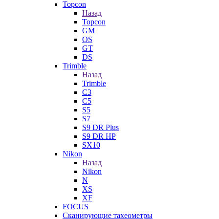
Topcon
Назад
Topcon
GM
OS
GT
DS
Trimble
Назад
Trimble
C3
C5
S5
S7
S9 DR Plus
S9 DR HP
SX10
Nikon
Назад
Nikon
N
XS
XF
FOCUS
Сканирующие тахеометры