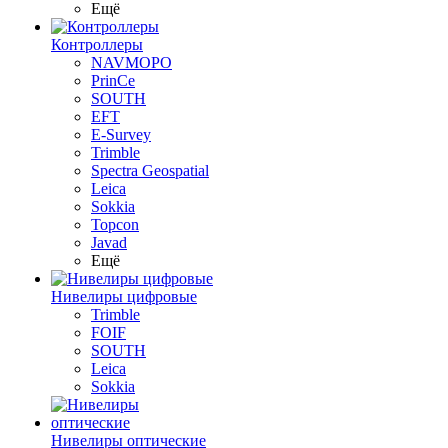
Ещё
Контроллеры
NAVMOPO
PrinCe
SOUTH
EFT
E-Survey
Trimble
Spectra Geospatial
Leica
Sokkia
Topcon
Javad
Ещё
Нивелиры цифровые
Trimble
FOIF
SOUTH
Leica
Sokkia
Нивелиры оптические