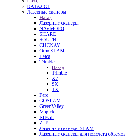
Назад
КАТАЛОГ
Лазерные сканеры
Назад
Лазерные сканеры
NAVMOPO
SHARE
SOUTH
CHCNAV
OmniSLAM
Leica
Trimble
Назад
Trimble
X7
SX
TX
Faro
GOSLAM
GreenValley
Maptek
RIEGL
Z+F
Лазерные сканеры SLAM
Лазерные сканеры для подсчета объемов