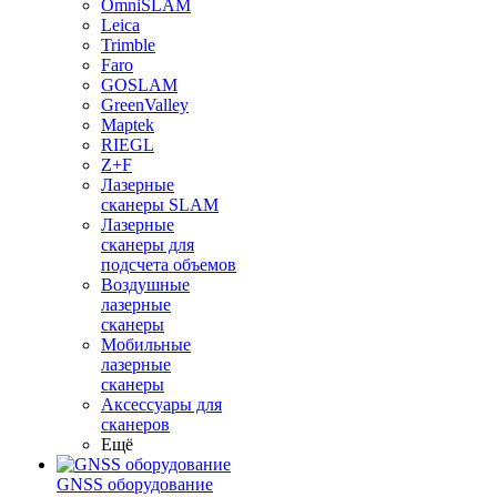
OmniSLAM
Leica
Trimble
Faro
GOSLAM
GreenValley
Maptek
RIEGL
Z+F
Лазерные
сканеры SLAM
Лазерные
сканеры для
подсчета объемов
Воздушные
лазерные
сканеры
Мобильные
лазерные
сканеры
Аксессуары для
сканеров
Ещё
GNSS оборудование