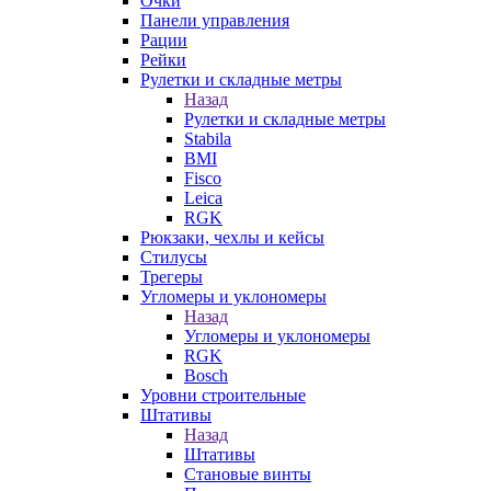
Очки
Панели управления
Рации
Рейки
Рулетки и складные метры
Назад
Рулетки и складные метры
Stabila
BMI
Fisco
Leica
RGK
Рюкзаки, чехлы и кейсы
Стилусы
Трегеры
Угломеры и уклономеры
Назад
Угломеры и уклономеры
RGK
Bosch
Уровни строительные
Штативы
Назад
Штативы
Становые винты