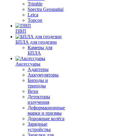
Trimble
Spectra Geospatial
Leica
Topcon
ПВП
БПЛА для геодезии
Камеры для
БПЛА
Аксессуары
Адаптеры
Аккумуляторы
Биподы и
триподы
Вехи
Детекторы
излучения
Деформационные
марки и призмы
Дорожные колёса
Зарядные
устройства
Защелки для