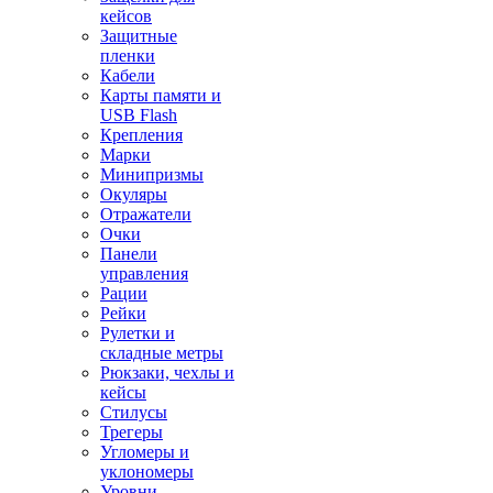
кейсов
Защитные
пленки
Кабели
Карты памяти и
USB Flash
Крепления
Марки
Минипризмы
Окуляры
Отражатели
Очки
Панели
управления
Рации
Рейки
Рулетки и
складные метры
Рюкзаки, чехлы и
кейсы
Стилусы
Трегеры
Угломеры и
уклономеры
Уровни