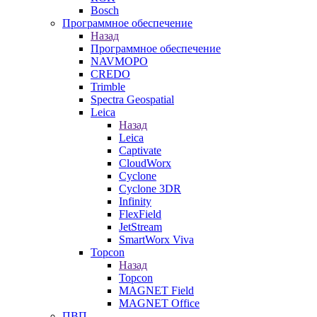
Bosch
Программное обеспечение
Назад
Программное обеспечение
NAVMOPO
CREDO
Trimble
Spectra Geospatial
Leica
Назад
Leica
Captivate
CloudWorx
Cyclone
Cyclone 3DR
Infinity
FlexField
JetStream
SmartWorx Viva
Topcon
Назад
Topcon
MAGNET Field
MAGNET Office
ПВП