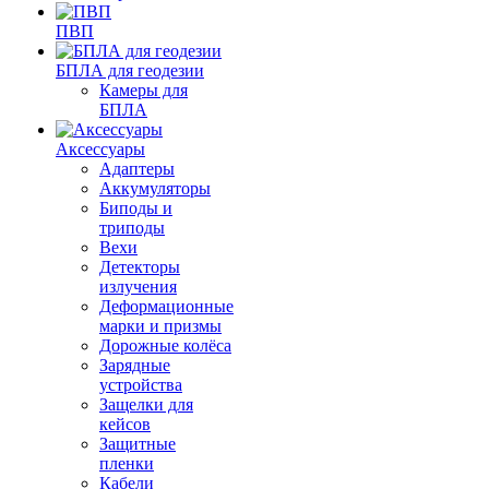
ПВП
БПЛА для геодезии
Камеры для
БПЛА
Аксессуары
Адаптеры
Аккумуляторы
Биподы и
триподы
Вехи
Детекторы
излучения
Деформационные
марки и призмы
Дорожные колёса
Зарядные
устройства
Защелки для
кейсов
Защитные
пленки
Кабели