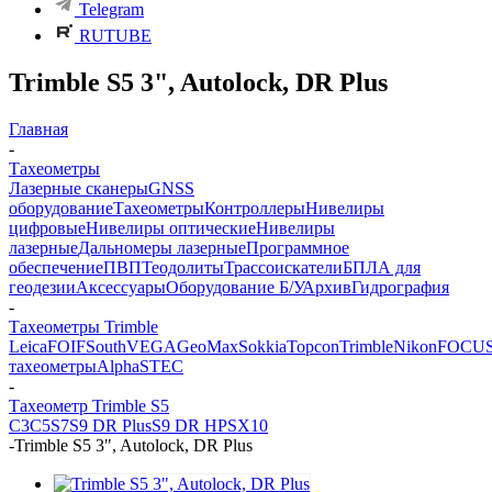
Telegram
RUTUBE
Trimble S5 3", Autolock, DR Plus
Главная
-
Тахеометры
Лазерные сканеры
GNSS
оборудование
Тахеометры
Контроллеры
Нивелиры
цифровые
Нивелиры оптические
Нивелиры
лазерные
Дальномеры лазерные
Программное
обеспечение
ПВП
Теодолиты
Трассоискатели
БПЛА для
геодезии
Аксессуары
Оборудование Б/У
Архив
Гидрография
-
Тахеометры Trimble
Leica
FOIF
South
VEGA
GeoMax
Sokkia
Topcon
Trimble
Nikon
FOCU
тахеометры
Alpha
STEC
-
Тахеометр Trimble S5
C3
C5
S7
S9 DR Plus
S9 DR HP
SX10
-
Trimble S5 3", Autolock, DR Plus