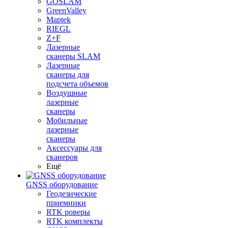
GOSLAM
GreenValley
Maptek
RIEGL
Z+F
Лазерные
сканеры SLAM
Лазерные
сканеры для
подсчета объемов
Воздушные
лазерные
сканеры
Мобильные
лазерные
сканеры
Аксессуары для
сканеров
Ещё
GNSS оборудование
Геодезические
приемники
RTK роверы
RTK комплекты