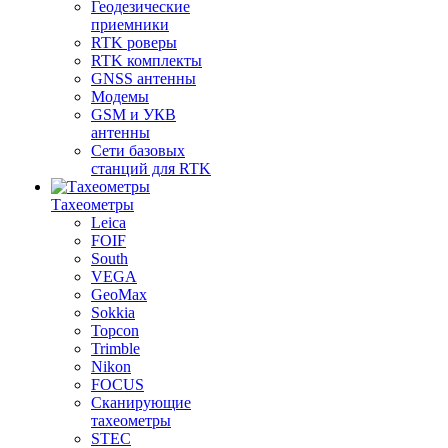
Геодезические
приемники
RTK роверы
RTK комплекты
GNSS антенны
Модемы
GSM и УКВ
антенны
Сети базовых
станций для RTK
Тахеометры
Leica
FOIF
South
VEGA
GeoMax
Sokkia
Topcon
Trimble
Nikon
FOCUS
Сканирующие
тахеометры
STEC