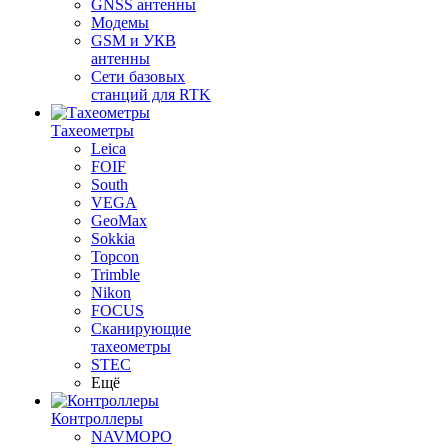
GNSS антенны
Модемы
GSM и УКВ
антенны
Сети базовых
станций для RTK
Тахеометры
Leica
FOIF
South
VEGA
GeoMax
Sokkia
Topcon
Trimble
Nikon
FOCUS
Сканирующие
тахеометры
STEC
Ещё
Контроллеры
NAVMOPO