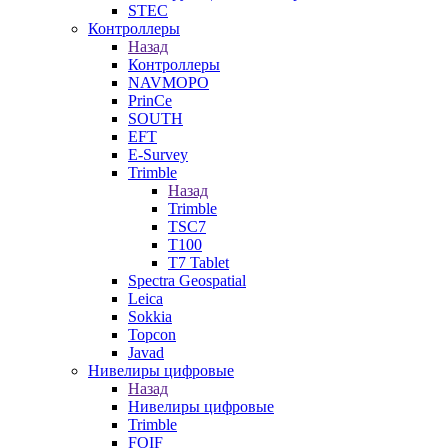
STEC
Контроллеры
Назад
Контроллеры
NAVMOPO
PrinCe
SOUTH
EFT
E-Survey
Trimble
Назад
Trimble
TSC7
T100
T7 Tablet
Spectra Geospatial
Leica
Sokkia
Topcon
Javad
Нивелиры цифровые
Назад
Нивелиры цифровые
Trimble
FOIF