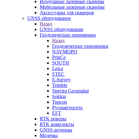
Воздушные лазерные сканеры
Мобильные лазерные сканеры
Аксессуары для сканеров
GNSS оборудование
Назад
GNSS оборудование
Геодезические приемники
Назад
Геодезические приемники
NAVMOPO
PrinCe
SOUTH
Leica
STEC
E-Survey
Trimble
Spectra Geospatial
Sokkia
Topcon
Руснавгеосеть
EFT
RTK роверы
RTK комплекты
GNSS антенны
Модемы