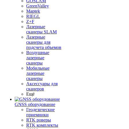
GOSLAM
GreenValley
Maptek
RIEGL
Z+F
Лазерные
сканеры SLAM
Лазерные
сканеры для
подсчета объемов
Воздушные
лазерные
сканеры
Мобильные
лазерные
сканеры
Аксессуары для
сканеров
Ещё
GNSS оборудование
Геодезические
приемники
RTK роверы
RTK комплекты