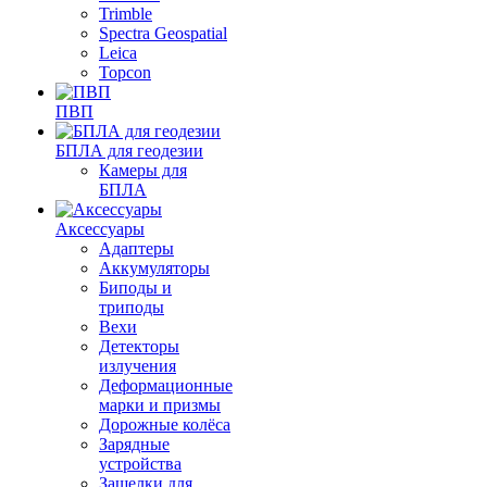
Trimble
Spectra Geospatial
Leica
Topcon
ПВП
БПЛА для геодезии
Камеры для
БПЛА
Аксессуары
Адаптеры
Аккумуляторы
Биподы и
триподы
Вехи
Детекторы
излучения
Деформационные
марки и призмы
Дорожные колёса
Зарядные
устройства
Защелки для