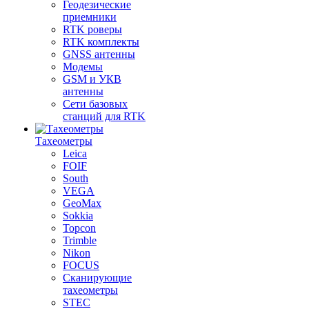
Геодезические
приемники
RTK роверы
RTK комплекты
GNSS антенны
Модемы
GSM и УКВ
антенны
Сети базовых
станций для RTK
Тахеометры
Leica
FOIF
South
VEGA
GeoMax
Sokkia
Topcon
Trimble
Nikon
FOCUS
Сканирующие
тахеометры
STEC