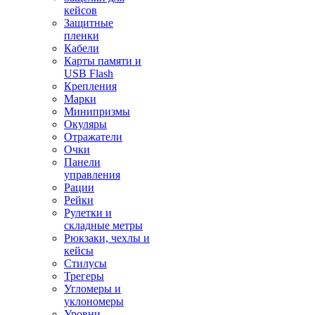
кейсов
Защитные
пленки
Кабели
Карты памяти и
USB Flash
Крепления
Марки
Минипризмы
Окуляры
Отражатели
Очки
Панели
управления
Рации
Рейки
Рулетки и
складные метры
Рюкзаки, чехлы и
кейсы
Стилусы
Трегеры
Угломеры и
уклономеры
Уровни