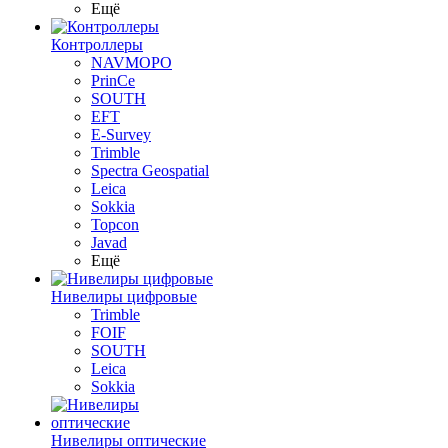
Ещё
Контроллеры
NAVMOPO
PrinCe
SOUTH
EFT
E-Survey
Trimble
Spectra Geospatial
Leica
Sokkia
Topcon
Javad
Ещё
Нивелиры цифровые
Trimble
FOIF
SOUTH
Leica
Sokkia
Нивелиры оптические