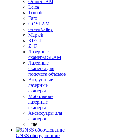
OmniSLAM
Leica
Trimble
Faro
GOSLAM
GreenValley
Maptek
RIEGL
Z+F
Лазерные
сканеры SLAM
Лазерные
сканеры для
подсчета объемов
Воздушные
лазерные
сканеры
Мобильные
лазерные
сканеры
Аксессуары для
сканеров
Ещё
GNSS оборудование