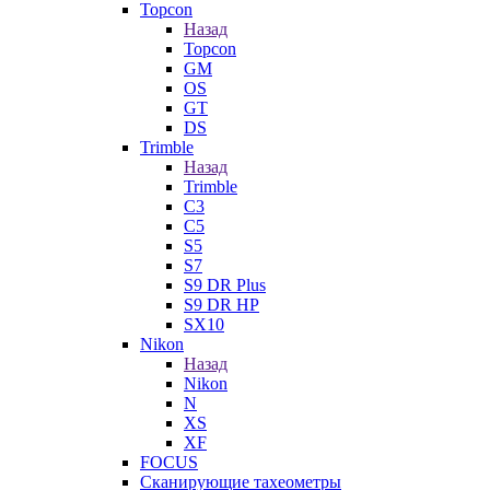
Topcon
Назад
Topcon
GM
OS
GT
DS
Trimble
Назад
Trimble
C3
C5
S5
S7
S9 DR Plus
S9 DR HP
SX10
Nikon
Назад
Nikon
N
XS
XF
FOCUS
Сканирующие тахеометры