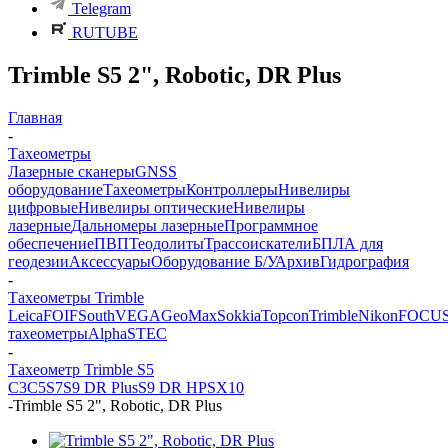
Telegram
RUTUBE
Trimble S5 2", Robotic, DR Plus
Главная
-
Тахеометры
Лазерные сканеры
GNSS
оборудование
Тахеометры
Контроллеры
Нивелиры
цифровые
Нивелиры оптические
Нивелиры
лазерные
Дальномеры лазерные
Программное
обеспечение
ПВП
Теодолиты
Трассоискатели
БПЛА для
геодезии
Аксессуары
Оборудование Б/У
Архив
Гидрография
-
Тахеометры Trimble
Leica
FOIF
South
VEGA
GeoMax
Sokkia
Topcon
Trimble
Nikon
FOCU
тахеометры
Alpha
STEC
-
Тахеометр Trimble S5
C3
C5
S7
S9 DR Plus
S9 DR HP
SX10
-
Trimble S5 2", Robotic, DR Plus