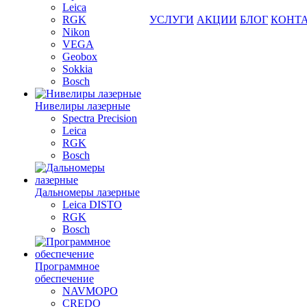
Leica
RGK
УСЛУГИ
АКЦИИ
БЛОГ
КОНТ
Nikon
VEGA
Geobox
Sokkia
Bosch
Нивелиры лазерные
Spectra Precision
Leica
RGK
Bosch
Дальномеры лазерные
Leica DISTO
RGK
Bosch
Программное
обеспечение
NAVMOPO
CREDO