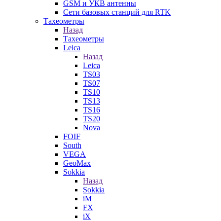
GSM и УКВ антенны
Сети базовых станций для RTK
Тахеометры
Назад
Тахеометры
Leica
Назад
Leica
TS03
TS07
TS10
TS13
TS16
TS20
Nova
FOIF
South
VEGA
GeoMax
Sokkia
Назад
Sokkia
iM
FX
iX