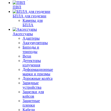
ПВП
БПЛА для геодезии
Камеры для
БПЛА
Аксессуары
Адаптеры
Аккумуляторы
Биподы и
триподы
Вехи
Детекторы
излучения
Деформационные
марки и призмы
Дорожные колёса
Зарядные
устройства
Защелки для
кейсов
Защитные
пленки
Кабели