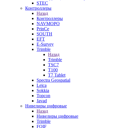
STEC
Контроллеры
Назад
Контроллеры
NAVMOPO
PrinCe
SOUTH
EFT
E-Survey
Trimble
Назад
Trimble
TSC7
T100
T7 Tablet
Spectra Geospatial
Leica
Sokkia
Topcon
Javad
Нивелиры цифровые
Назад
Нивелиры цифровые
Trimble
FOIF