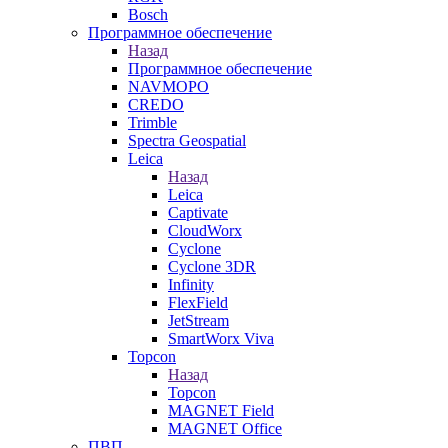
Bosch
Программное обеспечение
Назад
Программное обеспечение
NAVMOPO
CREDO
Trimble
Spectra Geospatial
Leica
Назад
Leica
Captivate
CloudWorx
Cyclone
Cyclone 3DR
Infinity
FlexField
JetStream
SmartWorx Viva
Topcon
Назад
Topcon
MAGNET Field
MAGNET Office
ПВП