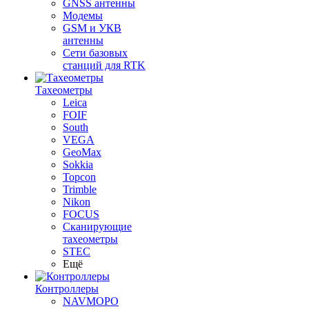
GNSS антенны
Модемы
GSM и УКВ
антенны
Сети базовых
станций для RTK
Тахеометры
Leica
FOIF
South
VEGA
GeoMax
Sokkia
Topcon
Trimble
Nikon
FOCUS
Сканирующие
тахеометры
STEC
Ещё
Контроллеры
NAVMOPO