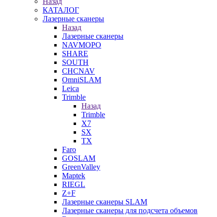
Назад
КАТАЛОГ
Лазерные сканеры
Назад
Лазерные сканеры
NAVMOPO
SHARE
SOUTH
CHCNAV
OmniSLAM
Leica
Trimble
Назад
Trimble
X7
SX
TX
Faro
GOSLAM
GreenValley
Maptek
RIEGL
Z+F
Лазерные сканеры SLAM
Лазерные сканеры для подсчета объемов