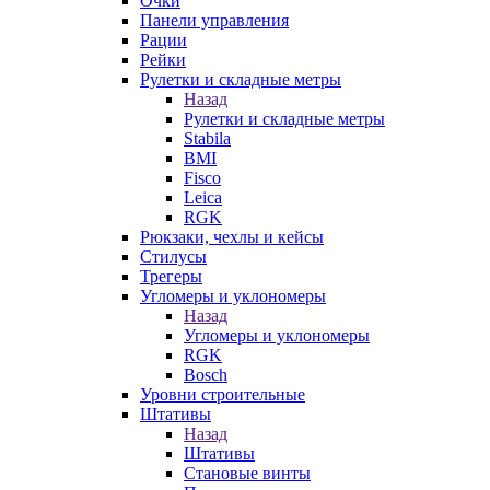
Очки
Панели управления
Рации
Рейки
Рулетки и складные метры
Назад
Рулетки и складные метры
Stabila
BMI
Fisco
Leica
RGK
Рюкзаки, чехлы и кейсы
Стилусы
Трегеры
Угломеры и уклономеры
Назад
Угломеры и уклономеры
RGK
Bosch
Уровни строительные
Штативы
Назад
Штативы
Становые винты