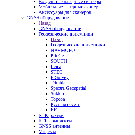
Воздушные лазерные сканеры
Мобильные лазерные сканеры
Аксессуары для сканеров
GNSS оборудование
Назад
GNSS оборудование
Геодезические приемники
Назад
Геодезические приемники
NAVMOPO
PrinCe
SOUTH
Leica
STEC
E-Survey
Trimble
Spectra Geospatial
Sokkia
Topcon
Руснавгеосеть
EFT
RTK роверы
RTK комплекты
GNSS антенны
Модемы