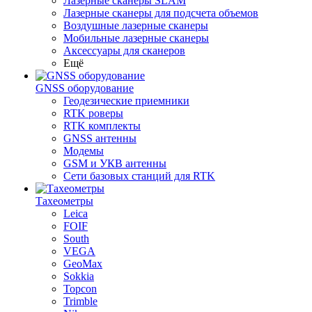
Лазерные сканеры SLAM
Лазерные сканеры для подсчета объемов
Воздушные лазерные сканеры
Мобильные лазерные сканеры
Аксессуары для сканеров
Ещё
GNSS оборудование
Геодезические приемники
RTK роверы
RTK комплекты
GNSS антенны
Модемы
GSM и УКВ антенны
Сети базовых станций для RTK
Тахеометры
Leica
FOIF
South
VEGA
GeoMax
Sokkia
Topcon
Trimble