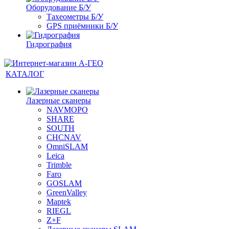
Оборудование Б/У
Тахеометры Б/У
GPS приёмники Б/У
Гидрография
КАТАЛОГ
Лазерные сканеры
NAVMOPO
SHARE
SOUTH
CHCNAV
OmniSLAM
Leica
Trimble
Faro
GOSLAM
GreenValley
Maptek
RIEGL
Z+F