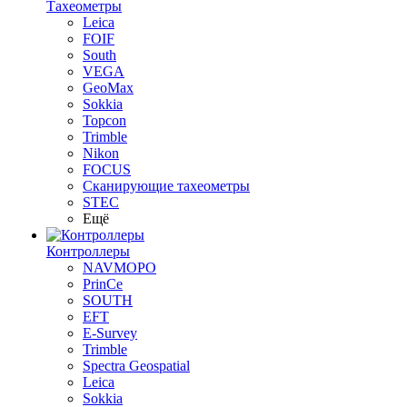
Тахеометры
Leica
FOIF
South
VEGA
GeoMax
Sokkia
Topcon
Trimble
Nikon
FOCUS
Сканирующие тахеометры
STEC
Ещё
Контроллеры
NAVMOPO
PrinCe
SOUTH
EFT
E-Survey
Trimble
Spectra Geospatial
Leica
Sokkia