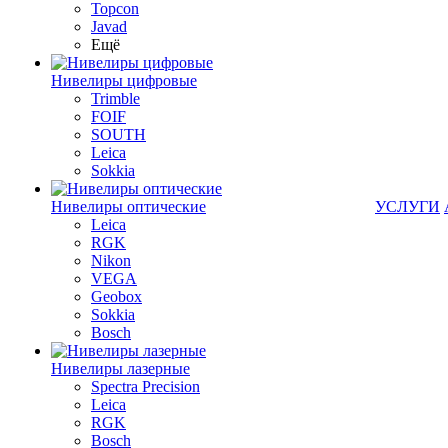
Topcon
Javad
Ещё
Нивелиры цифровые
Trimble
FOIF
SOUTH
Leica
Sokkia
Нивелиры оптические
УСЛУГИ
Leica
RGK
Nikon
VEGA
Geobox
Sokkia
Bosch
Нивелиры лазерные
Spectra Precision
Leica
RGK
Bosch