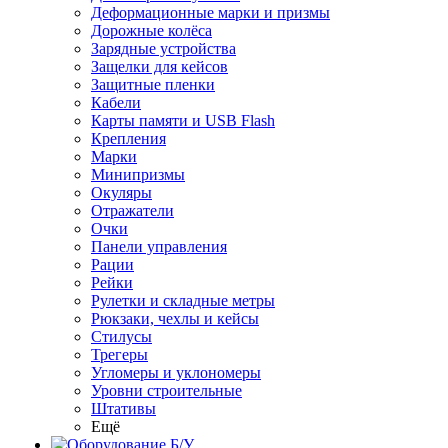
Деформационные марки и призмы
Дорожные колёса
Зарядные устройства
Защелки для кейсов
Защитные пленки
Кабели
Карты памяти и USB Flash
Крепления
Марки
Минипризмы
Окуляры
Отражатели
Очки
Панели управления
Рации
Рейки
Рулетки и складные метры
Рюкзаки, чехлы и кейсы
Стилусы
Трегеры
Угломеры и уклономеры
Уровни строительные
Штативы
Ещё