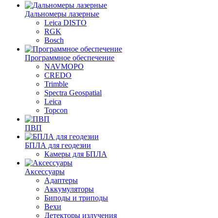
Дальномеры лазерные
Leica DISTO
RGK
Bosch
Программное обеспечение
NAVMOPO
CREDO
Trimble
Spectra Geospatial
Leica
Topcon
ПВП
БПЛА для геодезии
Камеры для БПЛА
Аксессуары
Адаптеры
Аккумуляторы
Биподы и триподы
Вехи
Детекторы излучения