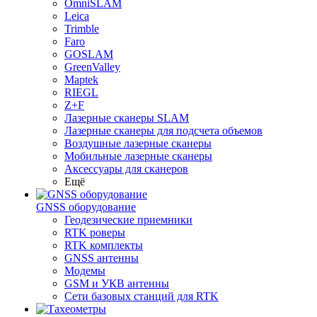
OmniSLAM
Leica
Trimble
Faro
GOSLAM
GreenValley
Maptek
RIEGL
Z+F
Лазерные сканеры SLAM
Лазерные сканеры для подсчета объемов
Воздушные лазерные сканеры
Мобильные лазерные сканеры
Аксессуары для сканеров
Ещё
GNSS оборудование
Геодезические приемники
RTK роверы
RTK комплекты
GNSS антенны
Модемы
GSM и УКВ антенны
Сети базовых станций для RTK