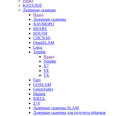
Назад
КАТАЛОГ
Лазерные сканеры
Назад
Лазерные сканеры
NAVMOPO
SHARE
SOUTH
CHCNAV
OmniSLAM
Leica
Trimble
Назад
Trimble
X7
SX
TX
Faro
GOSLAM
GreenValley
Maptek
RIEGL
Z+F
Лазерные сканеры SLAM
Лазерные сканеры для подсчета объемов