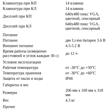
Клавиатура при КП
14 клавиш
Клавиатура при КЛ
14 клавиш
640x480 пикс VGA,
Дисплей при КП
цветной, сенсорный
640x480 пикс VGA,
Дисплей при КЛ
цветной, сенсорный
Питание
Питание
две Li-ion батареи 3.6 В
Внешнее питание
4.5-5.2 В
Время работы (измерение
до 12 ч
расстояний и углов каждые 30 с)
Условия эксплуатации
Рабочая температура
от -30°С до +50°С
Температура хранения
от -30°С до +60°С
Защита от пыли и воды
IP66
Габариты и вес
206 мм x 169 мм x 318
Размеры
мм
Вес
4.3 кг
Прочее