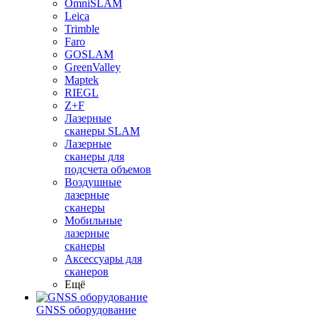
OmniSLAM
Leica
Trimble
Faro
GOSLAM
GreenValley
Maptek
RIEGL
Z+F
Лазерные
сканеры SLAM
Лазерные
сканеры для
подсчета объемов
Воздушные
лазерные
сканеры
Мобильные
лазерные
сканеры
Аксессуары для
сканеров
Ещё
GNSS оборудование