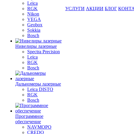
Leica
RGK
УСЛУГИ
АКЦИИ
БЛОГ
КОНТ
Nikon
VEGA
Geobox
Sokkia
Bosch
Нивелиры лазерные
Spectra Precision
Leica
RGK
Bosch
Дальномеры лазерные
Leica DISTO
RGK
Bosch
Программное
обеспечение
NAVMOPO
CREDO