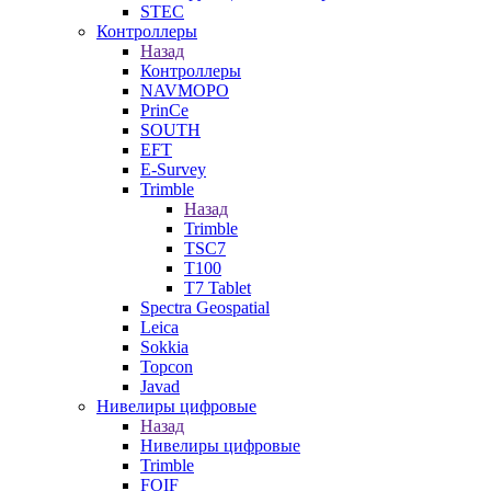
STEC
Контроллеры
Назад
Контроллеры
NAVMOPO
PrinCe
SOUTH
EFT
E-Survey
Trimble
Назад
Trimble
TSC7
T100
T7 Tablet
Spectra Geospatial
Leica
Sokkia
Topcon
Javad
Нивелиры цифровые
Назад
Нивелиры цифровые
Trimble
FOIF