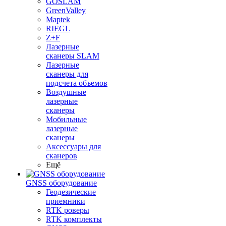
GOSLAM
GreenValley
Maptek
RIEGL
Z+F
Лазерные
сканеры SLAM
Лазерные
сканеры для
подсчета объемов
Воздушные
лазерные
сканеры
Мобильные
лазерные
сканеры
Аксессуары для
сканеров
Ещё
GNSS оборудование
Геодезические
приемники
RTK роверы
RTK комплекты