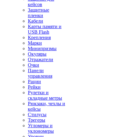
кейсов
Защитные
пленки
Кабели
Карты памяти и
USB Flash
Крепления
Марки
Минипризмы
Окуляры
Отражатели
Очки
Панели
управления
Рации
Рейки
Рулетки и
складные метры
Рюкзаки, чехлы и
кейсы
Стилусы
Трегеры
Угломеры и
уклономеры
Уровни