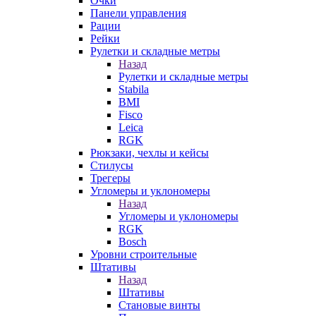
Очки
Панели управления
Рации
Рейки
Рулетки и складные метры
Назад
Рулетки и складные метры
Stabila
BMI
Fisco
Leica
RGK
Рюкзаки, чехлы и кейсы
Стилусы
Трегеры
Угломеры и уклономеры
Назад
Угломеры и уклономеры
RGK
Bosch
Уровни строительные
Штативы
Назад
Штативы
Становые винты