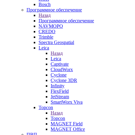
Bosch
Программное обеспечение
Назад
Программное обеспечение
NAVMOPO
CREDO
Trimble
Spectra Geospatial
Leica
Назад
Leica
Captivate
CloudWorx
Cyclone
Cyclone 3DR
Infinity
FlexField
JetStream
SmartWorx Viva
Topcon
Назад
Topcon
MAGNET Field
MAGNET Office
ПВП