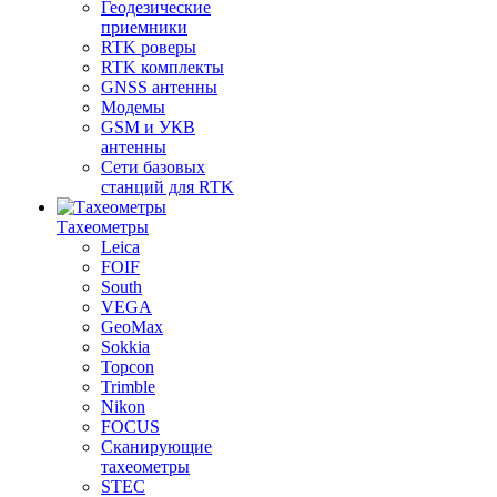
Геодезические
приемники
RTK роверы
RTK комплекты
GNSS антенны
Модемы
GSM и УКВ
антенны
Сети базовых
станций для RTK
Тахеометры
Leica
FOIF
South
VEGA
GeoMax
Sokkia
Topcon
Trimble
Nikon
FOCUS
Сканирующие
тахеометры
STEC