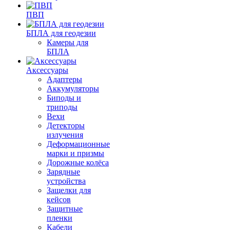
ПВП
БПЛА для геодезии
Камеры для
БПЛА
Аксессуары
Адаптеры
Аккумуляторы
Биподы и
триподы
Вехи
Детекторы
излучения
Деформационные
марки и призмы
Дорожные колёса
Зарядные
устройства
Защелки для
кейсов
Защитные
пленки
Кабели