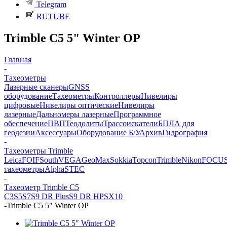
Telegram
RUTUBE
Trimble C5 5" Winter OP
Главная
-
Тахеометры
Лазерные сканеры
GNSS
оборудование
Тахеометры
Контроллеры
Нивелиры
цифровые
Нивелиры оптические
Нивелиры
лазерные
Дальномеры лазерные
Программное
обеспечение
ПВП
Теодолиты
Трассоискатели
БПЛА для
геодезии
Аксессуары
Оборудование Б/У
Архив
Гидрография
-
Тахеометры Trimble
Leica
FOIF
South
VEGA
GeoMax
Sokkia
Topcon
Trimble
Nikon
FOCU
тахеометры
Alpha
STEC
-
Тахеометр Trimble C5
C3
S5
S7
S9 DR Plus
S9 DR HP
SX10
-
Trimble C5 5" Winter OP