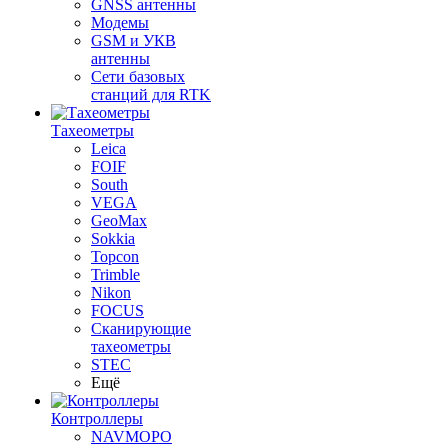
GNSS антенны
Модемы
GSM и УКВ
антенны
Сети базовых
станций для RTK
Тахеометры
Leica
FOIF
South
VEGA
GeoMax
Sokkia
Topcon
Trimble
Nikon
FOCUS
Сканирующие
тахеометры
STEC
Ещё
Контроллеры
NAVMOPO