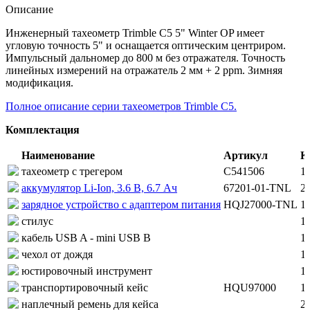
Описание
Инженерный тахеометр Trimble C5 5" Winter OP имеет
угловую точность 5" и оснащается оптическим центриром.
Импульсный дальномер до 800 м без отражателя. Точность
линейных измерений на отражатель 2 мм + 2 ppm. Зимняя
модификация.
Полное описание серии тахеометров Trimble C5.
Комплектация
Наименование
Артикул
К
тахеометр с трегером
C541506
1
аккумулятор Li-Ion, 3.6 В, 6.7 Ач
67201-01-TNL
2
зарядное устройство с адаптером питания
HQJ27000-TNL
1
стилус
1
кабель USB A - mini USB B
1
чехол от дождя
1
юстировочный инструмент
1
транспортировочный кейс
HQU97000
1
наплечный ремень для кейса
2