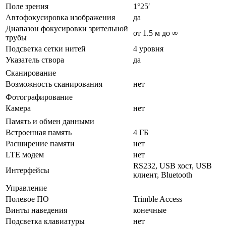
Поле зрения
1°25′
Автофокусировка изображения
да
Диапазон фокусировки зрительной
от 1.5 м до ∞
трубы
Подсветка сетки нитей
4 уровня
Указатель створа
да
Сканирование
Возможность сканирования
нет
Фотографирование
Камера
нет
Память и обмен данными
Встроенная память
4 ГБ
Расширение памяти
нет
LTE модем
нет
RS232, USB хост, USB
Интерфейсы
клиент, Bluetooth
Управление
Полевое ПО
Trimble Access
Винты наведения
конечные
Подсветка клавиатуры
нет