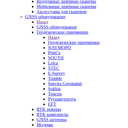
Воздушные лазерные сканеры
Мобильные лазерные сканеры
Аксессуары для сканеров
GNSS оборудование
Назад
GNSS оборудование
Геодезические приемники
Назад
Геодезические приемники
NAVMOPO
PrinCe
SOUTH
Leica
STEC
E-Survey
Trimble
Spectra Geospatial
Sokkia
Topcon
Руснавгеосеть
EFT
RTK роверы
RTK комплекты
GNSS антенны
Модемы