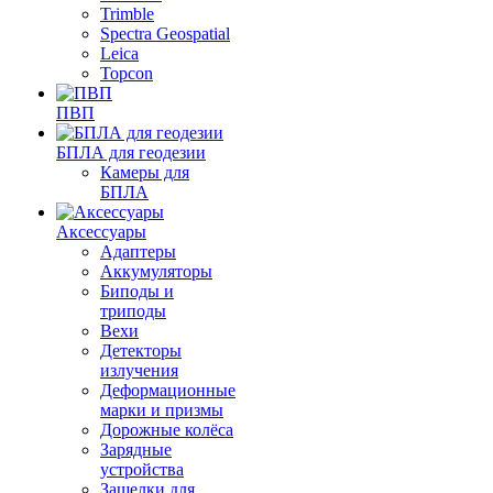
Trimble
Spectra Geospatial
Leica
Topcon
ПВП
БПЛА для геодезии
Камеры для
БПЛА
Аксессуары
Адаптеры
Аккумуляторы
Биподы и
триподы
Вехи
Детекторы
излучения
Деформационные
марки и призмы
Дорожные колёса
Зарядные
устройства
Защелки для