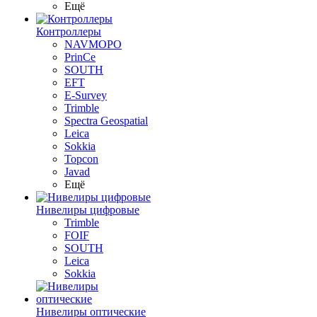
Ещё
Контроллеры
NAVMOPO
PrinCe
SOUTH
EFT
E-Survey
Trimble
Spectra Geospatial
Leica
Sokkia
Topcon
Javad
Ещё
Нивелиры цифровые
Trimble
FOIF
SOUTH
Leica
Sokkia
Нивелиры оптические