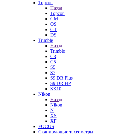
Topcon
Назад
Topcon
GM
OS
GT
DS
Trimble
Назад
Trimble
C3
C5
S5
S7
S9 DR Plus
S9 DR HP
SX10
Nikon
Назад
Nikon
N
XS
XF
FOCUS
Сканирующие тахеометры