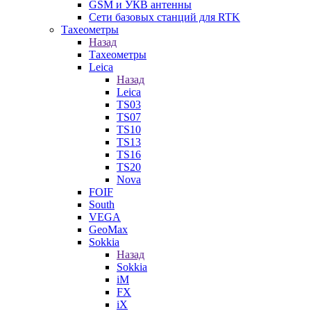
GSM и УКВ антенны
Сети базовых станций для RTK
Тахеометры
Назад
Тахеометры
Leica
Назад
Leica
TS03
TS07
TS10
TS13
TS16
TS20
Nova
FOIF
South
VEGA
GeoMax
Sokkia
Назад
Sokkia
iM
FX
iX