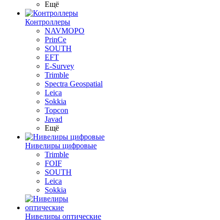
Ещё
Контроллеры
NAVMOPO
PrinCe
SOUTH
EFT
E-Survey
Trimble
Spectra Geospatial
Leica
Sokkia
Topcon
Javad
Ещё
Нивелиры цифровые
Trimble
FOIF
SOUTH
Leica
Sokkia
Нивелиры оптические