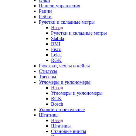
Очки
Панели управления
Рации
Рейки
Рулетки и складные метры
Назад
Рулетки и складные метры
Stabila
BMI
Fisco
Leica
RGK
Рюкзаки, чехлы и кейсы
Стилусы
Трегеры
Угломеры и уклономеры
Назад
Угломеры и уклономеры
RGK
Bosch
Уровни строительные
Штативы
Назад
Штативы
Становые винты