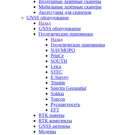
Воздушные лазерные сканеры
Мобильные лазерные сканеры
Аксессуары для сканеров
GNSS оборудование
Назад
GNSS оборудование
Геодезические приемники
Назад
Геодезические приемники
NAVMOPO
PrinCe
SOUTH
Leica
STEC
E-Survey
Trimble
Spectra Geospatial
Sokkia
Topcon
Руснавгеосеть
EFT
RTK роверы
RTK комплекты
GNSS антенны
Модемы