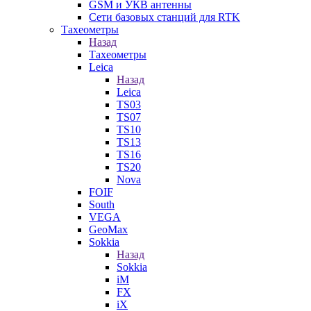
GSM и УКВ антенны
Сети базовых станций для RTK
Тахеометры
Назад
Тахеометры
Leica
Назад
Leica
TS03
TS07
TS10
TS13
TS16
TS20
Nova
FOIF
South
VEGA
GeoMax
Sokkia
Назад
Sokkia
iM
FX
iX