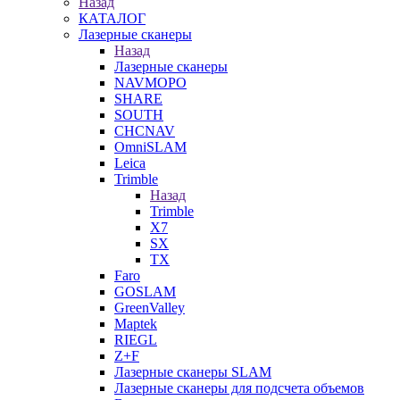
Назад
КАТАЛОГ
Лазерные сканеры
Назад
Лазерные сканеры
NAVMOPO
SHARE
SOUTH
CHCNAV
OmniSLAM
Leica
Trimble
Назад
Trimble
X7
SX
TX
Faro
GOSLAM
GreenValley
Maptek
RIEGL
Z+F
Лазерные сканеры SLAM
Лазерные сканеры для подсчета объемов