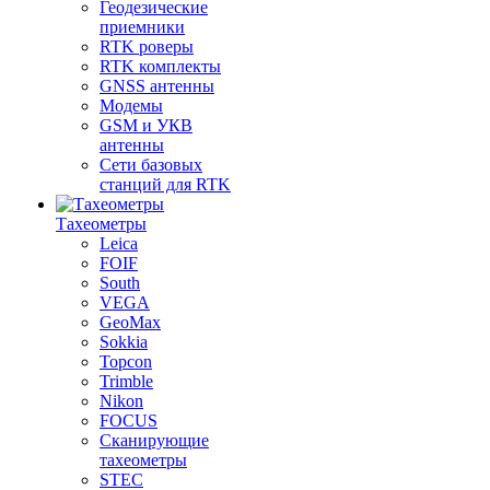
Геодезические
приемники
RTK роверы
RTK комплекты
GNSS антенны
Модемы
GSM и УКВ
антенны
Сети базовых
станций для RTK
Тахеометры
Leica
FOIF
South
VEGA
GeoMax
Sokkia
Topcon
Trimble
Nikon
FOCUS
Сканирующие
тахеометры
STEC