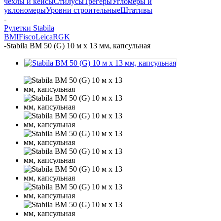
чехлы и кейсы
Стилусы
Трегеры
Угломеры и
уклономеры
Уровни строительные
Штативы
-
Рулетки Stabila
BMI
Fisco
Leica
RGK
-
Stabila BM 50 (G) 10 м x 13 мм, капсульная