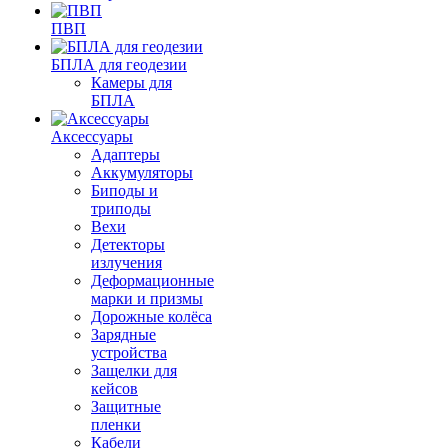
ПВП
БПЛА для геодезии
Камеры для
БПЛА
Аксессуары
Адаптеры
Аккумуляторы
Биподы и
триподы
Вехи
Детекторы
излучения
Деформационные
марки и призмы
Дорожные колёса
Зарядные
устройства
Защелки для
кейсов
Защитные
пленки
Кабели