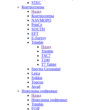
STEC
Контроллеры
Назад
Контроллеры
NAVMOPO
PrinCe
SOUTH
EFT
E-Survey
Trimble
Назад
Trimble
TSC7
T100
T7 Tablet
Spectra Geospatial
Leica
Sokkia
Topcon
Javad
Нивелиры цифровые
Назад
Нивелиры цифровые
Trimble
FOIF