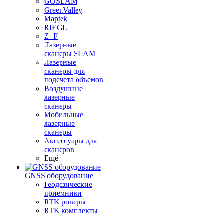
GOSLAM
GreenValley
Maptek
RIEGL
Z+F
Лазерные
сканеры SLAM
Лазерные
сканеры для
подсчета объемов
Воздушные
лазерные
сканеры
Мобильные
лазерные
сканеры
Аксессуары для
сканеров
Ещё
GNSS оборудование
Геодезические
приемники
RTK роверы
RTK комплекты