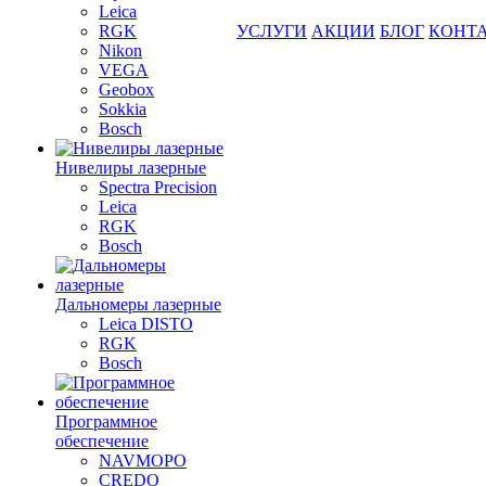
Leica
RGK
УСЛУГИ
АКЦИИ
БЛОГ
КОНТ
Nikon
VEGA
Geobox
Sokkia
Bosch
Нивелиры лазерные
Spectra Precision
Leica
RGK
Bosch
Дальномеры лазерные
Leica DISTO
RGK
Bosch
Программное
обеспечение
NAVMOPO
CREDO