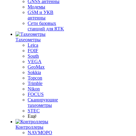
GNSS антенны
Модемы
GSM и УКВ
антенны
Сети базовых
станций для RTK
Тахеометры
Leica
FOIF
South
VEGA
GeoMax
Sokkia
Topcon
Trimble
Nikon
FOCUS
Сканирующие
тахеометры
STEC
Ещё
Контроллеры
NAVMOPO