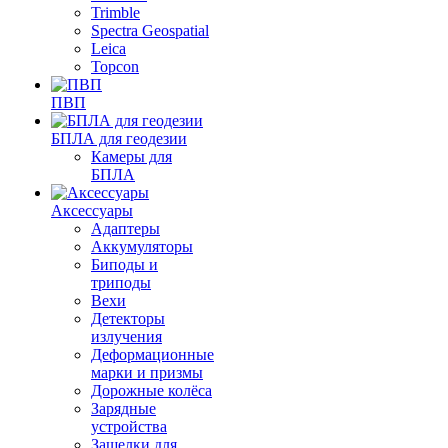
Trimble
Spectra Geospatial
Leica
Topcon
ПВП
БПЛА для геодезии
Камеры для
БПЛА
Аксессуары
Адаптеры
Аккумуляторы
Биподы и
триподы
Вехи
Детекторы
излучения
Деформационные
марки и призмы
Дорожные колёса
Зарядные
устройства
Защелки для