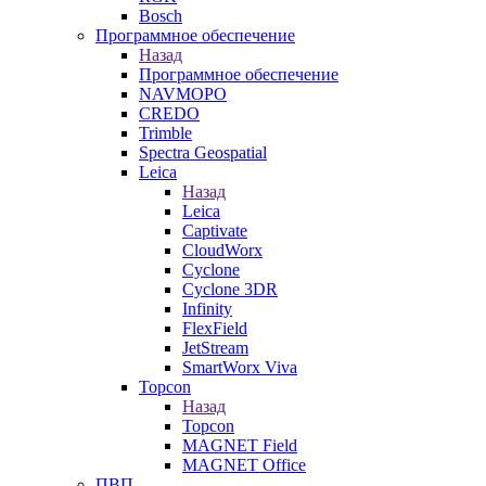
Bosch
Программное обеспечение
Назад
Программное обеспечение
NAVMOPO
CREDO
Trimble
Spectra Geospatial
Leica
Назад
Leica
Captivate
CloudWorx
Cyclone
Cyclone 3DR
Infinity
FlexField
JetStream
SmartWorx Viva
Topcon
Назад
Topcon
MAGNET Field
MAGNET Office
ПВП