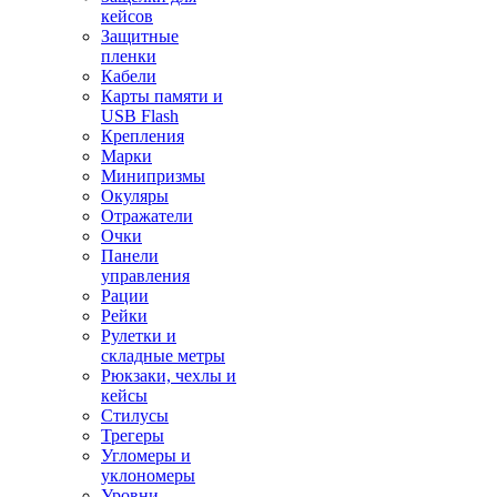
кейсов
Защитные
пленки
Кабели
Карты памяти и
USB Flash
Крепления
Марки
Минипризмы
Окуляры
Отражатели
Очки
Панели
управления
Рации
Рейки
Рулетки и
складные метры
Рюкзаки, чехлы и
кейсы
Стилусы
Трегеры
Угломеры и
уклономеры
Уровни