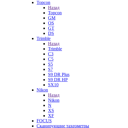
Topcon
Назад
Topcon
GM
OS
GT
DS
Trimble
Назад
Trimble
C3
C5
S5
S7
S9 DR Plus
S9 DR HP
SX10
Nikon
Назад
Nikon
N
XS
XF
FOCUS
Сканирующие тахеометры