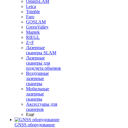
OmniSLAM
Leica
Trimble
Faro
GOSLAM
GreenValley
Maptek
RIEGL
Z+F
Лазерные
сканеры SLAM
Лазерные
сканеры для
подсчета объемов
Воздушные
лазерные
сканеры
Мобильные
лазерные
сканеры
Аксессуары для
сканеров
Ещё
GNSS оборудование