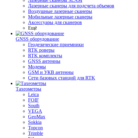
Лазерные сканеры SLAM
Лазерные сканеры для подсчета объемов
Воздушные лазерные сканеры
Мобильные лазерные сканеры
Аксессуары для сканеров
Ещё
GNSS оборудование
Геодезические приемники
RTK роверы
RTK комплекты
GNSS антенны
Модемы
GSM и УКВ антенны
Сети базовых станций для RTK
Тахеометры
Leica
FOIF
South
VEGA
GeoMax
Sokkia
Topcon
Trimble