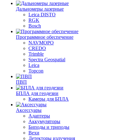
Дальномеры лазерные
Leica DISTO
RGK
Bosch
Программное обеспечение
NAVMOPO
CREDO
Trimble
Spectra Geospatial
Leica
Topcon
ПВП
БПЛА для геодезии
Камеры для БПЛА
Аксессуары
Адаптеры
Аккумуляторы
Биподы и триподы
Вехи
Детекторы излучения