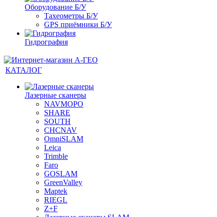
Оборудование Б/У
Тахеометры Б/У
GPS приёмники Б/У
Гидрография
КАТАЛОГ
Лазерные сканеры
NAVMOPO
SHARE
SOUTH
CHCNAV
OmniSLAM
Leica
Trimble
Faro
GOSLAM
GreenValley
Maptek
RIEGL
Z+F