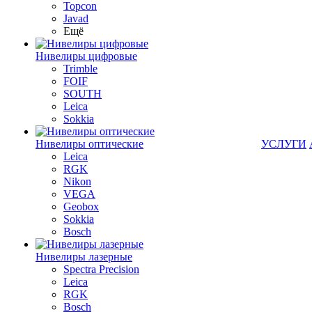
Topcon
Javad
Ещё
Нивелиры цифровые
Trimble
FOIF
SOUTH
Leica
Sokkia
Нивелиры оптические
УСЛУГИ
Leica
RGK
Nikon
VEGA
Geobox
Sokkia
Bosch
Нивелиры лазерные
Spectra Precision
Leica
RGK
Bosch