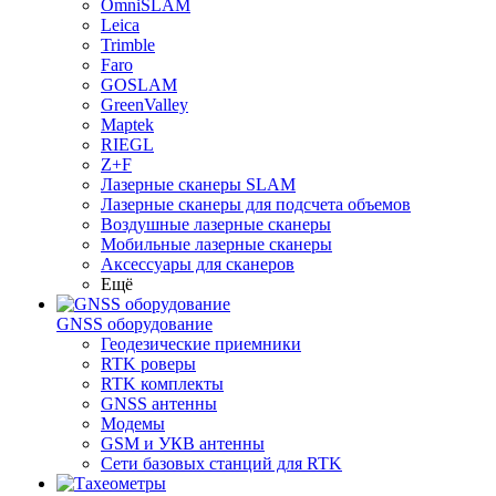
OmniSLAM
Leica
Trimble
Faro
GOSLAM
GreenValley
Maptek
RIEGL
Z+F
Лазерные сканеры SLAM
Лазерные сканеры для подсчета объемов
Воздушные лазерные сканеры
Мобильные лазерные сканеры
Аксессуары для сканеров
Ещё
GNSS оборудование
Геодезические приемники
RTK роверы
RTK комплекты
GNSS антенны
Модемы
GSM и УКВ антенны
Сети базовых станций для RTK