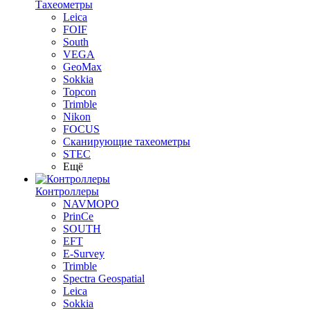
Тахеометры
Leica
FOIF
South
VEGA
GeoMax
Sokkia
Topcon
Trimble
Nikon
FOCUS
Сканирующие тахеометры
STEC
Ещё
Контроллеры
NAVMOPO
PrinCe
SOUTH
EFT
E-Survey
Trimble
Spectra Geospatial
Leica
Sokkia