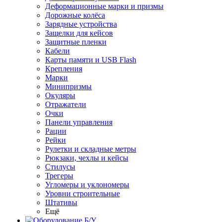
Деформационные марки и призмы
Дорожные колёса
Зарядные устройства
Защелки для кейсов
Защитные пленки
Кабели
Карты памяти и USB Flash
Крепления
Марки
Минипризмы
Окуляры
Отражатели
Очки
Панели управления
Рации
Рейки
Рулетки и складные метры
Рюкзаки, чехлы и кейсы
Стилусы
Трегеры
Угломеры и уклономеры
Уровни строительные
Штативы
Ещё