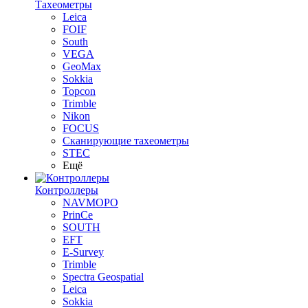
Тахеометры
Leica
FOIF
South
VEGA
GeoMax
Sokkia
Topcon
Trimble
Nikon
FOCUS
Сканирующие тахеометры
STEC
Ещё
Контроллеры
NAVMOPO
PrinCe
SOUTH
EFT
E-Survey
Trimble
Spectra Geospatial
Leica
Sokkia