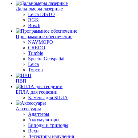
Дальномеры лазерные
Leica DISTO
RGK
Bosch
Программное обеспечение
NAVMOPO
CREDO
Trimble
Spectra Geospatial
Leica
Topcon
ПВП
БПЛА для геодезии
Камеры для БПЛА
Аксессуары
Адаптеры
Аккумуляторы
Биподы и триподы
Вехи
Детекторы излучения