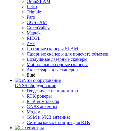
OmniSLAM
Leica
Trimble
Faro
GOSLAM
GreenValley
Maptek
RIEGL
Z+F
Лазерные сканеры SLAM
Лазерные сканеры для подсчета объемов
Воздушные лазерные сканеры
Мобильные лазерные сканеры
Аксессуары для сканеров
Ещё
GNSS оборудование
Геодезические приемники
RTK роверы
RTK комплекты
GNSS антенны
Модемы
GSM и УКВ антенны
Сети базовых станций для RTK