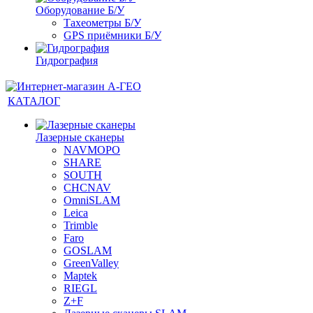
Оборудование Б/У
Тахеометры Б/У
GPS приёмники Б/У
Гидрография
КАТАЛОГ
Лазерные сканеры
NAVMOPO
SHARE
SOUTH
CHCNAV
OmniSLAM
Leica
Trimble
Faro
GOSLAM
GreenValley
Maptek
RIEGL
Z+F