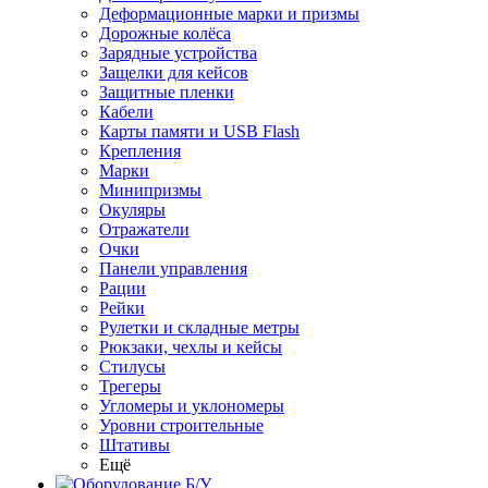
Деформационные марки и призмы
Дорожные колёса
Зарядные устройства
Защелки для кейсов
Защитные пленки
Кабели
Карты памяти и USB Flash
Крепления
Марки
Минипризмы
Окуляры
Отражатели
Очки
Панели управления
Рации
Рейки
Рулетки и складные метры
Рюкзаки, чехлы и кейсы
Стилусы
Трегеры
Угломеры и уклономеры
Уровни строительные
Штативы
Ещё