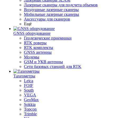
Лазерные сканеры SLAM
Лазерные сканеры для подсчета объемов
Воздушные лазерные сканеры
Мобильные лазерные сканеры
Аксессуары для сканеров
Ещё
GNSS оборудование
Геодезические приемники
RTK роверы
RTK комплекты
GNSS антенны
Модемы
GSM и УКВ антенны
Сети базовых станций для RTK
Тахеометры
Leica
FOIF
South
VEGA
GeoMax
Sokkia
Topcon
Trimble