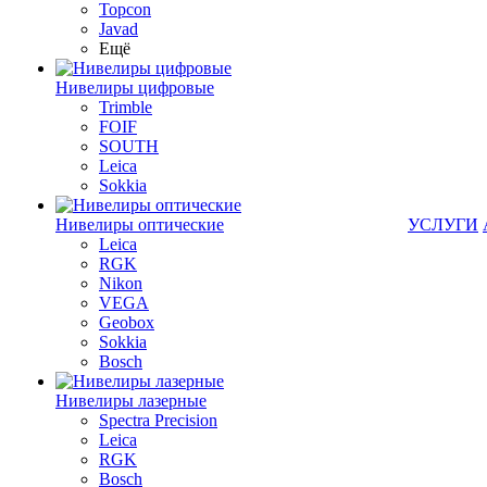
Topcon
Javad
Ещё
Нивелиры цифровые
Trimble
FOIF
SOUTH
Leica
Sokkia
Нивелиры оптические
УСЛУГИ
Leica
RGK
Nikon
VEGA
Geobox
Sokkia
Bosch
Нивелиры лазерные
Spectra Precision
Leica
RGK
Bosch