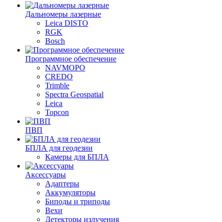
Дальномеры лазерные
Leica DISTO
RGK
Bosch
Программное обеспечение
NAVMOPO
CREDO
Trimble
Spectra Geospatial
Leica
Topcon
ПВП
БПЛА для геодезии
Камеры для БПЛА
Аксессуары
Адаптеры
Аккумуляторы
Биподы и триподы
Вехи
Детекторы излучения