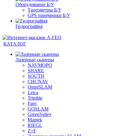
Оборудование Б/У
Тахеометры Б/У
GPS приёмники Б/У
Гидрография
КАТАЛОГ
Лазерные сканеры
NAVMOPO
SHARE
SOUTH
CHCNAV
OmniSLAM
Leica
Trimble
Faro
GOSLAM
GreenValley
Maptek
RIEGL
Z+F