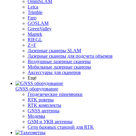
OmniSLAM
Leica
Trimble
Faro
GOSLAM
GreenValley
Maptek
RIEGL
Z+F
Лазерные сканеры SLAM
Лазерные сканеры для подсчета объемов
Воздушные лазерные сканеры
Мобильные лазерные сканеры
Аксессуары для сканеров
Ещё
GNSS оборудование
Геодезические приемники
RTK роверы
RTK комплекты
GNSS антенны
Модемы
GSM и УКВ антенны
Сети базовых станций для RTK