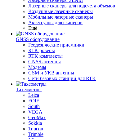
Лазерные сканеры SLAM
Лазерные сканеры для подсчета объемов
Воздушные лазерные сканеры
Мобильные лазерные сканеры
Аксессуары для сканеров
Ещё
GNSS оборудование
Геодезические приемники
RTK роверы
RTK комплекты
GNSS антенны
Модемы
GSM и УКВ антенны
Сети базовых станций для RTK
Тахеометры
Leica
FOIF
South
VEGA
GeoMax
Sokkia
Topcon
Trimble