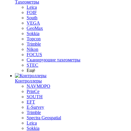
Тахеометры
Leica
FOIF
South
VEGA
GeoMax
Sokkia
Topcon
Trimble
Nikon
FOCUS
Сканирующие тахеометры
STEC
Ещё
Контроллеры
NAVMOPO
PrinCe
SOUTH
EFT
E-Survey
Trimble
Spectra Geospatial
Leica
Sokkia