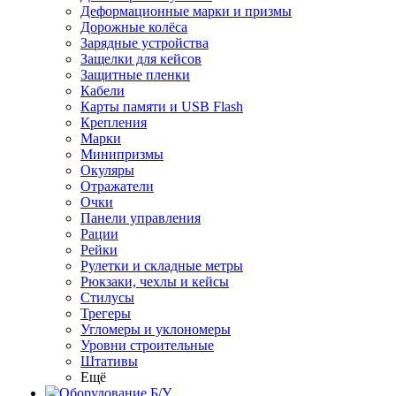
Деформационные марки и призмы
Дорожные колёса
Зарядные устройства
Защелки для кейсов
Защитные пленки
Кабели
Карты памяти и USB Flash
Крепления
Марки
Минипризмы
Окуляры
Отражатели
Очки
Панели управления
Рации
Рейки
Рулетки и складные метры
Рюкзаки, чехлы и кейсы
Стилусы
Трегеры
Угломеры и уклономеры
Уровни строительные
Штативы
Ещё