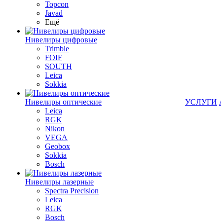
Topcon
Javad
Ещё
Нивелиры цифровые
Trimble
FOIF
SOUTH
Leica
Sokkia
Нивелиры оптические
УСЛУГИ
Leica
RGK
Nikon
VEGA
Geobox
Sokkia
Bosch
Нивелиры лазерные
Spectra Precision
Leica
RGK
Bosch