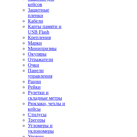
кейсов
Защитные
пленки
Кабели
Карты памяти и
USB Flash
Крепления
Марки
Минипризмы
Окуляры
Отражатели
Очки
Панели
управления
Рации
Рейки
Рулетки и
складные метры
Рюкзаки, чехлы и
кейсы
Стилусы
Трегеры
Угломеры и
уклономеры
Уровни