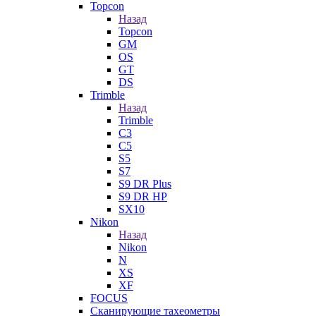
Topcon
Назад
Topcon
GM
OS
GT
DS
Trimble
Назад
Trimble
C3
C5
S5
S7
S9 DR Plus
S9 DR HP
SX10
Nikon
Назад
Nikon
N
XS
XF
FOCUS
Сканирующие тахеометры