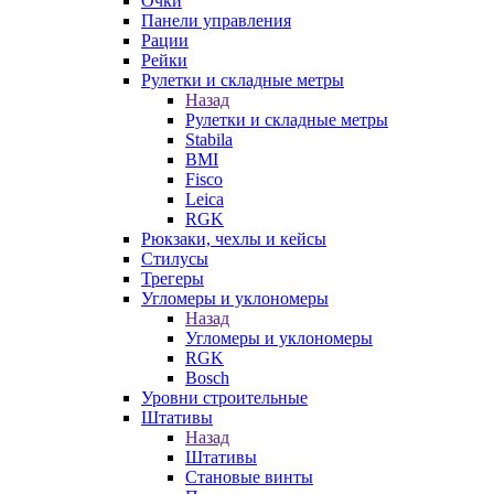
Очки
Панели управления
Рации
Рейки
Рулетки и складные метры
Назад
Рулетки и складные метры
Stabila
BMI
Fisco
Leica
RGK
Рюкзаки, чехлы и кейсы
Стилусы
Трегеры
Угломеры и уклономеры
Назад
Угломеры и уклономеры
RGK
Bosch
Уровни строительные
Штативы
Назад
Штативы
Становые винты