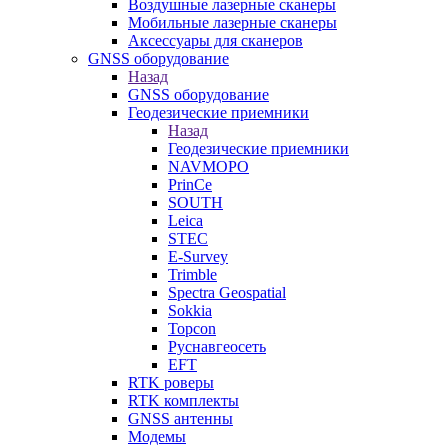
Воздушные лазерные сканеры
Мобильные лазерные сканеры
Аксессуары для сканеров
GNSS оборудование
Назад
GNSS оборудование
Геодезические приемники
Назад
Геодезические приемники
NAVMOPO
PrinCe
SOUTH
Leica
STEC
E-Survey
Trimble
Spectra Geospatial
Sokkia
Topcon
Руснавгеосеть
EFT
RTK роверы
RTK комплекты
GNSS антенны
Модемы