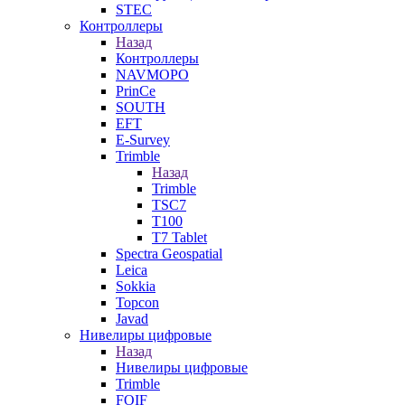
STEC
Контроллеры
Назад
Контроллеры
NAVMOPO
PrinCe
SOUTH
EFT
E-Survey
Trimble
Назад
Trimble
TSC7
T100
T7 Tablet
Spectra Geospatial
Leica
Sokkia
Topcon
Javad
Нивелиры цифровые
Назад
Нивелиры цифровые
Trimble
FOIF