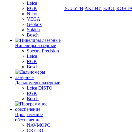
Leica
RGK
УСЛУГИ
АКЦИИ
БЛОГ
КОНТ
Nikon
VEGA
Geobox
Sokkia
Bosch
Нивелиры лазерные
Spectra Precision
Leica
RGK
Bosch
Дальномеры лазерные
Leica DISTO
RGK
Bosch
Программное
обеспечение
NAVMOPO
CREDO