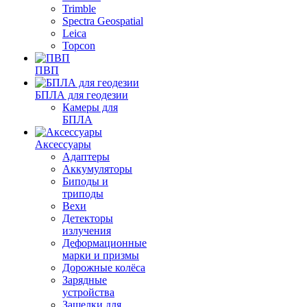
Trimble
Spectra Geospatial
Leica
Topcon
ПВП
БПЛА для геодезии
Камеры для
БПЛА
Аксессуары
Адаптеры
Аккумуляторы
Биподы и
триподы
Вехи
Детекторы
излучения
Деформационные
марки и призмы
Дорожные колёса
Зарядные
устройства
Защелки для