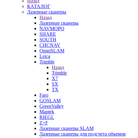
Назад
КАТАЛОГ
Лазерные сканеры
Назад
Лазерные сканеры
NAVMOPO
SHARE
SOUTH
CHCNAV
OmniSLAM
Leica
Trimble
Назад
Trimble
X7
SX
TX
Faro
GOSLAM
GreenValley
Maptek
RIEGL
Z+F
Лазерные сканеры SLAM
Лазерные сканеры для подсчета объемов