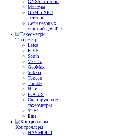
GNSS антенны
Модемы
GSM и УКВ
антенны
Сети базовых
станций для RTK
Тахеометры
Leica
FOIF
South
VEGA
GeoMax
Sokkia
Topcon
Trimble
Nikon
FOCUS
Сканирующие
тахеометры
STEC
Ещё
Контроллеры
NAVMOPO