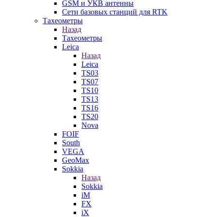
GSM и УКВ антенны
Сети базовых станций для RTK
Тахеометры
Назад
Тахеометры
Leica
Назад
Leica
TS03
TS07
TS10
TS13
TS16
TS20
Nova
FOIF
South
VEGA
GeoMax
Sokkia
Назад
Sokkia
iM
FX
iX