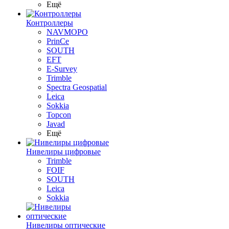
Ещё
Контроллеры
NAVMOPO
PrinCe
SOUTH
EFT
E-Survey
Trimble
Spectra Geospatial
Leica
Sokkia
Topcon
Javad
Ещё
Нивелиры цифровые
Trimble
FOIF
SOUTH
Leica
Sokkia
Нивелиры оптические