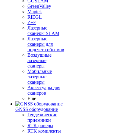
GOSLAM
GreenValley
Maptek
RIEGL
Z+F
Лазерные
сканеры SLAM
Лазерные
сканеры для
подсчета объемов
Воздушные
лазерные
сканеры
Мобильные
лазерные
сканеры
Аксессуары для
сканеров
Ещё
GNSS оборудование
Геодезические
приемники
RTK роверы
RTK комплекты