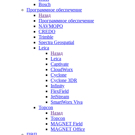
Bosch
Программное обеспечение
Назад
Программное обеспечение
NAVMOPO
CREDO
Trimble
Spectra Geospatial
Leica
Назад
Leica
Captivate
CloudWorx
Cyclone
Cyclone 3DR
Infinity
FlexField
JetStream
SmartWorx Viva
Topcon
Назад
Topcon
MAGNET Field
MAGNET Office
ПВП