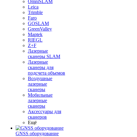
OmniSLAM
Leica
Trimble
Faro
GOSLAM
GreenValley
Maptek
RIEGL
Z+F
Лазерные
сканеры SLAM
Лазерные
сканеры для
подсчета объемов
Воздушные
лазерные
сканеры
Мобильные
лазерные
сканеры
Аксессуары для
сканеров
Ещё
GNSS оборудование