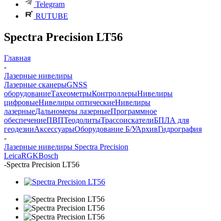
Telegram
RUTUBE
Spectra Precision LT56
Главная
-
Лазерные нивелиры
Лазерные сканеры
GNSS
оборудование
Тахеометры
Контроллеры
Нивелиры
цифровые
Нивелиры оптические
Нивелиры
лазерные
Дальномеры лазерные
Программное
обеспечение
ПВП
Теодолиты
Трассоискатели
БПЛА для
геодезии
Аксессуары
Оборудование Б/У
Архив
Гидрография
-
Лазерные нивелиры Spectra Precision
Leica
RGK
Bosch
-
Spectra Precision LT56