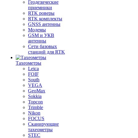
Геодезические
приемники
RTK роверы
RTK комплекты
GNSS антенны
Модемы
GSM и УКВ
антенны
Сети базовых
станций для RTK
Тахеометры
Leica
FOIF
South
VEGA
GeoMax
Sokkia
Topcon
Trimble
Nikon
FOCUS
Сканирующие
тахеометры
STEC