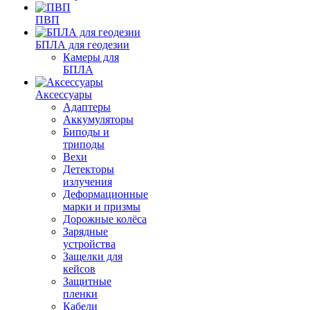
ПВП
БПЛА для геодезии
Камеры для
БПЛА
Аксессуары
Адаптеры
Аккумуляторы
Биподы и
триподы
Вехи
Детекторы
излучения
Деформационные
марки и призмы
Дорожные колёса
Зарядные
устройства
Защелки для
кейсов
Защитные
пленки
Кабели