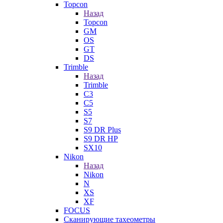
Topcon
Назад
Topcon
GM
OS
GT
DS
Trimble
Назад
Trimble
C3
C5
S5
S7
S9 DR Plus
S9 DR HP
SX10
Nikon
Назад
Nikon
N
XS
XF
FOCUS
Сканирующие тахеометры