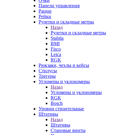
Очки
Панели управления
Рации
Рейки
Рулетки и складные метры
Назад
Рулетки и складные метры
Stabila
BMI
Fisco
Leica
RGK
Рюкзаки, чехлы и кейсы
Стилусы
Трегеры
Угломеры и уклономеры
Назад
Угломеры и уклономеры
RGK
Bosch
Уровни строительные
Штативы
Назад
Штативы
Становые винты