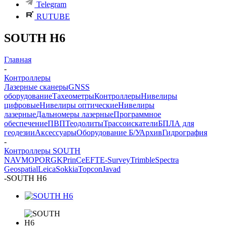
Telegram
RUTUBE
SOUTH H6
Главная
-
Контроллеры
Лазерные сканеры
GNSS
оборудование
Тахеометры
Контроллеры
Нивелиры
цифровые
Нивелиры оптические
Нивелиры
лазерные
Дальномеры лазерные
Программное
обеспечение
ПВП
Теодолиты
Трассоискатели
БПЛА для
геодезии
Аксессуары
Оборудование Б/У
Архив
Гидрография
-
Контроллеры SOUTH
NAVMOPO
RGK
PrinCe
EFT
E-Survey
Trimble
Spectra
Geospatial
Leica
Sokkia
Topcon
Javad
-
SOUTH H6