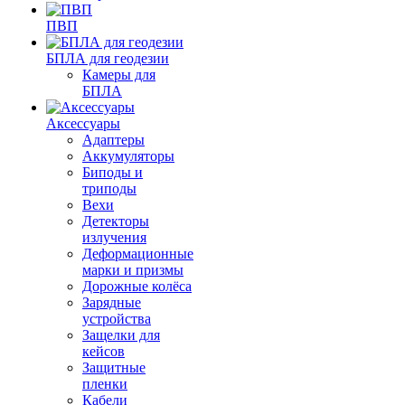
ПВП
БПЛА для геодезии
Камеры для
БПЛА
Аксессуары
Адаптеры
Аккумуляторы
Биподы и
триподы
Вехи
Детекторы
излучения
Деформационные
марки и призмы
Дорожные колёса
Зарядные
устройства
Защелки для
кейсов
Защитные
пленки
Кабели