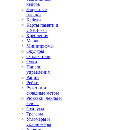
кейсов
Защитные
пленки
Кабели
Карты памяти и
USB Flash
Крепления
Марки
Минипризмы
Окуляры
Отражатели
Очки
Панели
управления
Рации
Рейки
Рулетки и
складные метры
Рюкзаки, чехлы и
кейсы
Стилусы
Трегеры
Угломеры и
уклономеры
Уровни