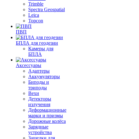
Trimble
Spectra Geospatial
Leica
Topcon
ПВП
БПЛА для геодезии
Камеры для
БПЛА
Аксессуары
Адаптеры
Аккумуляторы
Биподы и
триподы
Вехи
Детекторы
излучения
Деформационные
марки и призмы
Дорожные колёса
Зарядные
устройства
Защелки для