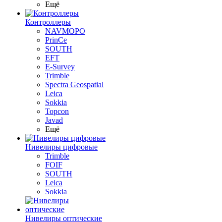
Ещё
Контроллеры
NAVMOPO
PrinCe
SOUTH
EFT
E-Survey
Trimble
Spectra Geospatial
Leica
Sokkia
Topcon
Javad
Ещё
Нивелиры цифровые
Trimble
FOIF
SOUTH
Leica
Sokkia
Нивелиры оптические