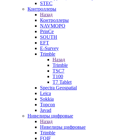
STEC
Контроллеры
Назад
Контроллеры
NAVMOPO
PrinCe
SOUTH
EFT
E-Survey
Trimble
Назад
Trimble
TSC7
T100
T7 Tablet
Spectra Geospatial
Leica
Sokkia
Topcon
Javad
Нивелиры цифровые
Назад
Нивелиры цифровые
Trimble
FOIF