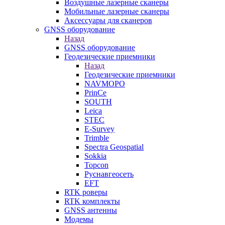
Воздушные лазерные сканеры
Мобильные лазерные сканеры
Аксессуары для сканеров
GNSS оборудование
Назад
GNSS оборудование
Геодезические приемники
Назад
Геодезические приемники
NAVMOPO
PrinCe
SOUTH
Leica
STEC
E-Survey
Trimble
Spectra Geospatial
Sokkia
Topcon
Руснавгеосеть
EFT
RTK роверы
RTK комплекты
GNSS антенны
Модемы