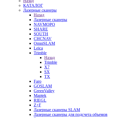
Назад
КАТАЛОГ
Лазерные сканеры
Назад
Лазерные сканеры
NAVMOPO
SHARE
SOUTH
CHCNAV
OmniSLAM
Leica
Trimble
Назад
Trimble
X7
SX
TX
Faro
GOSLAM
GreenValley
Maptek
RIEGL
Z+F
Лазерные сканеры SLAM
Лазерные сканеры для подсчета объемов