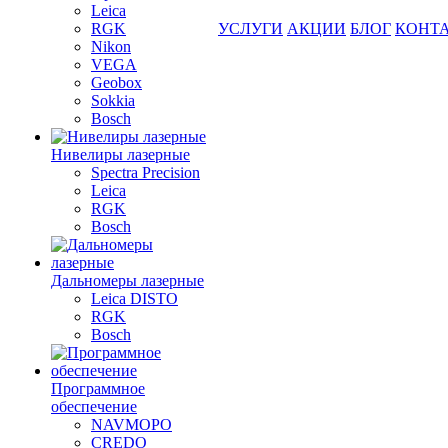
Leica
RGK
УСЛУГИ
АКЦИИ
БЛОГ
КОНТ
Nikon
VEGA
Geobox
Sokkia
Bosch
Нивелиры лазерные
Spectra Precision
Leica
RGK
Bosch
Дальномеры лазерные
Leica DISTO
RGK
Bosch
Программное
обеспечение
NAVMOPO
CREDO