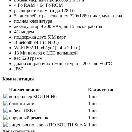
4 Гб RAM + 64 Гб ROM
расширение памяти до 128 Гб
5" дисплей, с разрешением 720х1280 пикс, мультитач
полная клавиатура
аккумулятор 9 200 мАч, до 15 часов работы
4G модем
поддержка двух SIM карт
Bluetooth v4.1 (с NFC)
Wi-Fi 802.11 a/b/g/n/ (2.4 и 5 ГГц)
13 Мп камера с LED вспышкой
вес 520 грамм
диапазон рабочих температур от -20°С до +60°С
IP67
Комплектация
Наименование
Количество
контроллер SOUTH H6
1 шт
блок питания
1 шт
кабель USB С
1 шт
наручный ремешок
1 шт
лицензия полевого ПО SOUTH SurvX
1 шт
Характеристики