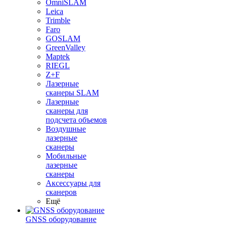
OmniSLAM
Leica
Trimble
Faro
GOSLAM
GreenValley
Maptek
RIEGL
Z+F
Лазерные
сканеры SLAM
Лазерные
сканеры для
подсчета объемов
Воздушные
лазерные
сканеры
Мобильные
лазерные
сканеры
Аксессуары для
сканеров
Ещё
GNSS оборудование