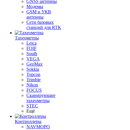
GNSS антенны
Модемы
GSM и УКВ
антенны
Сети базовых
станций для RTK
Тахеометры
Leica
FOIF
South
VEGA
GeoMax
Sokkia
Topcon
Trimble
Nikon
FOCUS
Сканирующие
тахеометры
STEC
Ещё
Контроллеры
NAVMOPO