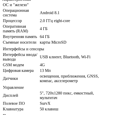
ОС и "железо"
Операционная
Android 8.1
система
Процессор
2.0 ГГц eight-core
Оперативная
4 ГБ
память (RAM)
Внутренняя память
64 ГБ
Съемные носители
карты MicroSD
Интерфейсы и сенсоры
Интерфейсы ввода/
USB клиент, Bluetooth, Wi-Fi
вывода
GSM модем
4G
Цифровая камера
13 Мп
освещения, приближения, GNSS,
Датчики
компас, акселерометр
Управление
5", 720x1280 пикс, емкостный,
Дисплей
мультитач
Полевое ПО
SurvX
Клавиатура
50 клавиш