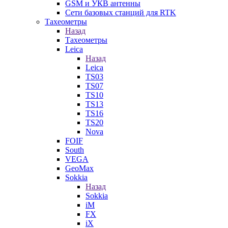
GSM и УКВ антенны
Сети базовых станций для RTK
Тахеометры
Назад
Тахеометры
Leica
Назад
Leica
TS03
TS07
TS10
TS13
TS16
TS20
Nova
FOIF
South
VEGA
GeoMax
Sokkia
Назад
Sokkia
iM
FX
iX