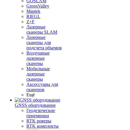
GOSLAM
GreenValley
Maptek
RIEGL
Z+F
Лазерные
сканеры SLAM
Лазерные
сканеры для
подсчета объемов
Воздушные
лазерные
сканеры
Мобильные
лазерные
сканеры
Аксессуары для
сканеров
Ещё
GNSS оборудование
Геодезические
приемники
RTK роверы
RTK комплекты