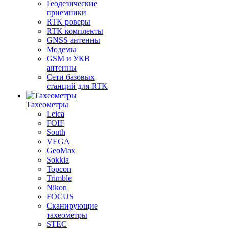
Геодезические
приемники
RTK роверы
RTK комплекты
GNSS антенны
Модемы
GSM и УКВ
антенны
Сети базовых
станций для RTK
Тахеометры
Leica
FOIF
South
VEGA
GeoMax
Sokkia
Topcon
Trimble
Nikon
FOCUS
Сканирующие
тахеометры
STEC