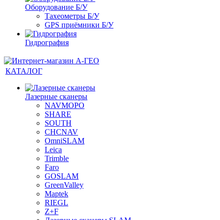
Оборудование Б/У
Тахеометры Б/У
GPS приёмники Б/У
Гидрография
КАТАЛОГ
Лазерные сканеры
NAVMOPO
SHARE
SOUTH
CHCNAV
OmniSLAM
Leica
Trimble
Faro
GOSLAM
GreenValley
Maptek
RIEGL
Z+F