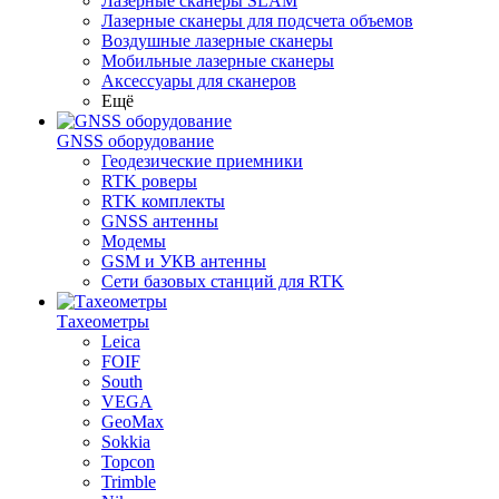
Лазерные сканеры SLAM
Лазерные сканеры для подсчета объемов
Воздушные лазерные сканеры
Мобильные лазерные сканеры
Аксессуары для сканеров
Ещё
GNSS оборудование
Геодезические приемники
RTK роверы
RTK комплекты
GNSS антенны
Модемы
GSM и УКВ антенны
Сети базовых станций для RTK
Тахеометры
Leica
FOIF
South
VEGA
GeoMax
Sokkia
Topcon
Trimble