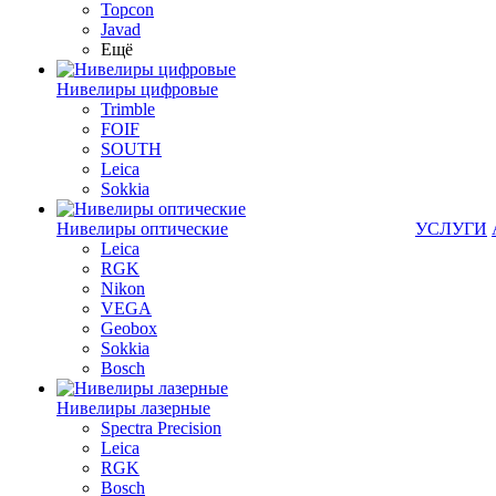
Topcon
Javad
Ещё
Нивелиры цифровые
Trimble
FOIF
SOUTH
Leica
Sokkia
Нивелиры оптические
УСЛУГИ
Leica
RGK
Nikon
VEGA
Geobox
Sokkia
Bosch
Нивелиры лазерные
Spectra Precision
Leica
RGK
Bosch