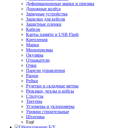
Деформационные марки и призмы
Дорожные колёса
Зарядные устройства
Защелки для кейсов
Защитные пленки
Кабели
Карты памяти и USB Flash
Крепления
Марки
Минипризмы
Окуляры
Отражатели
Очки
Панели управления
Рации
Рейки
Рулетки и складные метры
Рюкзаки, чехлы и кейсы
Стилусы
Трегеры
Угломеры и уклономеры
Уровни строительные
Штативы
Ещё