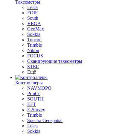
Тахеометры
Leica
FOIF
South
VEGA
GeoMax
Sokkia
Topcon
Trimble
Nikon
FOCUS
Сканирующие тахеометры
STEC
Ещё
Контроллеры
NAVMOPO
PrinCe
SOUTH
EFT
E-Survey
Trimble
Spectra Geospatial
Leica
Sokkia