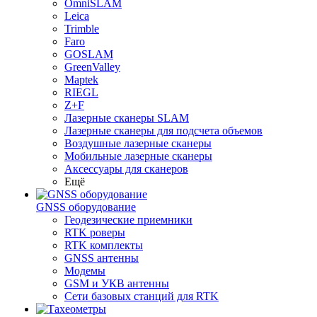
OmniSLAM
Leica
Trimble
Faro
GOSLAM
GreenValley
Maptek
RIEGL
Z+F
Лазерные сканеры SLAM
Лазерные сканеры для подсчета объемов
Воздушные лазерные сканеры
Мобильные лазерные сканеры
Аксессуары для сканеров
Ещё
GNSS оборудование
Геодезические приемники
RTK роверы
RTK комплекты
GNSS антенны
Модемы
GSM и УКВ антенны
Сети базовых станций для RTK