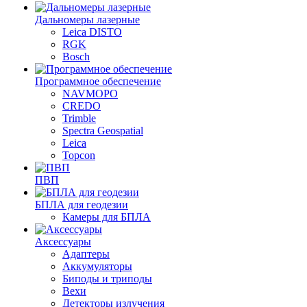
Дальномеры лазерные
Leica DISTO
RGK
Bosch
Программное обеспечение
NAVMOPO
CREDO
Trimble
Spectra Geospatial
Leica
Topcon
ПВП
БПЛА для геодезии
Камеры для БПЛА
Аксессуары
Адаптеры
Аккумуляторы
Биподы и триподы
Вехи
Детекторы излучения