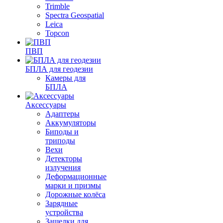
Trimble
Spectra Geospatial
Leica
Topcon
ПВП
БПЛА для геодезии
Камеры для
БПЛА
Аксессуары
Адаптеры
Аккумуляторы
Биподы и
триподы
Вехи
Детекторы
излучения
Деформационные
марки и призмы
Дорожные колёса
Зарядные
устройства
Защелки для