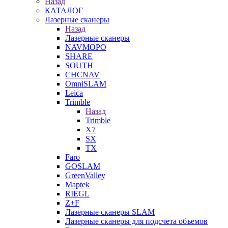
Назад
КАТАЛОГ
Лазерные сканеры
Назад
Лазерные сканеры
NAVMOPO
SHARE
SOUTH
CHCNAV
OmniSLAM
Leica
Trimble
Назад
Trimble
X7
SX
TX
Faro
GOSLAM
GreenValley
Maptek
RIEGL
Z+F
Лазерные сканеры SLAM
Лазерные сканеры для подсчета объемов