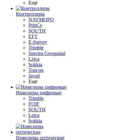
Ещё
Контроллеры
NAVMOPO
PrinCe
SOUTH
EFT
E-Survey
Trimble
Spectra Geospatial
Leica
Sokkia
Topcon
Javad
Ещё
Нивелиры цифровые
Trimble
FOIF
SOUTH
Leica
Sokkia
Нивелиры оптические