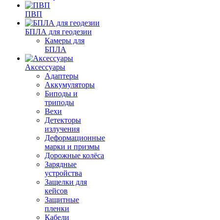
ПВП
БПЛА для геодезии
Камеры для
БПЛА
Аксессуары
Адаптеры
Аккумуляторы
Биподы и
триподы
Вехи
Детекторы
излучения
Деформационные
марки и призмы
Дорожные колёса
Зарядные
устройства
Защелки для
кейсов
Защитные
пленки
Кабели