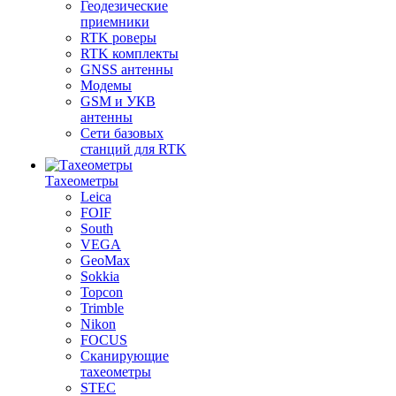
Геодезические
приемники
RTK роверы
RTK комплекты
GNSS антенны
Модемы
GSM и УКВ
антенны
Сети базовых
станций для RTK
Тахеометры
Leica
FOIF
South
VEGA
GeoMax
Sokkia
Topcon
Trimble
Nikon
FOCUS
Сканирующие
тахеометры
STEC