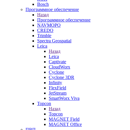
Bosch
Программное обеспечение
Назад
Программное обеспечение
NAVMOPO
CREDO
Trimble
Spectra Geospatial
Leica
Назад
Leica
Captivate
CloudWorx
Cyclone
Cyclone 3DR
Infinity
FlexField
JetStream
SmartWorx Viva
Topcon
Назад
Topcon
MAGNET Field
MAGNET Office
ПВП