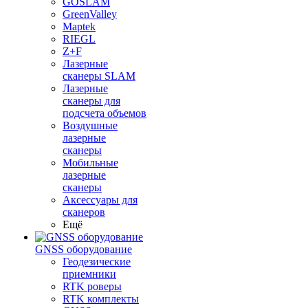
GOSLAM
GreenValley
Maptek
RIEGL
Z+F
Лазерные
сканеры SLAM
Лазерные
сканеры для
подсчета объемов
Воздушные
лазерные
сканеры
Мобильные
лазерные
сканеры
Аксессуары для
сканеров
Ещё
GNSS оборудование
Геодезические
приемники
RTK роверы
RTK комплекты