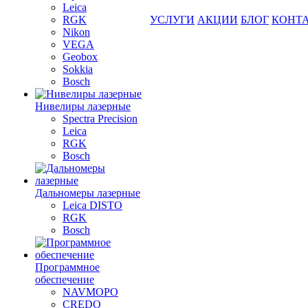
Leica
RGK
УСЛУГИ
АКЦИИ
БЛОГ
КОНТ
Nikon
VEGA
Geobox
Sokkia
Bosch
Нивелиры лазерные
Spectra Precision
Leica
RGK
Bosch
Дальномеры лазерные
Leica DISTO
RGK
Bosch
Программное
обеспечение
NAVMOPO
CREDO