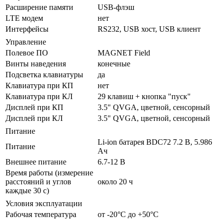
Расширение памяти
USB-флэш
LTE модем
нет
Интерфейсы
RS232, USB хост, USB клиент
Управление
Полевое ПО
MAGNET Field
Винты наведения
конечные
Подсветка клавиатуры
да
Клавиатура при КП
нет
Клавиатура при КЛ
29 клавиш + кнопка "пуск"
Дисплей при КП
3.5" QVGA, цветной, сенсорный
Дисплей при КЛ
3.5" QVGA, цветной, сенсорный
Питание
Li-ion батарея BDC72 7.2 В, 5.986
Питание
Ач
Внешнее питание
6.7-12 В
Время работы (измерение
расстояний и углов
около 20 ч
каждые 30 с)
Условия эксплуатации
Рабочая температура
от -20°С до +50°С