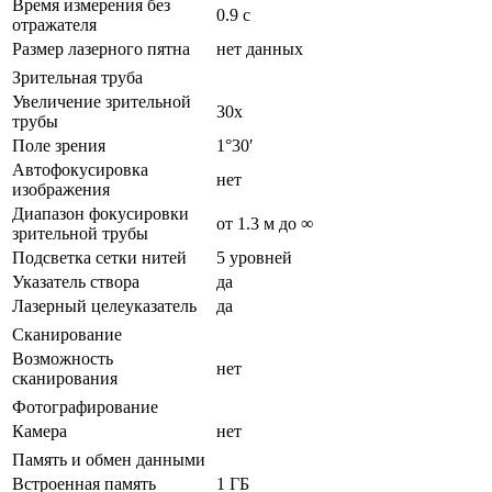
Время измерения без
0.9 с
отражателя
Размер лазерного пятна
нет данных
Зрительная труба
Увеличение зрительной
30x
трубы
Поле зрения
1°30′
Автофокусировка
нет
изображения
Диапазон фокусировки
от 1.3 м до ∞
зрительной трубы
Подсветка сетки нитей
5 уровней
Указатель створа
да
Лазерный целеуказатель
да
Сканирование
Возможность
нет
сканирования
Фотографирование
Камера
нет
Память и обмен данными
Встроенная память
1 ГБ