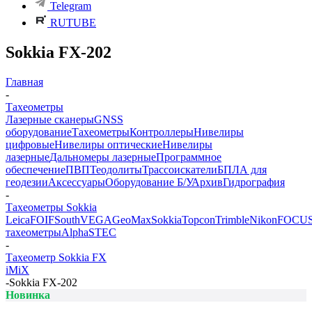
Telegram
RUTUBE
Sokkia FX-202
Главная
-
Тахеометры
Лазерные сканеры
GNSS
оборудование
Тахеометры
Контроллеры
Нивелиры
цифровые
Нивелиры оптические
Нивелиры
лазерные
Дальномеры лазерные
Программное
обеспечение
ПВП
Теодолиты
Трассоискатели
БПЛА для
геодезии
Аксессуары
Оборудование Б/У
Архив
Гидрография
-
Тахеометры Sokkia
Leica
FOIF
South
VEGA
GeoMax
Sokkia
Topcon
Trimble
Nikon
FOCU
тахеометры
Alpha
STEC
-
Тахеометр Sokkia FX
iM
iX
-
Sokkia FX-202
Новинка