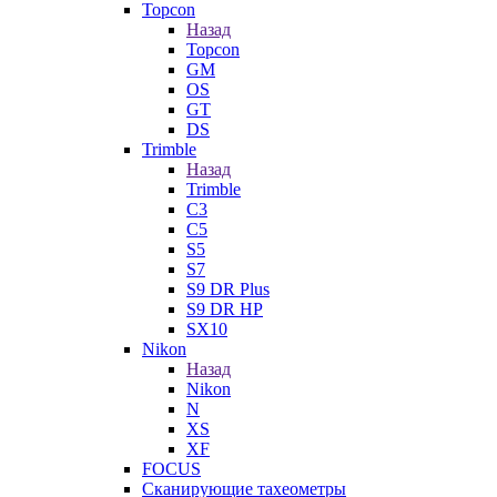
Topcon
Назад
Topcon
GM
OS
GT
DS
Trimble
Назад
Trimble
C3
C5
S5
S7
S9 DR Plus
S9 DR HP
SX10
Nikon
Назад
Nikon
N
XS
XF
FOCUS
Сканирующие тахеометры