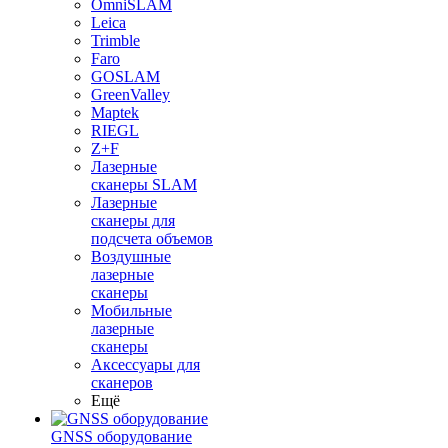
OmniSLAM
Leica
Trimble
Faro
GOSLAM
GreenValley
Maptek
RIEGL
Z+F
Лазерные
сканеры SLAM
Лазерные
сканеры для
подсчета объемов
Воздушные
лазерные
сканеры
Мобильные
лазерные
сканеры
Аксессуары для
сканеров
Ещё
GNSS оборудование