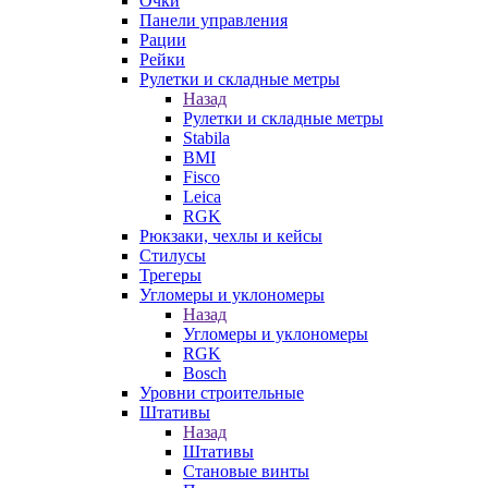
Очки
Панели управления
Рации
Рейки
Рулетки и складные метры
Назад
Рулетки и складные метры
Stabila
BMI
Fisco
Leica
RGK
Рюкзаки, чехлы и кейсы
Стилусы
Трегеры
Угломеры и уклономеры
Назад
Угломеры и уклономеры
RGK
Bosch
Уровни строительные
Штативы
Назад
Штативы
Становые винты