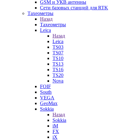
GSM и УКВ антенны
Сети базовых станций для RTK
Тахеометры
Назад
Тахеометры
Leica
Назад
Leica
TS03
TS07
TS10
TS13
TS16
TS20
Nova
FOIF
South
VEGA
GeoMax
Sokkia
Назад
Sokkia
iM
FX
iX