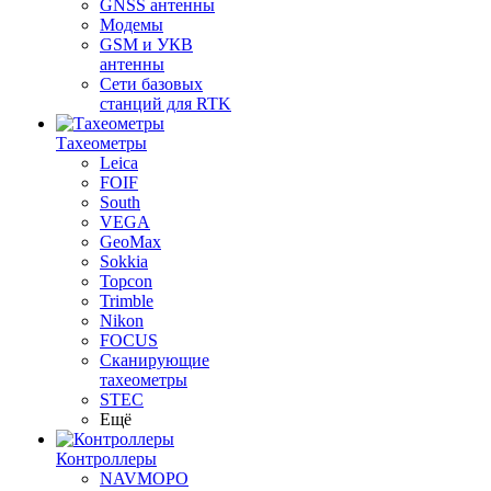
GNSS антенны
Модемы
GSM и УКВ
антенны
Сети базовых
станций для RTK
Тахеометры
Leica
FOIF
South
VEGA
GeoMax
Sokkia
Topcon
Trimble
Nikon
FOCUS
Сканирующие
тахеометры
STEC
Ещё
Контроллеры
NAVMOPO