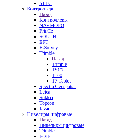
STEC
Контроллеры
Назад
Контроллеры
NAVMOPO
PrinCe
SOUTH
EFT
E-Survey
Trimble
Назад
Trimble
TSC7
T100
T7 Tablet
Spectra Geospatial
Leica
Sokkia
Topcon
Javad
Нивелиры цифровые
Назад
Нивелиры цифровые
Trimble
FOIF