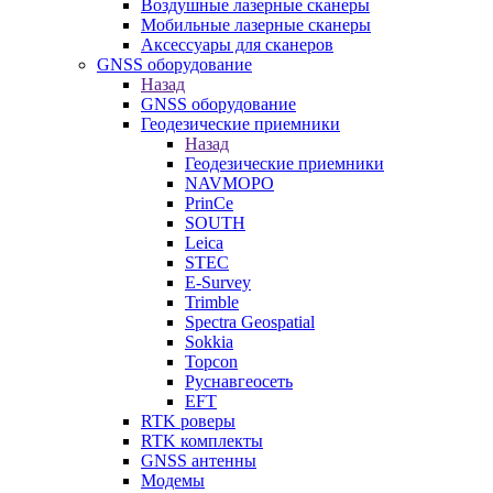
Воздушные лазерные сканеры
Мобильные лазерные сканеры
Аксессуары для сканеров
GNSS оборудование
Назад
GNSS оборудование
Геодезические приемники
Назад
Геодезические приемники
NAVMOPO
PrinCe
SOUTH
Leica
STEC
E-Survey
Trimble
Spectra Geospatial
Sokkia
Topcon
Руснавгеосеть
EFT
RTK роверы
RTK комплекты
GNSS антенны
Модемы