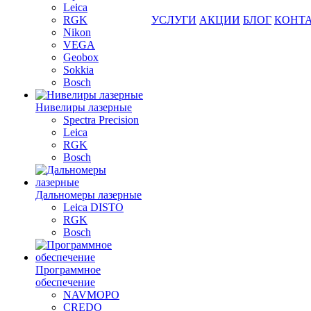
Leica
RGK
УСЛУГИ
АКЦИИ
БЛОГ
КОНТ
Nikon
VEGA
Geobox
Sokkia
Bosch
Нивелиры лазерные
Spectra Precision
Leica
RGK
Bosch
Дальномеры лазерные
Leica DISTO
RGK
Bosch
Программное
обеспечение
NAVMOPO
CREDO