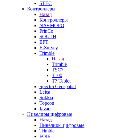
STEC
Контроллеры
Назад
Контроллеры
NAVMOPO
PrinCe
SOUTH
EFT
E-Survey
Trimble
Назад
Trimble
TSC7
T100
T7 Tablet
Spectra Geospatial
Leica
Sokkia
Topcon
Javad
Нивелиры цифровые
Назад
Нивелиры цифровые
Trimble
FOIF