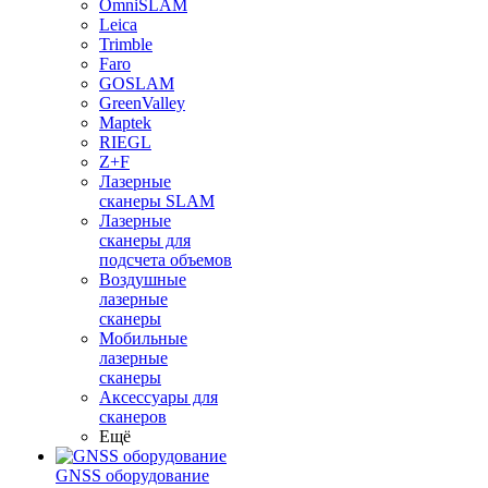
OmniSLAM
Leica
Trimble
Faro
GOSLAM
GreenValley
Maptek
RIEGL
Z+F
Лазерные
сканеры SLAM
Лазерные
сканеры для
подсчета объемов
Воздушные
лазерные
сканеры
Мобильные
лазерные
сканеры
Аксессуары для
сканеров
Ещё
GNSS оборудование