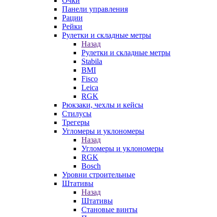
Очки
Панели управления
Рации
Рейки
Рулетки и складные метры
Назад
Рулетки и складные метры
Stabila
BMI
Fisco
Leica
RGK
Рюкзаки, чехлы и кейсы
Стилусы
Трегеры
Угломеры и уклономеры
Назад
Угломеры и уклономеры
RGK
Bosch
Уровни строительные
Штативы
Назад
Штативы
Становые винты