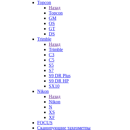
Topcon
Назад
Topcon
GM
OS
GT
DS
Trimble
Назад
Trimble
C3
C5
S5
S7
S9 DR Plus
S9 DR HP
SX10
Nikon
Назад
Nikon
N
XS
XF
FOCUS
Сканирующие тахеометры