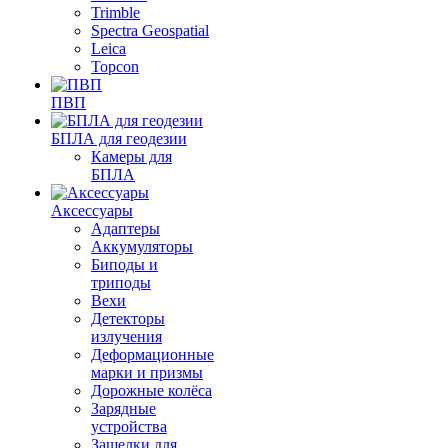
Trimble
Spectra Geospatial
Leica
Topcon
ПВП
БПЛА для геодезии
Камеры для
БПЛА
Аксессуары
Адаптеры
Аккумуляторы
Биподы и
триподы
Вехи
Детекторы
излучения
Деформационные
марки и призмы
Дорожные колёса
Зарядные
устройства
Защелки для