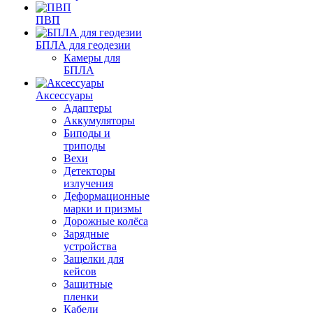
ПВП
БПЛА для геодезии
Камеры для
БПЛА
Аксессуары
Адаптеры
Аккумуляторы
Биподы и
триподы
Вехи
Детекторы
излучения
Деформационные
марки и призмы
Дорожные колёса
Зарядные
устройства
Защелки для
кейсов
Защитные
пленки
Кабели