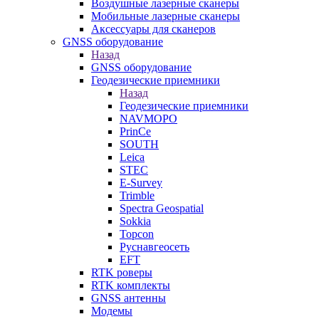
Воздушные лазерные сканеры
Мобильные лазерные сканеры
Аксессуары для сканеров
GNSS оборудование
Назад
GNSS оборудование
Геодезические приемники
Назад
Геодезические приемники
NAVMOPO
PrinCe
SOUTH
Leica
STEC
E-Survey
Trimble
Spectra Geospatial
Sokkia
Topcon
Руснавгеосеть
EFT
RTK роверы
RTK комплекты
GNSS антенны
Модемы