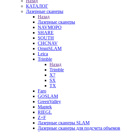
Назад
КАТАЛОГ
Лазерные сканеры
Назад
Лазерные сканеры
NAVMOPO
SHARE
SOUTH
CHCNAV
OmniSLAM
Leica
Trimble
Назад
Trimble
X7
SX
TX
Faro
GOSLAM
GreenValley
Maptek
RIEGL
Z+F
Лазерные сканеры SLAM
Лазерные сканеры для подсчета объемов