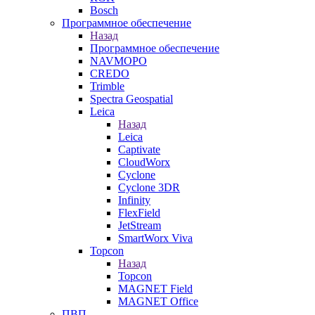
Bosch
Программное обеспечение
Назад
Программное обеспечение
NAVMOPO
CREDO
Trimble
Spectra Geospatial
Leica
Назад
Leica
Captivate
CloudWorx
Cyclone
Cyclone 3DR
Infinity
FlexField
JetStream
SmartWorx Viva
Topcon
Назад
Topcon
MAGNET Field
MAGNET Office
ПВП