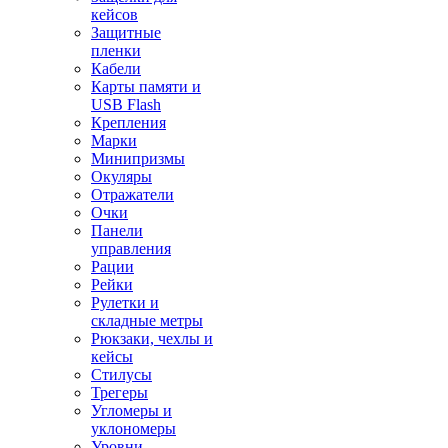
кейсов
Защитные
пленки
Кабели
Карты памяти и
USB Flash
Крепления
Марки
Минипризмы
Окуляры
Отражатели
Очки
Панели
управления
Рации
Рейки
Рулетки и
складные метры
Рюкзаки, чехлы и
кейсы
Стилусы
Трегеры
Угломеры и
уклономеры
Уровни