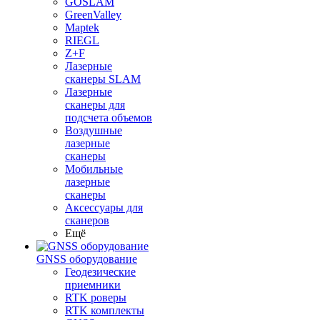
GOSLAM
GreenValley
Maptek
RIEGL
Z+F
Лазерные
сканеры SLAM
Лазерные
сканеры для
подсчета объемов
Воздушные
лазерные
сканеры
Мобильные
лазерные
сканеры
Аксессуары для
сканеров
Ещё
GNSS оборудование
Геодезические
приемники
RTK роверы
RTK комплекты