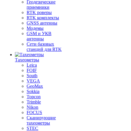
Геодезические
приемники
RTK роверы
RTK комплекты
GNSS антенны
Модемы
GSM и УКВ
антенны
Сети базовых
станций для RTK
Тахеометры
Leica
FOIF
South
VEGA
GeoMax
Sokkia
Topcon
Trimble
Nikon
FOCUS
Сканирующие
тахеометры
STEC