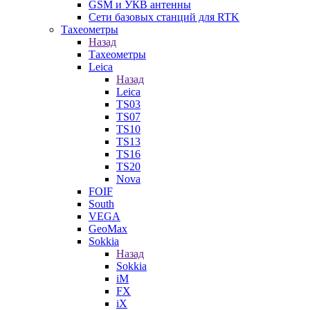
GSM и УКВ антенны
Сети базовых станций для RTK
Тахеометры
Назад
Тахеометры
Leica
Назад
Leica
TS03
TS07
TS10
TS13
TS16
TS20
Nova
FOIF
South
VEGA
GeoMax
Sokkia
Назад
Sokkia
iM
FX
iX