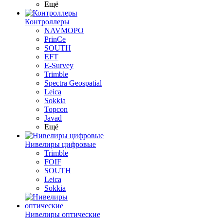
Ещё
Контроллеры
NAVMOPO
PrinCe
SOUTH
EFT
E-Survey
Trimble
Spectra Geospatial
Leica
Sokkia
Topcon
Javad
Ещё
Нивелиры цифровые
Trimble
FOIF
SOUTH
Leica
Sokkia
Нивелиры оптические