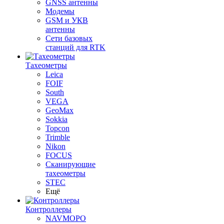
GNSS антенны
Модемы
GSM и УКВ
антенны
Сети базовых
станций для RTK
Тахеометры
Leica
FOIF
South
VEGA
GeoMax
Sokkia
Topcon
Trimble
Nikon
FOCUS
Сканирующие
тахеометры
STEC
Ещё
Контроллеры
NAVMOPO