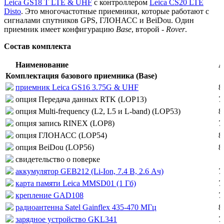
Leica GS18 T LTE & UHF
c контроллером
Leica CS20 LTE
Disto
. Это многочастотные приемники, которые работают с
сигналами спутников GPS, ГЛОНАСС и BeiDou. Один
приемник имеет конфигурацию
Base
, второй -
Rover
.
Состав комплекта
Наименование
А
Комплектация базового приемника (Base)
приемник Leica GS16 3.75G & UHF
8
опция Передача данных RTK (LOP13)
7
опция Multi-frequency (L2, L5 и L-band) (LOP53)
8
опция запись RINEX (LOP8)
7
опция ГЛОНАСС (LOP54)
8
опция BeiDou (LOP56)
8
свидетельство о поверке
аккумулятор GEB212 (Li-Ion, 7.4 В, 2.6 Ач)
7
карта памяти Leica MMSD01 (1 Гб)
7
крепление GAD108
7
радиоантенна Satel Gainflex 435-470 МГц
8
зарядное устройство GKL341
7