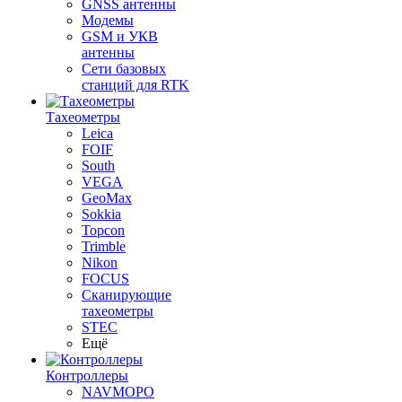
GNSS антенны
Модемы
GSM и УКВ
антенны
Сети базовых
станций для RTK
Тахеометры
Leica
FOIF
South
VEGA
GeoMax
Sokkia
Topcon
Trimble
Nikon
FOCUS
Сканирующие
тахеометры
STEC
Ещё
Контроллеры
NAVMOPO