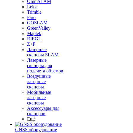
OmniSLAM
Leica
Trimble
Faro
GOSLAM
GreenValley
Maptek
RIEGL
Z+F
Лазерные
сканеры SLAM
Лазерные
сканеры для
подсчета объемов
Воздушные
лазерные
сканеры
Мобильные
лазерные
сканеры
Аксессуары для
сканеров
Ещё
GNSS оборудование