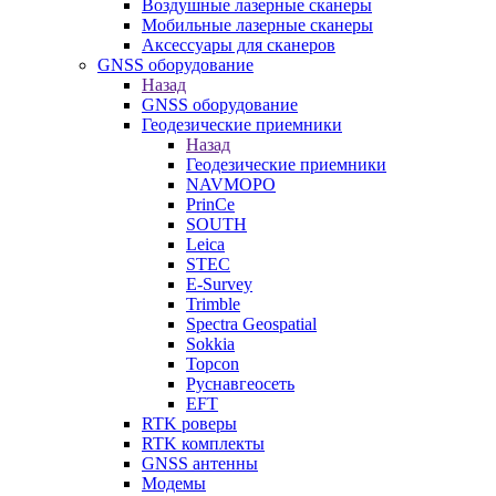
Воздушные лазерные сканеры
Мобильные лазерные сканеры
Аксессуары для сканеров
GNSS оборудование
Назад
GNSS оборудование
Геодезические приемники
Назад
Геодезические приемники
NAVMOPO
PrinCe
SOUTH
Leica
STEC
E-Survey
Trimble
Spectra Geospatial
Sokkia
Topcon
Руснавгеосеть
EFT
RTK роверы
RTK комплекты
GNSS антенны
Модемы