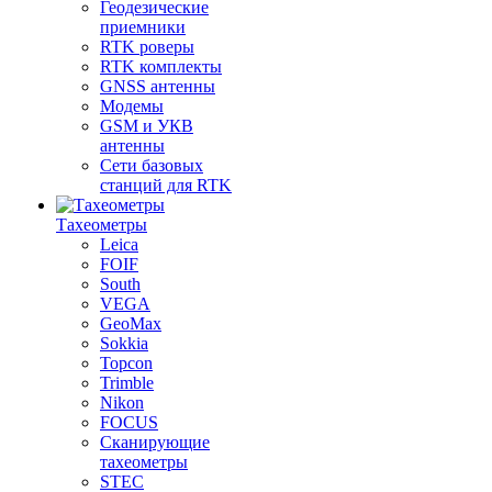
Геодезические
приемники
RTK роверы
RTK комплекты
GNSS антенны
Модемы
GSM и УКВ
антенны
Сети базовых
станций для RTK
Тахеометры
Leica
FOIF
South
VEGA
GeoMax
Sokkia
Topcon
Trimble
Nikon
FOCUS
Сканирующие
тахеометры
STEC