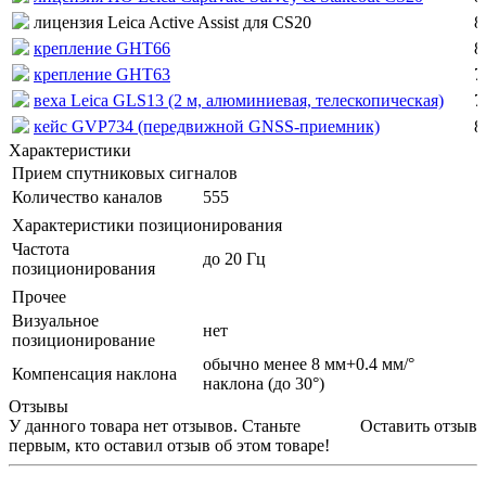
лицензия Leica Active Assist для CS20
8
крепление GHT66
8
крепление GHT63
7
веха Leica GLS13 (2 м, алюминиевая, телескопическая)
7
кейс GVP734 (передвижной GNSS-приемник)
8
Характеристики
Прием спутниковых сигналов
Количество каналов
555
Характеристики позиционирования
Частота
до 20 Гц
позиционирования
Прочее
Визуальное
нет
позиционирование
обычно менее 8 мм+0.4 мм/°
Компенсация наклона
наклона (до 30°)
Отзывы
У данного товара нет отзывов. Станьте
Оставить отзыв
первым, кто оставил отзыв об этом товаре!