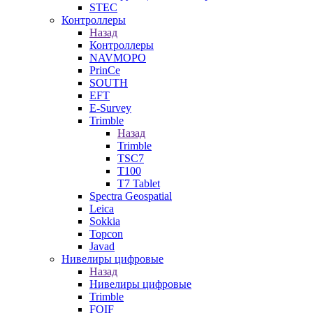
STEC
Контроллеры
Назад
Контроллеры
NAVMOPO
PrinCe
SOUTH
EFT
E-Survey
Trimble
Назад
Trimble
TSC7
T100
T7 Tablet
Spectra Geospatial
Leica
Sokkia
Topcon
Javad
Нивелиры цифровые
Назад
Нивелиры цифровые
Trimble
FOIF