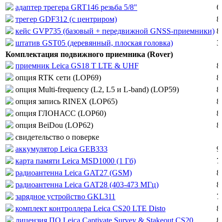
адаптер трегера GRT146 резьба 5/8"
6
трегер GDF312 (с центриром)
8
кейс GVP735 (базовый + передвижной GNSS-приемники)
8
штатив GST05 (деревянный, плоская головка)
3
Комплектация подвижного приемника (Rover)
приемник Leica GS18 T LTE & UHF
8
опция RTK сети (LOP69)
8
опция Multi-frequency (L2, L5 и L-band) (LOP59)
8
опция запись RINEX (LOP65)
8
опция ГЛОНАСС (LOP60)
8
опция BeiDou (LOP62)
8
свидетельство о поверке
аккумулятор Leica GEB333
9
карта памяти Leica MSD1000 (1 Гб)
7
радиоантенна Leica GAT27 (GSM)
8
радиоантенна Leica GAT28 (403-473 МГц)
8
зарядное устройство GKL311
7
комплект контроллера Leica CS20 LTE Disto
8
лицензия ПО Leica Captivate Survey & Stakeout CS20
8