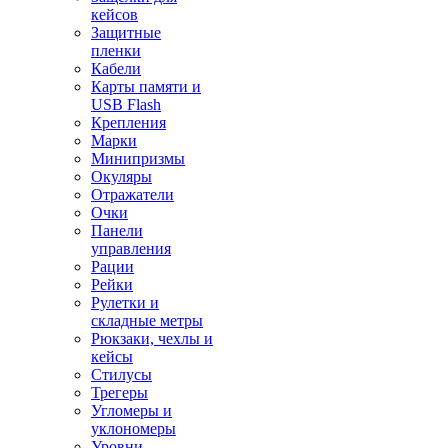
кейсов
Защитные
пленки
Кабели
Карты памяти и
USB Flash
Крепления
Марки
Минипризмы
Окуляры
Отражатели
Очки
Панели
управления
Рации
Рейки
Рулетки и
складные метры
Рюкзаки, чехлы и
кейсы
Стилусы
Трегеры
Угломеры и
уклономеры
Уровни