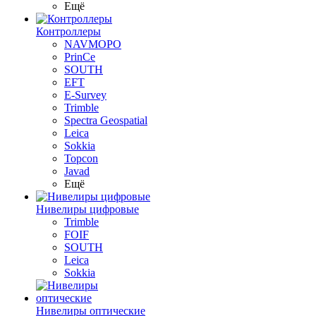
Ещё
Контроллеры
NAVMOPO
PrinCe
SOUTH
EFT
E-Survey
Trimble
Spectra Geospatial
Leica
Sokkia
Topcon
Javad
Ещё
Нивелиры цифровые
Trimble
FOIF
SOUTH
Leica
Sokkia
Нивелиры оптические