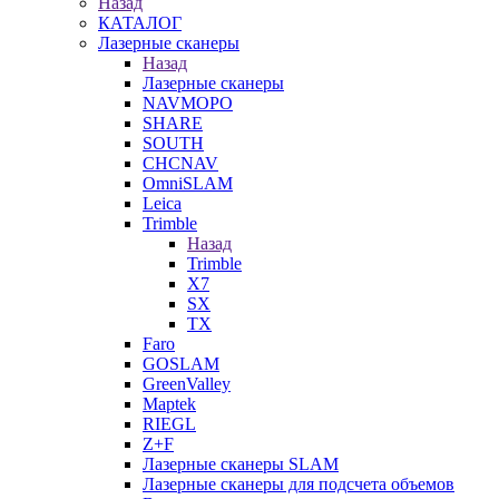
Назад
КАТАЛОГ
Лазерные сканеры
Назад
Лазерные сканеры
NAVMOPO
SHARE
SOUTH
CHCNAV
OmniSLAM
Leica
Trimble
Назад
Trimble
X7
SX
TX
Faro
GOSLAM
GreenValley
Maptek
RIEGL
Z+F
Лазерные сканеры SLAM
Лазерные сканеры для подсчета объемов