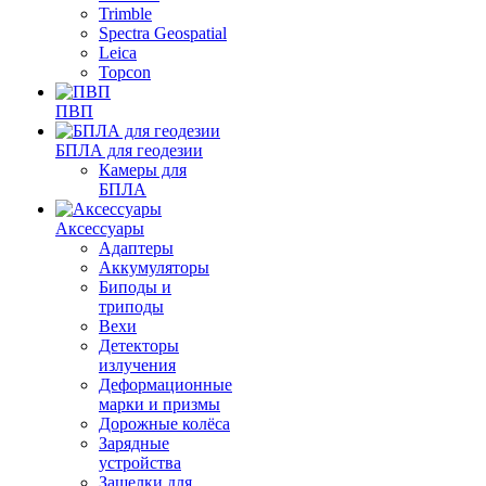
Trimble
Spectra Geospatial
Leica
Topcon
ПВП
БПЛА для геодезии
Камеры для
БПЛА
Аксессуары
Адаптеры
Аккумуляторы
Биподы и
триподы
Вехи
Детекторы
излучения
Деформационные
марки и призмы
Дорожные колёса
Зарядные
устройства
Защелки для