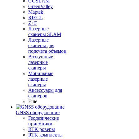
GOSLAM
GreenValley
Maptek
RIEGL
Z+F
Лазерные
сканеры SLAM
Лазерные
сканеры для
подсчета объемов
Воздушные
лазерные
сканеры
Мобильные
лазерные
сканеры
Аксессуары для
сканеров
Ещё
GNSS оборудование
Геодезические
приемники
RTK роверы
RTK комплекты