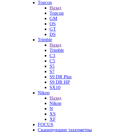
Topcon
Назад
Topcon
GM
OS
GT
DS
Trimble
Назад
Trimble
C3
C5
S5
S7
S9 DR Plus
S9 DR HP
SX10
Nikon
Назад
Nikon
N
XS
XF
FOCUS
Сканирующие тахеометры