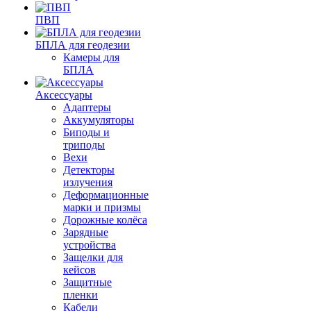
ПВП
БПЛА для геодезии
Камеры для
БПЛА
Аксессуары
Адаптеры
Аккумуляторы
Биподы и
триподы
Вехи
Детекторы
излучения
Деформационные
марки и призмы
Дорожные колёса
Зарядные
устройства
Защелки для
кейсов
Защитные
пленки
Кабели