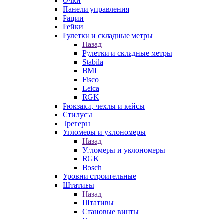
Очки
Панели управления
Рации
Рейки
Рулетки и складные метры
Назад
Рулетки и складные метры
Stabila
BMI
Fisco
Leica
RGK
Рюкзаки, чехлы и кейсы
Стилусы
Трегеры
Угломеры и уклономеры
Назад
Угломеры и уклономеры
RGK
Bosch
Уровни строительные
Штативы
Назад
Штативы
Становые винты