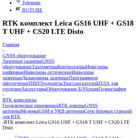
Telegram
RUTUBE
RTK комплект Leica GS16 UHF + GS18
T UHF + CS20 LTE Disto
Главная
-
GNSS оборудование
Лазерные сканеры
GNSS
оборудование
Тахеометры
Контроллеры
Нивелиры
цифровые
Нивелиры оптические
Нивелиры
лазерные
Дальномеры лазерные
Программное
обеспечение
ПВП
Теодолиты
Трассоискатели
БПЛА для
геодезии
Аксессуары
Оборудование Б/У
Архив
Гидрография
-
RTK комплекты
Геодезические приемники
RTK роверы
GNSS
антенны
Модемы
GSM и УКВ антенны
Сети базовых станций
для RTK
-
RTK комплект Leica GS16 UHF + GS18 T UHF + CS20 LTE
Disto