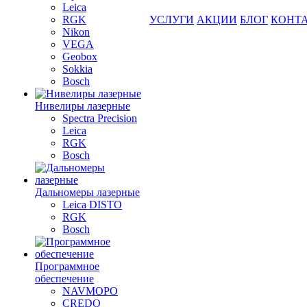
Leica
RGK
УСЛУГИ
АКЦИИ
БЛОГ
КОНТ
Nikon
VEGA
Geobox
Sokkia
Bosch
Нивелиры лазерные
Spectra Precision
Leica
RGK
Bosch
Дальномеры лазерные
Leica DISTO
RGK
Bosch
Программное
обеспечение
NAVMOPO
CREDO