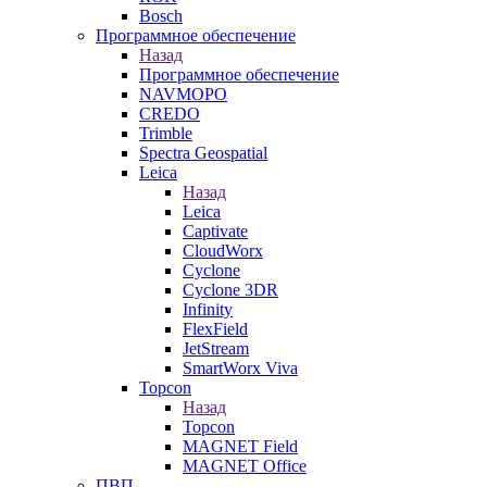
Bosch
Программное обеспечение
Назад
Программное обеспечение
NAVMOPO
CREDO
Trimble
Spectra Geospatial
Leica
Назад
Leica
Captivate
CloudWorx
Cyclone
Cyclone 3DR
Infinity
FlexField
JetStream
SmartWorx Viva
Topcon
Назад
Topcon
MAGNET Field
MAGNET Office
ПВП