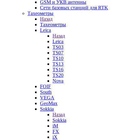
GSM и УКВ антенны
Сети базовых станций для RTK
Тахеометры
Назад
Тахеометры
Leica
Назад
Leica
TS03
TS07
TS10
TS13
TS16
TS20
Nova
FOIF
South
VEGA
GeoMax
Sokkia
Назад
Sokkia
iM
FX
iX