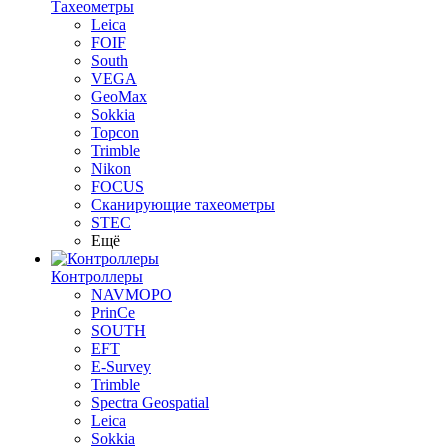
Тахеометры
Leica
FOIF
South
VEGA
GeoMax
Sokkia
Topcon
Trimble
Nikon
FOCUS
Сканирующие тахеометры
STEC
Ещё
Контроллеры
NAVMOPO
PrinCe
SOUTH
EFT
E-Survey
Trimble
Spectra Geospatial
Leica
Sokkia