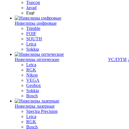
Topcon
Javad
Ещё
Нивелиры цифровые
Trimble
FOIF
SOUTH
Leica
Sokkia
Нивелиры оптические
УСЛУГИ
Leica
RGK
Nikon
VEGA
Geobox
Sokkia
Bosch
Нивелиры лазерные
Spectra Precision
Leica
RGK
Bosch