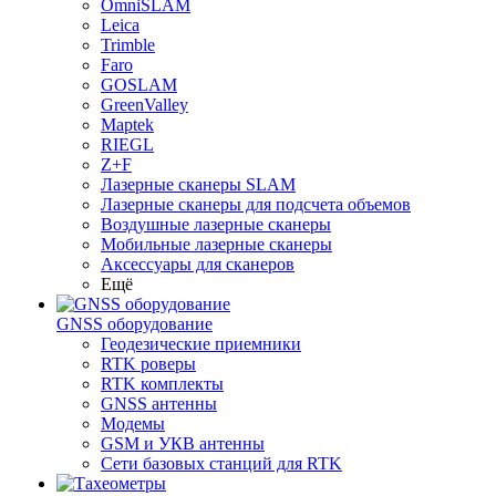
OmniSLAM
Leica
Trimble
Faro
GOSLAM
GreenValley
Maptek
RIEGL
Z+F
Лазерные сканеры SLAM
Лазерные сканеры для подсчета объемов
Воздушные лазерные сканеры
Мобильные лазерные сканеры
Аксессуары для сканеров
Ещё
GNSS оборудование
Геодезические приемники
RTK роверы
RTK комплекты
GNSS антенны
Модемы
GSM и УКВ антенны
Сети базовых станций для RTK