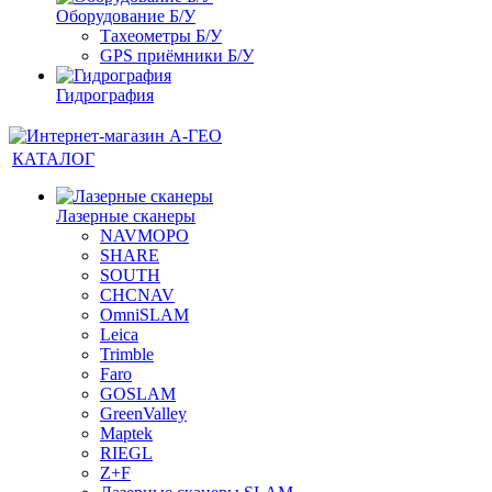
Оборудование Б/У
Тахеометры Б/У
GPS приёмники Б/У
Гидрография
КАТАЛОГ
Лазерные сканеры
NAVMOPO
SHARE
SOUTH
CHCNAV
OmniSLAM
Leica
Trimble
Faro
GOSLAM
GreenValley
Maptek
RIEGL
Z+F