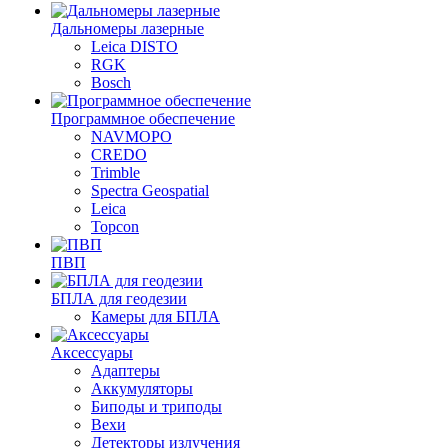
Дальномеры лазерные
Leica DISTO
RGK
Bosch
Программное обеспечение
NAVMOPO
CREDO
Trimble
Spectra Geospatial
Leica
Topcon
ПВП
БПЛА для геодезии
Камеры для БПЛА
Аксессуары
Адаптеры
Аккумуляторы
Биподы и триподы
Вехи
Детекторы излучения