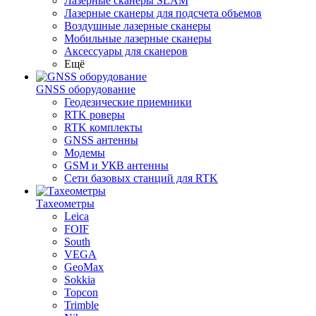
Лазерные сканеры SLAM
Лазерные сканеры для подсчета объемов
Воздушные лазерные сканеры
Мобильные лазерные сканеры
Аксессуары для сканеров
Ещё
GNSS оборудование
Геодезические приемники
RTK роверы
RTK комплекты
GNSS антенны
Модемы
GSM и УКВ антенны
Сети базовых станций для RTK
Тахеометры
Leica
FOIF
South
VEGA
GeoMax
Sokkia
Topcon
Trimble