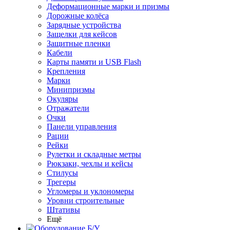
Деформационные марки и призмы
Дорожные колёса
Зарядные устройства
Защелки для кейсов
Защитные пленки
Кабели
Карты памяти и USB Flash
Крепления
Марки
Минипризмы
Окуляры
Отражатели
Очки
Панели управления
Рации
Рейки
Рулетки и складные метры
Рюкзаки, чехлы и кейсы
Стилусы
Трегеры
Угломеры и уклономеры
Уровни строительные
Штативы
Ещё