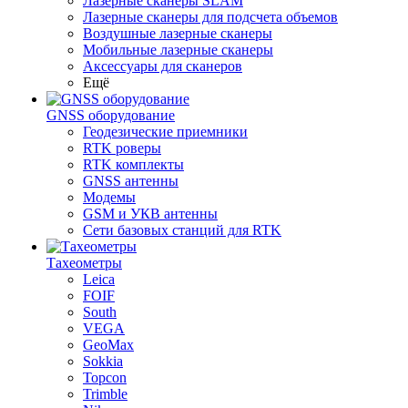
Лазерные сканеры SLAM
Лазерные сканеры для подсчета объемов
Воздушные лазерные сканеры
Мобильные лазерные сканеры
Аксессуары для сканеров
Ещё
GNSS оборудование
Геодезические приемники
RTK роверы
RTK комплекты
GNSS антенны
Модемы
GSM и УКВ антенны
Сети базовых станций для RTK
Тахеометры
Leica
FOIF
South
VEGA
GeoMax
Sokkia
Topcon
Trimble