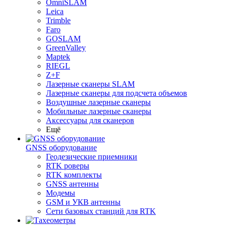
OmniSLAM
Leica
Trimble
Faro
GOSLAM
GreenValley
Maptek
RIEGL
Z+F
Лазерные сканеры SLAM
Лазерные сканеры для подсчета объемов
Воздушные лазерные сканеры
Мобильные лазерные сканеры
Аксессуары для сканеров
Ещё
GNSS оборудование
Геодезические приемники
RTK роверы
RTK комплекты
GNSS антенны
Модемы
GSM и УКВ антенны
Сети базовых станций для RTK