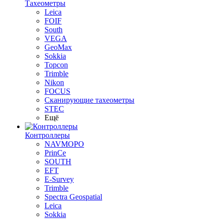
Тахеометры
Leica
FOIF
South
VEGA
GeoMax
Sokkia
Topcon
Trimble
Nikon
FOCUS
Сканирующие тахеометры
STEC
Ещё
Контроллеры
NAVMOPO
PrinCe
SOUTH
EFT
E-Survey
Trimble
Spectra Geospatial
Leica
Sokkia