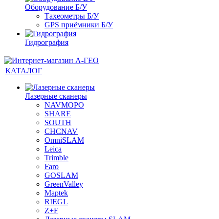
Оборудование Б/У
Тахеометры Б/У
GPS приёмники Б/У
Гидрография
КАТАЛОГ
Лазерные сканеры
NAVMOPO
SHARE
SOUTH
CHCNAV
OmniSLAM
Leica
Trimble
Faro
GOSLAM
GreenValley
Maptek
RIEGL
Z+F