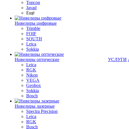
Topcon
Javad
Ещё
Нивелиры цифровые
Trimble
FOIF
SOUTH
Leica
Sokkia
Нивелиры оптические
УСЛУГИ
Leica
RGK
Nikon
VEGA
Geobox
Sokkia
Bosch
Нивелиры лазерные
Spectra Precision
Leica
RGK
Bosch