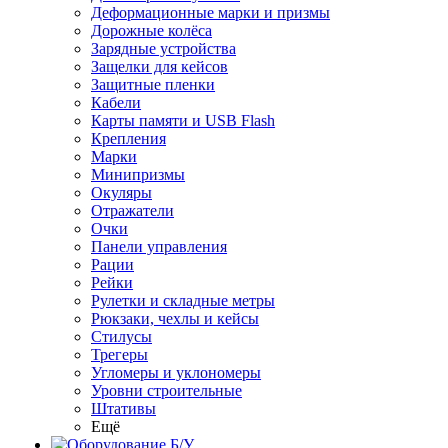
Деформационные марки и призмы
Дорожные колёса
Зарядные устройства
Защелки для кейсов
Защитные пленки
Кабели
Карты памяти и USB Flash
Крепления
Марки
Минипризмы
Окуляры
Отражатели
Очки
Панели управления
Рации
Рейки
Рулетки и складные метры
Рюкзаки, чехлы и кейсы
Стилусы
Трегеры
Угломеры и уклономеры
Уровни строительные
Штативы
Ещё