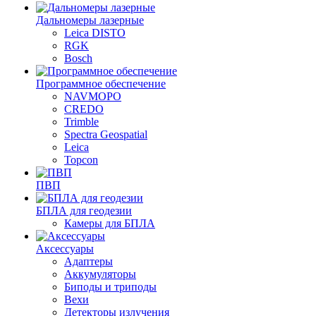
Дальномеры лазерные
Leica DISTO
RGK
Bosch
Программное обеспечение
NAVMOPO
CREDO
Trimble
Spectra Geospatial
Leica
Topcon
ПВП
БПЛА для геодезии
Камеры для БПЛА
Аксессуары
Адаптеры
Аккумуляторы
Биподы и триподы
Вехи
Детекторы излучения