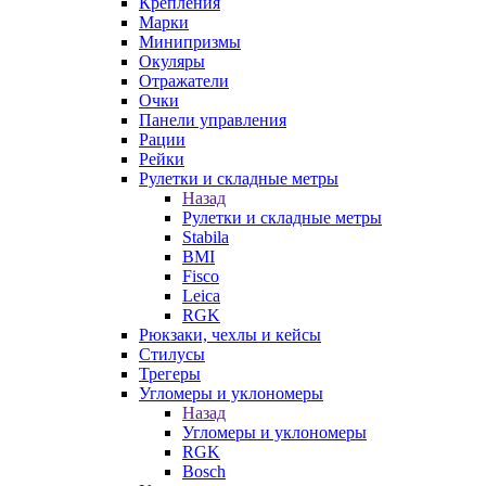
Крепления
Марки
Минипризмы
Окуляры
Отражатели
Очки
Панели управления
Рации
Рейки
Рулетки и складные метры
Назад
Рулетки и складные метры
Stabila
BMI
Fisco
Leica
RGK
Рюкзаки, чехлы и кейсы
Стилусы
Трегеры
Угломеры и уклономеры
Назад
Угломеры и уклономеры
RGK
Bosch