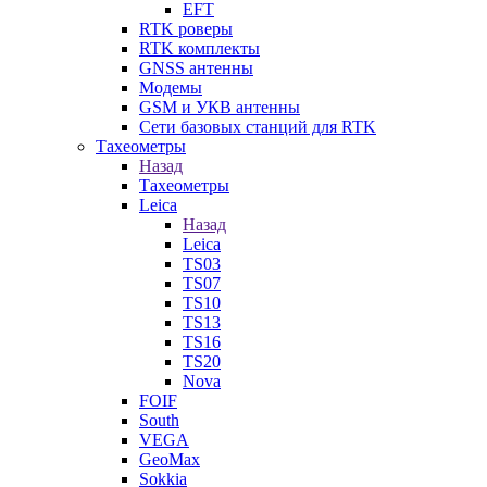
EFT
RTK роверы
RTK комплекты
GNSS антенны
Модемы
GSM и УКВ антенны
Сети базовых станций для RTK
Тахеометры
Назад
Тахеометры
Leica
Назад
Leica
TS03
TS07
TS10
TS13
TS16
TS20
Nova
FOIF
South
VEGA
GeoMax
Sokkia