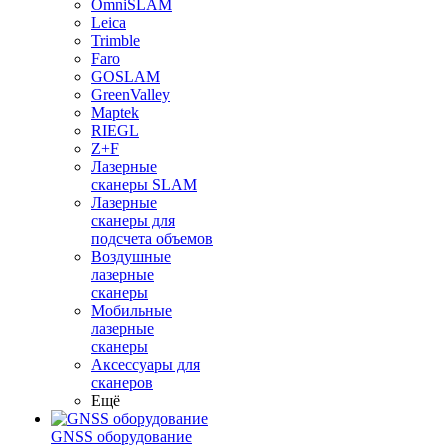
OmniSLAM
Leica
Trimble
Faro
GOSLAM
GreenValley
Maptek
RIEGL
Z+F
Лазерные
сканеры SLAM
Лазерные
сканеры для
подсчета объемов
Воздушные
лазерные
сканеры
Мобильные
лазерные
сканеры
Аксессуары для
сканеров
Ещё
GNSS оборудование