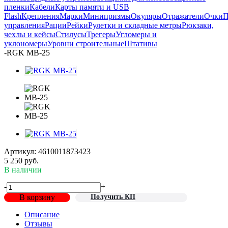
пленки
Кабели
Карты памяти и USB
Flash
Крепления
Марки
Минипризмы
Окуляры
Отражатели
Очки
П
управления
Рации
Рейки
Рулетки и складные метры
Рюкзаки,
чехлы и кейсы
Стилусы
Трегеры
Угломеры и
уклономеры
Уровни строительные
Штативы
-
RGK MB-25
Артикул:
4610011873423
5 250
руб.
В наличии
-
+
В корзину
Получить КП
Описание
Отзывы