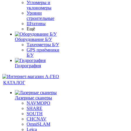
Угломеры и
уклономеры
Уровни
строительные
Штативы
Ещё
Оборудование Б/У
Тахеометры Б/У
GPS приёмники
Б/У
Гидрография
КАТАЛОГ
Лазерные сканеры
NAVMOPO
SHARE
SOUTH
CHCNAV
OmniSLAM
Leica