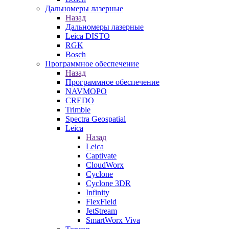
Дальномеры лазерные
Назад
Дальномеры лазерные
Leica DISTO
RGK
Bosch
Программное обеспечение
Назад
Программное обеспечение
NAVMOPO
CREDO
Trimble
Spectra Geospatial
Leica
Назад
Leica
Captivate
CloudWorx
Cyclone
Cyclone 3DR
Infinity
FlexField
JetStream
SmartWorx Viva