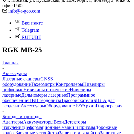
г. Москва, ул. Кусковская, д. 20А, корп. Г, подъезд 3, этаж 6,
офис Г602
info@a-geo.com
Вконтакте
Telegram
RUTUBE
RGK MB-25
Главная
-
Аксессуары
Лазерные сканеры
GNSS
оборудование
Тахеометры
Контроллеры
Нивелиры
цифровые
Нивелиры оптические
Нивелиры
лазерные
Дальномеры лазерные
Программное
обеспечение
ПВП
Теодолиты
Трассоискатели
БПЛА для
геодезии
Аксессуары
Оборудование Б/У
Архив
Гидрография
-
Биподы и триподы
Адаптеры
Аккумуляторы
Вехи
Детекторы
излучения
Деформационные марки и призмы
Дорожные
колёса
Зарядные устройства
Защелки для кейсов
Защитные