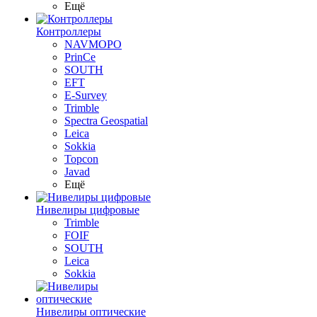
Ещё
Контроллеры
NAVMOPO
PrinCe
SOUTH
EFT
E-Survey
Trimble
Spectra Geospatial
Leica
Sokkia
Topcon
Javad
Ещё
Нивелиры цифровые
Trimble
FOIF
SOUTH
Leica
Sokkia
Нивелиры оптические