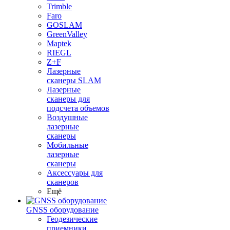
Trimble
Faro
GOSLAM
GreenValley
Maptek
RIEGL
Z+F
Лазерные
сканеры SLAM
Лазерные
сканеры для
подсчета объемов
Воздушные
лазерные
сканеры
Мобильные
лазерные
сканеры
Аксессуары для
сканеров
Ещё
GNSS оборудование
Геодезические
приемники