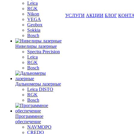
Leica
RGK
Nikon
УСЛУГИ
АКЦИИ
БЛОГ
КОНТ
VEGA
Geobox
Sokkia
Bosch
Нивелиры лазерные
Spectra Precision
Leica
RGK
Bosch
Дальномеры лазерные
Leica DISTO
RGK
Bosch
Программное
обеспечение
NAVMOPO
CREDO