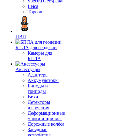
Spectra Geospatial
Leica
Topcon
ПВП
БПЛА для геодезии
Камеры для
БПЛА
Аксессуары
Адаптеры
Аккумуляторы
Биподы и
триподы
Вехи
Детекторы
излучения
Деформационные
марки и призмы
Дорожные колёса
Зарядные
устройства