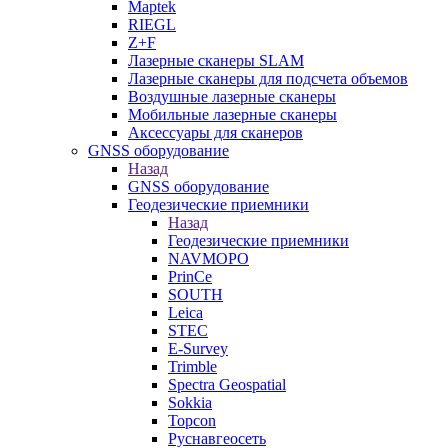
Maptek
RIEGL
Z+F
Лазерные сканеры SLAM
Лазерные сканеры для подсчета объемов
Воздушные лазерные сканеры
Мобильные лазерные сканеры
Аксессуары для сканеров
GNSS оборудование
Назад
GNSS оборудование
Геодезические приемники
Назад
Геодезические приемники
NAVMOPO
PrinCe
SOUTH
Leica
STEC
E-Survey
Trimble
Spectra Geospatial
Sokkia
Topcon
Руснавгеосеть