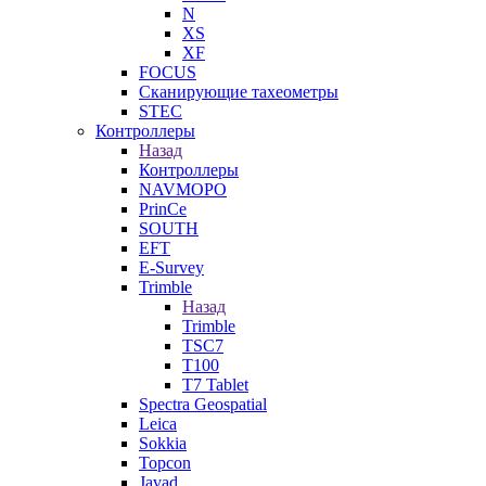
N
XS
XF
FOCUS
Сканирующие тахеометры
STEC
Контроллеры
Назад
Контроллеры
NAVMOPO
PrinCe
SOUTH
EFT
E-Survey
Trimble
Назад
Trimble
TSC7
T100
T7 Tablet
Spectra Geospatial
Leica
Sokkia
Topcon
Javad