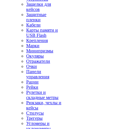
Защелки для
кейсов
Защитные
пленки
Кабели
Карты памяти и
USB Flash
Крепления
Марки
Минипризмы
Окуляры
Отражатели
Очки
Панели
управления
Рации
Рейки
Рулетки и
складные метры
Рюкзаки, чехлы и
кейсы
Стилусы
Трегеры
Угломеры и
уклономеры