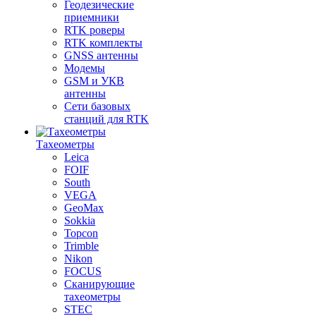
Геодезические
приемники
RTK роверы
RTK комплекты
GNSS антенны
Модемы
GSM и УКВ
антенны
Сети базовых
станций для RTK
Тахеометры
Leica
FOIF
South
VEGA
GeoMax
Sokkia
Topcon
Trimble
Nikon
FOCUS
Сканирующие
тахеометры
STEC