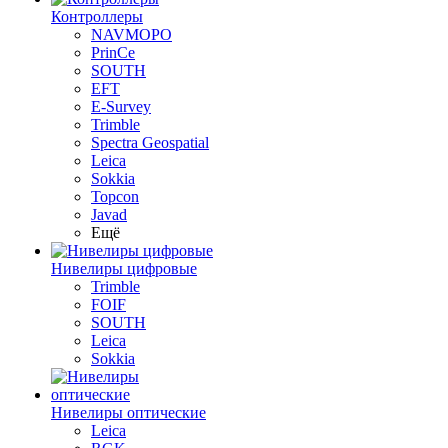
Контроллеры
NAVMOPO
PrinCe
SOUTH
EFT
E-Survey
Trimble
Spectra Geospatial
Leica
Sokkia
Topcon
Javad
Ещё
Нивелиры цифровые
Trimble
FOIF
SOUTH
Leica
Sokkia
Нивелиры оптические
Leica