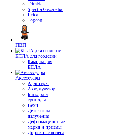
Trimble
Spectra Geospatial
Leica
Topcon
ПВП
БПЛА для геодезии
Камеры для
БПЛА
Аксессуары
Адаптеры
Аккумуляторы
Биподы и
триподы
Вехи
Детекторы
излучения
Деформационные
марки и призмы
Дорожные колёса