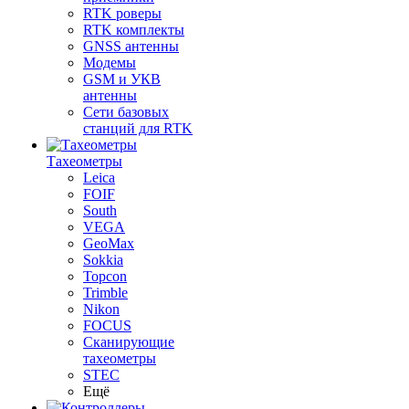
RTK роверы
RTK комплекты
GNSS антенны
Модемы
GSM и УКВ
антенны
Сети базовых
станций для RTK
Тахеометры
Leica
FOIF
South
VEGA
GeoMax
Sokkia
Topcon
Trimble
Nikon
FOCUS
Сканирующие
тахеометры
STEC
Ещё