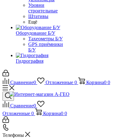
Уровни
строительные
Штативы
Ещё
Оборудование Б/У
Тахеометры Б/У
GPS приёмники
Б/У
Гидрография
Сравнение
0
Отложенные
0
Корзина
0
0
Сравнение
0
Отложенные
0
Корзина
0
0
Телефоны