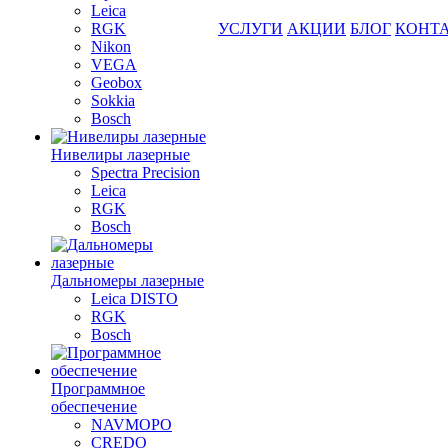
Leica
RGK
УСЛУГИ
АКЦИИ
БЛОГ
КОНТ
Nikon
VEGA
Geobox
Sokkia
Bosch
Нивелиры лазерные
Spectra Precision
Leica
RGK
Bosch
Дальномеры лазерные
Leica DISTO
RGK
Bosch
Программное
обеспечение
NAVMOPO
CREDO