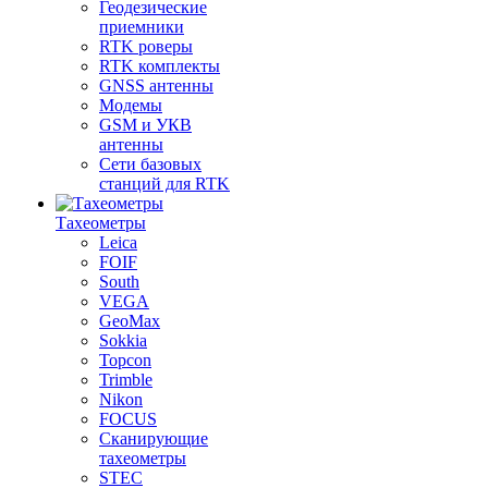
Геодезические
приемники
RTK роверы
RTK комплекты
GNSS антенны
Модемы
GSM и УКВ
антенны
Сети базовых
станций для RTK
Тахеометры
Leica
FOIF
South
VEGA
GeoMax
Sokkia
Topcon
Trimble
Nikon
FOCUS
Сканирующие
тахеометры
STEC