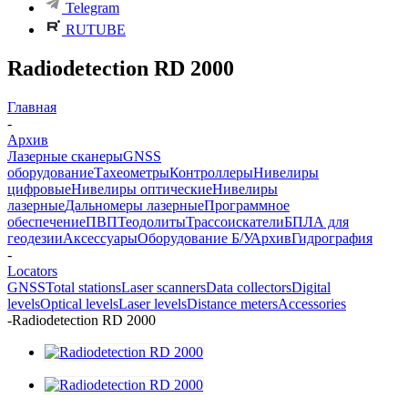
Telegram
RUTUBE
Radiodetection RD 2000
Главная
-
Архив
Лазерные сканеры
GNSS
оборудование
Тахеометры
Контроллеры
Нивелиры
цифровые
Нивелиры оптические
Нивелиры
лазерные
Дальномеры лазерные
Программное
обеспечение
ПВП
Теодолиты
Трассоискатели
БПЛА для
геодезии
Аксессуары
Оборудование Б/У
Архив
Гидрография
-
Locators
GNSS
Total stations
Laser scanners
Data collectors
Digital
levels
Optical levels
Laser levels
Distance meters
Accessories
-
Radiodetection RD 2000