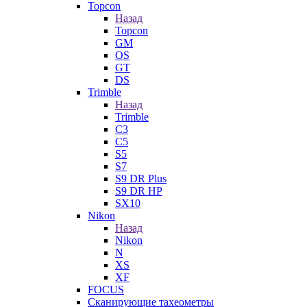
Topcon
Назад
Topcon
GM
OS
GT
DS
Trimble
Назад
Trimble
C3
C5
S5
S7
S9 DR Plus
S9 DR HP
SX10
Nikon
Назад
Nikon
N
XS
XF
FOCUS
Сканирующие тахеометры