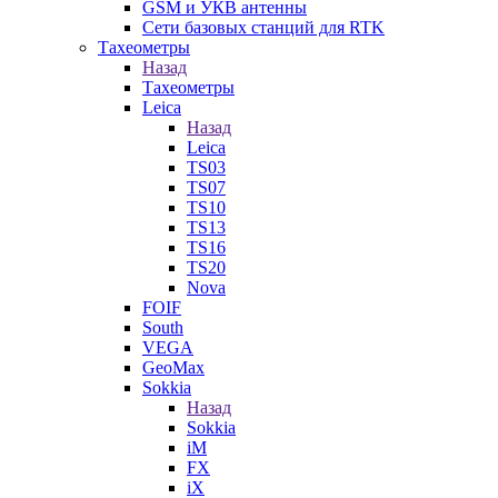
GSM и УКВ антенны
Сети базовых станций для RTK
Тахеометры
Назад
Тахеометры
Leica
Назад
Leica
TS03
TS07
TS10
TS13
TS16
TS20
Nova
FOIF
South
VEGA
GeoMax
Sokkia
Назад
Sokkia
iM
FX
iX