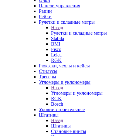
Очки
Панели управления
Рации
Рейки
Рулетки и складные метры
Назад
Рулетки и складные метры
Stabila
BMI
Fisco
Leica
RGK
Рюкзаки, чехлы и кейсы
Стилусы
Трегеры
Угломеры и уклономеры
Назад
Угломеры и уклономеры
RGK
Bosch
Уровни строительные
Штативы
Назад
Штативы
Становые винты