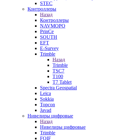
STEC
Контроллеры
Назад
Контроллеры
NAVMOPO
PrinCe
SOUTH
EFT
E-Survey
Trimble
Назад
Trimble
TSC7
T100
T7 Tablet
Spectra Geospatial
Leica
Sokkia
Topcon
Javad
Нивелиры цифровые
Назад
Нивелиры цифровые
Trimble
FOIF