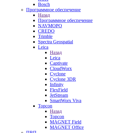
Bosch
Программное обеспечение
Назад
Программное обеспечение
NAVMOPO
CREDO
Trimble
Spectra Geospatial
Leica
Назад
Leica
Captivate
CloudWorx
Cyclone
Cyclone 3DR
Infinity
FlexField
JetStream
SmartWorx Viva
Topcon
Назад
Topcon
MAGNET Field
MAGNET Office
ПВП