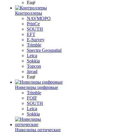
Ещё
Контроллеры
NAVMOPO
PrinCe
SOUTH
EFT
E-Survey
Trimble
Spectra Geospatial
Leica
Sokkia
Topcon
Javad
Ещё
Нивелиры цифровые
Trimble
FOIF
SOUTH
Leica
Sokkia
Нивелиры оптические