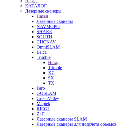
Назад
КАТАЛОГ
Лазерные сканеры
Назад
Лазерные сканеры
NAVMOPO
SHARE
SOUTH
CHCNAV
OmniSLAM
Leica
Trimble
Назад
Trimble
X7
SX
TX
Faro
GOSLAM
GreenValley
Maptek
RIEGL
Z+F
Лазерные сканеры SLAM
Лазерные сканеры для подсчета объемов