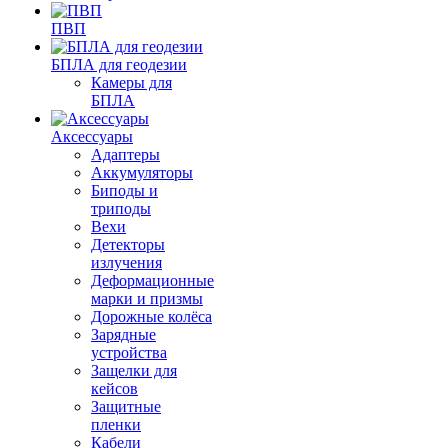
ПВП
БПЛА для геодезии
Камеры для
БПЛА
Аксессуары
Адаптеры
Аккумуляторы
Биподы и
триподы
Вехи
Детекторы
излучения
Деформационные
марки и призмы
Дорожные колёса
Зарядные
устройства
Защелки для
кейсов
Защитные
пленки
Кабели