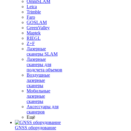
OmniSLAM
Leica
Trimble
Faro
GOSLAM
GreenValley
Maptek
RIEGL
Z+F
Лазерные
сканеры SLAM
Лазерные
сканеры для
подсчета объемов
Воздушные
лазерные
сканеры
Мобильные
лазерные
сканеры
Аксессуары для
сканеров
Ещё
GNSS оборудование