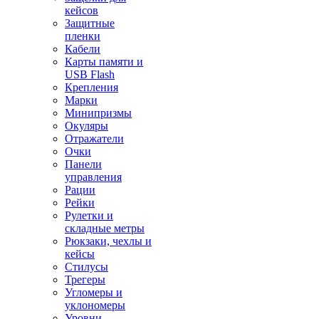
кейсов
Защитные
пленки
Кабели
Карты памяти и
USB Flash
Крепления
Марки
Минипризмы
Окуляры
Отражатели
Очки
Панели
управления
Рации
Рейки
Рулетки и
складные метры
Рюкзаки, чехлы и
кейсы
Стилусы
Трегеры
Угломеры и
уклономеры
Уровни