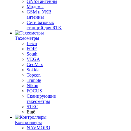
GNSS антенны
Модемы
GSM и УКВ
антенны
Сети базовых
станций для RTK
Тахеометры
Leica
FOIF
South
VEGA
GeoMax
Sokkia
Topcon
Trimble
Nikon
FOCUS
Сканирующие
тахеометры
STEC
Ещё
Контроллеры
NAVMOPO