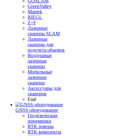
GOSLAM
GreenValley
Maptek
RIEGL
Z+F
Лазерные
сканеры SLAM
Лазерные
сканеры для
подсчета объемов
Воздушные
лазерные
сканеры
Мобильные
лазерные
сканеры
Аксессуары для
сканеров
Ещё
GNSS оборудование
Геодезические
приемники
RTK роверы
RTK комплекты