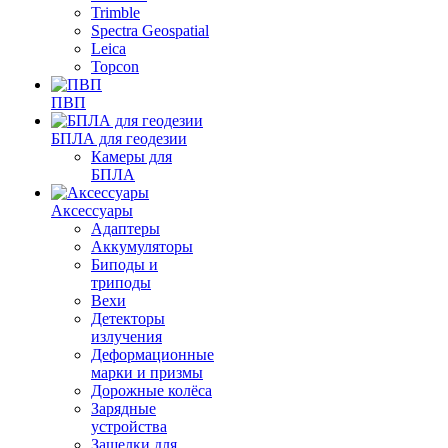
Trimble
Spectra Geospatial
Leica
Topcon
ПВП
БПЛА для геодезии
Камеры для
БПЛА
Аксессуары
Адаптеры
Аккумуляторы
Биподы и
триподы
Вехи
Детекторы
излучения
Деформационные
марки и призмы
Дорожные колёса
Зарядные
устройства
Защелки для