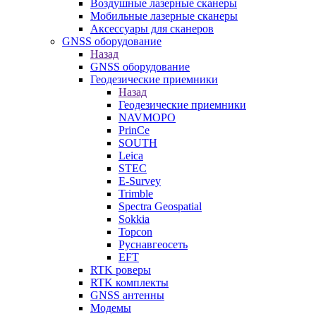
Воздушные лазерные сканеры
Мобильные лазерные сканеры
Аксессуары для сканеров
GNSS оборудование
Назад
GNSS оборудование
Геодезические приемники
Назад
Геодезические приемники
NAVMOPO
PrinCe
SOUTH
Leica
STEC
E-Survey
Trimble
Spectra Geospatial
Sokkia
Topcon
Руснавгеосеть
EFT
RTK роверы
RTK комплекты
GNSS антенны
Модемы