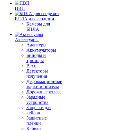
ПВП
БПЛА для геодезии
Камеры для
БПЛА
Аксессуары
Адаптеры
Аккумуляторы
Биподы и
триподы
Вехи
Детекторы
излучения
Деформационные
марки и призмы
Дорожные колёса
Зарядные
устройства
Защелки для
кейсов
Защитные
пленки
Кабели