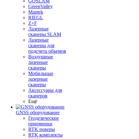
GOSLAM
GreenValley
Maptek
RIEGL
Z+F
Лазерные
сканеры SLAM
Лазерные
сканеры для
подсчета объемов
Воздушные
лазерные
сканеры
Мобильные
лазерные
сканеры
Аксессуары для
сканеров
Ещё
GNSS оборудование
Геодезические
приемники
RTK роверы
RTK комплекты