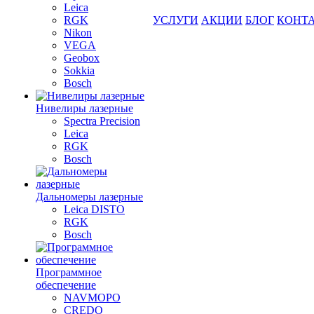
Leica
RGK
УСЛУГИ
АКЦИИ
БЛОГ
КОНТ
Nikon
VEGA
Geobox
Sokkia
Bosch
Нивелиры лазерные
Spectra Precision
Leica
RGK
Bosch
Дальномеры лазерные
Leica DISTO
RGK
Bosch
Программное
обеспечение
NAVMOPO
CREDO