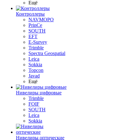
Ещё
Контроллеры
NAVMOPO
PrinCe
SOUTH
EFT
E-Survey
Trimble
Spectra Geospatial
Leica
Sokkia
Topcon
Javad
Ещё
Нивелиры цифровые
Trimble
FOIF
SOUTH
Leica
Sokkia
Нивелиры оптические