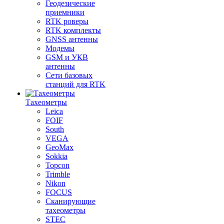
Геодезические
приемники
RTK роверы
RTK комплекты
GNSS антенны
Модемы
GSM и УКВ
антенны
Сети базовых
станций для RTK
Тахеометры
Leica
FOIF
South
VEGA
GeoMax
Sokkia
Topcon
Trimble
Nikon
FOCUS
Сканирующие
тахеометры
STEC