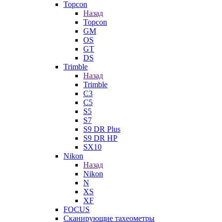
Topcon
Назад
Topcon
GM
OS
GT
DS
Trimble
Назад
Trimble
C3
C5
S5
S7
S9 DR Plus
S9 DR HP
SX10
Nikon
Назад
Nikon
N
XS
XF
FOCUS
Сканирующие тахеометры