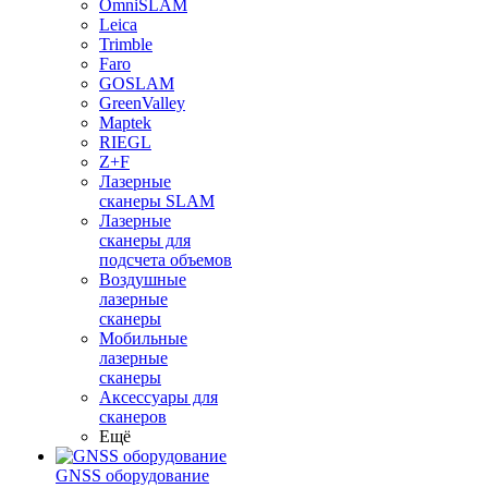
OmniSLAM
Leica
Trimble
Faro
GOSLAM
GreenValley
Maptek
RIEGL
Z+F
Лазерные
сканеры SLAM
Лазерные
сканеры для
подсчета объемов
Воздушные
лазерные
сканеры
Мобильные
лазерные
сканеры
Аксессуары для
сканеров
Ещё
GNSS оборудование