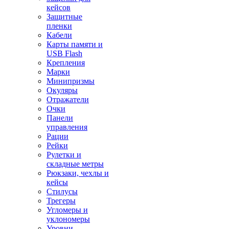
кейсов
Защитные
пленки
Кабели
Карты памяти и
USB Flash
Крепления
Марки
Минипризмы
Окуляры
Отражатели
Очки
Панели
управления
Рации
Рейки
Рулетки и
складные метры
Рюкзаки, чехлы и
кейсы
Стилусы
Трегеры
Угломеры и
уклономеры
Уровни