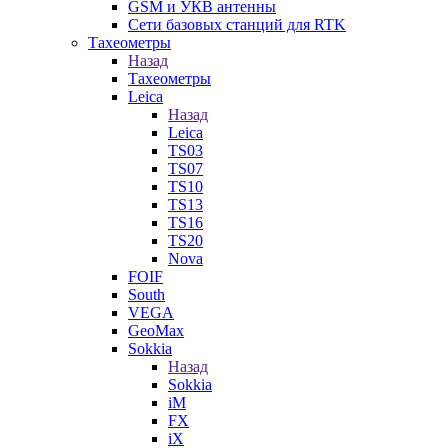
GSM и УКВ антенны
Сети базовых станций для RTK
Тахеометры
Назад
Тахеометры
Leica
Назад
Leica
TS03
TS07
TS10
TS13
TS16
TS20
Nova
FOIF
South
VEGA
GeoMax
Sokkia
Назад
Sokkia
iM
FX
iX