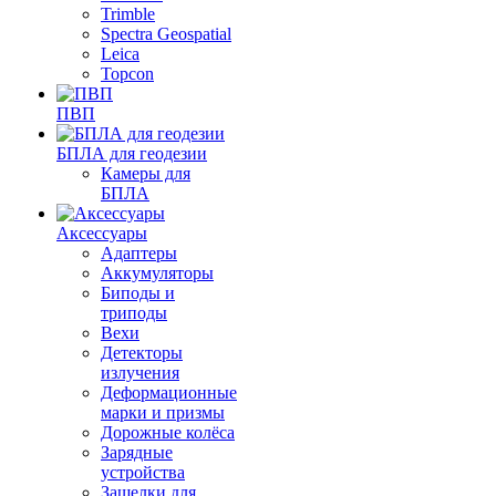
Trimble
Spectra Geospatial
Leica
Topcon
ПВП
БПЛА для геодезии
Камеры для
БПЛА
Аксессуары
Адаптеры
Аккумуляторы
Биподы и
триподы
Вехи
Детекторы
излучения
Деформационные
марки и призмы
Дорожные колёса
Зарядные
устройства
Защелки для