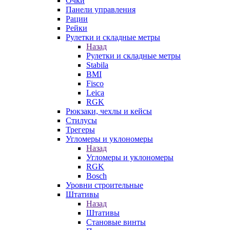
Очки
Панели управления
Рации
Рейки
Рулетки и складные метры
Назад
Рулетки и складные метры
Stabila
BMI
Fisco
Leica
RGK
Рюкзаки, чехлы и кейсы
Стилусы
Трегеры
Угломеры и уклономеры
Назад
Угломеры и уклономеры
RGK
Bosch
Уровни строительные
Штативы
Назад
Штативы
Становые винты