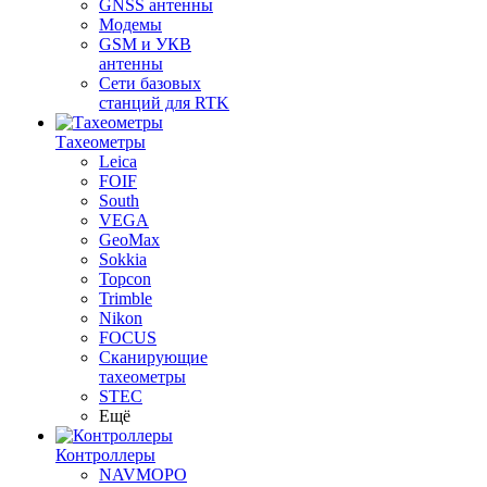
GNSS антенны
Модемы
GSM и УКВ
антенны
Сети базовых
станций для RTK
Тахеометры
Leica
FOIF
South
VEGA
GeoMax
Sokkia
Topcon
Trimble
Nikon
FOCUS
Сканирующие
тахеометры
STEC
Ещё
Контроллеры
NAVMOPO