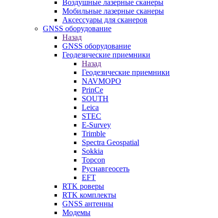
Воздушные лазерные сканеры
Мобильные лазерные сканеры
Аксессуары для сканеров
GNSS оборудование
Назад
GNSS оборудование
Геодезические приемники
Назад
Геодезические приемники
NAVMOPO
PrinCe
SOUTH
Leica
STEC
E-Survey
Trimble
Spectra Geospatial
Sokkia
Topcon
Руснавгеосеть
EFT
RTK роверы
RTK комплекты
GNSS антенны
Модемы