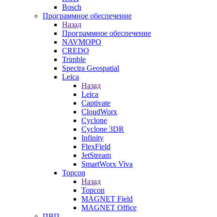
Bosch
Программное обеспечение
Назад
Программное обеспечение
NAVMOPO
CREDO
Trimble
Spectra Geospatial
Leica
Назад
Leica
Captivate
CloudWorx
Cyclone
Cyclone 3DR
Infinity
FlexField
JetStream
SmartWorx Viva
Topcon
Назад
Topcon
MAGNET Field
MAGNET Office
ПВП