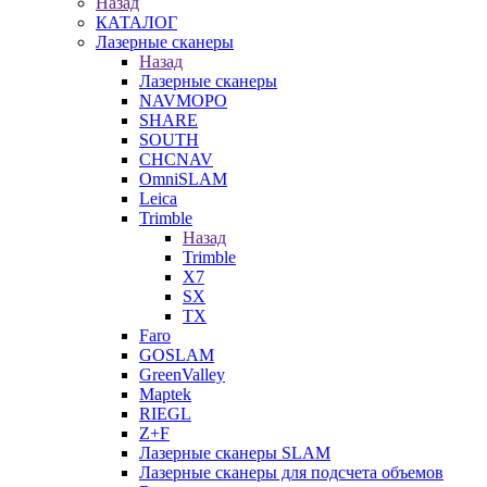
Назад
КАТАЛОГ
Лазерные сканеры
Назад
Лазерные сканеры
NAVMOPO
SHARE
SOUTH
CHCNAV
OmniSLAM
Leica
Trimble
Назад
Trimble
X7
SX
TX
Faro
GOSLAM
GreenValley
Maptek
RIEGL
Z+F
Лазерные сканеры SLAM
Лазерные сканеры для подсчета объемов