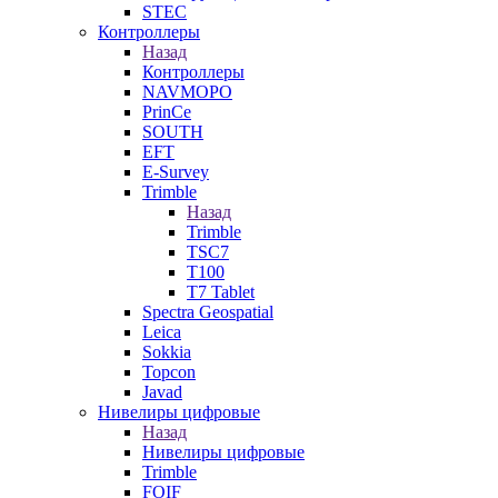
STEC
Контроллеры
Назад
Контроллеры
NAVMOPO
PrinCe
SOUTH
EFT
E-Survey
Trimble
Назад
Trimble
TSC7
T100
T7 Tablet
Spectra Geospatial
Leica
Sokkia
Topcon
Javad
Нивелиры цифровые
Назад
Нивелиры цифровые
Trimble
FOIF