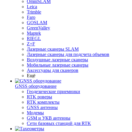
OmniSLAM
Leica
Trimble
Faro
GOSLAM
GreenValley
Maptek
RIEGL
Z+F
Лазерные сканеры SLAM
Лазерные сканеры для подсчета объемов
Воздушные лазерные сканеры
Мобильные лазерные сканеры
Аксессуары для сканеров
Ещё
GNSS оборудование
Геодезические приемники
RTK роверы
RTK комплекты
GNSS антенны
Модемы
GSM и УКВ антенны
Сети базовых станций для RTK