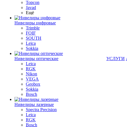
Topcon
Javad
Ещё
Нивелиры цифровые
Trimble
FOIF
SOUTH
Leica
Sokkia
Нивелиры оптические
УСЛУГИ
Leica
RGK
Nikon
VEGA
Geobox
Sokkia
Bosch
Нивелиры лазерные
Spectra Precision
Leica
RGK
Bosch