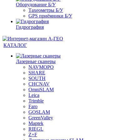
Оборудование Б/У
Тахеометры Б/У
GPS приёмники Б/У
Гидрография
КАТАЛОГ
Лазерные сканеры
NAVMOPO
SHARE
SOUTH
CHCNAV
OmniSLAM
Leica
Trimble
Faro
GOSLAM
GreenValley
Maptek
RIEGL
Z+F