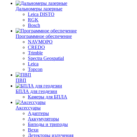
Дальномеры лазерные
Leica DISTO
RGK
Bosch
Программное обеспечение
NAVMOPO
CREDO
Trimble
Spectra Geospatial
Leica
Topcon
ПВП
БПЛА для геодезии
Камеры для БПЛА
Аксессуары
Адаптеры
Аккумуляторы
Биподы и триподы
Вехи
Детекторы излучения