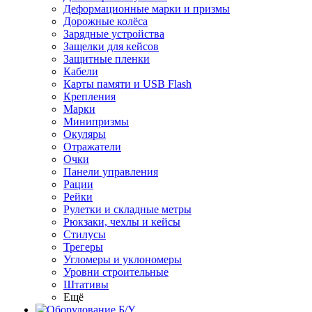
Деформационные марки и призмы
Дорожные колёса
Зарядные устройства
Защелки для кейсов
Защитные пленки
Кабели
Карты памяти и USB Flash
Крепления
Марки
Минипризмы
Окуляры
Отражатели
Очки
Панели управления
Рации
Рейки
Рулетки и складные метры
Рюкзаки, чехлы и кейсы
Стилусы
Трегеры
Угломеры и уклономеры
Уровни строительные
Штативы
Ещё