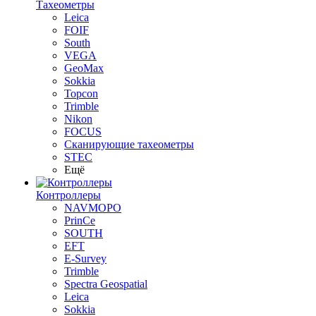
Тахеометры
Leica
FOIF
South
VEGA
GeoMax
Sokkia
Topcon
Trimble
Nikon
FOCUS
Сканирующие тахеометры
STEC
Ещё
Контроллеры
NAVMOPO
PrinCe
SOUTH
EFT
E-Survey
Trimble
Spectra Geospatial
Leica
Sokkia