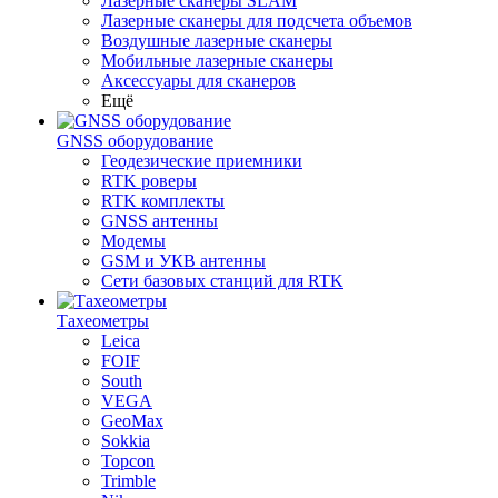
Лазерные сканеры SLAM
Лазерные сканеры для подсчета объемов
Воздушные лазерные сканеры
Мобильные лазерные сканеры
Аксессуары для сканеров
Ещё
GNSS оборудование
Геодезические приемники
RTK роверы
RTK комплекты
GNSS антенны
Модемы
GSM и УКВ антенны
Сети базовых станций для RTK
Тахеометры
Leica
FOIF
South
VEGA
GeoMax
Sokkia
Topcon
Trimble