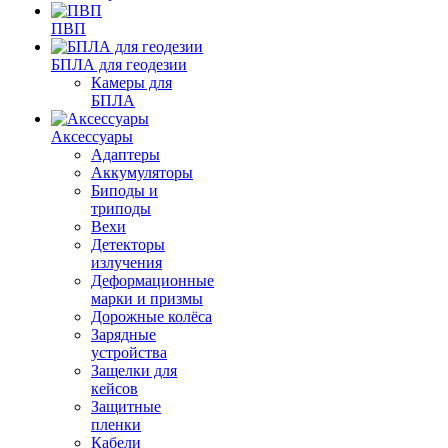
ПВП
БПЛА для геодезии
Камеры для
БПЛА
Аксессуары
Адаптеры
Аккумуляторы
Биподы и
триподы
Вехи
Детекторы
излучения
Деформационные
марки и призмы
Дорожные колёса
Зарядные
устройства
Защелки для
кейсов
Защитные
пленки
Кабели