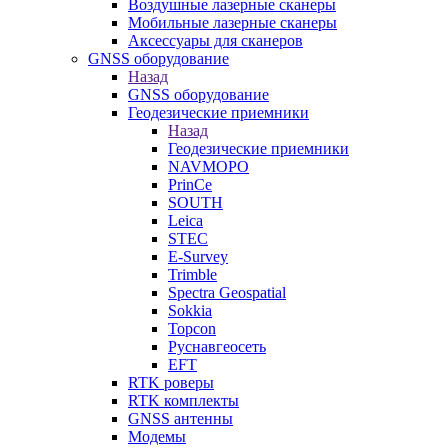
Воздушные лазерные сканеры
Мобильные лазерные сканеры
Аксессуары для сканеров
GNSS оборудование
Назад
GNSS оборудование
Геодезические приемники
Назад
Геодезические приемники
NAVMOPO
PrinCe
SOUTH
Leica
STEC
E-Survey
Trimble
Spectra Geospatial
Sokkia
Topcon
Руснавгеосеть
EFT
RTK роверы
RTK комплекты
GNSS антенны
Модемы