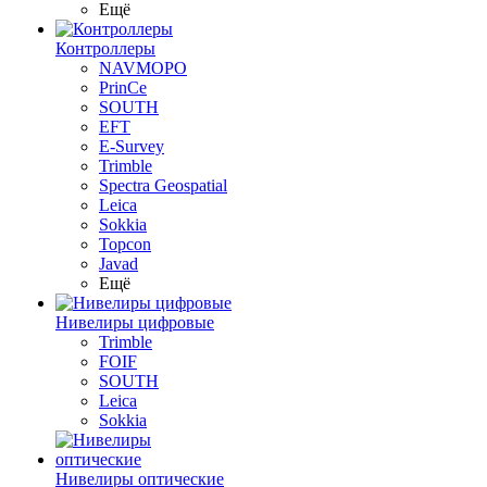
Ещё
Контроллеры
NAVMOPO
PrinCe
SOUTH
EFT
E-Survey
Trimble
Spectra Geospatial
Leica
Sokkia
Topcon
Javad
Ещё
Нивелиры цифровые
Trimble
FOIF
SOUTH
Leica
Sokkia
Нивелиры оптические