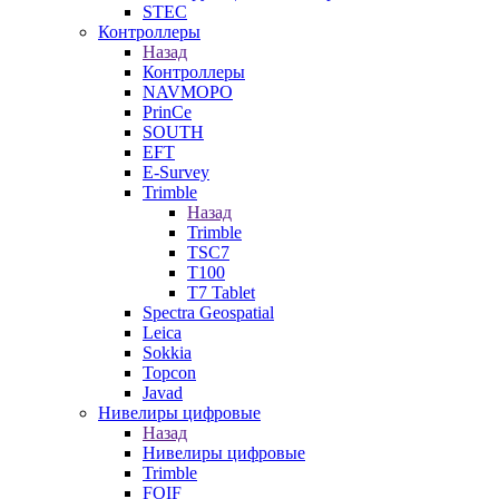
STEC
Контроллеры
Назад
Контроллеры
NAVMOPO
PrinCe
SOUTH
EFT
E-Survey
Trimble
Назад
Trimble
TSC7
T100
T7 Tablet
Spectra Geospatial
Leica
Sokkia
Topcon
Javad
Нивелиры цифровые
Назад
Нивелиры цифровые
Trimble
FOIF