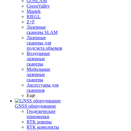
GOSLAM
GreenValley
Maptek
RIEGL
Z+F
Лазерные
сканеры SLAM
Лазерные
сканеры для
подсчета объемов
Воздушные
лазерные
сканеры
Мобильные
лазерные
сканеры
Аксессуары для
сканеров
Ещё
GNSS оборудование
Геодезические
приемники
RTK роверы
RTK комплекты