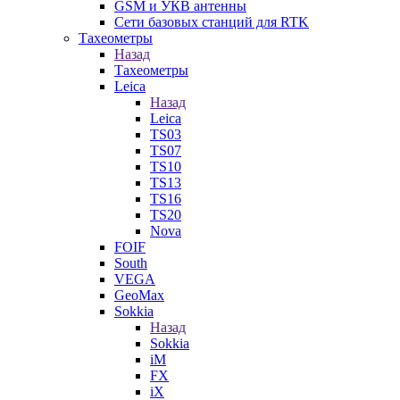
GSM и УКВ антенны
Сети базовых станций для RTK
Тахеометры
Назад
Тахеометры
Leica
Назад
Leica
TS03
TS07
TS10
TS13
TS16
TS20
Nova
FOIF
South
VEGA
GeoMax
Sokkia
Назад
Sokkia
iM
FX
iX