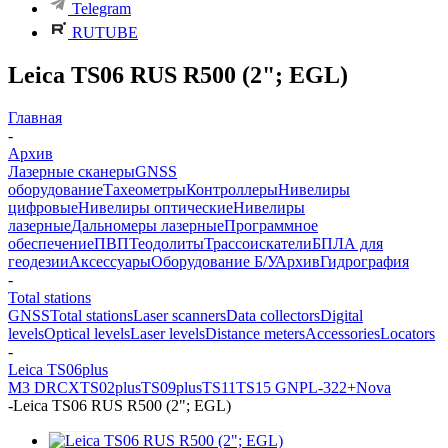
Telegram
RUTUBE
Leica TS06 RUS R500 (2"; EGL)
Главная
-
Архив
Лазерные сканеры
GNSS
оборудование
Тахеометры
Контроллеры
Нивелиры
цифровые
Нивелиры оптические
Нивелиры
лазерные
Дальномеры лазерные
Программное
обеспечение
ПВП
Теодолиты
Трассоискатели
БПЛА для
геодезии
Аксессуары
Оборудование Б/У
Архив
Гидрография
-
Total stations
GNSS
Total stations
Laser scanners
Data collectors
Digital
levels
Optical levels
Laser levels
Distance meters
Accessories
Locators
-
Leica TS06plus
M3 DR
CX
TS02plus
TS09plus
TS11
TS15 G
NPL-322+
Nova
-
Leica TS06 RUS R500 (2"; EGL)