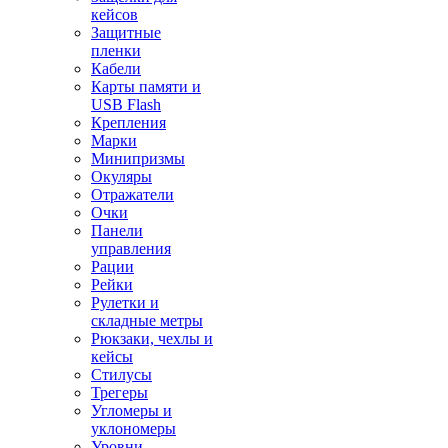
кейсов
Защитные
пленки
Кабели
Карты памяти и
USB Flash
Крепления
Марки
Минипризмы
Окуляры
Отражатели
Очки
Панели
управления
Рации
Рейки
Рулетки и
складные метры
Рюкзаки, чехлы и
кейсы
Стилусы
Трегеры
Угломеры и
уклономеры
Уровни