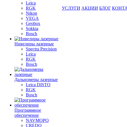
Leica
RGK
УСЛУГИ
АКЦИИ
БЛОГ
КОНТ
Nikon
VEGA
Geobox
Sokkia
Bosch
Нивелиры лазерные
Spectra Precision
Leica
RGK
Bosch
Дальномеры лазерные
Leica DISTO
RGK
Bosch
Программное
обеспечение
NAVMOPO
CREDO