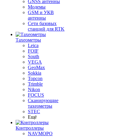
GNSS антенны
Модемы
GSM и УКВ
антенны
Сети базовых
станций для RTK
Тахеометры
Leica
FOIF
South
VEGA
GeoMax
Sokkia
Topcon
Trimble
Nikon
FOCUS
Сканирующие
тахеометры
STEC
Ещё
Контроллеры
NAVMOPO