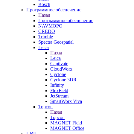
Bosch
Программное обеспечение
Назад
Программное обеспечение
NAVMOPO
CREDO
Trimble
Spectra Geospatial
Leica
Назад
Leica
Captivate
CloudWorx
Cyclone
Cyclone 3DR
Infinity
FlexField
JetStream
SmartWorx Viva
Topcon
Назад
Topcon
MAGNET Field
MAGNET Office
ПВП