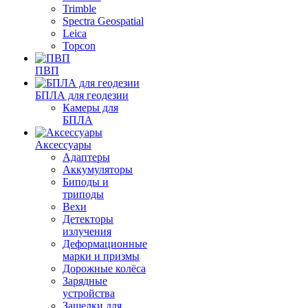
Trimble
Spectra Geospatial
Leica
Topcon
ПВП
БПЛА для геодезии
Камеры для
БПЛА
Аксессуары
Адаптеры
Аккумуляторы
Биподы и
триподы
Вехи
Детекторы
излучения
Деформационные
марки и призмы
Дорожные колёса
Зарядные
устройства
Защелки для