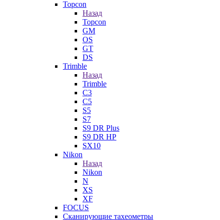
Topcon
Назад
Topcon
GM
OS
GT
DS
Trimble
Назад
Trimble
C3
C5
S5
S7
S9 DR Plus
S9 DR HP
SX10
Nikon
Назад
Nikon
N
XS
XF
FOCUS
Сканирующие тахеометры