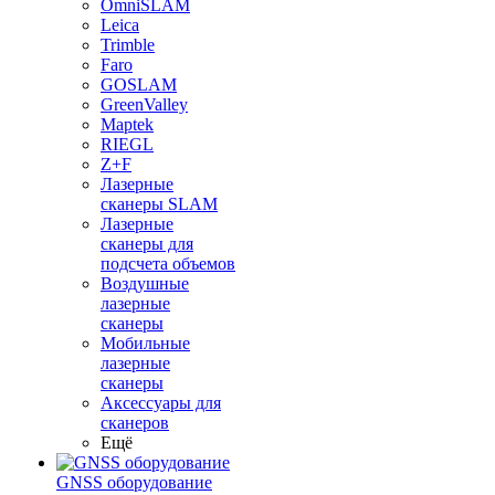
OmniSLAM
Leica
Trimble
Faro
GOSLAM
GreenValley
Maptek
RIEGL
Z+F
Лазерные
сканеры SLAM
Лазерные
сканеры для
подсчета объемов
Воздушные
лазерные
сканеры
Мобильные
лазерные
сканеры
Аксессуары для
сканеров
Ещё
GNSS оборудование