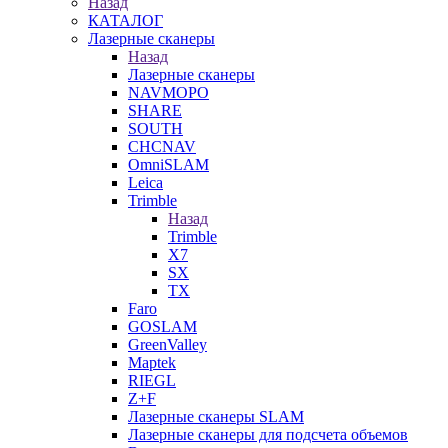
Назад
КАТАЛОГ
Лазерные сканеры
Назад
Лазерные сканеры
NAVMOPO
SHARE
SOUTH
CHCNAV
OmniSLAM
Leica
Trimble
Назад
Trimble
X7
SX
TX
Faro
GOSLAM
GreenValley
Maptek
RIEGL
Z+F
Лазерные сканеры SLAM
Лазерные сканеры для подсчета объемов