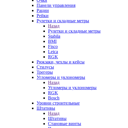
Очки
Панели управления
Рации
Рейки
Рулетки и складные метры
Назад
Рулетки и складные метры
Stabila
BMI
Fisco
Leica
RGK
Рюкзаки, чехлы и кейсы
Стилусы
Трегеры
Угломеры и уклономеры
Назад
Угломеры и уклономеры
RGK
Bosch
Уровни строительные
Штативы
Назад
Штативы
Становые винты