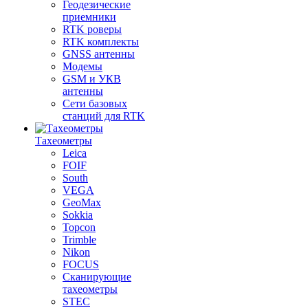
Геодезические
приемники
RTK роверы
RTK комплекты
GNSS антенны
Модемы
GSM и УКВ
антенны
Сети базовых
станций для RTK
Тахеометры
Leica
FOIF
South
VEGA
GeoMax
Sokkia
Topcon
Trimble
Nikon
FOCUS
Сканирующие
тахеометры
STEC