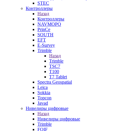
STEC
Контроллеры
Назад
Контроллеры
NAVMOPO
PrinCe
SOUTH
EFT
E-Survey
Trimble
Назад
Trimble
TSC7
T100
T7 Tablet
Spectra Geospatial
Leica
Sokkia
Topcon
Javad
Нивелиры цифровые
Назад
Нивелиры цифровые
Trimble
FOIF