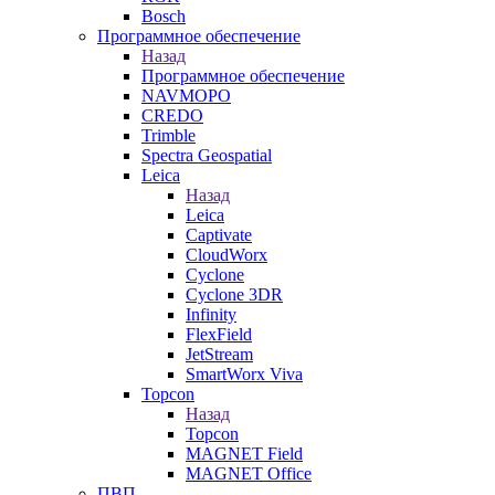
Bosch
Программное обеспечение
Назад
Программное обеспечение
NAVMOPO
CREDO
Trimble
Spectra Geospatial
Leica
Назад
Leica
Captivate
CloudWorx
Cyclone
Cyclone 3DR
Infinity
FlexField
JetStream
SmartWorx Viva
Topcon
Назад
Topcon
MAGNET Field
MAGNET Office
ПВП