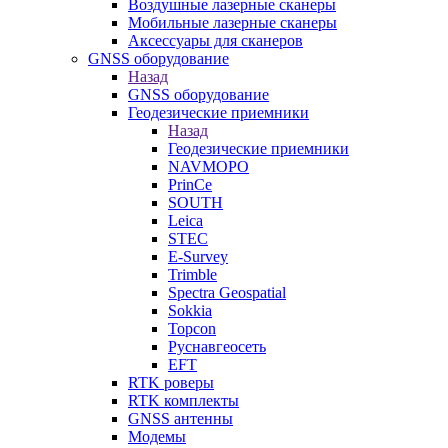
Воздушные лазерные сканеры
Мобильные лазерные сканеры
Аксессуары для сканеров
GNSS оборудование
Назад
GNSS оборудование
Геодезические приемники
Назад
Геодезические приемники
NAVMOPO
PrinCe
SOUTH
Leica
STEC
E-Survey
Trimble
Spectra Geospatial
Sokkia
Topcon
Руснавгеосеть
EFT
RTK роверы
RTK комплекты
GNSS антенны
Модемы