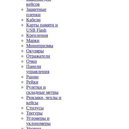
кейсов
Защитные
пленки
Кабели
Карты памяти и
USB Flash
Крепления
Марки
Минипризмы
Окуляры
Отражатели
Очки
Панели
управления
Рации
Рейки
Рулетки и
складные метры
Рюкзаки, чехлы и
кейсы
Стилусы
Трегеры
Угломеры и
уклономеры
Уровни