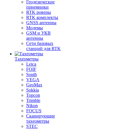
Геодезические
приемники
RTK роверы
RTK комплекты
GNSS антенны
Модемы
GSM и УКВ
антенны
Сети базовых
станций для RTK
Тахеометры
Leica
FOIF
South
VEGA
GeoMax
Sokkia
Topcon
Trimble
Nikon
FOCUS
Сканирующие
тахеометры
STEC