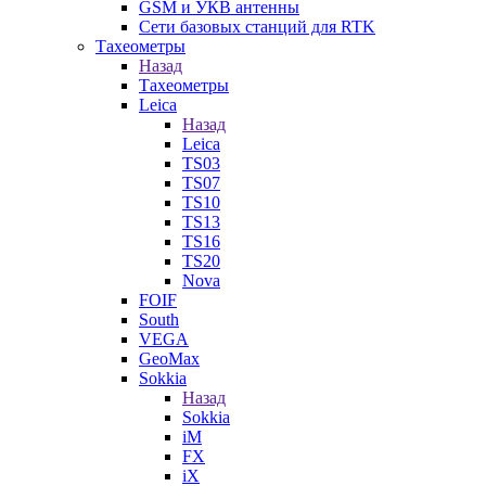
GSM и УКВ антенны
Сети базовых станций для RTK
Тахеометры
Назад
Тахеометры
Leica
Назад
Leica
TS03
TS07
TS10
TS13
TS16
TS20
Nova
FOIF
South
VEGA
GeoMax
Sokkia
Назад
Sokkia
iM
FX
iX