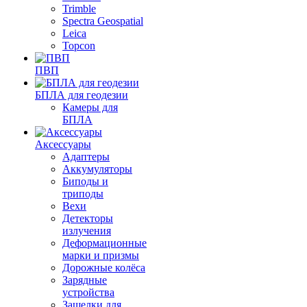
Trimble
Spectra Geospatial
Leica
Topcon
ПВП
БПЛА для геодезии
Камеры для
БПЛА
Аксессуары
Адаптеры
Аккумуляторы
Биподы и
триподы
Вехи
Детекторы
излучения
Деформационные
марки и призмы
Дорожные колёса
Зарядные
устройства
Защелки для