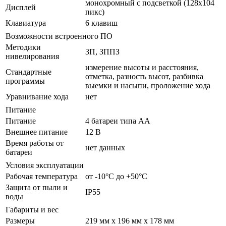
монохромный с подсветкой (128x104
Дисплей
пикс)
Клавиатура
6 клавиш
Возможности встроенного ПО
Методики
ЗП, ЗППЗ
нивелирования
измерение высоты и расстояния,
Стандартные
отметка, разность высот, разбивка
программы
выемки и насыпи, проложение хода
Уравнивание хода
нет
Питание
Питание
4 батареи типа АА
Внешнее питание
12 В
Время работы от
нет данных
батареи
Условия эксплуатации
Рабочая температура
от -10°С до +50°С
Защита от пыли и
IP55
воды
Габариты и вес
Размеры
219 мм x 196 мм x 178 мм