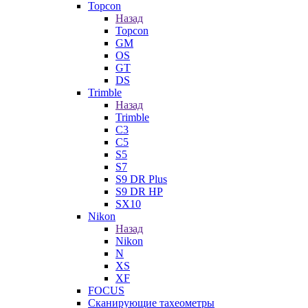
Topcon
Назад
Topcon
GM
OS
GT
DS
Trimble
Назад
Trimble
C3
C5
S5
S7
S9 DR Plus
S9 DR HP
SX10
Nikon
Назад
Nikon
N
XS
XF
FOCUS
Сканирующие тахеометры