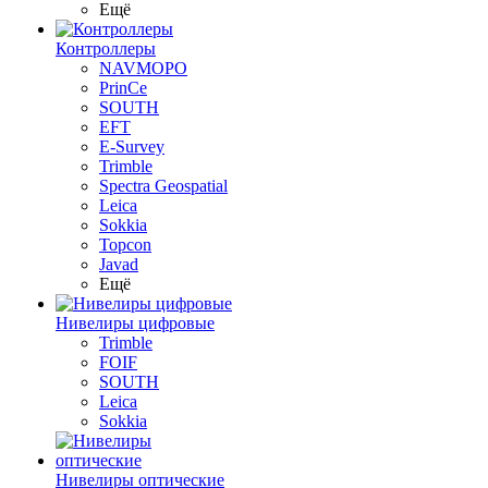
Ещё
Контроллеры
NAVMOPO
PrinCe
SOUTH
EFT
E-Survey
Trimble
Spectra Geospatial
Leica
Sokkia
Topcon
Javad
Ещё
Нивелиры цифровые
Trimble
FOIF
SOUTH
Leica
Sokkia
Нивелиры оптические