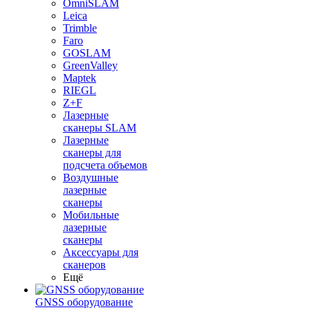
OmniSLAM
Leica
Trimble
Faro
GOSLAM
GreenValley
Maptek
RIEGL
Z+F
Лазерные
сканеры SLAM
Лазерные
сканеры для
подсчета объемов
Воздушные
лазерные
сканеры
Мобильные
лазерные
сканеры
Аксессуары для
сканеров
Ещё
GNSS оборудование