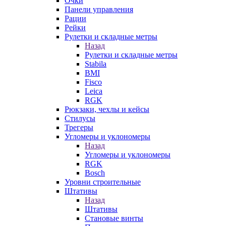
Очки
Панели управления
Рации
Рейки
Рулетки и складные метры
Назад
Рулетки и складные метры
Stabila
BMI
Fisco
Leica
RGK
Рюкзаки, чехлы и кейсы
Стилусы
Трегеры
Угломеры и уклономеры
Назад
Угломеры и уклономеры
RGK
Bosch
Уровни строительные
Штативы
Назад
Штативы
Становые винты