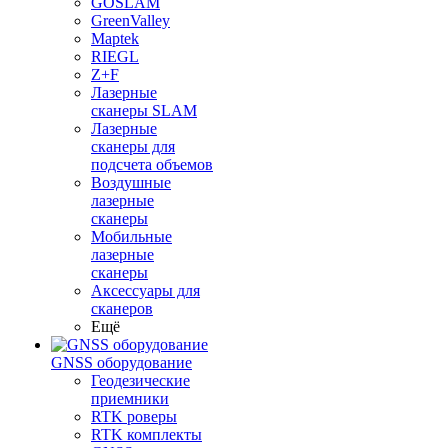
GOSLAM
GreenValley
Maptek
RIEGL
Z+F
Лазерные
сканеры SLAM
Лазерные
сканеры для
подсчета объемов
Воздушные
лазерные
сканеры
Мобильные
лазерные
сканеры
Аксессуары для
сканеров
Ещё
GNSS оборудование
Геодезические
приемники
RTK роверы
RTK комплекты