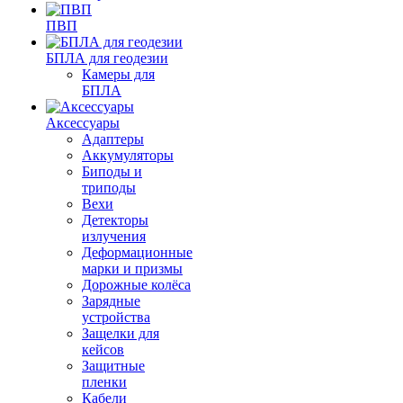
ПВП
БПЛА для геодезии
Камеры для
БПЛА
Аксессуары
Адаптеры
Аккумуляторы
Биподы и
триподы
Вехи
Детекторы
излучения
Деформационные
марки и призмы
Дорожные колёса
Зарядные
устройства
Защелки для
кейсов
Защитные
пленки
Кабели