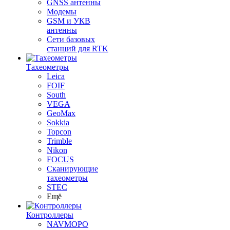
GNSS антенны
Модемы
GSM и УКВ
антенны
Сети базовых
станций для RTK
Тахеометры
Leica
FOIF
South
VEGA
GeoMax
Sokkia
Topcon
Trimble
Nikon
FOCUS
Сканирующие
тахеометры
STEC
Ещё
Контроллеры
NAVMOPO