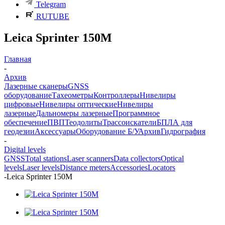
Telegram
RUTUBE
Leica Sprinter 150M
Главная
-
Архив
Лазерные сканеры
GNSS
оборудование
Тахеометры
Контроллеры
Нивелиры
цифровые
Нивелиры оптические
Нивелиры
лазерные
Дальномеры лазерные
Программное
обеспечение
ПВП
Теодолиты
Трассоискатели
БПЛА для
геодезии
Аксессуары
Оборудование Б/У
Архив
Гидрография
-
Digital levels
GNSS
Total stations
Laser scanners
Data collectors
Optical
levels
Laser levels
Distance meters
Accessories
Locators
-
Leica Sprinter 150M