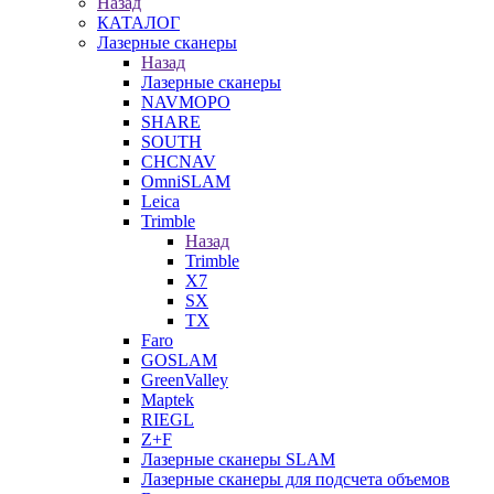
Назад
КАТАЛОГ
Лазерные сканеры
Назад
Лазерные сканеры
NAVMOPO
SHARE
SOUTH
CHCNAV
OmniSLAM
Leica
Trimble
Назад
Trimble
X7
SX
TX
Faro
GOSLAM
GreenValley
Maptek
RIEGL
Z+F
Лазерные сканеры SLAM
Лазерные сканеры для подсчета объемов