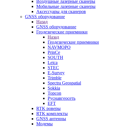
Воздушные лазерные сканеры
Мобильные лазерные сканеры
Аксессуары для сканеров
GNSS оборудование
Назад
GNSS оборудование
Геодезические приемники
Назад
Геодезические приемники
NAVMOPO
PrinCe
SOUTH
Leica
STEC
E-Survey
Trimble
Spectra Geospatial
Sokkia
Topcon
Руснавгеосеть
EFT
RTK роверы
RTK комплекты
GNSS антенны
Модемы