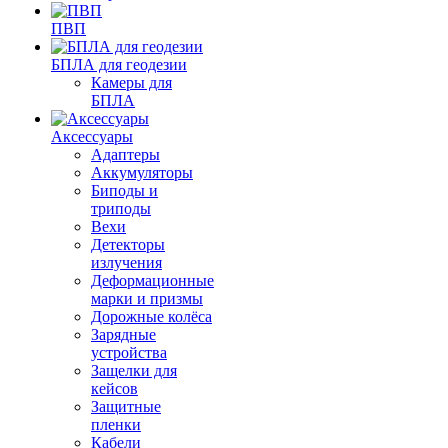
ПВП
БПЛА для геодезии
Камеры для
БПЛА
Аксессуары
Адаптеры
Аккумуляторы
Биподы и
триподы
Вехи
Детекторы
излучения
Деформационные
марки и призмы
Дорожные колёса
Зарядные
устройства
Защелки для
кейсов
Защитные
пленки
Кабели