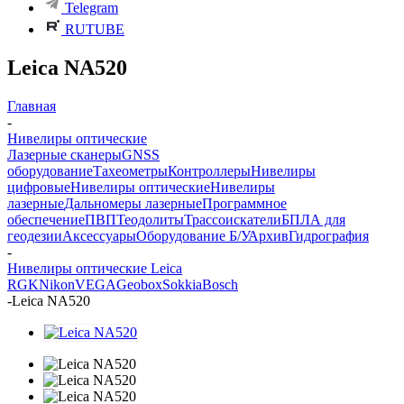
Telegram
RUTUBE
Leica NA520
Главная
-
Нивелиры оптические
Лазерные сканеры
GNSS
оборудование
Тахеометры
Контроллеры
Нивелиры
цифровые
Нивелиры оптические
Нивелиры
лазерные
Дальномеры лазерные
Программное
обеспечение
ПВП
Теодолиты
Трассоискатели
БПЛА для
геодезии
Аксессуары
Оборудование Б/У
Архив
Гидрография
-
Нивелиры оптические Leica
RGK
Nikon
VEGA
Geobox
Sokkia
Bosch
-
Leica NA520