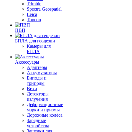
Trimble
Spectra Geospatial
Leica
Topcon
ПВП
БПЛА для геодезии
Камеры для
БПЛА
Аксессуары
Адаптеры
Аккумуляторы
Биподы и
триподы
Вехи
Детекторы
излучения
Деформационные
марки и призмы
Дорожные колёса
Зарядные
устройства
Защелки для