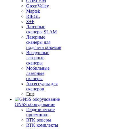
GOSLAM
GreenValley
Maptek
RIEGL
Z+F
Лазерные
сканеры SLAM
Лазерные
сканеры для
подсчета объемов
Воздушные
лазерные
сканеры
Мобильные
лазерные
сканеры
Аксессуары для
сканеров
Ещё
GNSS оборудование
Геодезические
приемники
RTK роверы
RTK комплекты