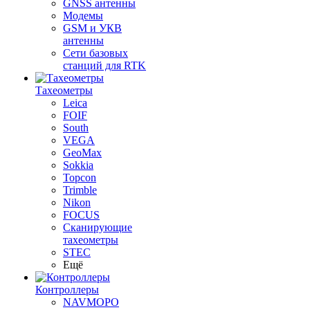
GNSS антенны
Модемы
GSM и УКВ
антенны
Сети базовых
станций для RTK
Тахеометры
Leica
FOIF
South
VEGA
GeoMax
Sokkia
Topcon
Trimble
Nikon
FOCUS
Сканирующие
тахеометры
STEC
Ещё
Контроллеры
NAVMOPO