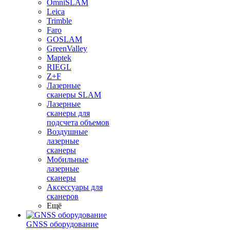
OmniSLAM
Leica
Trimble
Faro
GOSLAM
GreenValley
Maptek
RIEGL
Z+F
Лазерные
сканеры SLAM
Лазерные
сканеры для
подсчета объемов
Воздушные
лазерные
сканеры
Мобильные
лазерные
сканеры
Аксессуары для
сканеров
Ещё
GNSS оборудование