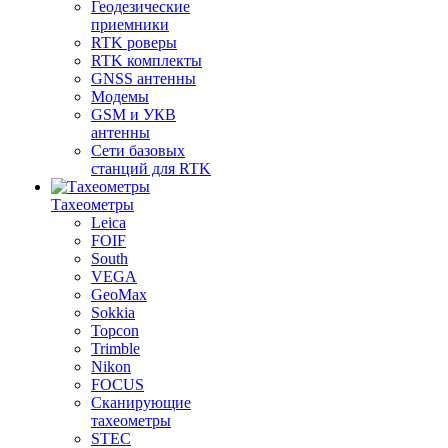
Геодезические
приемники
RTK роверы
RTK комплекты
GNSS антенны
Модемы
GSM и УКВ
антенны
Сети базовых
станций для RTK
Тахеометры
Leica
FOIF
South
VEGA
GeoMax
Sokkia
Topcon
Trimble
Nikon
FOCUS
Сканирующие
тахеометры
STEC