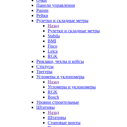
Очки
Панели управления
Рации
Рейки
Рулетки и складные метры
Назад
Рулетки и складные метры
Stabila
BMI
Fisco
Leica
RGK
Рюкзаки, чехлы и кейсы
Стилусы
Трегеры
Угломеры и уклономеры
Назад
Угломеры и уклономеры
RGK
Bosch
Уровни строительные
Штативы
Назад
Штативы
Становые винты