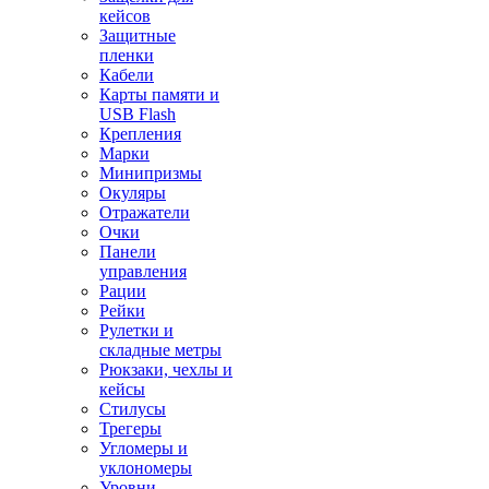
кейсов
Защитные
пленки
Кабели
Карты памяти и
USB Flash
Крепления
Марки
Минипризмы
Окуляры
Отражатели
Очки
Панели
управления
Рации
Рейки
Рулетки и
складные метры
Рюкзаки, чехлы и
кейсы
Стилусы
Трегеры
Угломеры и
уклономеры
Уровни