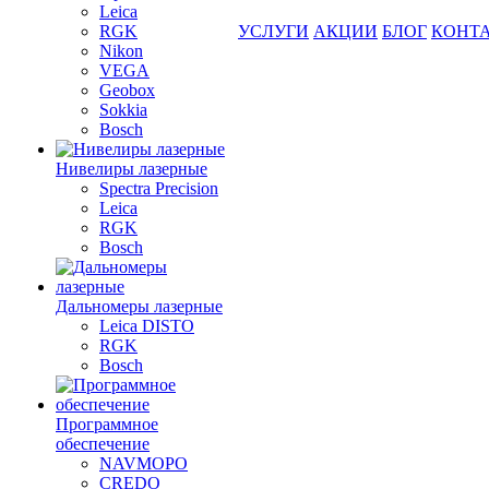
Leica
RGK
УСЛУГИ
АКЦИИ
БЛОГ
КОНТ
Nikon
VEGA
Geobox
Sokkia
Bosch
Нивелиры лазерные
Spectra Precision
Leica
RGK
Bosch
Дальномеры лазерные
Leica DISTO
RGK
Bosch
Программное
обеспечение
NAVMOPO
CREDO