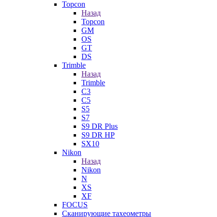
Topcon
Назад
Topcon
GM
OS
GT
DS
Trimble
Назад
Trimble
C3
C5
S5
S7
S9 DR Plus
S9 DR HP
SX10
Nikon
Назад
Nikon
N
XS
XF
FOCUS
Сканирующие тахеометры