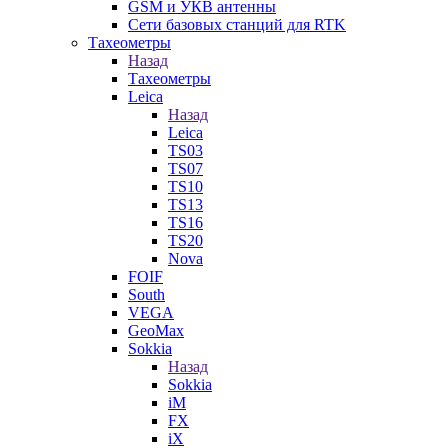
GSM и УКВ антенны
Сети базовых станций для RTK
Тахеометры
Назад
Тахеометры
Leica
Назад
Leica
TS03
TS07
TS10
TS13
TS16
TS20
Nova
FOIF
South
VEGA
GeoMax
Sokkia
Назад
Sokkia
iM
FX
iX