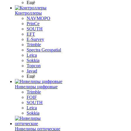
Ещё
Контроллеры
NAVMOPO
PrinCe
SOUTH
EFT
E-Survey
Trimble
Spectra Geospatial
Leica
Sokkia
Topcon
Javad
Ещё
Нивелиры цифровые
Trimble
FOIF
SOUTH
Leica
Sokkia
Нивелиры оптические