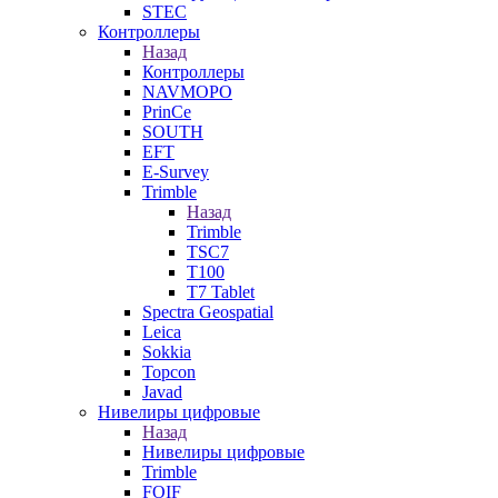
STEC
Контроллеры
Назад
Контроллеры
NAVMOPO
PrinCe
SOUTH
EFT
E-Survey
Trimble
Назад
Trimble
TSC7
T100
T7 Tablet
Spectra Geospatial
Leica
Sokkia
Topcon
Javad
Нивелиры цифровые
Назад
Нивелиры цифровые
Trimble
FOIF