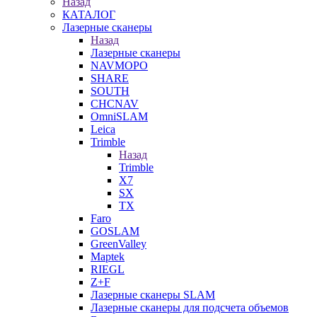
Назад
КАТАЛОГ
Лазерные сканеры
Назад
Лазерные сканеры
NAVMOPO
SHARE
SOUTH
CHCNAV
OmniSLAM
Leica
Trimble
Назад
Trimble
X7
SX
TX
Faro
GOSLAM
GreenValley
Maptek
RIEGL
Z+F
Лазерные сканеры SLAM
Лазерные сканеры для подсчета объемов