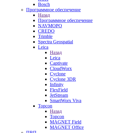
Bosch
Программное обеспечение
Назад
Программное обеспечение
NAVMOPO
CREDO
Trimble
Spectra Geospatial
Leica
Назад
Leica
Captivate
CloudWorx
Cyclone
Cyclone 3DR
Infinity
FlexField
JetStream
SmartWorx Viva
Topcon
Назад
Topcon
MAGNET Field
MAGNET Office
ПВП