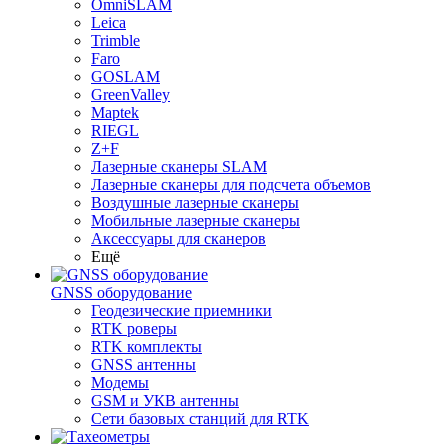
OmniSLAM
Leica
Trimble
Faro
GOSLAM
GreenValley
Maptek
RIEGL
Z+F
Лазерные сканеры SLAM
Лазерные сканеры для подсчета объемов
Воздушные лазерные сканеры
Мобильные лазерные сканеры
Аксессуары для сканеров
Ещё
GNSS оборудование
Геодезические приемники
RTK роверы
RTK комплекты
GNSS антенны
Модемы
GSM и УКВ антенны
Сети базовых станций для RTK