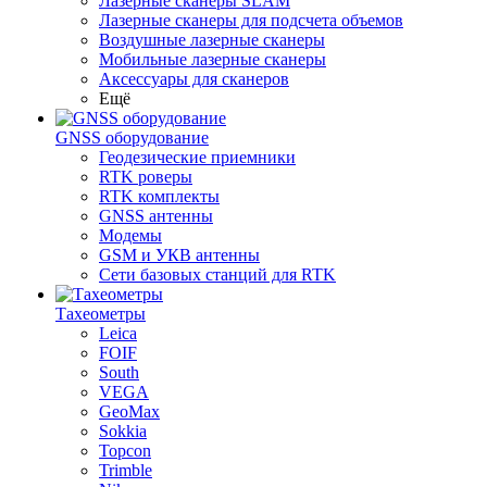
Лазерные сканеры SLAM
Лазерные сканеры для подсчета объемов
Воздушные лазерные сканеры
Мобильные лазерные сканеры
Аксессуары для сканеров
Ещё
GNSS оборудование
Геодезические приемники
RTK роверы
RTK комплекты
GNSS антенны
Модемы
GSM и УКВ антенны
Сети базовых станций для RTK
Тахеометры
Leica
FOIF
South
VEGA
GeoMax
Sokkia
Topcon
Trimble