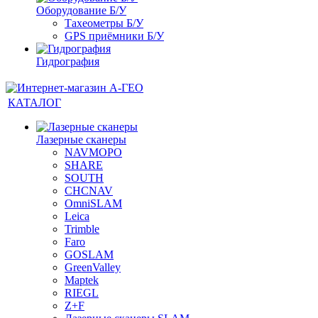
Оборудование Б/У
Тахеометры Б/У
GPS приёмники Б/У
Гидрография
КАТАЛОГ
Лазерные сканеры
NAVMOPO
SHARE
SOUTH
CHCNAV
OmniSLAM
Leica
Trimble
Faro
GOSLAM
GreenValley
Maptek
RIEGL
Z+F