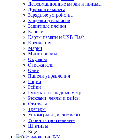
Деформационные марки и призмы
Дорожные колёса
Зарядные устройства
Защелки для кейсов
Защитные пленки
Кабели
Карты памяти и USB Flash
Крепления
Марки
Минипризмы
Окуляры
Отражатели
Очки
Панели управления
Рации
Рейки
Рулетки и складные метры
Рюкзаки, чехлы и кейсы
Стилусы
Трегеры
Угломеры и уклономеры
Уровни строительные
Штативы
Ещё