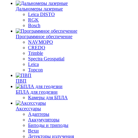
Дальномеры лазерные
Leica DISTO
RGK
Bosch
Программное обеспечение
NAVMOPO
CREDO
Trimble
Spectra Geospatial
Leica
Topcon
ПВП
БПЛА для геодезии
Камеры для БПЛА
Аксессуары
Адаптеры
Аккумуляторы
Биподы и триподы
Вехи
Детекторы излучения