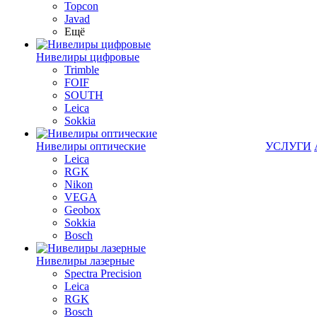
Topcon
Javad
Ещё
Нивелиры цифровые
Trimble
FOIF
SOUTH
Leica
Sokkia
Нивелиры оптические
УСЛУГИ
Leica
RGK
Nikon
VEGA
Geobox
Sokkia
Bosch
Нивелиры лазерные
Spectra Precision
Leica
RGK
Bosch