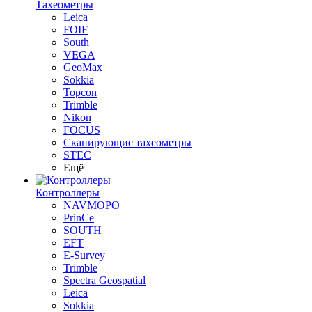
Тахеометры
Leica
FOIF
South
VEGA
GeoMax
Sokkia
Topcon
Trimble
Nikon
FOCUS
Сканирующие тахеометры
STEC
Ещё
Контроллеры
NAVMOPO
PrinCe
SOUTH
EFT
E-Survey
Trimble
Spectra Geospatial
Leica
Sokkia