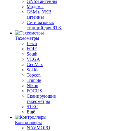
GNSS антенны
Модемы
GSM и УКВ
антенны
Сети базовых
станций для RTK
Тахеометры
Leica
FOIF
South
VEGA
GeoMax
Sokkia
Topcon
Trimble
Nikon
FOCUS
Сканирующие
тахеометры
STEC
Ещё
Контроллеры
NAVMOPO