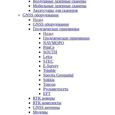
Воздушные лазерные сканеры
Мобильные лазерные сканеры
Аксессуары для сканеров
GNSS оборудование
Назад
GNSS оборудование
Геодезические приемники
Назад
Геодезические приемники
NAVMOPO
PrinCe
SOUTH
Leica
STEC
E-Survey
Trimble
Spectra Geospatial
Sokkia
Topcon
Руснавгеосеть
EFT
RTK роверы
RTK комплекты
GNSS антенны
Модемы