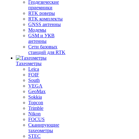
Геодезические
приемники
RTK роверы
RTK комплекты
GNSS антенны
Модемы
GSM и УКВ
антенны
Сети базовых
станций для RTK
Тахеометры
Leica
FOIF
South
VEGA
GeoMax
Sokkia
Topcon
Trimble
Nikon
FOCUS
Сканирующие
тахеометры
STEC