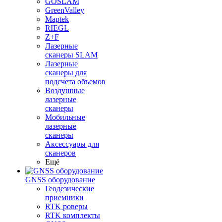
GOSLAM
GreenValley
Maptek
RIEGL
Z+F
Лазерные
сканеры SLAM
Лазерные
сканеры для
подсчета объемов
Воздушные
лазерные
сканеры
Мобильные
лазерные
сканеры
Аксессуары для
сканеров
Ещё
GNSS оборудование
Геодезические
приемники
RTK роверы
RTK комплекты