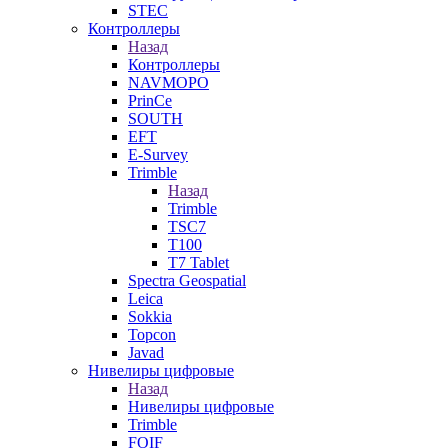
STEC
Контроллеры
Назад
Контроллеры
NAVMOPO
PrinCe
SOUTH
EFT
E-Survey
Trimble
Назад
Trimble
TSC7
T100
T7 Tablet
Spectra Geospatial
Leica
Sokkia
Topcon
Javad
Нивелиры цифровые
Назад
Нивелиры цифровые
Trimble
FOIF