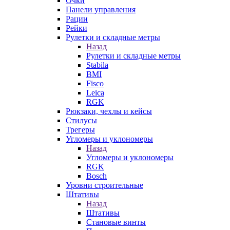
Очки
Панели управления
Рации
Рейки
Рулетки и складные метры
Назад
Рулетки и складные метры
Stabila
BMI
Fisco
Leica
RGK
Рюкзаки, чехлы и кейсы
Стилусы
Трегеры
Угломеры и уклономеры
Назад
Угломеры и уклономеры
RGK
Bosch
Уровни строительные
Штативы
Назад
Штативы
Становые винты