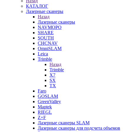
Назад
КАТАЛОГ
Лазерные сканеры
Назад
Лазерные сканеры
NAVMOPO
SHARE
SOUTH
CHCNAV
OmniSLAM
Leica
Trimble
Назад
Trimble
X7
SX
TX
Faro
GOSLAM
GreenValley
Maptek
RIEGL
Z+F
Лазерные сканеры SLAM
Лазерные сканеры для подсчета объемов