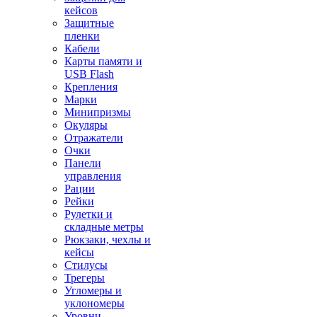
кейсов
Защитные
пленки
Кабели
Карты памяти и
USB Flash
Крепления
Марки
Минипризмы
Окуляры
Отражатели
Очки
Панели
управления
Рации
Рейки
Рулетки и
складные метры
Рюкзаки, чехлы и
кейсы
Стилусы
Трегеры
Угломеры и
уклономеры
Уровни