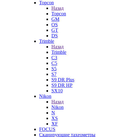
Topcon
Назад
Topcon
GM
OS
GT
DS
Trimble
Назад
Trimble
C3
C5
S5
S7
S9 DR Plus
S9 DR HP
SX10
Nikon
Назад
Nikon
N
XS
XF
FOCUS
Сканирующие тахеометры