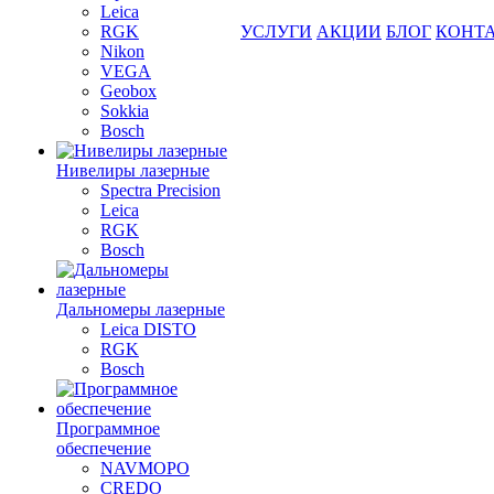
Leica
RGK
УСЛУГИ
АКЦИИ
БЛОГ
КОНТ
Nikon
VEGA
Geobox
Sokkia
Bosch
Нивелиры лазерные
Spectra Precision
Leica
RGK
Bosch
Дальномеры лазерные
Leica DISTO
RGK
Bosch
Программное
обеспечение
NAVMOPO
CREDO