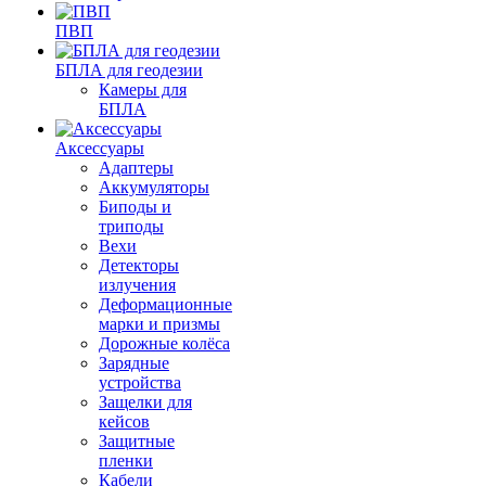
ПВП
БПЛА для геодезии
Камеры для
БПЛА
Аксессуары
Адаптеры
Аккумуляторы
Биподы и
триподы
Вехи
Детекторы
излучения
Деформационные
марки и призмы
Дорожные колёса
Зарядные
устройства
Защелки для
кейсов
Защитные
пленки
Кабели