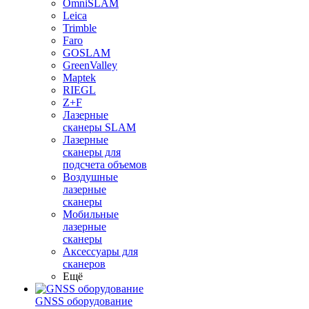
OmniSLAM
Leica
Trimble
Faro
GOSLAM
GreenValley
Maptek
RIEGL
Z+F
Лазерные
сканеры SLAM
Лазерные
сканеры для
подсчета объемов
Воздушные
лазерные
сканеры
Мобильные
лазерные
сканеры
Аксессуары для
сканеров
Ещё
GNSS оборудование