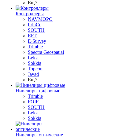
Ещё
Контроллеры
NAVMOPO
PrinCe
SOUTH
EFT
E-Survey
Trimble
Spectra Geospatial
Leica
Sokkia
Topcon
Javad
Ещё
Нивелиры цифровые
Trimble
FOIF
SOUTH
Leica
Sokkia
Нивелиры оптические