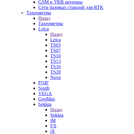
GSM и УКВ антенны
Сети базовых станций для RTK
Тахеометры
Назад
Тахеометры
Leica
Назад
Leica
TS03
TS07
TS10
TS13
TS16
TS20
Nova
FOIF
South
VEGA
GeoMax
Sokkia
Назад
Sokkia
iM
FX
iX