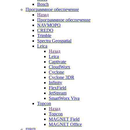
Bosch
Программное обеспечение
Назад
Программное обеспечение
NAVMOPO
CREDO
Trimble
Spectra Geospatial
Leica
Назад
Leica
Captivate
CloudWorx
Cyclone
Cyclone 3DR
Infinity
FlexField
JetStream
SmartWorx Viva
Topcon
Назад
Topcon
MAGNET Field
MAGNET Office
ПВП