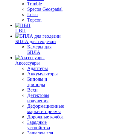
Trimble
Spectra Geospatial
Leica
Topcon
ПВП
БПЛА для геодезии
Камеры для
БПЛА
Аксессуары
Адаптеры
Аккумуляторы
Биподы и
триподы
Вехи
Детекторы
излучения
Деформационные
марки и призмы
Дорожные колёса
Зарядные
устройства
Защелки для